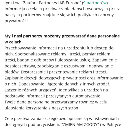
tym tzw. “Zaufani Partnerzy IAB Europe” (
9
partnerów
).
Przydatne informacje
Informacja o celach przetwarzania danych osobowych przez
naszych partnerów znajduje się w ich politykach ochrony
prywatności.
Jak to działa
Napisz do nas
My i nasi partnerzy możemy przetwarzać dane personalne
Allegro Gadane dla sprzedających
w celach:
Przechowywanie informacji na urządzeniu lub dostęp do
Allegro Gadane dla kupujących
nich
.
Spersonalizowane reklamy i treści, pomiar reklam i
treści, badanie odbiorców i ulepszanie usług
.
Zapewnienie
Mapa miejscowości
bezpieczeństwa, zapobieganie oszustwom i naprawianie
błędów
.
Dostarczanie i prezentowanie reklam i treści
.
Informacje prawne
Zapisanie decyzji dotyczących prywatności oraz informowanie
o nich
.
Dopasowanie i łączenie danych z innych źródeł
.
Regulamin
Łączenie różnych urządzeń
.
Identyfikacja urządzeń na
podstawie informacji przesyłanych automatycznie
.
Polityka plików "cookies"
Twoje dane personalne przetwarzamy również w celu
ułatwiania korzystania z naszych stron
Ustawienia plików "cookies"
Cele przetwarzania szczegółowo opisane są w ustawieniach
Udostępnianie lokalizacji
dostępnych pod przyciskiem: “ZMIENIAM ZGODY” i w Polityce