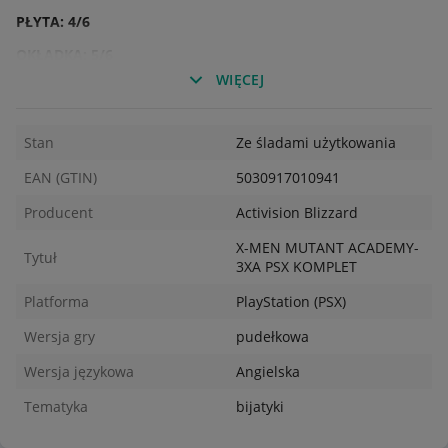
PŁYTA: 4/6
OKŁADKA: 5/6
WIĘCEJ
INSTRUKCJA: 5/6
PUDEŁKO: 5-/6
Stan
Ze śladami użytkowania
Sprawdź moje inne aukcje.
EAN (GTIN)
5030917010941
Producent
Activision Blizzard
X-MEN MUTANT ACADEMY-
Tytuł
3XA PSX KOMPLET
Platforma
PlayStation (PSX)
Wersja gry
pudełkowa
Wersja językowa
Angielska
Tematyka
bijatyki