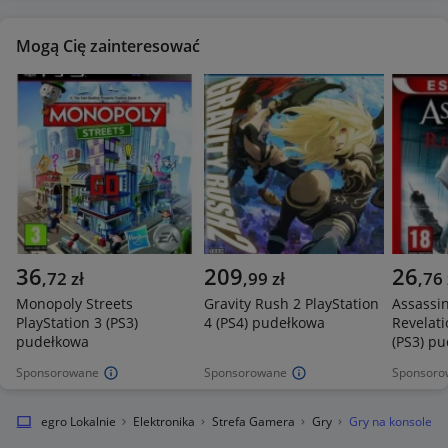
Mogą Cię zainteresować
36
209
26
,
72
zł
,
99
zł
,
76
Monopoly Streets
Gravity Rush 2 PlayStation
Assassin
PlayStation 3 (PS3)
4 (PS4) pudełkowa
Revelati
pudełkowa
(PS3) p
Sponsorowane
Sponsorowane
Sponsoro
Allegro Lokalnie
Elektronika
Strefa Gamera
Gry
Gry na konsole