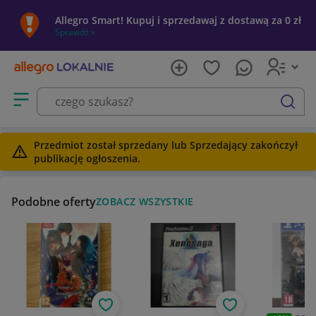
Allegro Smart! Kupuj i sprzedawaj z dostawą za 0 zł
Sprawdź »
Otwórz menu z kategoriami
szukaj
Przedmiot został sprzedany lub Sprzedający zakończył
publikację ogłoszenia.
Podobne oferty
ZOBACZ WSZYSTKIE
Obserwuj
Obserwuj