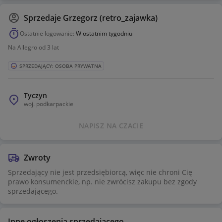
Sprzedaje
Grzegorz (retro_zajawka)
Ostatnie logowanie:
W ostatnim tygodniu
Na Allegro od 3 lat
SPRZEDAJĄCY: OSOBA PRYWATNA
Tyczyn
woj.
podkarpackie
NAPISZ NA CZACIE
Zwroty
Sprzedający nie jest przedsiębiorcą, więc nie chroni Cię
prawo konsumenckie, np. nie zwrócisz zakupu bez zgody
sprzedającego.
Inne ogłoszenia sprzedającego