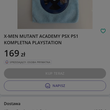
Obs
X-MEN MUTANT ACADEMY PSX PS1
KOMPLETNA PLAYSTATION
169
zł
SPRZEDAJĄCY: OSOBA PRYWATNA
KUP TERAZ
NAPISZ
Dostawa