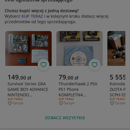
Chcesz kupić więcej z jedną dostawą?
Wybierz
KUP TERAZ
i w kolejnym kroku dodasz więcej
przedmiotów od tego sprzedającego.
Obserwuj
Obserwuj
Aktualna cena
Aktualna cena
Aktualna 
149
79
5 555
,
00
zł
,
00
zł
,
Survivor Series GRA
Thunderhawk 2 PSX
Konsola P
GAME BOY ADVANCE
PS1 PSone
ZŁOTA Play
NINTENDO
KOMPLETNA
SCPH-550
RODZAJ OFERTY:
KUP TERAZ
RODZAJ OFERTY:
KUP TERAZ
RODZAJ OFERT
KUP TERAZ
ANGIELSKA GBA
PLAYSTATION 1 3XA
PIĘKNA!
Tyczyn
Tyczyn
Tyczyn
Miejscowość
Miejscowość
Miejscowo
ZOBACZ WSZYSTKIE