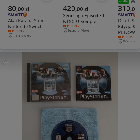
380,
-
18
%
Poprzedni
Aktualna cena
Aktualna cena
Aktualna 
80
420
310
,
00
zł
,
00
zł
,
00
Xenosaga Episode 1
Akai Katana Shin -
Death Str
NTSC-U Komplet
Nintendo Switch
Edycja Spe
RODZAJ OFERTY:
KUP TERAZ
Jeziory Małe
RODZAJ OFERTY:
KUP TERAZ
PL NOWA
Miejscowość
Tarnowiec
Miejscowość
RODZAJ OFERT
KUP TERAZ
Warszaw
Miejscowo