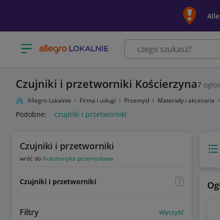
All
Otwórz menu z kategoriami
Czujniki i przetworniki Kościerzyna
7
ogło
Allegro Lokalnie
Firma i usługi
Przemysł
Materiały i akcesoria
Podobne:
czujniki i przetworniki
Czujniki i przetworniki
Wido
wróć do
Automatyka przemysłowa
Czujniki i przetworniki
7
Og
Filtry
Wyczyść