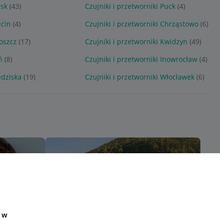
ńsk
(43)
Czujniki i przetworniki Puck
(4)
ucin
(4)
Czujniki i przetworniki Chrząstowo
(6)
goszcz
(17)
Czujniki i przetworniki Kwidzyn
(49)
ń
(8)
Czujniki i przetworniki Inowrocław
(4)
edziska
(19)
Czujniki i przetworniki Włocławek
(6)
e w