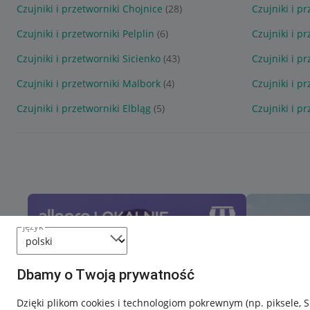
Czujniki i przetworniki Chojnice
(28)
Czujniki i p
Czujniki i przetworniki Pelplin
(6)
Czujniki i p
Czujniki i przetworniki Sicienko
(43)
Czujniki i p
Czujniki i przetworniki Malbork
(4)
Czujniki i p
Czujniki i przetworniki Elbląg
(5)
Czujniki i p
język
Dbamy o Twoją prywatność
Dzięki plikom cookies i technologiom pokrewnym
(np. piksele, 