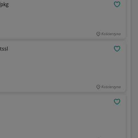
fpkg
OBSERWU
Kościerzyna
tssl
OBSERWU
Kościerzyna
OBSERWU