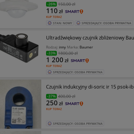
150
,00 zł
-26%
110
zł
KUP TERAZ
STAN: NOWY
SPRZEDAJĄCY: OSOBA PRYWATNA
Ultradźwiękowy czujnik zbliżeniowy B
Rodzaj:
inny
Marka:
Baumer
1800
,00 zł
-33%
1 200
zł
KUP TERAZ
SPRZEDAJĄCY: OSOBA PRYWATNA
Czujnik indukcyjny di-soric ir 15 psok-ib
400
,00 zł
-37%
250
zł
KUP TERAZ
SPRZEDAJĄCY: OSOBA PRYWATNA