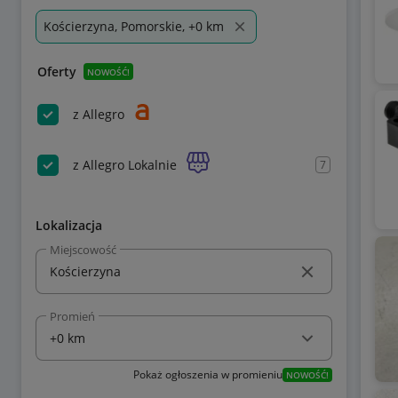
Kościerzyna, Pomorskie, +0 km
Oferty
NOWOŚĆ!
z Allegro
z Allegro Lokalnie
7
Lokalizacja
Miejscowość
Promień
Pokaż ogłoszenia w promieniu
NOWOŚĆ!