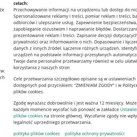
celach:
że
Przechowywanie informacji na urządzeniu lub dostęp do ni
Spersonalizowane reklamy i treści, pomiar reklam i treści, b
odbiorców i ulepszanie usług
.
Zapewnienie bezpieczeństwa,
zapobieganie oszustwom i naprawianie błędów
.
Dostarczani
prezentowanie reklam i treści
.
Zapisanie decyzji dotyczącyc
prywatności oraz informowanie o nich
.
Dopasowanie i łącze
danych z innych źródeł
.
Łączenie różnych urządzeń
.
Identyf
urządzeń na podstawie informacji przesyłanych automatycz
rawne
Pobierz aplikację
Twoje dane personalne przetwarzamy również w celu ułatw
korzystania z naszych stron
zw.
ach
Cele przetwarzania szczegółowo opisane są w ustawieniach
 "cookies"
dostępnych pod przyciskiem: “ZMIENIAM ZGODY” i w Polityc
plików cookies.
ów "cookies"
Zgodę wyrażasz dobrowolnie i jest ważna 12 miesięcy. Może
okalizacji
każdym momencie wycofać lub ponowić w zakładce
Ustawie
 Aktu o Usługach Cyfrowych
plików cookies
na stronie głównej. Wycofanie zgody nie wpł
legalność uprzedniego przetwarzania.
polityka plików cookies
polityka ochrony prywatności