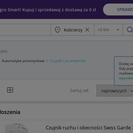
SPRAW
egro Smart! Kupuj i sprzedawaj z dostawą za 0 zł
Miasto
Wyczyść frazę
+
0
km
Odległość
szu
szeń
Automatyka przemysłowa
Czujniki i przetworniki
Dodaj sw
Gdy poja
mailowo
wyszuki
k listy
Widok siatki
Sortuj od:
łoszenia
Czujnik ruchu i obecności Swiss Garde 