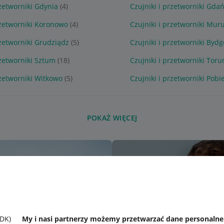
rzetworniki Gdynia
(4)
Czujniki i przetworniki Gda
rzetworniki Koronowo
(4)
Czujniki i przetworniki Mur
rzetworniki Grudziądz
(5)
Czujniki i przetworniki Byd
rzetworniki Sztum
(18)
Czujniki i przetworniki Toru
rzetworniki Witkowo
(5)
Czujniki i przetworniki Pobi
POKAŻ WIĘCEJ
SDK)
My i nasi partnerzy możemy przetwarzać dane personaln