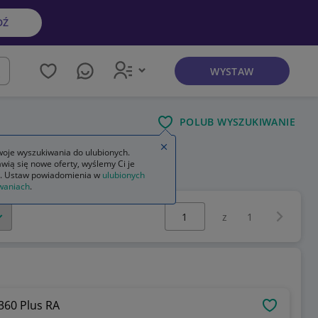
DŹ
WYSTAW
kaj
POLUB WYSZUKIWANIE
Zamknij wskazówkę
oje wyszukiwania do ulubionych.
wią się nowe oferty, wyślemy Ci je
. Ustaw powiadomienia w
ulubionych
waniach
.
Wybierz stronę:
Następna 
z
1
360 Plus RA
OBSERWU