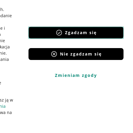
ch
.
adanie
e i
Zgadzam się
h
nie
ikacja
nie
.
Nie zgadzam się
iania
Zmieniam zgody
e
sz ją w
nia
ywa na