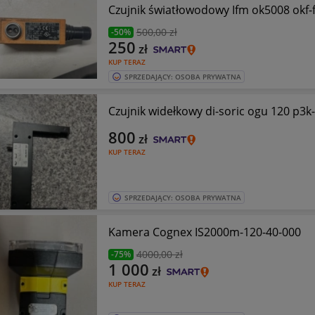
Czujnik światłowodowy Ifm ok5008 okf-
500
,00 zł
-50%
250
zł
KUP TERAZ
SPRZEDAJĄCY: OSOBA PRYWATNA
Czujnik widełkowy di-soric ogu 120 p3k-
800
zł
KUP TERAZ
SPRZEDAJĄCY: OSOBA PRYWATNA
Kamera Cognex IS2000m-120-40-000
4000
,00 zł
-75%
1 000
zł
KUP TERAZ