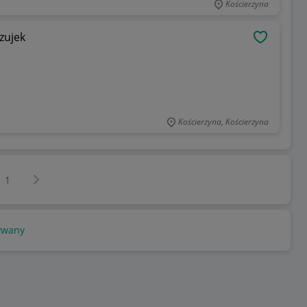
Kościerzyna
zujek
OBSERWU
Kościerzyna, Kościerzyna
Następna strona
z
1
ywany