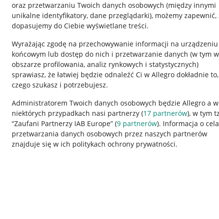
oraz przetwarzaniu Twoich danych osobowych
(między innymi
unikalne identyfikatory, dane przeglądarki)
, możemy zapewnić, 
dopasujemy do Ciebie wyświetlane treści.
Wyrażając zgodę na przechowywanie informacji na urządzeniu
końcowym lub dostęp do nich i przetwarzanie danych (w tym w
obszarze profilowania, analiz rynkowych i statystycznych)
sprawiasz, że łatwiej będzie odnaleźć Ci w Allegro dokładnie to,
czego szukasz i potrzebujesz.
Przydatne informacje
Informacje p
Administratorem Twoich danych osobowych będzie Allegro a w
niektórych przypadkach nasi partnerzy (
17
partnerów
), w tym t
Jak to działa
Regulamin
“Zaufani Partnerzy IAB Europe” (
9
partnerów
). Informacja o cel
Napisz do nas
Polityka plików
przetwarzania danych osobowych przez naszych partnerów
znajduje się w ich politykach ochrony prywatności.
Allegro Gadane dla sprzedających
Ustawienia plik
Allegro Gadane dla kupujących
Udostępnianie l
Mapa miejscowości
Informacje dla