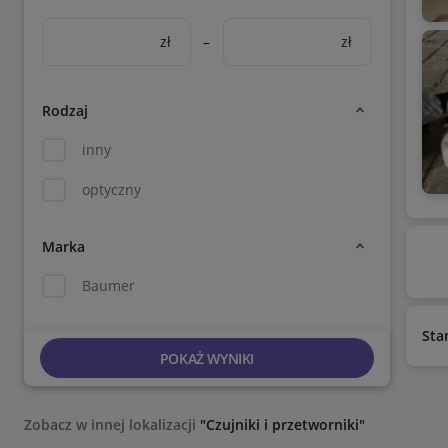
zł
–
zł
Rodzaj
inny
optyczny
Marka
Baumer
Sta
POKAŻ WYNIKI
Zobacz w innej lokalizacji
"Czujniki i przetworniki"