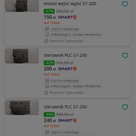
moduł wejść wyjść S7-200
OBSE
350
,00 zł
-57%
150
zł
KUP TERAZ
CZĘSTO SPRZEDAJE
SPRZEDAJĄCY: OSOBA PRYWATNA
Piotrków Trybunalski
sterownik PLC S7-200
OBSE
350
,00 zł
-42%
200
zł
KUP TERAZ
CZĘSTO SPRZEDAJE
SPRZEDAJĄCY: OSOBA PRYWATNA
Piotrków Trybunalski
sterownik PLC S7-200
OBSE
380
,00 zł
-36%
240
zł
KUP TERAZ
CZĘSTO SPRZEDAJE