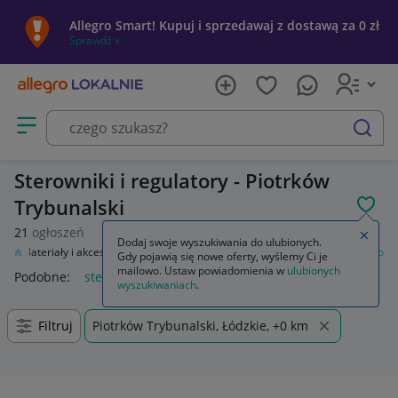
Allegro Smart! Kupuj i sprzedawaj z dostawą za 0 zł
Sprawdź »
Otwórz menu z kategoriami
szukaj
Sterowniki i regulatory - Piotrków
Trybunalski
POL
21
ogłoszeń
Zamkn
Dodaj swoje wyszukiwania do ulubionych.
sł
Materiały i akcesoria
Automatyka przemysłowa
Sterowniki i regulatory
Gdy pojawią się nowe oferty, wyślemy Ci je
mailowo. Ustaw powiadomienia w
ulubionych
Podobne:
sterowniki i regulatory
wyszukiwaniach
.
Filtruj
Piotrków Trybunalski, Łódzkie, +0 km