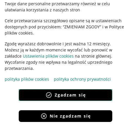
Polityka plików "cookies"
Twoje dane personalne przetwarzamy również w celu
ułatwiania korzystania z naszych stron
Ustawienia plików "cookies"
Cele przetwarzania szczegółowo opisane są w ustawieniach
Udostępnianie lokalizacji
dostępnych pod przyciskiem: “ZMIENIAM ZGODY” i w Polityce
Informacje dla Aktu o Usługach Cyfrowych
plików cookies.
Zgodę wyrażasz dobrowolnie i jest ważna 12 miesięcy.
Pobierz aplikację
Możesz ją w każdym momencie wycofać lub ponowić w
zakładce
Ustawienia plików cookies
na stronie głównej.
Wycofanie zgody nie wpływa na legalność uprzedniego
przetwarzania.
polityka plików cookies
polityka ochrony prywatności
Zgadzam się
Nie zgadzam się
Korzystanie z serwisu oznacza akceptację
regulaminu
.