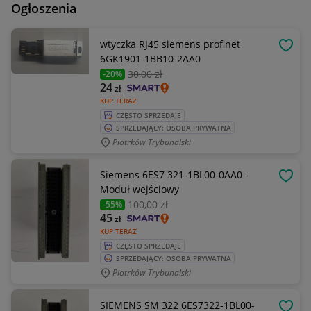
Ogłoszenia
wtyczka RJ45 siemens profinet
OBSE
6GK1901-1BB10-2AA0
30
,00 zł
-20%
24
zł
KUP TERAZ
CZĘSTO SPRZEDAJE
SPRZEDAJĄCY: OSOBA PRYWATNA
Piotrków Trybunalski
Siemens 6ES7 321-1BL00-0AA0 -
OBSE
Moduł wejściowy
100
,00 zł
-55%
45
zł
KUP TERAZ
CZĘSTO SPRZEDAJE
SPRZEDAJĄCY: OSOBA PRYWATNA
Piotrków Trybunalski
SIEMENS SM 322 6ES7322-1BL00-