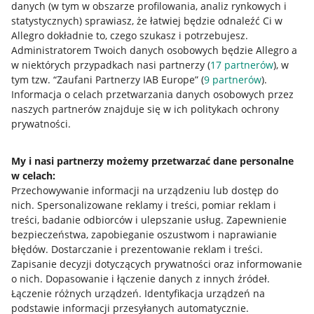
danych (w tym w obszarze profilowania, analiz rynkowych i
statystycznych) sprawiasz, że łatwiej będzie odnaleźć Ci w
Allegro dokładnie to, czego szukasz i potrzebujesz.
Administratorem Twoich danych osobowych będzie Allegro a
w niektórych przypadkach nasi partnerzy (
17
partnerów
), w
tym tzw. “Zaufani Partnerzy IAB Europe” (
9
partnerów
).
Przydatne informacje
Informacja o celach przetwarzania danych osobowych przez
naszych partnerów znajduje się w ich politykach ochrony
prywatności.
Jak to działa
Napisz do nas
My i nasi partnerzy możemy przetwarzać dane personalne
w celach:
Allegro Gadane dla sprzedających
Przechowywanie informacji na urządzeniu lub dostęp do
Allegro Gadane dla kupujących
nich
.
Spersonalizowane reklamy i treści, pomiar reklam i
treści, badanie odbiorców i ulepszanie usług
.
Zapewnienie
Mapa miejscowości
bezpieczeństwa, zapobieganie oszustwom i naprawianie
błędów
.
Dostarczanie i prezentowanie reklam i treści
.
Informacje prawne
Zapisanie decyzji dotyczących prywatności oraz informowanie
o nich
.
Dopasowanie i łączenie danych z innych źródeł
.
Regulamin
Łączenie różnych urządzeń
.
Identyfikacja urządzeń na
podstawie informacji przesyłanych automatycznie
.