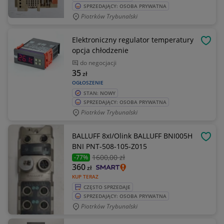
SPRZEDAJĄCY: OSOBA PRYWATNA
Piotrków Trybunalski
Elektroniczny regulator temperatury
OBSE
opcja chłodzenie
do negocjacji
35
zł
OGŁOSZENIE
STAN: NOWY
SPRZEDAJĄCY: OSOBA PRYWATNA
Piotrków Trybunalski
BALLUFF 8xI/Olink BALLUFF BNI005H
OBSE
BNI PNT-508-105-Z015
1600
,00 zł
-77%
360
zł
KUP TERAZ
CZĘSTO SPRZEDAJE
SPRZEDAJĄCY: OSOBA PRYWATNA
Piotrków Trybunalski