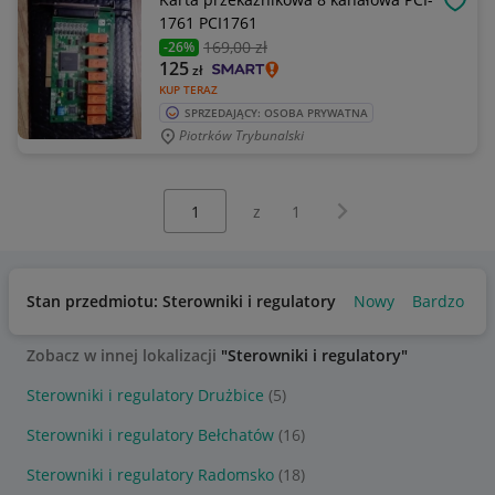
OBSE
1761 PCI1761
169
,00 zł
-26%
125
zł
KUP TERAZ
SPRZEDAJĄCY: OSOBA PRYWATNA
Piotrków Trybunalski
Wybierz stronę:
Następna strona
z
1
Stan przedmiotu: Sterowniki i regulatory
Nowy
Bardzo dob
Zobacz w innej lokalizacji
"Sterowniki i regulatory"
Sterowniki i regulatory Drużbice
(5)
Sterowniki i regulatory Bełchatów
(16)
Sterowniki i regulatory Radomsko
(18)