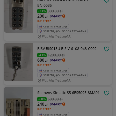
OBSE
BNI0035
300
,00 zł
-33%
200
zł
KUP TERAZ
CZĘSTO SPRZEDAJE
SPRZEDAJĄCY: OSOBA PRYWATNA
Piotrków Trybunalski
BISV BIS013U BIS V-6108-048-C002
OBSE
1200
,00 zł
-43%
680
zł
KUP TERAZ
CZĘSTO SPRZEDAJE
SPRZEDAJĄCY: OSOBA PRYWATNA
Piotrków Trybunalski
Siemens Simatic S5 6ES5095-8MA01
OBSE
600
,00 zł
-60%
240
zł
KUP TERAZ
CZĘSTO SPRZEDAJE