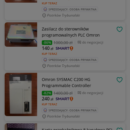
KUP TERAZ
SPRZEDAJĄCY: OSOBA PRYWATNA
Piotrków Trybunalski
Zasilacz do sterowników
OBSE
programowalnych PLC Omron
1000
,00 zł
do negocjacji
-86%
140
zł
KUP TERAZ
SPRZEDAJĄCY: OSOBA PRYWATNA
Piotrków Trybunalski
Omron SYSMAC C200 HG
OBSE
Programmable Controller
1400
,00 zł
do negocjacji
-82%
240
zł
KUP TERAZ
SPRZEDAJĄCY: OSOBA PRYWATNA
Piotrków Trybunalski
Karta przekaźnikowa 8 kanałowa PCI-