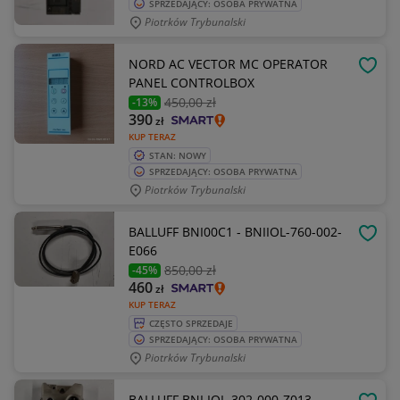
SPRZEDAJĄCY: OSOBA PRYWATNA
Piotrków Trybunalski
NORD AC VECTOR MC OPERATOR
OBSE
PANEL CONTROLBOX
450
,00 zł
-13%
390
zł
KUP TERAZ
STAN: NOWY
SPRZEDAJĄCY: OSOBA PRYWATNA
Piotrków Trybunalski
BALLUFF BNI00C1 - BNIIOL-760-002-
OBSE
E066
850
,00 zł
-45%
460
zł
KUP TERAZ
CZĘSTO SPRZEDAJE
SPRZEDAJĄCY: OSOBA PRYWATNA
Piotrków Trybunalski
BALLUFF BNI IOL-302-000-Z013