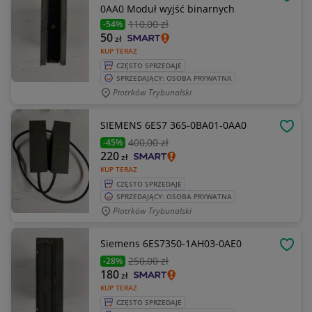
OBSE
0AA0 Moduł wyjść binarnych
110
,00 zł
-54%
50
zł
KUP TERAZ
CZĘSTO SPRZEDAJE
SPRZEDAJĄCY: OSOBA PRYWATNA
Piotrków Trybunalski
SIEMENS 6ES7 365-0BA01-0AA0
OBSE
400
,00 zł
-45%
220
zł
KUP TERAZ
CZĘSTO SPRZEDAJE
SPRZEDAJĄCY: OSOBA PRYWATNA
Piotrków Trybunalski
Siemens 6ES7350-1AH03-0AE0
OBSE
250
,00 zł
-28%
180
zł
KUP TERAZ
CZĘSTO SPRZEDAJE