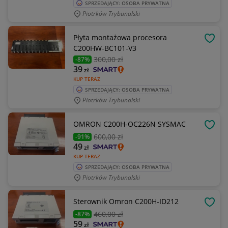
SPRZEDAJĄCY: OSOBA PRYWATNA
Piotrków Trybunalski
Płyta montażowa procesora
OBSE
C200HW-BC101-V3
300
,00 zł
-87%
39
zł
KUP TERAZ
SPRZEDAJĄCY: OSOBA PRYWATNA
Piotrków Trybunalski
OMRON C200H-OC226N SYSMAC
OBSE
600
,00 zł
-91%
49
zł
KUP TERAZ
SPRZEDAJĄCY: OSOBA PRYWATNA
Piotrków Trybunalski
Sterownik Omron C200H-ID212
OBSE
460
,00 zł
-87%
59
zł