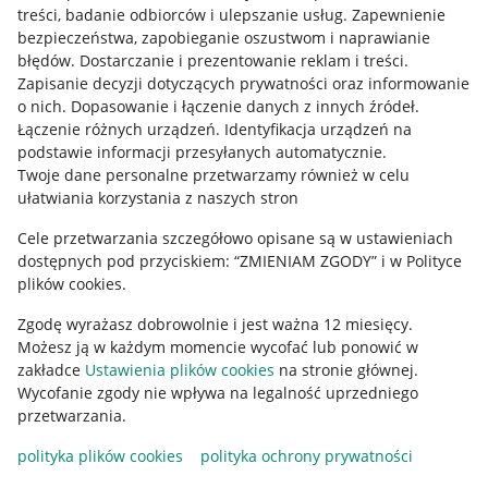
treści, badanie odbiorców i ulepszanie usług
.
Zapewnienie
Mapa miejscowości
bezpieczeństwa, zapobieganie oszustwom i naprawianie
błędów
.
Dostarczanie i prezentowanie reklam i treści
.
Informacje prawne
Zapisanie decyzji dotyczących prywatności oraz informowanie
o nich
.
Dopasowanie i łączenie danych z innych źródeł
.
Regulamin
Łączenie różnych urządzeń
.
Identyfikacja urządzeń na
podstawie informacji przesyłanych automatycznie
.
Polityka plików "cookies"
Twoje dane personalne przetwarzamy również w celu
ułatwiania korzystania z naszych stron
Ustawienia plików "cookies"
Cele przetwarzania szczegółowo opisane są w ustawieniach
Udostępnianie lokalizacji
dostępnych pod przyciskiem: “ZMIENIAM ZGODY” i w Polityce
Informacje dla Aktu o Usługach Cyfrowych
plików cookies.
Zgodę wyrażasz dobrowolnie i jest ważna 12 miesięcy.
Pobierz aplikację
Możesz ją w każdym momencie wycofać lub ponowić w
zakładce
Ustawienia plików cookies
na stronie głównej.
Wycofanie zgody nie wpływa na legalność uprzedniego
przetwarzania.
polityka plików cookies
polityka ochrony prywatności