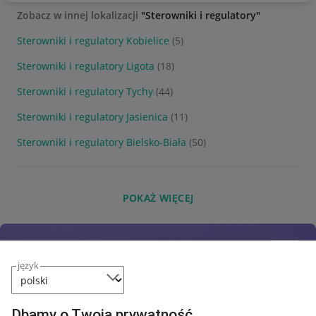
Zobacz w innej lokalizacji
"Sterowniki i regulatory"
Sterowniki i regulatory Kobielice
(5)
Sterowniki i regulatory Ligota
(18)
Sterowniki i regulatory Tychy
(44)
Sterowniki i regulatory Jasienica
(11)
Sterowniki i regulatory Bielsko-Biała
(50)
POKAŻ WIĘCEJ
język
Dbamy o Twoją prywatność