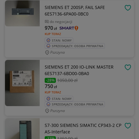
SIEMENS ET 200SP, FAIL SAFE
OBSE
6ES7136-6PA00-0BC0
do negocjacji
970
zł
KUP TERAZ
STAN: NOWY
SPRZEDAJĄCY: OSOBA PRYWATNA
Pszczyna
SIEMENS ET 200 IO-LINK MASTER
OBSE
6ES7137-6BD00-0BA0
1050
,00 zł
-28%
750
zł
KUP TERAZ
STAN: NOWY
SPRZEDAJĄCY: OSOBA PRYWATNA
Pszczyna
S7-300 SIEMENS SIMATIC CP343-2 CP
OBSE
AS-Interface
1350
,00 zł
-33%