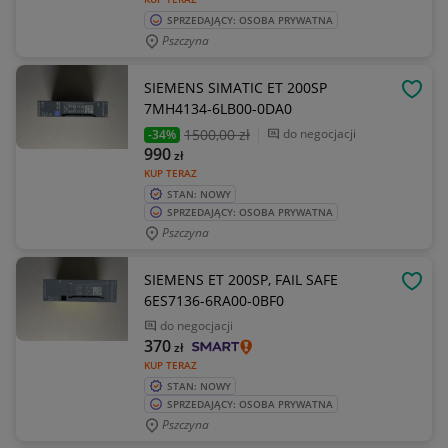
SPRZEDAJĄCY: OSOBA PRYWATNA
Pszczyna
SIEMENS SIMATIC ET 200SP
OBSE
7MH4134-6LB00-0DA0
1500
,00 zł
do negocjacji
-34%
990
zł
KUP TERAZ
STAN: NOWY
SPRZEDAJĄCY: OSOBA PRYWATNA
Pszczyna
SIEMENS ET 200SP, FAIL SAFE
OBSE
6ES7136-6RA00-0BF0
do negocjacji
370
zł
KUP TERAZ
STAN: NOWY
SPRZEDAJĄCY: OSOBA PRYWATNA
Pszczyna