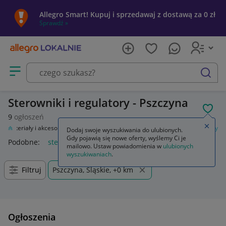
Allegro Smart! Kupuj i sprzedawaj z dostawą za 0 zł
Sprawdź »
Otwórz menu z kategoriami
szukaj
Sterowniki i regulatory - Pszczyna
POL
9
ogłoszeń
Zamkn
Materiały i akcesoria
Automatyka przemysłowa
Sterowniki i regulatory
Dodaj swoje wyszukiwania do ulubionych.
Gdy pojawią się nowe oferty, wyślemy Ci je
Podobne:
sterowniki i regulatory
mailowo. Ustaw powiadomienia w
ulubionych
wyszukiwaniach
.
Filtruj
Pszczyna, Śląskie, +0 km
Ogłoszenia