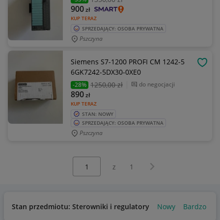
900
zł
KUP TERAZ
SPRZEDAJĄCY: OSOBA PRYWATNA
Pszczyna
Siemens S7-1200 PROFI CM 1242-5
OBSE
6GK7242-5DX30-0XE0
1250
,00 zł
do negocjacji
-28%
890
zł
KUP TERAZ
STAN: NOWY
SPRZEDAJĄCY: OSOBA PRYWATNA
Pszczyna
Wybierz stronę:
Następna strona
z
1
Stan przedmiotu: Sterowniki i regulatory
Nowy
Bardzo dob