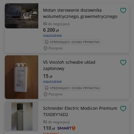
Motan sterowanie dozownika
OBSE
wolumetrycznego, grawimetrycznego
do negocjacji
6 200
zł
OGŁOSZENIE
SPRZEDAJĄCY: OSOBA PRYWATNA
Pszczyna
VS Vossloh schwabe uklad
OBSE
zapłonowy
15
zł
OGŁOSZENIE
SPRZEDAJĄCY: OSOBA PRYWATNA
Pszczyna
Schneider Electric Modicon Premium
OBSE
TSXDEY16D2
do negocjacji
110
zł
KUP TERAZ