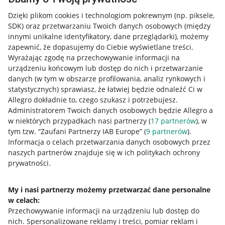
Dzięki plikom cookies i technologiom pokrewnym
(np. piksele,
SDK)
oraz przetwarzaniu Twoich danych osobowych
(między
innymi unikalne identyfikatory, dane przeglądarki)
, możemy
zapewnić, że dopasujemy do Ciebie wyświetlane treści.
Wyrażając zgodę na przechowywanie informacji na
urządzeniu końcowym lub dostęp do nich i przetwarzanie
danych (w tym w obszarze profilowania, analiz rynkowych i
statystycznych) sprawiasz, że łatwiej będzie odnaleźć Ci w
Allegro dokładnie to, czego szukasz i potrzebujesz.
Administratorem Twoich danych osobowych będzie Allegro a
w niektórych przypadkach nasi partnerzy (
17
partnerów
), w
Nawigacja
tym tzw. “Zaufani Partnerzy IAB Europe” (
9
partnerów
).
Przydatne informacje
Informacja o celach przetwarzania danych osobowych przez
naszych partnerów znajduje się w ich politykach ochrony
prywatności.
Jak to działa
Napisz do nas
My i nasi partnerzy możemy przetwarzać dane personalne
w celach:
Allegro Gadane dla sprzedających
Przechowywanie informacji na urządzeniu lub dostęp do
Allegro Gadane dla kupujących
nich
.
Spersonalizowane reklamy i treści, pomiar reklam i