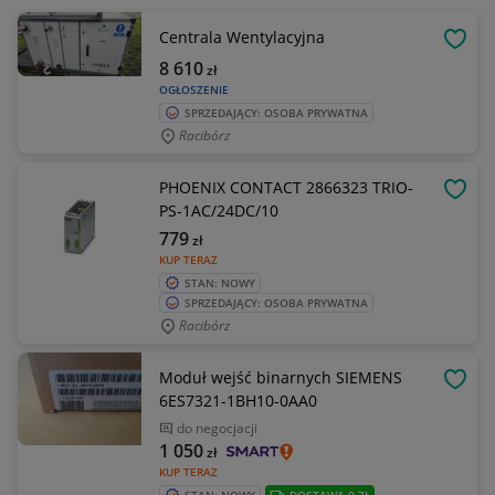
Centrala Wentylacyjna
OBSE
8 610
zł
OGŁOSZENIE
SPRZEDAJĄCY: OSOBA PRYWATNA
Racibórz
PHOENIX CONTACT 2866323 TRIO-
OBSE
PS-1AC/24DC/10
779
zł
KUP TERAZ
STAN: NOWY
SPRZEDAJĄCY: OSOBA PRYWATNA
Racibórz
Moduł wejść binarnych SIEMENS
OBSE
6ES7321-1BH10-0AA0
do negocjacji
1 050
zł
KUP TERAZ