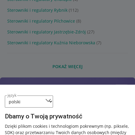
Sterowniki i regulatory Rybnik
(112)
Sterowniki i regulatory Pilchowice
(8)
Sterowniki i regulatory Jastrzębie-Zdrój
(27)
Sterowniki i regulatory Kuźnia Nieborowska
(7)
POKAŻ WIĘCEJ
język
Dbamy o Twoją prywatność
Dzięki plikom cookies i technologiom pokrewnym
(np. piksele,
SDK)
oraz przetwarzaniu Twoich danych osobowych
(między