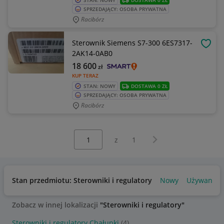
STAN: NOWY
DOSTAWA 0 ZŁ
SPRZEDAJĄCY: OSOBA PRYWATNA
Racibórz
Sterownik Siemens S7-300 6ES7317-
OBSE
2AK14-0AB0
18 600
zł
KUP TERAZ
STAN: NOWY
DOSTAWA 0 ZŁ
SPRZEDAJĄCY: OSOBA PRYWATNA
Racibórz
Wybierz stronę:
Następna strona
z
1
Stan przedmiotu: Sterowniki i regulatory
Nowy
Używany
Zobacz w innej lokalizacji
"Sterowniki i regulatory"
Sterowniki i regulatory Chałupki
(4)