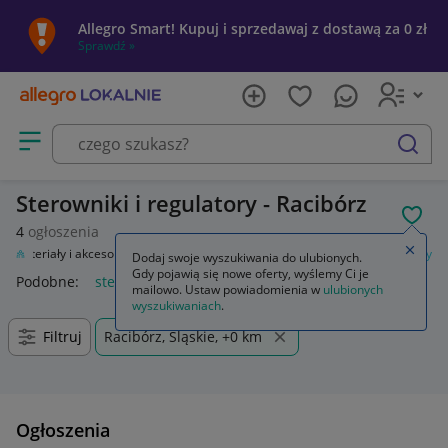
Allegro Smart! Kupuj i sprzedawaj z dostawą za 0 zł
Sprawdź »
Otwórz menu z kategoriami
szukaj
Sterowniki i regulatory - Racibórz
POL
4
ogłoszenia
Zamkn
Materiały i akcesoria
Automatyka przemysłowa
Sterowniki i regulatory
Dodaj swoje wyszukiwania do ulubionych.
Gdy pojawią się nowe oferty, wyślemy Ci je
Podobne:
sterowniki i regulatory
mailowo. Ustaw powiadomienia w
ulubionych
wyszukiwaniach
.
Filtruj
Racibórz, Śląskie, +0 km
Ogłoszenia