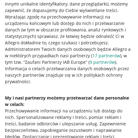
innymi unikalne identyfikatory, dane przeglądarki)
, możemy
zapewnić, że dopasujemy do Ciebie wyświetlane treści.
Wyrażając zgodę na przechowywanie informacji na
urządzeniu końcowym lub dostęp do nich i przetwarzanie
danych (w tym w obszarze profilowania, analiz rynkowych i
statystycznych) sprawiasz, że łatwiej będzie odnaleźć Ci w
Allegro dokładnie to, czego szukasz i potrzebujesz.
Administratorem Twoich danych osobowych będzie Allegro a
w niektórych przypadkach nasi partnerzy (
17
partnerów
), w
Nawigacja
tym tzw. “Zaufani Partnerzy IAB Europe” (
9
partnerów
).
Przydatne informacje
Informacja o celach przetwarzania danych osobowych przez
naszych partnerów znajduje się w ich politykach ochrony
prywatności.
Jak to działa
Napisz do nas
My i nasi partnerzy możemy przetwarzać dane personalne
w celach:
Allegro Gadane dla sprzedających
Przechowywanie informacji na urządzeniu lub dostęp do
Allegro Gadane dla kupujących
nich
.
Spersonalizowane reklamy i treści, pomiar reklam i
treści, badanie odbiorców i ulepszanie usług
.
Zapewnienie
Mapa miejscowości
bezpieczeństwa, zapobieganie oszustwom i naprawianie
błędów
.
Dostarczanie i prezentowanie reklam i treści
.