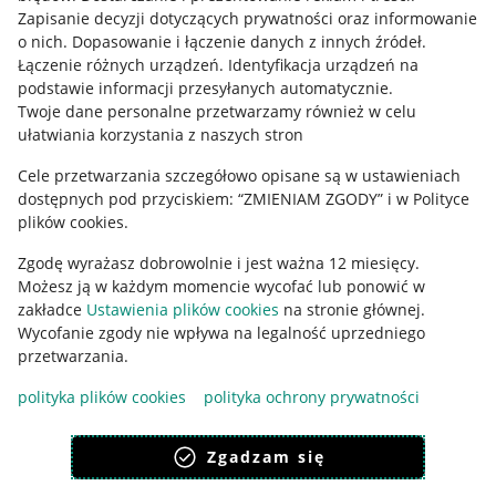
Informacje prawne
Zapisanie decyzji dotyczących prywatności oraz informowanie
o nich
.
Dopasowanie i łączenie danych z innych źródeł
.
Regulamin
Łączenie różnych urządzeń
.
Identyfikacja urządzeń na
podstawie informacji przesyłanych automatycznie
.
Polityka plików "cookies"
Twoje dane personalne przetwarzamy również w celu
ułatwiania korzystania z naszych stron
Ustawienia plików "cookies"
Cele przetwarzania szczegółowo opisane są w ustawieniach
Udostępnianie lokalizacji
dostępnych pod przyciskiem: “ZMIENIAM ZGODY” i w Polityce
Informacje dla Aktu o Usługach Cyfrowych
plików cookies.
Zgodę wyrażasz dobrowolnie i jest ważna 12 miesięcy.
Pobierz aplikację
Możesz ją w każdym momencie wycofać lub ponowić w
zakładce
Ustawienia plików cookies
na stronie głównej.
Wycofanie zgody nie wpływa na legalność uprzedniego
przetwarzania.
polityka plików cookies
polityka ochrony prywatności
Zgadzam się