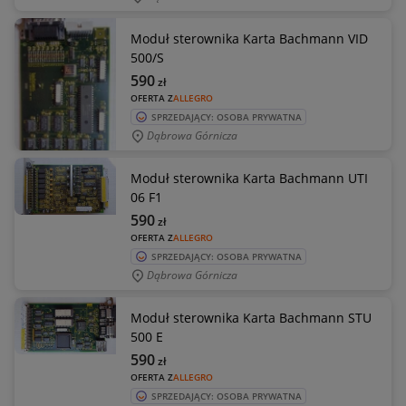
Moduł sterownika Karta Bachmann VID
500/S
590
zł
OFERTA Z
ALLEGRO
SPRZEDAJĄCY: OSOBA PRYWATNA
Dąbrowa Górnicza
Moduł sterownika Karta Bachmann UTI
06 F1
590
zł
OFERTA Z
ALLEGRO
SPRZEDAJĄCY: OSOBA PRYWATNA
Dąbrowa Górnicza
Moduł sterownika Karta Bachmann STU
500 E
590
zł
OFERTA Z
ALLEGRO
SPRZEDAJĄCY: OSOBA PRYWATNA