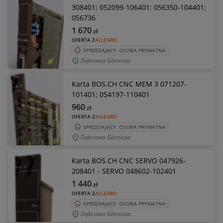
308401; 052099-106401; 056350-104401;
056736
1 670
zł
OFERTA Z
ALLEGRO
SPRZEDAJĄCY: OSOBA PRYWATNA
Dąbrowa Górnicza
Karta BOS.CH CNC MEM 3 071207-
101401; 054197-110401
960
zł
OFERTA Z
ALLEGRO
SPRZEDAJĄCY: OSOBA PRYWATNA
Dąbrowa Górnicza
Karta BOS.CH CNC SERVO 047926-
208401 - SERVO 048602-102401
1 440
zł
OFERTA Z
ALLEGRO
SPRZEDAJĄCY: OSOBA PRYWATNA
Dąbrowa Górnicza