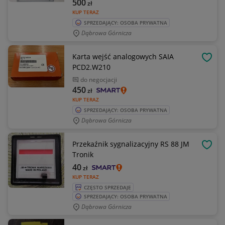
500
zł
KUP TERAZ
SPRZEDAJĄCY: OSOBA PRYWATNA
Dąbrowa Górnicza
Karta wejść analogowych SAIA
OBSE
PCD2.W210
do negocjacji
450
zł
KUP TERAZ
SPRZEDAJĄCY: OSOBA PRYWATNA
Dąbrowa Górnicza
Przekaźnik sygnalizacyjny RS 88 JM
OBSE
Tronik
40
zł
KUP TERAZ
CZĘSTO SPRZEDAJE
SPRZEDAJĄCY: OSOBA PRYWATNA
Dąbrowa Górnicza