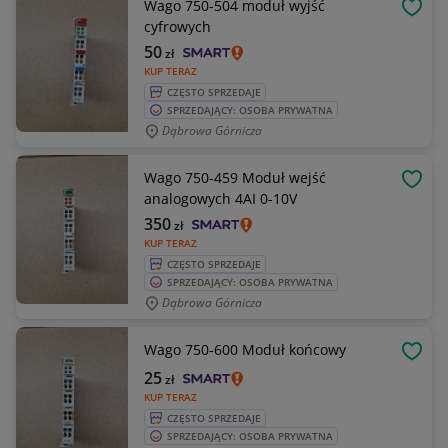
Wago 750-504 moduł wyjść
OBSE
cyfrowych
50
zł
KUP TERAZ
CZĘSTO SPRZEDAJE
SPRZEDAJĄCY: OSOBA PRYWATNA
Dąbrowa Górnicza
Wago 750-459 Moduł wejść
OBSE
analogowych 4AI 0-10V
350
zł
KUP TERAZ
CZĘSTO SPRZEDAJE
SPRZEDAJĄCY: OSOBA PRYWATNA
Dąbrowa Górnicza
Wago 750-600 Moduł końcowy
OBSE
25
zł
KUP TERAZ
CZĘSTO SPRZEDAJE
SPRZEDAJĄCY: OSOBA PRYWATNA