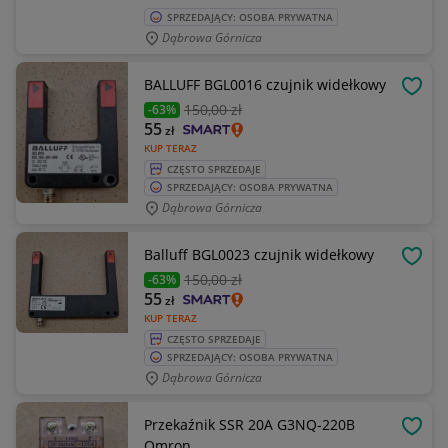
SPRZEDAJĄCY: OSOBA PRYWATNA
Dąbrowa Górnicza
BALLUFF BGL0016 czujnik widełkowy
OBSE
150
,00 zł
-63%
55
zł
KUP TERAZ
CZĘSTO SPRZEDAJE
SPRZEDAJĄCY: OSOBA PRYWATNA
Dąbrowa Górnicza
Balluff BGL0023 czujnik widełkowy
OBSE
150
,00 zł
-63%
55
zł
KUP TERAZ
CZĘSTO SPRZEDAJE
SPRZEDAJĄCY: OSOBA PRYWATNA
Dąbrowa Górnicza
Przekaźnik SSR 20A G3NQ-220B
OBSE
Omron