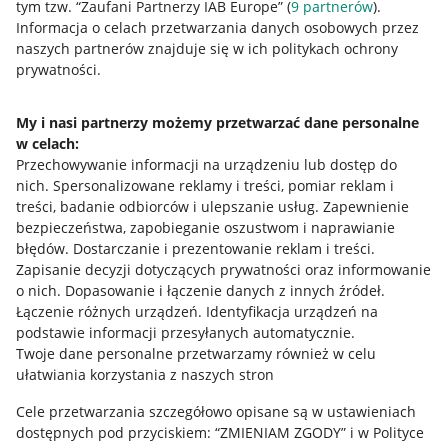
tym tzw. “Zaufani Partnerzy IAB Europe” (
9
partnerów
).
Przydatne informacje
Informacja o celach przetwarzania danych osobowych przez
naszych partnerów znajduje się w ich politykach ochrony
prywatności.
Jak to działa
Napisz do nas
My i nasi partnerzy możemy przetwarzać dane personalne
w celach:
Allegro Gadane dla sprzedających
Przechowywanie informacji na urządzeniu lub dostęp do
Allegro Gadane dla kupujących
nich
.
Spersonalizowane reklamy i treści, pomiar reklam i
treści, badanie odbiorców i ulepszanie usług
.
Zapewnienie
Mapa miejscowości
bezpieczeństwa, zapobieganie oszustwom i naprawianie
błędów
.
Dostarczanie i prezentowanie reklam i treści
.
Informacje prawne
Zapisanie decyzji dotyczących prywatności oraz informowanie
o nich
.
Dopasowanie i łączenie danych z innych źródeł
.
Regulamin
Łączenie różnych urządzeń
.
Identyfikacja urządzeń na
podstawie informacji przesyłanych automatycznie
.
Polityka plików "cookies"
Twoje dane personalne przetwarzamy również w celu
ułatwiania korzystania z naszych stron
Ustawienia plików "cookies"
Cele przetwarzania szczegółowo opisane są w ustawieniach
Udostępnianie lokalizacji
dostępnych pod przyciskiem: “ZMIENIAM ZGODY” i w Polityce