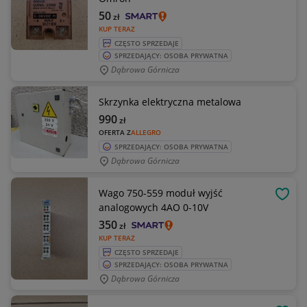
50
zł
KUP TERAZ
CZĘSTO SPRZEDAJE
SPRZEDAJĄCY: OSOBA PRYWATNA
Dąbrowa Górnicza
Skrzynka elektryczna metalowa
990
zł
OFERTA Z
ALLEGRO
SPRZEDAJĄCY: OSOBA PRYWATNA
Dąbrowa Górnicza
Wago 750-559 moduł wyjść
OBSE
analogowych 4AO 0-10V
350
zł
KUP TERAZ
CZĘSTO SPRZEDAJE
SPRZEDAJĄCY: OSOBA PRYWATNA
Dąbrowa Górnicza