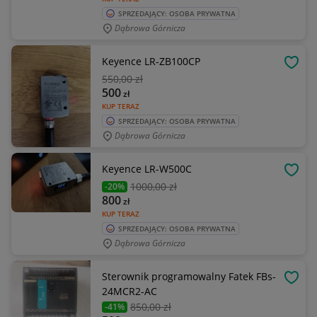
SPRZEDAJĄCY: OSOBA PRYWATNA
Dąbrowa Górnicza
Keyence LR-ZB100CP
OBSE
550
,00 zł
500
zł
KUP TERAZ
SPRZEDAJĄCY: OSOBA PRYWATNA
Dąbrowa Górnicza
Keyence LR-W500C
OBSE
1000
,00 zł
-20%
800
zł
KUP TERAZ
SPRZEDAJĄCY: OSOBA PRYWATNA
Dąbrowa Górnicza
Sterownik programowalny Fatek FBs-
OBSE
24MCR2-AC
850
,00 zł
-41%