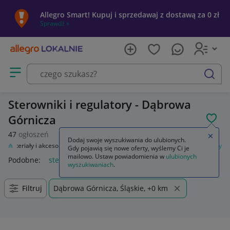
Allegro Smart! Kupuj i sprzedawaj z dostawą za 0 zł
Sprawdź »
Otwórz menu z kategoriami
szukaj
Sterowniki i regulatory - Dąbrowa
Górnicza
POL
47
ogłoszeń
Zamkn
Dodaj swoje wyszukiwania do ulubionych.
Materiały i akcesoria
Automatyka przemysłowa
Sterowniki i regulatory
Gdy pojawią się nowe oferty, wyślemy Ci je
mailowo. Ustaw powiadomienia w
ulubionych
Podobne:
sterowniki i regulatory
wyszukiwaniach
.
Filtruj
Dąbrowa Górnicza, Śląskie, +0 km