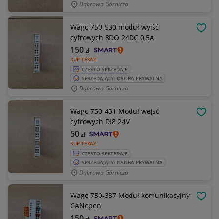
Dąbrowa Górnicza
Wago 750-530 moduł wyjść
OBSE
cyfrowych 8DO 24DC 0,5A
150
zł
KUP TERAZ
CZĘSTO SPRZEDAJE
SPRZEDAJĄCY: OSOBA PRYWATNA
Dąbrowa Górnicza
Wago 750-431 Moduł wejsć
OBSE
cyfrowych DI8 24V
50
zł
KUP TERAZ
CZĘSTO SPRZEDAJE
SPRZEDAJĄCY: OSOBA PRYWATNA
Dąbrowa Górnicza
Wago 750-337 Moduł komunikacyjny
OBSE
CANopen
150
zł