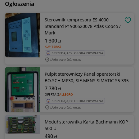
Ogłoszenia
Sterownik kompresora ES 4000
OBSE
Standard P1900520078 Atlas Copco /
Mark
1 300
zł
KUP TERAZ
SPRZEDAJĄCY: OSOBA PRYWATNA
Dąbrowa Górnicza
Pulpit sterowniczy Panel operatorski
BO.SCH MP30; SIE.MENS SIMATIC S5 395
7 780
zł
OFERTA Z
ALLEGRO
SPRZEDAJĄCY: OSOBA PRYWATNA
Dąbrowa Górnicza
Moduł sterownika Karta Bachmann KOP
500 U
490
zł