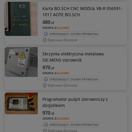
Karta BO.SCH CNC MODUŁ VB-R 056591-
1017 AOTE BO.SCH
480
zł
OFERTA Z
ALLEGRO
SPRZEDAJĄCY: OSOBA PRYWATNA
Dąbrowa Górnicza
Skrzynka elektryczna metalowa
SIE.MENS sterownik
970
zł
OFERTA Z
ALLEGRO
SPRZEDAJĄCY: OSOBA PRYWATNA
Dąbrowa Górnicza
Programator pulpit sterowniczy z
dżojstikiem
970
zł
OFERTA Z
ALLEGRO
SPRZEDAJĄCY: OSOBA PRYWATNA
Dąbrowa Górnicza