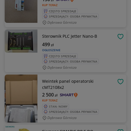
KUP TERAZ
CZĘSTO SPRZEDAJE
SPRZEDAJĄCY: OSOBA PRYWATNA
Dąbrowa Górnicza
Sterownik PLC Jetter Nano-B
OBSE
499
zł
OGŁOSZENIE
CZĘSTO SPRZEDAJE
SPRZEDAJĄCY: OSOBA PRYWATNA
Dąbrowa Górnicza
Weintek panel operatorski
OBSE
cMT2108x2
2 500
zł
KUP TERAZ
STAN: NOWY
SPRZEDAJĄCY: OSOBA PRYWATNA
Dąbrowa Górnicza