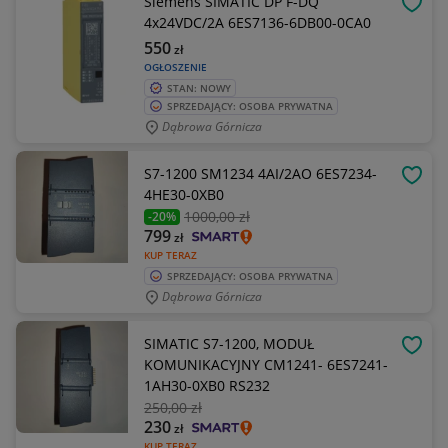
Siemens SIMATIC DP F-DQ
OBSE
4x24VDC/2A 6ES7136-6DB00-0CA0
550
zł
OGŁOSZENIE
STAN: NOWY
SPRZEDAJĄCY: OSOBA PRYWATNA
Dąbrowa Górnicza
S7-1200 SM1234 4AI/2AO 6ES7234-
OBSE
4HE30-0XB0
1000
,00 zł
-20%
799
zł
KUP TERAZ
SPRZEDAJĄCY: OSOBA PRYWATNA
Dąbrowa Górnicza
SIMATIC S7-1200, MODUŁ
OBSE
KOMUNIKACYJNY CM1241- 6ES7241-
1AH30-0XB0 RS232
250
,00 zł
230
zł
KUP TERAZ