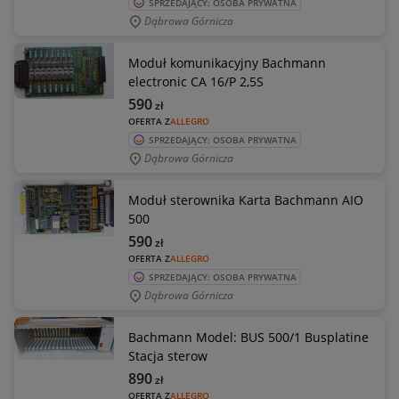
SPRZEDAJĄCY: OSOBA PRYWATNA
Dąbrowa Górnicza
Moduł komunikacyjny Bachmann
electronic CA 16/P 2,5S
590
zł
OFERTA Z
ALLEGRO
SPRZEDAJĄCY: OSOBA PRYWATNA
Dąbrowa Górnicza
Moduł sterownika Karta Bachmann AIO
500
590
zł
OFERTA Z
ALLEGRO
SPRZEDAJĄCY: OSOBA PRYWATNA
Dąbrowa Górnicza
Bachmann Model: BUS 500/1 Busplatine
Stacja sterow
890
zł
OFERTA Z
ALLEGRO