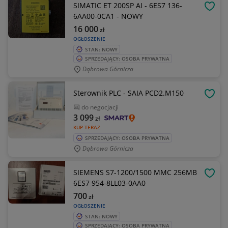
SIMATIC ET 200SP AI - 6ES7 136-
OBSE
6AA00-0CA1 - NOWY
16 000
zł
OGŁOSZENIE
STAN: NOWY
SPRZEDAJĄCY: OSOBA PRYWATNA
Dąbrowa Górnicza
Sterownik PLC - SAIA PCD2.M150
OBSE
do negocjacji
3 099
zł
KUP TERAZ
SPRZEDAJĄCY: OSOBA PRYWATNA
Dąbrowa Górnicza
SIEMENS S7-1200/1500 MMC 256MB
OBSE
6ES7 954-8LL03-0AA0
700
zł
OGŁOSZENIE
STAN: NOWY
SPRZEDAJĄCY: OSOBA PRYWATNA