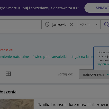
SPRAW
egro Smart! Kupuj i sprzedawaj z dostawą za 0 zł
Miasto
Wyczyść frazę
+
0
km
Odległość
szu
Bransoletki
Dodaj sw
Gdy poja
amienie naturalne
świecące bransoletki
stojak na bransoletki
mailowo
wyszuki
k listy
Widok siatki
Sortuj od:
łoszenia
Rzadka bransoletka z muszli lakierowan