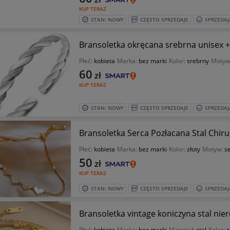
KUP TERAZ
STAN: NOWY
CZĘSTO SPRZEDAJE
SPRZEDAJ
Bransoletka okręcana srebrna unisex 
Płeć:
kobieta
Marka:
bez marki
Kolor:
srebrny
Motyw
60
zł
KUP TERAZ
STAN: NOWY
CZĘSTO SPRZEDAJE
SPRZEDAJ
Bransoletka Serca Pozłacana Stal Chiru
Płeć:
kobieta
Marka:
bez marki
Kolor:
złoty
Motyw:
s
50
zł
KUP TERAZ
STAN: NOWY
CZĘSTO SPRZEDAJE
SPRZEDAJ
Bransoletka vintage koniczyna stal ni
Płeć:
kobieta
Marka:
bez marki
Materiał:
stal
Kolor:
z