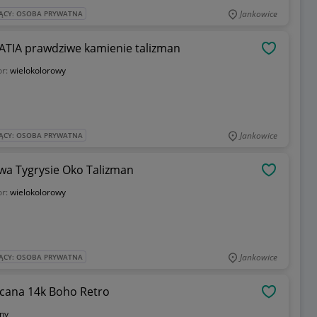
Jankowice
ĄCY: OSOBA PRYWATNA
ATIA prawdziwe kamienie talizman
OBSERWU
or:
wielokolorowy
Jankowice
ĄCY: OSOBA PRYWATNA
wa Tygrysie Oko Talizman
OBSERWU
or:
wielokolorowy
Jankowice
ĄCY: OSOBA PRYWATNA
acana 14k Boho Retro
OBSERWU
nny