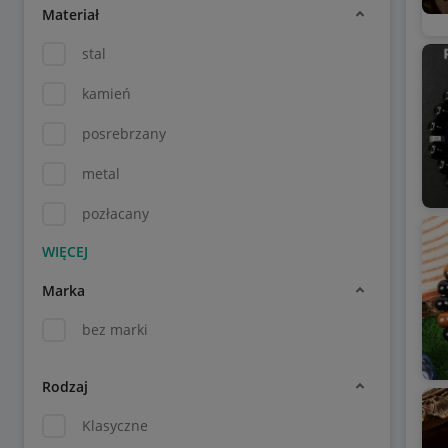
Materiał
stal
kamień
posrebrzany
metal
pozłacany
Marka
bez marki
Rodzaj
Klasyczne