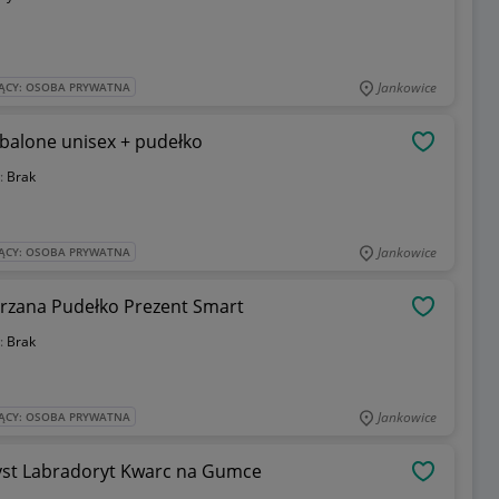
Jankowice
ĄCY: OSOBA PRYWATNA
abalone unisex + pudełko
OBSERWU
:
Brak
Jankowice
ĄCY: OSOBA PRYWATNA
rzana Pudełko Prezent Smart
OBSERWU
:
Brak
Jankowice
ĄCY: OSOBA PRYWATNA
yst Labradoryt Kwarc na Gumce
OBSERWU