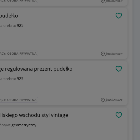
Jankowice
ĄCY: OSOBA PRYWATNA
 pudełko
OBSERWU
a srebra:
925
Jankowice
ĄCY: OSOBA PRYWATNA
age regulowana prezent pudełko
OBSERWU
a srebra:
925
Jankowice
ĄCY: OSOBA PRYWATNA
liskiego wschodu styl vintage
OBSERWU
Motyw:
geometryczny