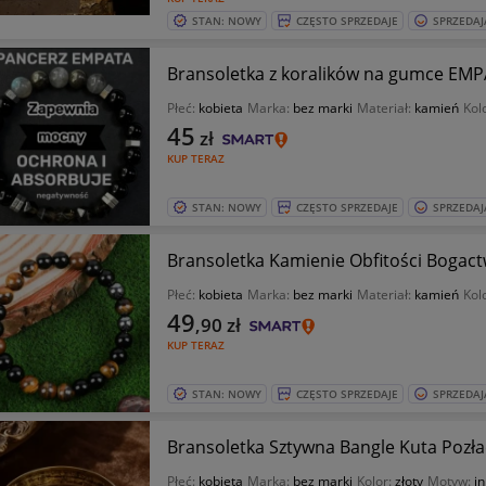
STAN: NOWY
CZĘSTO SPRZEDAJE
SPRZEDAJ
Bransoletka z koralików na gumce EMP
Płeć:
kobieta
Marka:
bez marki
Materiał:
kamień
Kol
45
zł
KUP TERAZ
STAN: NOWY
CZĘSTO SPRZEDAJE
SPRZEDAJ
Bransoletka Kamienie Obfitości Bogact
Płeć:
kobieta
Marka:
bez marki
Materiał:
kamień
Kol
49
,90
zł
KUP TERAZ
STAN: NOWY
CZĘSTO SPRZEDAJE
SPRZEDAJ
Bransoletka Sztywna Bangle Kuta Pozł
Płeć:
kobieta
Marka:
bez marki
Kolor:
złoty
Motyw:
i