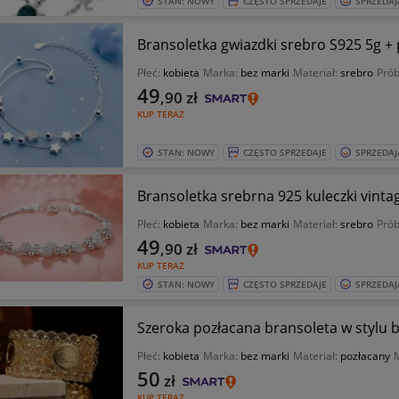
STAN: NOWY
CZĘSTO SPRZEDAJE
SPRZEDAJ
Bransoletka gwiazdki srebro S925 5g +
Płeć:
kobieta
Marka:
bez marki
Materiał:
srebro
Prób
49
,90
zł
KUP TERAZ
STAN: NOWY
CZĘSTO SPRZEDAJE
SPRZEDAJ
Bransoletka srebrna 925 kuleczki vint
Płeć:
kobieta
Marka:
bez marki
Materiał:
srebro
Prób
49
,90
zł
KUP TERAZ
STAN: NOWY
CZĘSTO SPRZEDAJE
SPRZEDAJ
Szeroka pozłacana bransoleta w stylu b
Płeć:
kobieta
Marka:
bez marki
Materiał:
pozłacany
50
zł
KUP TERAZ