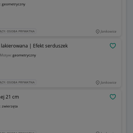
:
geometryczny
Jankowice
ĄCY: OSOBA PRYWATNA
 lakierowana | Efekt serduszek
OBSERWU
Motyw:
geometryczny
Jankowice
ĄCY: OSOBA PRYWATNA
nej 21 cm
OBSERWU
:
zwierzęta