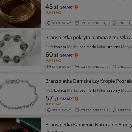
45
zł
KUP TERAZ
STAN: NOWY
CZĘSTO SPRZEDAJE
SPRZEDAJ
Bransoletka pokryta platyną z muszlą 
Płeć:
kobieta
Marka:
bez marki
Kolor:
srebrny
Motyw
60
zł
KUP TERAZ
STAN: NOWY
CZĘSTO SPRZEDAJE
SPRZEDAJ
Bransoletka Damska Łzy Krople Posreb
Płeć:
kobieta
Marka:
bez marki
Kolor:
srebrny
Motyw
57
zł
KUP TERAZ
STAN: NOWY
CZĘSTO SPRZEDAJE
SPRZEDAJ
Bransoletka Kamienie Naturalne Amet
Damska