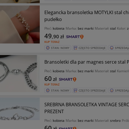
Elegancka bransoletka MOTYLKI stal ch
pudełko
Płeć:
kobieta
Marka:
bez marki
Materiał:
stal
Kolor:
z
49
,90
zł
KUP TERAZ
STAN: NOWY
CZĘSTO SPRZEDAJE
SPRZEDAJ
Bransoletki dla par magnes serce stal
Płeć:
kobieta
Marka:
bez marki
Materiał:
stal
Kamień
60
zł
KUP TERAZ
STAN: NOWY
CZĘSTO SPRZEDAJE
SPRZEDAJ
SREBRNA BRANSOLETKA VINTAGE SERC
PREZENT
Płeć:
kobieta
Marka:
bez marki
Materiał:
srebro
Prób
60
zł