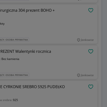
irurgiczna 304 prezent BOHO +
OBSERWU
łoty
Jankowice
ĄCY: OSOBA PRYWATNA
 PREZENT Walentynki rocznica
OBSERWU
:
Bez kamienia
Jankowice
ĄCY: OSOBA PRYWATNA
E CYRKONIE SREBRO S925 PUDEŁKO
OBSERWU
a srebra:
925