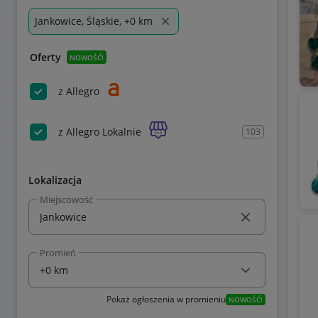
Jankowice, Śląskie, +0 km
Oferty
NOWOŚĆ!
z Allegro
z Allegro Lokalnie
103
Lokalizacja
Miejscowość
Promień
Pokaż ogłoszenia w promieniu
NOWOŚĆ!