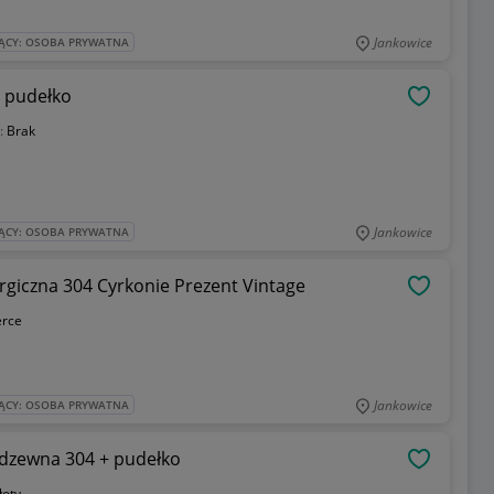
Jankowice
ĄCY: OSOBA PRYWATNA
+ pudełko
OBSERWU
:
Brak
Jankowice
ĄCY: OSOBA PRYWATNA
rgiczna 304 Cyrkonie Prezent Vintage
OBSERWU
erce
Jankowice
ĄCY: OSOBA PRYWATNA
erdzewna 304 + pudełko
OBSERWU
łoty