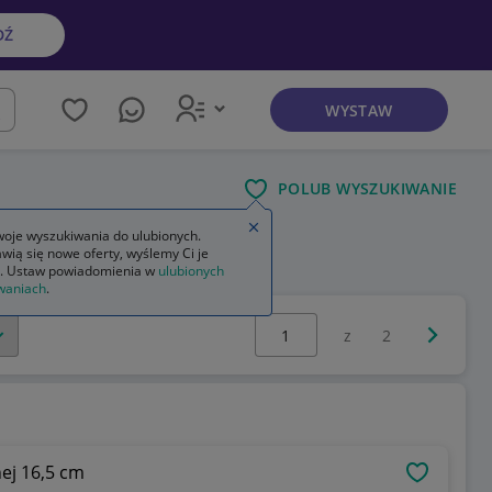
DŹ
WYSTAW
kaj
POLUB WYSZUKIWANIE
Zamknij wskazówkę
oje wyszukiwania do ulubionych.
wią się nowe oferty, wyślemy Ci je
. Ustaw powiadomienia w
ulubionych
waniach
.
Wybierz stronę:
Następna 
z
2
ej 16,5 cm
OBSERWU