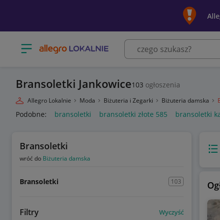
All
Otwórz menu z kategoriami
Bransoletki Jankowice
103
ogłoszenia
Allegro Lokalnie
Moda
Biżuteria i Zegarki
Biżuteria damska
Podobne:
bransoletki
bransoletki złote 585
bransoletki k
Bransoletki
Wido
wróć do
Biżuteria damska
Bransoletki
103
Og
Filtry
Wyczyść