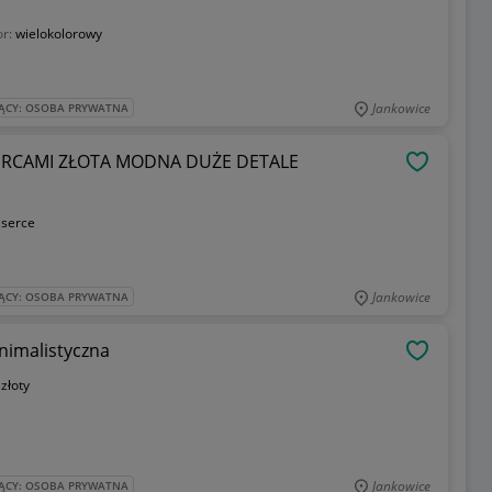
or:
wielokolorowy
Jankowice
ĄCY: OSOBA PRYWATNA
ERCAMI ZŁOTA MODNA DUŻE DETALE
OBSERWU
:
serce
Jankowice
ĄCY: OSOBA PRYWATNA
inimalistyczna
OBSERWU
:
złoty
Jankowice
ĄCY: OSOBA PRYWATNA