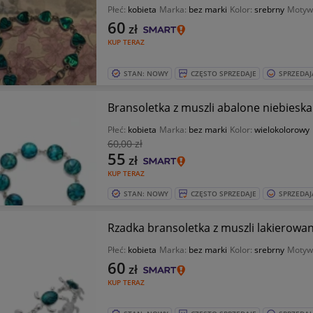
Płeć:
kobieta
Marka:
bez marki
Kolor:
srebrny
Motyw
60
zł
KUP TERAZ
STAN: NOWY
CZĘSTO SPRZEDAJE
SPRZEDAJ
Bransoletka z muszli abalone niebieska
Płeć:
kobieta
Marka:
bez marki
Kolor:
wielokolorowy
60
,00 zł
55
zł
KUP TERAZ
STAN: NOWY
CZĘSTO SPRZEDAJE
SPRZEDAJ
Rzadka bransoletka z muszli lakierowa
Płeć:
kobieta
Marka:
bez marki
Kolor:
srebrny
Motyw
60
zł
KUP TERAZ