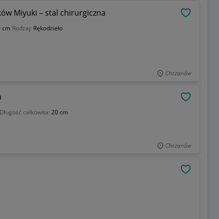
ów Miyuki – stal chirurgiczna
OBSERWU
0 cm
Rodzaj:
Rękodzieło
Chrzanów
a
OBSERWU
Długość całkowita:
20 cm
Chrzanów
OBSERWU