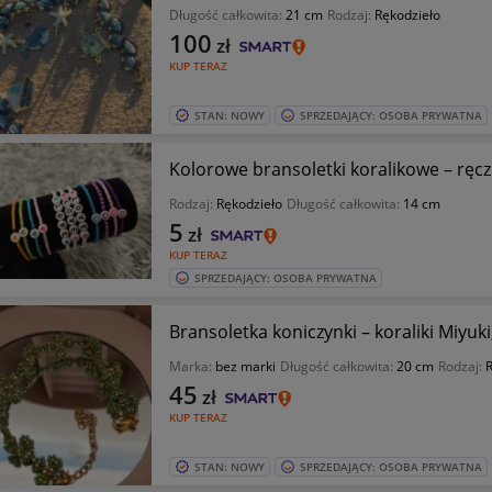
Długość całkowita:
21 cm
Rodzaj:
Rękodzieło
100
zł
KUP TERAZ
STAN: NOWY
SPRZEDAJĄCY: OSOBA PRYWATNA
Kolorowe bransoletki koralikowe – ręcz
Rodzaj:
Rękodzieło
Długość całkowita:
14 cm
5
zł
KUP TERAZ
SPRZEDAJĄCY: OSOBA PRYWATNA
Bransoletka koniczynki – koraliki Miyuki
Marka:
bez marki
Długość całkowita:
20 cm
Rodzaj:
R
45
zł
KUP TERAZ
STAN: NOWY
SPRZEDAJĄCY: OSOBA PRYWATNA