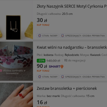
Złoty Naszyjnik SERCE Motyl Cyrkonia 
Długość całkowita:
20.5 cm
30
zł
KUP TERAZ
STAN: NOWY
SPRZEDAJĄCY: OSOBA PRYWATNA
Kwiat wiśni na nadgarstku – bransole
Płeć:
kobieta
Rodzaj:
Rękodzieło
Motyw:
Kwiatek
Cec
140
,00 zł
do negocjacji
-35%
90
zł
KUP TERAZ
STAN: NOWY
SPRZEDAJĄCY: OSOBA PRYWATNA
Zestaw bransoletka + pierścionek
Marka:
bez marki
Długość całkowita:
15 cm
16
zł