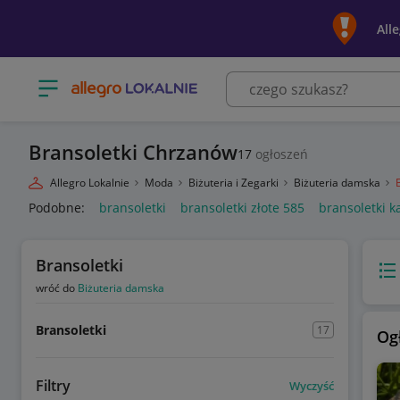
All
Otwórz menu z kategoriami
Bransoletki Chrzanów
17
ogłoszeń
Allegro Lokalnie
Moda
Biżuteria i Zegarki
Biżuteria damska
Podobne:
bransoletki
bransoletki złote 585
bransoletki k
Bransoletki
Wido
wróć do
Biżuteria damska
Bransoletki
17
Og
Filtry
Wyczyść