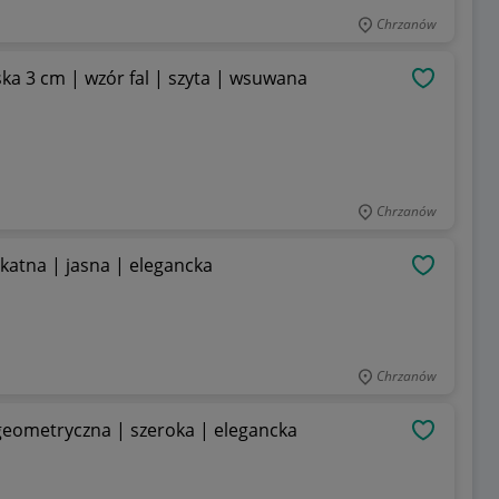
Chrzanów
a 3 cm | wzór fal | szyta | wsuwana
OBSERWU
Chrzanów
atna | jasna | elegancka
OBSERWU
Chrzanów
geometryczna | szeroka | elegancka
OBSERWU