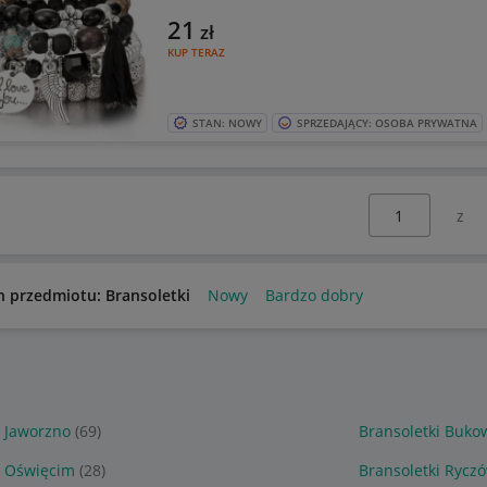
21
zł
KUP TERAZ
STAN: NOWY
SPRZEDAJĄCY: OSOBA PRYWATNA
Wybierz stronę:
n przedmiotu: Bransoletki
Nowy
Bardzo dobry
i Jaworzno
(69)
Bransoletki Buk
i Oświęcim
(28)
Bransoletki Rycz