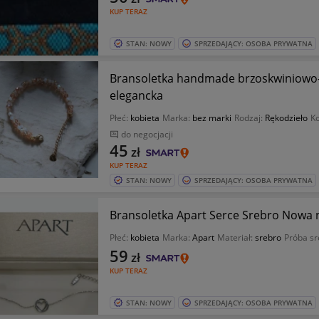
KUP TERAZ
STAN: NOWY
SPRZEDAJĄCY: OSOBA PRYWATNA
Bransoletka handmade brzoskwiniowo-z
elegancka
Płeć:
kobieta
Marka:
bez marki
Rodzaj:
Rękodzieło
Ko
do negocjacji
45
zł
KUP TERAZ
STAN: NOWY
SPRZEDAJĄCY: OSOBA PRYWATNA
Bransoletka Apart Serce Srebro Nowa n
Płeć:
kobieta
Marka:
Apart
Materiał:
srebro
Próba sr
59
zł
KUP TERAZ
STAN: NOWY
SPRZEDAJĄCY: OSOBA PRYWATNA