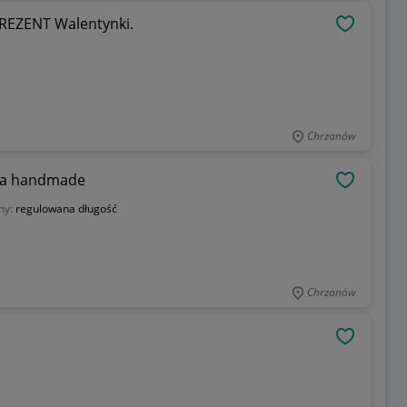
PREZENT Walentynki.
OBSERWU
Chrzanów
tka handmade
OBSERWU
hy:
regulowana długość
Chrzanów
OBSERWU