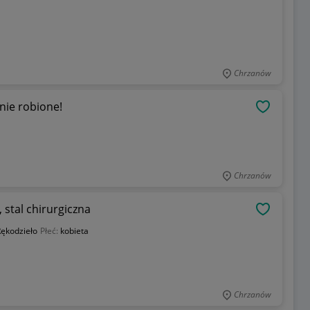
Chrzanów
nie robione!
OBSERWU
Chrzanów
, stal chirurgiczna
OBSERWU
ękodzieło
Płeć:
kobieta
Chrzanów