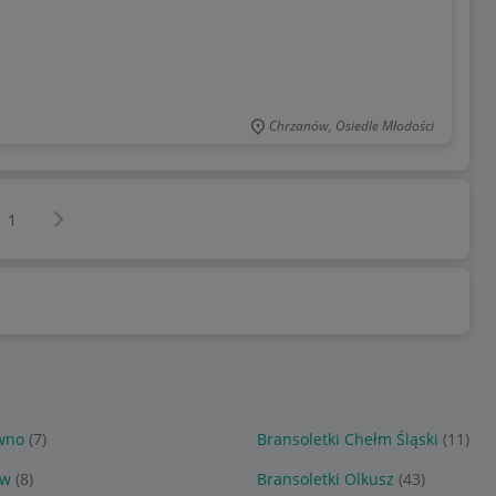
Chrzanów, Osiedle Młodości
Następna strona
z
1
owno
(7)
Bransoletki Chełm Śląski
(11)
ów
(8)
Bransoletki Olkusz
(43)