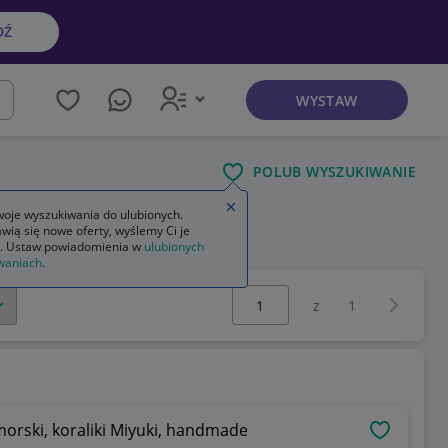
DŹ
WYSTAW
kaj
POLUB WYSZUKIWANIE
Zamknij wskazówkę
oje wyszukiwania do ulubionych.
wią się nowe oferty, wyślemy Ci je
. Ustaw powiadomienia w
ulubionych
waniach
.
Wybierz stronę:
Następna 
z
1
orski, koraliki Miyuki, handmade
OBSERWU