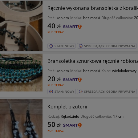
Ręcznie wykonana bransoletka z koralik
Płeć:
kobieta
Marka:
bez marki
Długość całkowita:
2
40
zł
KUP TERAZ
STAN: NOWY
SPRZEDAJĄCY: OSOBA PRYWATNA
Bransoletka sznurkowa ręcznie robion
Płeć:
kobieta
Marka:
bez marki
Kolor:
wielokolorowy
20
zł
KUP TERAZ
STAN: NOWY
SPRZEDAJĄCY: OSOBA PRYWATNA
Komplet biżuterii
Rodzaj:
Rękodzieło
Długość całkowita:
17 cm
50
zł
KUP TERAZ