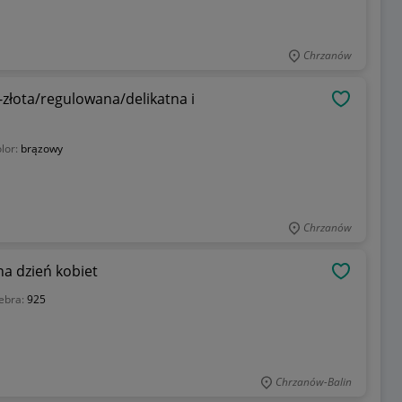
Chrzanów
łota/regulowana/delikatna i
OBSERWU
lor:
brązowy
Chrzanów
a dzień kobiet
OBSERWU
ebra:
925
Chrzanów-Balin