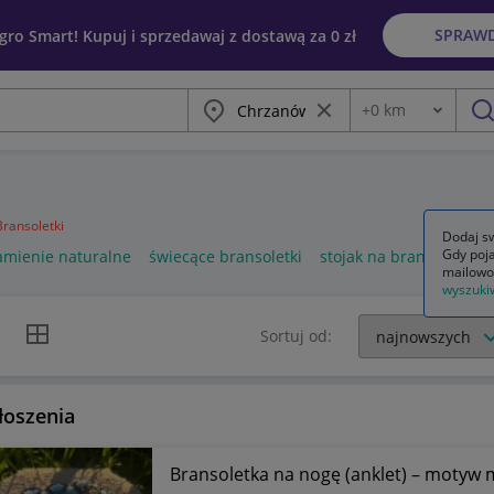
SPRAW
egro Smart! Kupuj i sprzedawaj z dostawą za 0 zł
Miasto
Wyczyść frazę
+
0
km
Odległość
szu
Bransoletki
Dodaj sw
Gdy poja
amienie naturalne
świecące bransoletki
stojak na bransoletki
mailowo
wyszuki
k listy
Widok siatki
Sortuj od:
łoszenia
Bransoletka na nogę (anklet) – motyw m