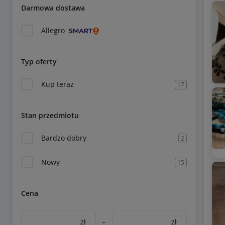
Darmowa dostawa
Allegro
Typ oferty
Kup teraz
17
Stan przedmiotu
Bardzo dobry
2
Nowy
15
Cena
zł
–
zł