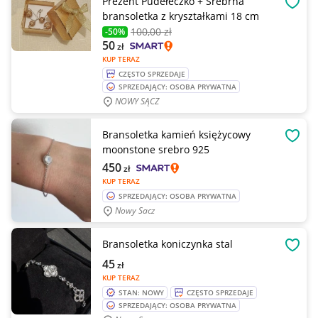
Prezent Pudełeczko + Srebrna
OBSE
bransoletka z kryształkami 18 cm
100
,00 zł
-50%
50
zł
KUP TERAZ
CZĘSTO SPRZEDAJE
SPRZEDAJĄCY: OSOBA PRYWATNA
NOWY SĄCZ
Bransoletka kamień księżycowy
OBSE
moonstone srebro 925
450
zł
KUP TERAZ
SPRZEDAJĄCY: OSOBA PRYWATNA
Nowy Sacz
Bransoletka koniczynka stal
OBSE
45
zł
KUP TERAZ
STAN: NOWY
CZĘSTO SPRZEDAJE
SPRZEDAJĄCY: OSOBA PRYWATNA