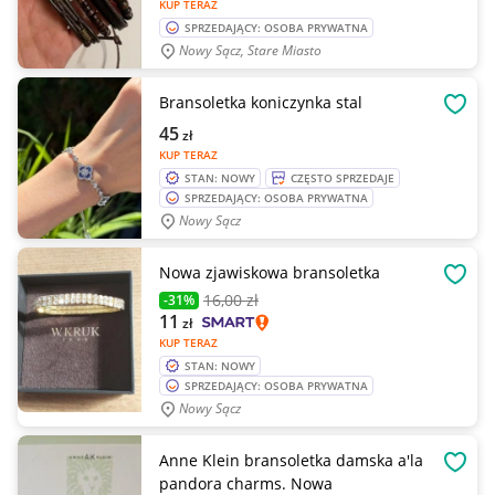
KUP TERAZ
SPRZEDAJĄCY: OSOBA PRYWATNA
Nowy Sącz, Stare Miasto
Bransoletka koniczynka stal
OBSE
45
zł
KUP TERAZ
STAN: NOWY
CZĘSTO SPRZEDAJE
SPRZEDAJĄCY: OSOBA PRYWATNA
Nowy Sącz
Nowa zjawiskowa bransoletka
OBSE
16
,00 zł
-31%
11
zł
KUP TERAZ
STAN: NOWY
SPRZEDAJĄCY: OSOBA PRYWATNA
Nowy Sącz
Anne Klein bransoletka damska a'la
OBSE
pandora charms. Nowa