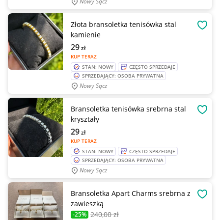
Nowy Sącz
Złota bransoletka tenisówka stal
OBSE
kamienie
29
zł
KUP TERAZ
STAN: NOWY
CZĘSTO SPRZEDAJE
SPRZEDAJĄCY: OSOBA PRYWATNA
Nowy Sącz
Bransoletka tenisówka srebrna stal
OBSE
kryształy
29
zł
KUP TERAZ
STAN: NOWY
CZĘSTO SPRZEDAJE
SPRZEDAJĄCY: OSOBA PRYWATNA
Nowy Sącz
Bransoletka Apart Charms srebrna z
OBSE
zawieszką
240
,00 zł
-25%