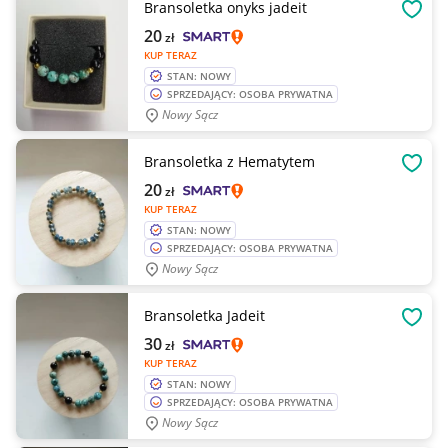
Bransoletka onyks jadeit
OBSE
20
zł
KUP TERAZ
STAN: NOWY
SPRZEDAJĄCY: OSOBA PRYWATNA
Nowy Sącz
Bransoletka z Hematytem
OBSE
20
zł
KUP TERAZ
STAN: NOWY
SPRZEDAJĄCY: OSOBA PRYWATNA
Nowy Sącz
Bransoletka Jadeit
OBSE
30
zł
KUP TERAZ
STAN: NOWY
SPRZEDAJĄCY: OSOBA PRYWATNA
Nowy Sącz