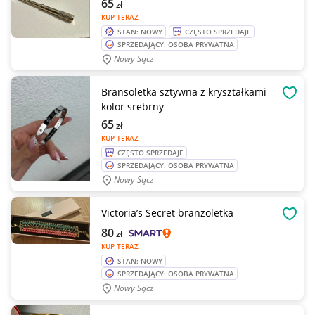
65
zł
KUP TERAZ
STAN: NOWY
CZĘSTO SPRZEDAJE
SPRZEDAJĄCY: OSOBA PRYWATNA
Nowy Sącz
Bransoletka sztywna z kryształkami
OBSE
kolor srebrny
65
zł
KUP TERAZ
CZĘSTO SPRZEDAJE
SPRZEDAJĄCY: OSOBA PRYWATNA
Nowy Sącz
Victoria’s Secret branzoletka
OBSE
80
zł
KUP TERAZ
STAN: NOWY
SPRZEDAJĄCY: OSOBA PRYWATNA
Nowy Sącz