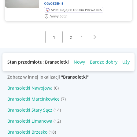
OGŁOSZENIE
SPRZEDAJĄCY: OSOBA PRYWATNA
Nowy Sącz
Wybierz stronę:
Następna strona
z
1
Stan przedmiotu: Bransoletki
Nowy
Bardzo dobry
Używa
Zobacz w innej lokalizacji
"Bransoletki"
Bransoletki Nawojowa
(6)
Bransoletki Marcinkowice
(7)
Bransoletki Stary Sącz
(14)
Bransoletki Limanowa
(12)
Bransoletki Brzesko
(18)