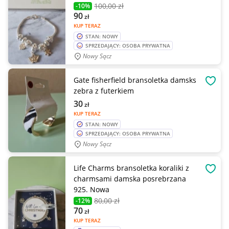
100
,00 zł
-10%
90
zł
KUP TERAZ
STAN: NOWY
SPRZEDAJĄCY: OSOBA PRYWATNA
Nowy Sącz
Gate fisherfield bransoletka damsks
OBSE
zebra z futerkiem
30
zł
KUP TERAZ
STAN: NOWY
SPRZEDAJĄCY: OSOBA PRYWATNA
Nowy Sącz
Life Charms bransoletka koraliki z
OBSE
charmsami damska posrebrzana
925. Nowa
80
,00 zł
-12%
70
zł
KUP TERAZ