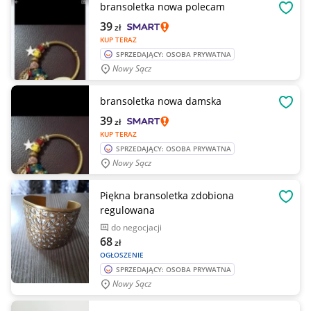
bransoletka nowa polecam
OBSE
39
zł
KUP TERAZ
SPRZEDAJĄCY: OSOBA PRYWATNA
Nowy Sącz
bransoletka nowa damska
OBSE
39
zł
KUP TERAZ
SPRZEDAJĄCY: OSOBA PRYWATNA
Nowy Sącz
Piękna bransoletka zdobiona
OBSE
regulowana
do negocjacji
68
zł
OGŁOSZENIE
SPRZEDAJĄCY: OSOBA PRYWATNA
Nowy Sącz