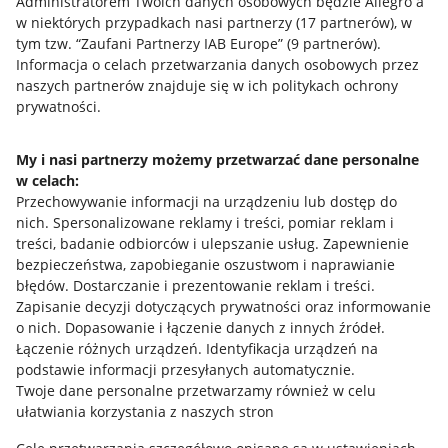
Administratorem Twoich danych osobowych będzie Allegro a
w niektórych przypadkach nasi partnerzy (
17
partnerów
), w
tym tzw. “Zaufani Partnerzy IAB Europe” (
9
partnerów
).
Przydatne informacje
Informacja o celach przetwarzania danych osobowych przez
naszych partnerów znajduje się w ich politykach ochrony
prywatności.
Jak to działa
Napisz do nas
My i nasi partnerzy możemy przetwarzać dane personalne
w celach:
Allegro Gadane dla sprzedających
Przechowywanie informacji na urządzeniu lub dostęp do
Allegro Gadane dla kupujących
nich
.
Spersonalizowane reklamy i treści, pomiar reklam i
treści, badanie odbiorców i ulepszanie usług
.
Zapewnienie
Mapa miejscowości
bezpieczeństwa, zapobieganie oszustwom i naprawianie
błędów
.
Dostarczanie i prezentowanie reklam i treści
.
Informacje prawne
Zapisanie decyzji dotyczących prywatności oraz informowanie
o nich
.
Dopasowanie i łączenie danych z innych źródeł
.
Regulamin
Łączenie różnych urządzeń
.
Identyfikacja urządzeń na
podstawie informacji przesyłanych automatycznie
.
Polityka plików "cookies"
Twoje dane personalne przetwarzamy również w celu
ułatwiania korzystania z naszych stron
Ustawienia plików "cookies"