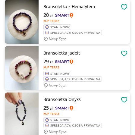
Bransoletka z Hematytem
OBSE
20
zł
KUP TERAZ
STAN: NOWY
SPRZEDAJĄCY: OSOBA PRYWATNA
Nowy Sącz
Bransoletka Jadeit
OBSE
29
zł
KUP TERAZ
STAN: NOWY
SPRZEDAJĄCY: OSOBA PRYWATNA
Nowy Sącz
Bransoletka Onyks
OBSE
25
zł
KUP TERAZ
STAN: NOWY
SPRZEDAJĄCY: OSOBA PRYWATNA
Nowy Sącz