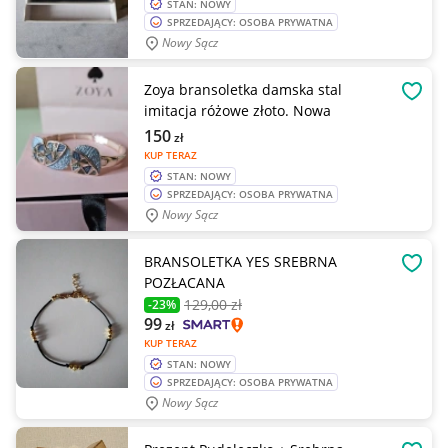
STAN: NOWY
SPRZEDAJĄCY: OSOBA PRYWATNA
Nowy Sącz
Zoya bransoletka damska stal
OBSE
imitacja różowe złoto. Nowa
150
zł
KUP TERAZ
STAN: NOWY
SPRZEDAJĄCY: OSOBA PRYWATNA
Nowy Sącz
BRANSOLETKA YES SREBRNA
OBSE
POZŁACANA
129
,00 zł
-23%
99
zł
KUP TERAZ
STAN: NOWY
SPRZEDAJĄCY: OSOBA PRYWATNA
Nowy Sącz