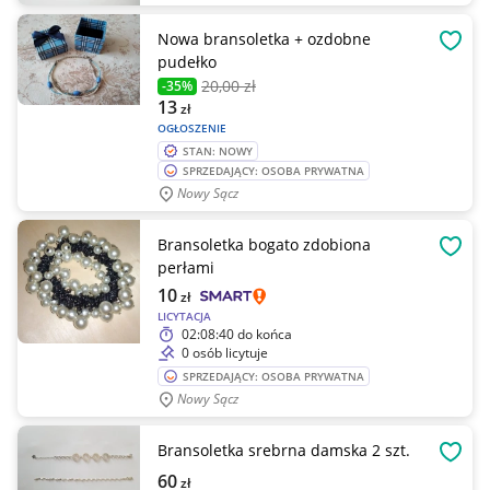
Nowa bransoletka + ozdobne
OBSE
pudełko
20
,00 zł
-35%
13
zł
OGŁOSZENIE
STAN: NOWY
SPRZEDAJĄCY: OSOBA PRYWATNA
Nowy Sącz
Bransoletka bogato zdobiona
OBSE
perłami
10
zł
LICYTACJA
02:08:40
do końca
0 osób licytuje
SPRZEDAJĄCY: OSOBA PRYWATNA
Nowy Sącz
Bransoletka srebrna damska 2 szt.
OBSE
60
zł