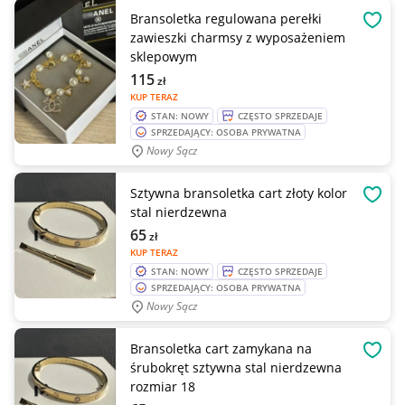
Bransoletka regulowana perełki
OBSE
zawieszki charmsy z wyposażeniem
sklepowym
115
zł
KUP TERAZ
STAN: NOWY
CZĘSTO SPRZEDAJE
SPRZEDAJĄCY: OSOBA PRYWATNA
Nowy Sącz
Sztywna bransoletka cart złoty kolor
OBSE
stal nierdzewna
65
zł
KUP TERAZ
STAN: NOWY
CZĘSTO SPRZEDAJE
SPRZEDAJĄCY: OSOBA PRYWATNA
Nowy Sącz
Bransoletka cart zamykana na
OBSE
śrubokręt sztywna stal nierdzewna
rozmiar 18