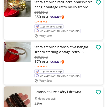
Stara srebrna radziecka bransoletka
OBSE
bangla vintage retro niello srebro
380
,00 zł
359
,99
zł
KUP TERAZ
CZĘSTO SPRZEDAJE
SPRZEDAJĄCY: OSOBA PRYWATNA
Nowy Sącz
Stara srebrna bransoletka bangla
OBSE
srebro sterling vintage retro PRL
189
,99 zł
179
,99
zł
KUP TERAZ
CZĘSTO SPRZEDAJE
SPRZEDAJĄCY: OSOBA PRYWATNA
Nowy Sącz
Bransoletki ze skóry i drewna
OBSE
do negocjacji
29
zł