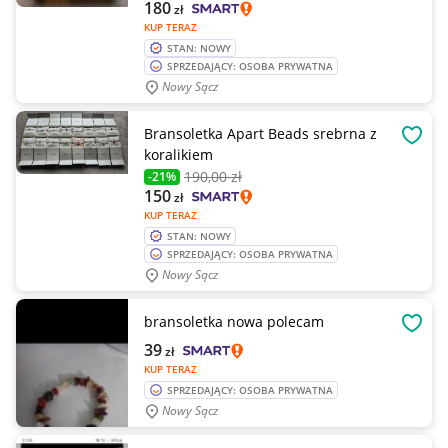
180
zł
KUP TERAZ
STAN: NOWY
SPRZEDAJĄCY: OSOBA PRYWATNA
Nowy Sącz
Bransoletka Apart Beads srebrna z
OBSE
koralikiem
190
,00 zł
-21%
150
zł
KUP TERAZ
STAN: NOWY
SPRZEDAJĄCY: OSOBA PRYWATNA
Nowy Sącz
bransoletka nowa polecam
OBSE
39
zł
KUP TERAZ
SPRZEDAJĄCY: OSOBA PRYWATNA
Nowy Sącz