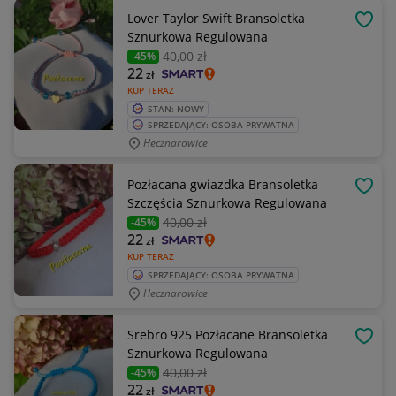
Lover Taylor Swift Bransoletka
OBSE
Sznurkowa Regulowana
40
,00 zł
-45%
22
zł
KUP TERAZ
STAN: NOWY
SPRZEDAJĄCY: OSOBA PRYWATNA
Hecznarowice
Pozłacana gwiazdka Bransoletka
OBSE
Szczęścia Sznurkowa Regulowana
40
,00 zł
-45%
22
zł
KUP TERAZ
SPRZEDAJĄCY: OSOBA PRYWATNA
Hecznarowice
Srebro 925 Pozłacane Bransoletka
OBSE
Sznurkowa Regulowana
40
,00 zł
-45%
22
zł