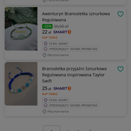
Awenturyn Bransoletka sznurkowa
OBSE
Regulowana
30
,00 zł
-26%
22
zł
KUP TERAZ
STAN: NOWY
SPRZEDAJĄCY: OSOBA PRYWATNA
Hecznarowice
Bransoletka przyjaźni Sznurkowa
OBSE
Regulowana Inspirowana Taylor
Swift
25
zł
KUP TERAZ
STAN: NOWY
SPRZEDAJĄCY: OSOBA PRYWATNA
Hecznarowice
Wybierz stronę:
Następna strona