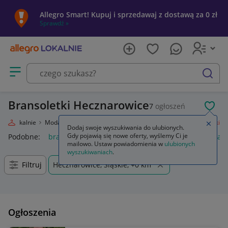
Allegro Smart! Kupuj i sprzedawaj z dostawą za 0 zł
Sprawdź »
Otwórz menu z kategoriami
szukaj
Bransoletki Hecznarowice
7
ogłoszeń
POL
egro Lokalnie
Moda
Biżuteria i Zegarki
Biżuteria damska
Bransoletki
Zamkn
Dodaj swoje wyszukiwania do ulubionych.
Gdy pojawią się nowe oferty, wyślemy Ci je
Podobne:
bransoletki
bransoletki złote 585
bransoletki kam
mailowo. Ustaw powiadomienia w
ulubionych
wyszukiwaniach
.
Filtruj
Hecznarowice, Śląskie, +0 km
Ogłoszenia