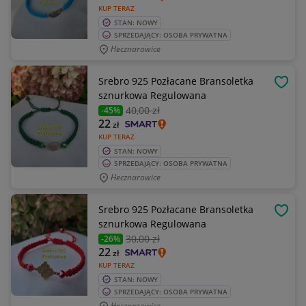
KUP TERAZ
STAN: NOWY
SPRZEDAJĄCY: OSOBA PRYWATNA
Hecznarowice
Srebro 925 Pozłacane Bransoletka
OBSE
sznurkowa Regulowana
40
,00 zł
-45%
22
zł
KUP TERAZ
STAN: NOWY
SPRZEDAJĄCY: OSOBA PRYWATNA
Hecznarowice
Srebro 925 Pozłacane Bransoletka
OBSE
sznurkowa Regulowana
30
,00 zł
-26%
22
zł
KUP TERAZ
STAN: NOWY
SPRZEDAJĄCY: OSOBA PRYWATNA
Hecznarowice