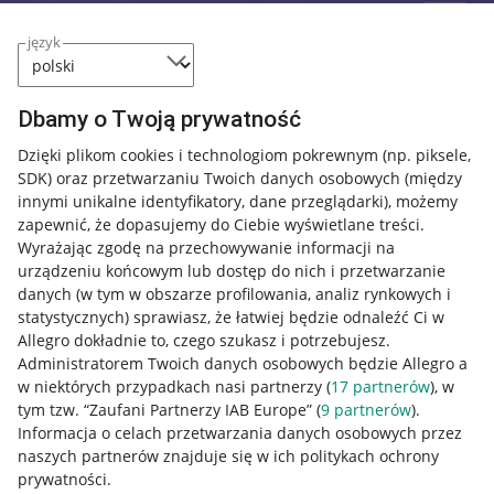
język
Dbamy o Twoją prywatność
Dzięki plikom cookies i technologiom pokrewnym
(np. piksele,
SDK)
oraz przetwarzaniu Twoich danych osobowych
(między
innymi unikalne identyfikatory, dane przeglądarki)
, możemy
zapewnić, że dopasujemy do Ciebie wyświetlane treści.
Wyrażając zgodę na przechowywanie informacji na
urządzeniu końcowym lub dostęp do nich i przetwarzanie
danych (w tym w obszarze profilowania, analiz rynkowych i
statystycznych) sprawiasz, że łatwiej będzie odnaleźć Ci w
Allegro dokładnie to, czego szukasz i potrzebujesz.
Administratorem Twoich danych osobowych będzie Allegro a
w niektórych przypadkach nasi partnerzy (
17
partnerów
), w
tym tzw. “Zaufani Partnerzy IAB Europe” (
9
partnerów
).
Przydatne informacje
Informacja o celach przetwarzania danych osobowych przez
naszych partnerów znajduje się w ich politykach ochrony
prywatności.
Jak to działa