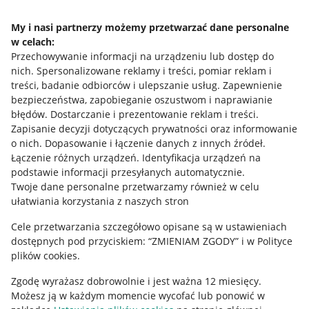
Napisz do nas
My i nasi partnerzy możemy przetwarzać dane personalne
w celach:
Allegro Gadane dla sprzedających
Przechowywanie informacji na urządzeniu lub dostęp do
Allegro Gadane dla kupujących
nich
.
Spersonalizowane reklamy i treści, pomiar reklam i
treści, badanie odbiorców i ulepszanie usług
.
Zapewnienie
Mapa miejscowości
bezpieczeństwa, zapobieganie oszustwom i naprawianie
błędów
.
Dostarczanie i prezentowanie reklam i treści
.
Informacje prawne
Zapisanie decyzji dotyczących prywatności oraz informowanie
o nich
.
Dopasowanie i łączenie danych z innych źródeł
.
Regulamin
Łączenie różnych urządzeń
.
Identyfikacja urządzeń na
podstawie informacji przesyłanych automatycznie
.
Polityka plików "cookies"
Twoje dane personalne przetwarzamy również w celu
ułatwiania korzystania z naszych stron
Ustawienia plików "cookies"
Cele przetwarzania szczegółowo opisane są w ustawieniach
Udostępnianie lokalizacji
dostępnych pod przyciskiem: “ZMIENIAM ZGODY” i w Polityce
Informacje dla Aktu o Usługach Cyfrowych
plików cookies.
Zgodę wyrażasz dobrowolnie i jest ważna 12 miesięcy.
Pobierz aplikację
Możesz ją w każdym momencie wycofać lub ponowić w