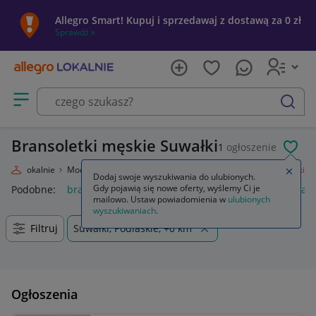
Allegro Smart! Kupuj i sprzedawaj z dostawą za 0 zł
Sprawdź »
Otwórz menu z kategoriami
szukaj
Bransoletki męskie Suwałki
1
ogłoszenie
POL
llegro Lokalnie
Moda
Biżuteria i Zegarki
Biżuteria męska
Bransoletki
Zamkn
Dodaj swoje wyszukiwania do ulubionych.
Gdy pojawią się nowe oferty, wyślemy Ci je
Podobne:
bransoletki
bransoletki złote 585
bransoletki kam
mailowo. Ustaw powiadomienia w
ulubionych
wyszukiwaniach
.
Filtruj
Suwałki, Podlaskie, +0 km
Ogłoszenia