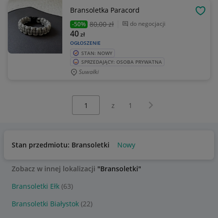
Bransoletka Paracord
OBSE
80
,00 zł
do negocjacji
-50%
40
zł
OGŁOSZENIE
STAN: NOWY
SPRZEDAJĄCY: OSOBA PRYWATNA
Suwałki
Wybierz stronę:
Następna strona
z
1
Stan przedmiotu: Bransoletki
Nowy
Zobacz w innej lokalizacji
"Bransoletki"
Bransoletki Ełk
(63)
Bransoletki Białystok
(22)