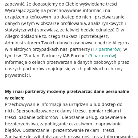
zapewnić, że dopasujemy do Ciebie wyświetlane treści.
Wyrażając zgodę na przechowywanie informacji na
urządzeniu końcowym lub dostęp do nich i przetwarzanie
danych (w tym w obszarze profilowania, analiz rynkowych i
statystycznych) sprawiasz, że łatwiej będzie odnaleźć Ci w
Allegro dokładnie to, czego szukasz i potrzebujesz.
Nawigacja
Administratorem Twoich danych osobowych będzie Allegro a
Przydatne informacje
w niektórych przypadkach nasi partnerzy (
17
partnerów
), w
tym tzw. “Zaufani Partnerzy IAB Europe” (
9
partnerów
).
Informacja o celach przetwarzania danych osobowych przez
Jak to działa
naszych partnerów znajduje się w ich politykach ochrony
Napisz do nas
prywatności.
Allegro Gadane dla sprzedających
My i nasi partnerzy możemy przetwarzać dane personalne
Allegro Gadane dla kupujących
w celach:
Przechowywanie informacji na urządzeniu lub dostęp do
Mapa miejscowości
nich
.
Spersonalizowane reklamy i treści, pomiar reklam i
treści, badanie odbiorców i ulepszanie usług
.
Zapewnienie
Informacje prawne
bezpieczeństwa, zapobieganie oszustwom i naprawianie
błędów
.
Dostarczanie i prezentowanie reklam i treści
.
Regulamin
Zapisanie decyzji dotyczących prywatności oraz informowanie