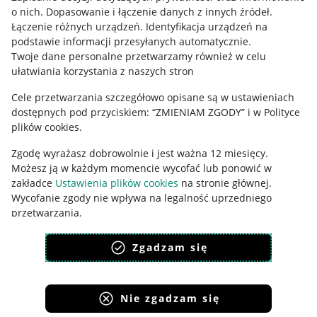
o nich
.
Dopasowanie i łączenie danych z innych źródeł
.
Polityka plików "cookies"
Łączenie różnych urządzeń
.
Identyfikacja urządzeń na
podstawie informacji przesyłanych automatycznie
.
Ustawienia plików "cookies"
Twoje dane personalne przetwarzamy również w celu
Udostępnianie lokalizacji
ułatwiania korzystania z naszych stron
Informacje dla Aktu o Usługach Cyfrowych
Cele przetwarzania szczegółowo opisane są w ustawieniach
dostępnych pod przyciskiem: “ZMIENIAM ZGODY” i w Polityce
Pobierz aplikację
plików cookies.
Zgodę wyrażasz dobrowolnie i jest ważna 12 miesięcy.
Możesz ją w każdym momencie wycofać lub ponowić w
zakładce
Ustawienia plików cookies
na stronie głównej.
Wycofanie zgody nie wpływa na legalność uprzedniego
przetwarzania.
polityka plików cookies
polityka ochrony prywatności
Zgadzam się
Nie zgadzam się
Korzystanie z serwisu oznacza akceptację
regulaminu
.