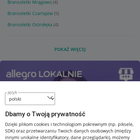
Bransoletki Mrągowo
(4)
Bransoletki Czartajew
(5)
Bransoletki Ostrołęka
(4)
POKAŻ WIĘCEJ
język
Dbamy o Twoją prywatność
Dzięki plikom cookies i technologiom pokrewnym
(np. piksele,
SDK)
oraz przetwarzaniu Twoich danych osobowych
(między
innymi unikalne identyfikatory, dane przeglądarki)
, możemy