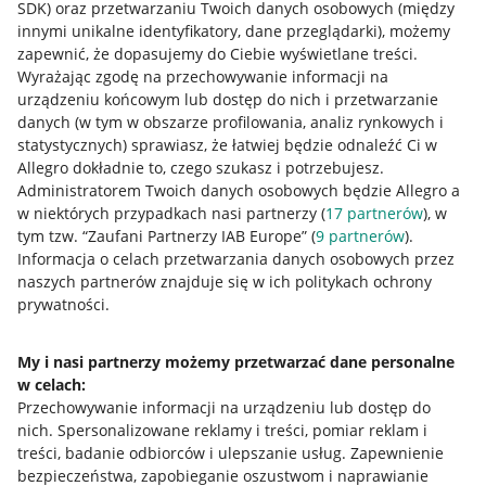
SDK)
oraz przetwarzaniu Twoich danych osobowych
(między
innymi unikalne identyfikatory, dane przeglądarki)
, możemy
zapewnić, że dopasujemy do Ciebie wyświetlane treści.
Wyrażając zgodę na przechowywanie informacji na
urządzeniu końcowym lub dostęp do nich i przetwarzanie
danych (w tym w obszarze profilowania, analiz rynkowych i
statystycznych) sprawiasz, że łatwiej będzie odnaleźć Ci w
Allegro dokładnie to, czego szukasz i potrzebujesz.
Administratorem Twoich danych osobowych będzie Allegro a
w niektórych przypadkach nasi partnerzy (
17
partnerów
), w
tym tzw. “Zaufani Partnerzy IAB Europe” (
9
partnerów
).
Przydatne informacje
Informacja o celach przetwarzania danych osobowych przez
naszych partnerów znajduje się w ich politykach ochrony
prywatności.
Jak to działa
Napisz do nas
My i nasi partnerzy możemy przetwarzać dane personalne
w celach:
Allegro Gadane dla sprzedających
Przechowywanie informacji na urządzeniu lub dostęp do
Allegro Gadane dla kupujących
nich
.
Spersonalizowane reklamy i treści, pomiar reklam i
treści, badanie odbiorców i ulepszanie usług
.
Zapewnienie
Mapa miejscowości
bezpieczeństwa, zapobieganie oszustwom i naprawianie