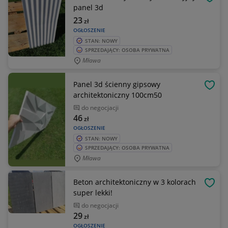
OBSE
panel 3d
23
zł
OGŁOSZENIE
STAN: NOWY
SPRZEDAJĄCY: OSOBA PRYWATNA
Mława
Panel 3d ścienny gipsowy
OBSE
architektoniczny 100cm50
do negocjacji
46
zł
OGŁOSZENIE
STAN: NOWY
SPRZEDAJĄCY: OSOBA PRYWATNA
Mława
Beton architektoniczny w 3 kolorach
OBSE
super lekki!
do negocjacji
29
zł
OGŁOSZENIE