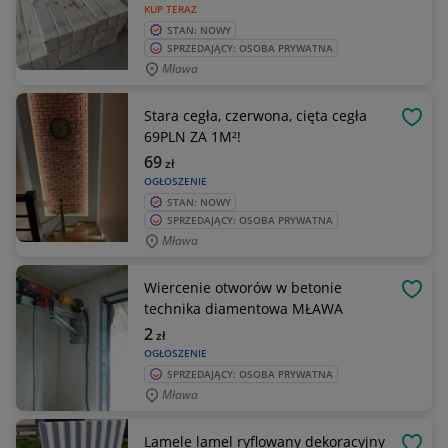
KUP TERAZ
STAN: NOWY
SPRZEDAJĄCY: OSOBA PRYWATNA
Mława
Stara cegła, czerwona, cięta cegła
OBSE
69PLN ZA 1M²!
69
zł
OGŁOSZENIE
STAN: NOWY
SPRZEDAJĄCY: OSOBA PRYWATNA
Mława
Wiercenie otworów w betonie
OBSE
technika diamentowa MŁAWA
2
zł
OGŁOSZENIE
SPRZEDAJĄCY: OSOBA PRYWATNA
Mława
Lamele lamel ryflowany dekoracyjny