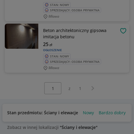
STAN: NOWY
SPRZEDAJĄCY: OSOBA PRYWATNA
Mława
Beton architektoniczny gipsowa
OBSE
imitacja betonu
25
zł
OGŁOSZENIE
STAN: NOWY
SPRZEDAJĄCY: OSOBA PRYWATNA
Mława
Wybierz stronę:
Następna strona
z
1
Stan przedmiotu: Ściany i elewacje
Nowy
Bardzo dobry
Zobacz w innej lokalizacji
"Ściany i elewacje"