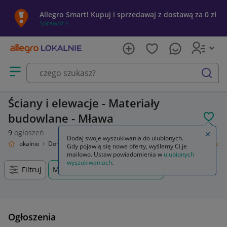
Allegro Smart! Kupuj i sprzedawaj z dostawą za 0 zł
Sprawdź »
Otwórz menu z kategoriami
szukaj
Ściany i elewacje - Materiały
budowlane - Mława
POL
9
ogłoszeń
Zamkn
Dodaj swoje wyszukiwania do ulubionych.
llegro Lokalnie
Dom i Ogród
Budownictwo i Akcesoria
Ściany i elewacje
Gdy pojawią się nowe oferty, wyślemy Ci je
mailowo. Ustaw powiadomienia w
ulubionych
wyszukiwaniach
.
Filtruj
Mława, Mazowieckie, +0 km
Ogłoszenia