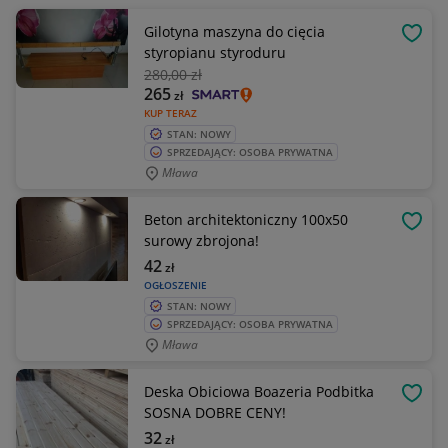
Gilotyna maszyna do cięcia
OBSE
styropianu styroduru
280
,00 zł
265
zł
KUP TERAZ
STAN: NOWY
SPRZEDAJĄCY: OSOBA PRYWATNA
Mława
Beton architektoniczny 100x50
OBSE
surowy zbrojona!
42
zł
OGŁOSZENIE
STAN: NOWY
SPRZEDAJĄCY: OSOBA PRYWATNA
Mława
Deska Obiciowa Boazeria Podbitka
OBSE
SOSNA DOBRE CENY!
32
zł