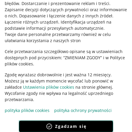
błędów
.
Dostarczanie i prezentowanie reklam i treści
.
Informacje prawne
Zapisanie decyzji dotyczących prywatności oraz informowanie
o nich
.
Dopasowanie i łączenie danych z innych źródeł
.
Regulamin
Łączenie różnych urządzeń
.
Identyfikacja urządzeń na
podstawie informacji przesyłanych automatycznie
.
Polityka plików "cookies"
Twoje dane personalne przetwarzamy również w celu
ułatwiania korzystania z naszych stron
Ustawienia plików "cookies"
Cele przetwarzania szczegółowo opisane są w ustawieniach
Udostępnianie lokalizacji
dostępnych pod przyciskiem: “ZMIENIAM ZGODY” i w Polityce
Informacje dla Aktu o Usługach Cyfrowych
plików cookies.
Zgodę wyrażasz dobrowolnie i jest ważna 12 miesięcy.
Pobierz aplikację
Możesz ją w każdym momencie wycofać lub ponowić w
zakładce
Ustawienia plików cookies
na stronie głównej.
Wycofanie zgody nie wpływa na legalność uprzedniego
przetwarzania.
polityka plików cookies
polityka ochrony prywatności
Zgadzam się