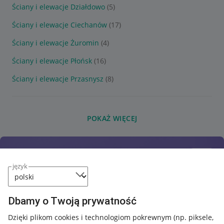
Ściany i elewacje Działdowo
(5)
Ściany i elewacje Ciechanów
(17)
Ściany i elewacje Żuromin
(4)
Ściany i elewacje Płońsk
(16)
Ściany i elewacje Przasnysz
(8)
POKAŻ WIĘCEJ
język
Dbamy o Twoją prywatność
Dzięki plikom cookies i technologiom pokrewnym
(np. piksele,