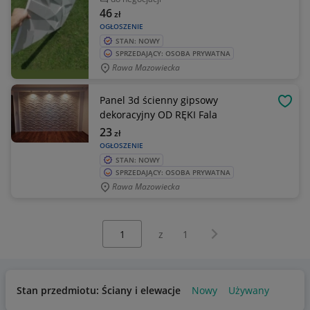
46
zł
OGŁOSZENIE
STAN: NOWY
SPRZEDAJĄCY: OSOBA PRYWATNA
Rawa Mazowiecka
Panel 3d ścienny gipsowy
OBSE
dekoracyjny OD RĘKI Fala
23
zł
OGŁOSZENIE
STAN: NOWY
SPRZEDAJĄCY: OSOBA PRYWATNA
Rawa Mazowiecka
Wybierz stronę:
Następna strona
z
1
Stan przedmiotu: Ściany i elewacje
Nowy
Używany