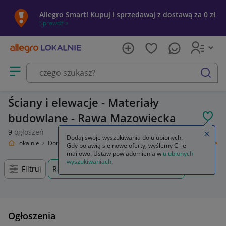
Allegro Smart! Kupuj i sprzedawaj z dostawą za 0 zł
Sprawdź »
Otwórz menu z kategoriami
szukaj
Ściany i elewacje - Materiały
budowlane - Rawa Mazowiecka
POL
9
ogłoszeń
Zamkn
Dodaj swoje wyszukiwania do ulubionych.
llegro Lokalnie
Dom i Ogród
Budownictwo i Akcesoria
Ściany i elewacje
Gdy pojawią się nowe oferty, wyślemy Ci je
mailowo. Ustaw powiadomienia w
ulubionych
wyszukiwaniach
.
Filtruj
Rawa Mazowiecka, Łódzkie, +0 km
Ogłoszenia