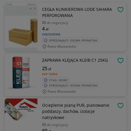
CEGŁA KLINKIEROWA LODE SAHARA
OBSE
PERFOROWANA
do negocjacji
4
zł
OGŁOSZENIE
SPRZEDAJĄCY: OSOBA PRYWATNA
Rawa Mazowiecka
ZAPRAWA KLEJĄCA KLEIB C1 25KG
OBSE
25
zł
KUP TERAZ
STAN: NOWY
SPRZEDAJĄCY: OSOBA PRYWATNA
Rawa Mazowiecka
Ocieplenie pianą PUR, pianowanie
OBSE
poddaszy, dachów, izolacje
natryskowe
do negocjacji
60