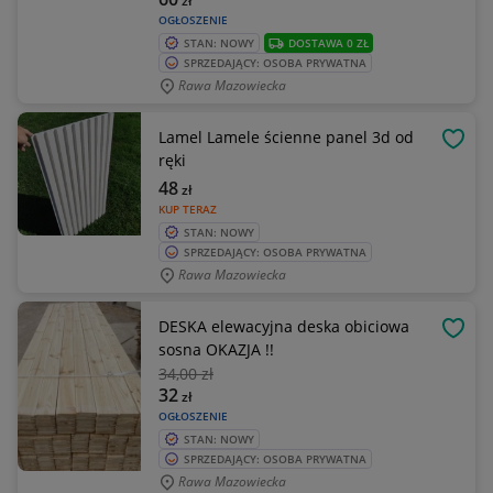
zł
OGŁOSZENIE
STAN: NOWY
DOSTAWA 0 ZŁ
SPRZEDAJĄCY: OSOBA PRYWATNA
Rawa Mazowiecka
Lamel Lamele ścienne panel 3d od
OBSE
ręki
48
zł
KUP TERAZ
STAN: NOWY
SPRZEDAJĄCY: OSOBA PRYWATNA
Rawa Mazowiecka
DESKA elewacyjna deska obiciowa
OBSE
sosna OKAZJA !!
34
,00 zł
32
zł
OGŁOSZENIE
STAN: NOWY
SPRZEDAJĄCY: OSOBA PRYWATNA
Rawa Mazowiecka