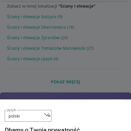
Zobacz w innej lokalizacji
"Ściany i elewacje"
Ściany i elewacje Soszyce
(9)
Ściany i elewacje Skierniewice
(18)
Ściany i elewacje Żyrardów
(20)
Ściany i elewacje Tomaszów Mazowiecki
(27)
Ściany i elewacje Ujazd
(4)
POKAŻ WIĘCEJ
język
Dbamy o Twoją prywatność