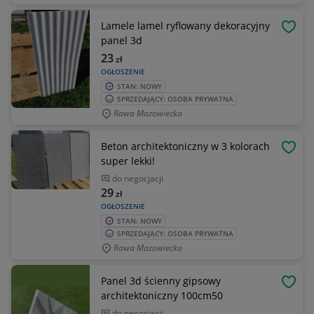
Lamele lamel ryflowany dekoracyjny
OBSE
panel 3d
23
zł
OGŁOSZENIE
STAN: NOWY
SPRZEDAJĄCY: OSOBA PRYWATNA
Rawa Mazowiecka
Beton architektoniczny w 3 kolorach
OBSE
super lekki!
do negocjacji
29
zł
OGŁOSZENIE
STAN: NOWY
SPRZEDAJĄCY: OSOBA PRYWATNA
Rawa Mazowiecka
Panel 3d ścienny gipsowy
OBSE
architektoniczny 100cm50
do negocjacji