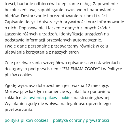
treści, badanie odbiorców i ulepszanie usług
.
Zapewnienie
Mapa miejscowości
bezpieczeństwa, zapobieganie oszustwom i naprawianie
błędów
.
Dostarczanie i prezentowanie reklam i treści
.
Informacje prawne
Zapisanie decyzji dotyczących prywatności oraz informowanie
o nich
.
Dopasowanie i łączenie danych z innych źródeł
.
Regulamin
Łączenie różnych urządzeń
.
Identyfikacja urządzeń na
podstawie informacji przesyłanych automatycznie
.
Polityka plików "cookies"
Twoje dane personalne przetwarzamy również w celu
ułatwiania korzystania z naszych stron
Ustawienia plików "cookies"
Cele przetwarzania szczegółowo opisane są w ustawieniach
Udostępnianie lokalizacji
dostępnych pod przyciskiem: “ZMIENIAM ZGODY” i w Polityce
Informacje dla Aktu o Usługach Cyfrowych
plików cookies.
Zgodę wyrażasz dobrowolnie i jest ważna 12 miesięcy.
Pobierz aplikację
Możesz ją w każdym momencie wycofać lub ponowić w
zakładce
Ustawienia plików cookies
na stronie głównej.
Wycofanie zgody nie wpływa na legalność uprzedniego
przetwarzania.
polityka plików cookies
polityka ochrony prywatności