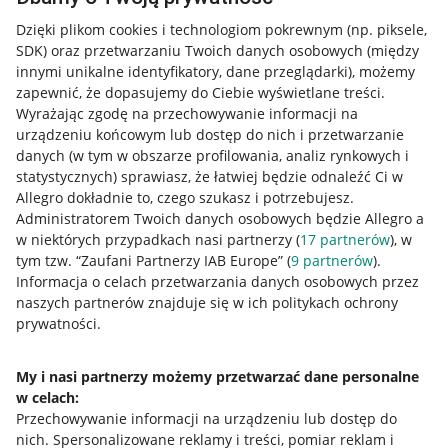
Dzięki plikom cookies i technologiom pokrewnym
(np. piksele,
SDK)
oraz przetwarzaniu Twoich danych osobowych
(między
innymi unikalne identyfikatory, dane przeglądarki)
, możemy
zapewnić, że dopasujemy do Ciebie wyświetlane treści.
Wyrażając zgodę na przechowywanie informacji na
urządzeniu końcowym lub dostęp do nich i przetwarzanie
danych (w tym w obszarze profilowania, analiz rynkowych i
statystycznych) sprawiasz, że łatwiej będzie odnaleźć Ci w
Allegro dokładnie to, czego szukasz i potrzebujesz.
Administratorem Twoich danych osobowych będzie Allegro a
w niektórych przypadkach nasi partnerzy (
17
partnerów
), w
tym tzw. “Zaufani Partnerzy IAB Europe” (
9
partnerów
).
Przydatne informacje
Informacja o celach przetwarzania danych osobowych przez
naszych partnerów znajduje się w ich politykach ochrony
prywatności.
Jak to działa
Napisz do nas
My i nasi partnerzy możemy przetwarzać dane personalne
w celach:
Allegro Gadane dla sprzedających
Przechowywanie informacji na urządzeniu lub dostęp do
Allegro Gadane dla kupujących
nich
.
Spersonalizowane reklamy i treści, pomiar reklam i