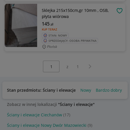
Sklejka 215x150cm,gr 10mm , OSB,
OBSE
płyta wiórowa
145
zł
KUP TERAZ
STAN: NOWY
SPRZEDAJĄCY: OSOBA PRYWATNA
Płońsk
Wybierz stronę:
Następna strona
z
1
Stan przedmiotu: Ściany i elewacje
Nowy
Bardzo dobry
Zobacz w innej lokalizacji
"Ściany i elewacje"
Ściany i elewacje Ciechanów
(17)
Ściany i elewacje Nowy Dwór Mazowiecki
(9)