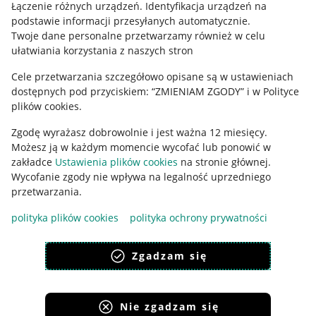
Regulamin
Łączenie różnych urządzeń
.
Identyfikacja urządzeń na
podstawie informacji przesyłanych automatycznie
.
Polityka plików "cookies"
Twoje dane personalne przetwarzamy również w celu
ułatwiania korzystania z naszych stron
Ustawienia plików "cookies"
Cele przetwarzania szczegółowo opisane są w ustawieniach
Udostępnianie lokalizacji
dostępnych pod przyciskiem: “ZMIENIAM ZGODY” i w Polityce
Informacje dla Aktu o Usługach Cyfrowych
plików cookies.
Zgodę wyrażasz dobrowolnie i jest ważna 12 miesięcy.
Pobierz aplikację
Możesz ją w każdym momencie wycofać lub ponowić w
zakładce
Ustawienia plików cookies
na stronie głównej.
Wycofanie zgody nie wpływa na legalność uprzedniego
przetwarzania.
polityka plików cookies
polityka ochrony prywatności
Zgadzam się
Nie zgadzam się
Korzystanie z serwisu oznacza akceptację
regulaminu
.