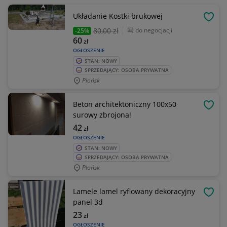
Układanie Kostki brukowej
OBSE
80
,00 zł
do negocjacji
-25%
60
zł
OGŁOSZENIE
STAN: NOWY
SPRZEDAJĄCY: OSOBA PRYWATNA
Płońsk
Beton architektoniczny 100x50
OBSE
surowy zbrojona!
42
zł
OGŁOSZENIE
STAN: NOWY
SPRZEDAJĄCY: OSOBA PRYWATNA
Płońsk
Lamele lamel ryflowany dekoracyjny
OBSE
panel 3d
23
zł
OGŁOSZENIE