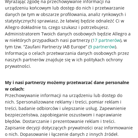
Wyrażając zgodę na przechowywanie informacji na
urządzeniu końcowym lub dostęp do nich i przetwarzanie
danych (w tym w obszarze profilowania, analiz rynkowych i
statystycznych) sprawiasz, że łatwiej będzie odnaleźć Ci w
Allegro dokładnie to, czego szukasz i potrzebujesz.
Administratorem Twoich danych osobowych będzie Allegro a
w niektórych przypadkach nasi partnerzy (
17
partnerów
), w
tym tzw. “Zaufani Partnerzy IAB Europe” (
9
partnerów
).
Przydatne informacje
Informacja o celach przetwarzania danych osobowych przez
naszych partnerów znajduje się w ich politykach ochrony
prywatności.
Jak to działa
Napisz do nas
My i nasi partnerzy możemy przetwarzać dane personalne
w celach:
Allegro Gadane dla sprzedających
Przechowywanie informacji na urządzeniu lub dostęp do
Allegro Gadane dla kupujących
nich
.
Spersonalizowane reklamy i treści, pomiar reklam i
treści, badanie odbiorców i ulepszanie usług
.
Zapewnienie
Mapa miejscowości
bezpieczeństwa, zapobieganie oszustwom i naprawianie
błędów
.
Dostarczanie i prezentowanie reklam i treści
.
Informacje prawne
Zapisanie decyzji dotyczących prywatności oraz informowanie
o nich
.
Dopasowanie i łączenie danych z innych źródeł
.