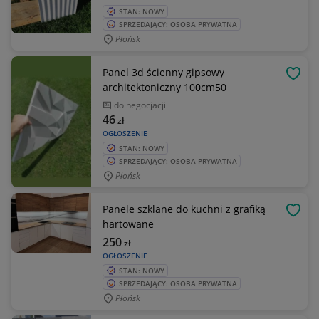
STAN: NOWY
SPRZEDAJĄCY: OSOBA PRYWATNA
Płońsk
Panel 3d ścienny gipsowy
OBSE
architektoniczny 100cm50
do negocjacji
46
zł
OGŁOSZENIE
STAN: NOWY
SPRZEDAJĄCY: OSOBA PRYWATNA
Płońsk
Panele szklane do kuchni z grafiką
OBSE
hartowane
250
zł
OGŁOSZENIE
STAN: NOWY
SPRZEDAJĄCY: OSOBA PRYWATNA
Płońsk