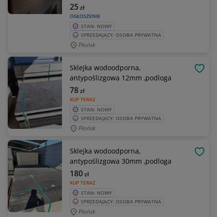
25
zł
OGŁOSZENIE
STAN: NOWY
SPRZEDAJĄCY: OSOBA PRYWATNA
Płońsk
Sklejka wodoodporna,
OBSE
antypoślizgowa 12mm ,podloga
78
zł
KUP TERAZ
STAN: NOWY
SPRZEDAJĄCY: OSOBA PRYWATNA
Płońsk
Sklejka wodoodporna,
OBSE
antypoślizgowa 30mm ,podloga
180
zł
KUP TERAZ
STAN: NOWY
SPRZEDAJĄCY: OSOBA PRYWATNA
Płońsk