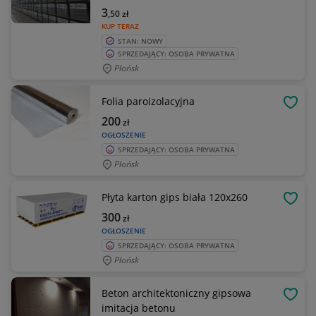
3
,50
zł
KUP TERAZ
STAN: NOWY
SPRZEDAJĄCY: OSOBA PRYWATNA
Płońsk
Folia paroizolacyjna
OBSE
200
zł
OGŁOSZENIE
SPRZEDAJĄCY: OSOBA PRYWATNA
Płońsk
Płyta karton gips biała 120x260
OBSE
300
zł
OGŁOSZENIE
SPRZEDAJĄCY: OSOBA PRYWATNA
Płońsk
Beton architektoniczny gipsowa
OBSE
imitacja betonu