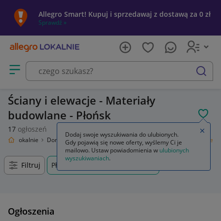
Allegro Smart! Kupuj i sprzedawaj z dostawą za 0 zł
Sprawdź »
Otwórz menu z kategoriami
szukaj
Ściany i elewacje - Materiały
budowlane - Płońsk
POL
17
ogłoszeń
Zamkn
Dodaj swoje wyszukiwania do ulubionych.
llegro Lokalnie
Dom i Ogród
Budownictwo i Akcesoria
Ściany i elewacje
Gdy pojawią się nowe oferty, wyślemy Ci je
mailowo. Ustaw powiadomienia w
ulubionych
wyszukiwaniach
.
Filtruj
Płońsk, Mazowieckie, +0 km
Ogłoszenia