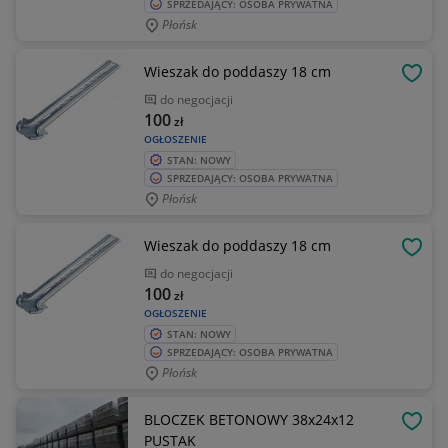
SPRZEDAJĄCY: OSOBA PRYWATNA
Płońsk
Wieszak do poddaszy 18 cm
OBSE
do negocjacji
100
zł
OGŁOSZENIE
STAN: NOWY
SPRZEDAJĄCY: OSOBA PRYWATNA
Płońsk
Wieszak do poddaszy 18 cm
OBSE
do negocjacji
100
zł
OGŁOSZENIE
STAN: NOWY
SPRZEDAJĄCY: OSOBA PRYWATNA
Płońsk
BLOCZEK BETONOWY 38x24x12
OBSE
PUSTAK