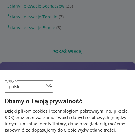
Ściany i elewacje Sochaczew
(25)
Ściany i elewacje Teresin
(7)
Ściany i elewacje Błonie
(5)
POKAŻ WIĘCEJ
język
Dbamy o Twoją prywatność
Dzięki plikom cookies i technologiom pokrewnym
(np. piksele,
SDK)
oraz przetwarzaniu Twoich danych osobowych
(między
innymi unikalne identyfikatory, dane przeglądarki)
, możemy
zapewnić, że dopasujemy do Ciebie wyświetlane treści.