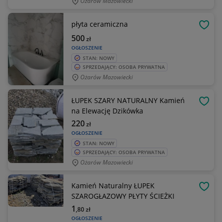
Ożarów Mazowiecki
płyta ceramiczna
OBSE
500
zł
OGŁOSZENIE
STAN: NOWY
SPRZEDAJĄCY: OSOBA PRYWATNA
Ożarów Mazowiecki
ŁUPEK SZARY NATURALNY Kamień
OBSE
na Elewację Dzikówka
220
zł
OGŁOSZENIE
STAN: NOWY
SPRZEDAJĄCY: OSOBA PRYWATNA
Ożarów Mazowiecki
Kamień Naturalny ŁUPEK
OBSE
SZAROGŁAZOWY PŁYTY ŚCIEŻKI
1
,80
zł
OGŁOSZENIE