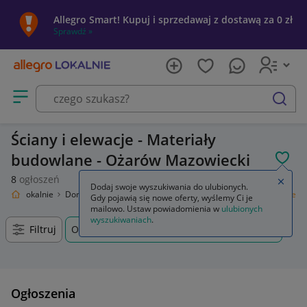
Allegro Smart! Kupuj i sprzedawaj z dostawą za 0 zł
Sprawdź »
Otwórz menu z kategoriami
szukaj
Ściany i elewacje - Materiały
budowlane - Ożarów Mazowiecki
POL
8
ogłoszeń
Zamkn
Dodaj swoje wyszukiwania do ulubionych.
llegro Lokalnie
Dom i Ogród
Budownictwo i Akcesoria
Ściany i elewacje
Gdy pojawią się nowe oferty, wyślemy Ci je
mailowo. Ustaw powiadomienia w
ulubionych
wyszukiwaniach
.
Filtruj
Ożarów Mazowiecki, Mazowieckie, +0 km
Ogłoszenia