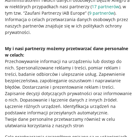
Administratorem Twoich danych osobowych będzie Allegro a
w niektórych przypadkach nasi partnerzy (
17
partnerów
), w
tym tzw. “Zaufani Partnerzy IAB Europe” (
9
partnerów
).
Przydatne informacje
Informacja o celach przetwarzania danych osobowych przez
naszych partnerów znajduje się w ich politykach ochrony
prywatności.
Jak to działa
Napisz do nas
My i nasi partnerzy możemy przetwarzać dane personalne
w celach:
Allegro Gadane dla sprzedających
Przechowywanie informacji na urządzeniu lub dostęp do
Allegro Gadane dla kupujących
nich
.
Spersonalizowane reklamy i treści, pomiar reklam i
treści, badanie odbiorców i ulepszanie usług
.
Zapewnienie
Mapa miejscowości
bezpieczeństwa, zapobieganie oszustwom i naprawianie
błędów
.
Dostarczanie i prezentowanie reklam i treści
.
Informacje prawne
Zapisanie decyzji dotyczących prywatności oraz informowanie
o nich
.
Dopasowanie i łączenie danych z innych źródeł
.
Regulamin
Łączenie różnych urządzeń
.
Identyfikacja urządzeń na
podstawie informacji przesyłanych automatycznie
.
Polityka plików "cookies"
Twoje dane personalne przetwarzamy również w celu
ułatwiania korzystania z naszych stron
Ustawienia plików "cookies"
Cele przetwarzania szczegółowo opisane są w ustawieniach