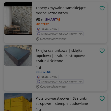
Tapety zmywalne samoklejące
OBSE
mocne różne wzory
90
zł
KUP TERAZ
STAN: NOWY
SPRZEDAJĄCY: OSOBA PRYWATNA
Ożarów Mazowiecki
Sklejka szalunkowa | sklejka
OBSE
topolowa | szalunki stropowe
szalunki ścienne
1
zł
OGŁOSZENIE
STAN: NOWY
SPRZEDAJĄCY: OSOBA PRYWATNA
Ożarów Mazowiecki
Płyta trójwarstwowa | Szalunki
OBSE
stropowe | stemple budowlane
1
zł