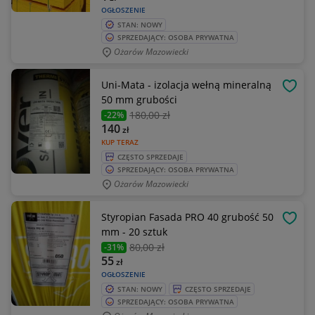
OGŁOSZENIE
STAN: NOWY
SPRZEDAJĄCY: OSOBA PRYWATNA
Ożarów Mazowiecki
Uni-Mata - izolacja wełną mineralną
OBSE
50 mm grubości
180
,00 zł
-22%
140
zł
KUP TERAZ
CZĘSTO SPRZEDAJE
SPRZEDAJĄCY: OSOBA PRYWATNA
Ożarów Mazowiecki
Styropian Fasada PRO 40 grubość 50
OBSE
mm - 20 sztuk
80
,00 zł
-31%
55
zł
OGŁOSZENIE
STAN: NOWY
CZĘSTO SPRZEDAJE
SPRZEDAJĄCY: OSOBA PRYWATNA