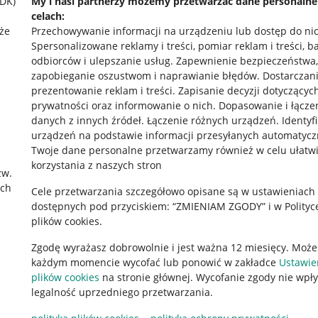
SDK)
My i nasi partnerzy możemy przetwarzać dane personaln
celach:
że
Przechowywanie informacji na urządzeniu lub dostęp do ni
Spersonalizowane reklamy i treści, pomiar reklam i treści, b
odbiorców i ulepszanie usług
.
Zapewnienie bezpieczeństwa,
zapobieganie oszustwom i naprawianie błędów
.
Dostarczani
prezentowanie reklam i treści
.
Zapisanie decyzji dotyczącyc
prywatności oraz informowanie o nich
.
Dopasowanie i łącze
danych z innych źródeł
.
Łączenie różnych urządzeń
.
Identyf
urządzeń na podstawie informacji przesyłanych automatycz
rawne
Pobierz aplikację
Twoje dane personalne przetwarzamy również w celu ułatw
korzystania z naszych stron
zw.
ach
Cele przetwarzania szczegółowo opisane są w ustawieniach
 "cookies"
dostępnych pod przyciskiem: “ZMIENIAM ZGODY” i w Polityc
plików cookies.
ów "cookies"
Zgodę wyrażasz dobrowolnie i jest ważna 12 miesięcy. Może
okalizacji
każdym momencie wycofać lub ponowić w zakładce
Ustawie
 Aktu o Usługach Cyfrowych
plików cookies
na stronie głównej. Wycofanie zgody nie wpł
legalność uprzedniego przetwarzania.