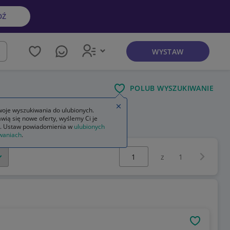
DŹ
WYSTAW
kaj
POLUB WYSZUKIWANIE
Zamknij wskazówkę
oje wyszukiwania do ulubionych.
wią się nowe oferty, wyślemy Ci je
. Ustaw powiadomienia w
ulubionych
waniach
.
Wybierz stronę:
Następna 
z
1
OBSERWU