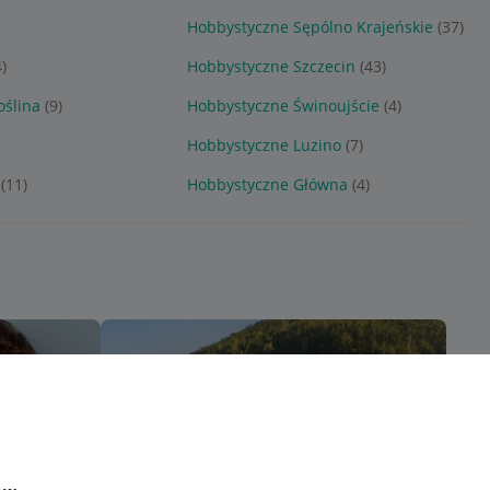
Hobbystyczne Sępólno Krajeńskie
(37)
4)
Hobbystyczne Szczecin
(43)
ślina
(9)
Hobbystyczne Świnoujście
(4)
Hobbystyczne Luzino
(7)
(11)
Hobbystyczne Główna
(4)