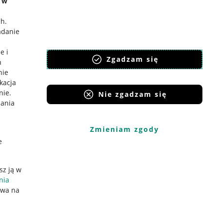
e w
ch
.
adanie
e i
Zgadzam się
h
nie
ikacja
nie
.
Nie zgadzam się
iania
Zmieniam zgody
e
sz ją w
nia
ywa na