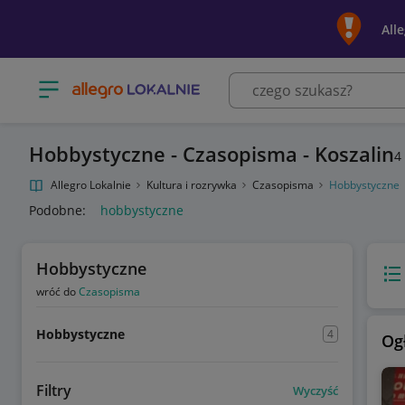
All
Otwórz menu z kategoriami
Hobbystyczne - Czasopisma - Koszalin
4
Allegro Lokalnie
Kultura i rozrywka
Czasopisma
Hobbystyczne
Podobne:
hobbystyczne
Hobbystyczne
Wido
wróć do
Czasopisma
Hobbystyczne
4
Og
Filtry
Wyczyść