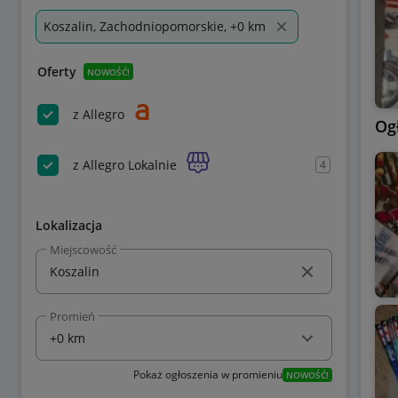
Koszalin, Zachodniopomorskie, +0 km
Oferty
NOWOŚĆ!
z Allegro
Og
z Allegro Lokalnie
4
Lokalizacja
Miejscowość
Promień
Pokaż ogłoszenia w promieniu
NOWOŚĆ!