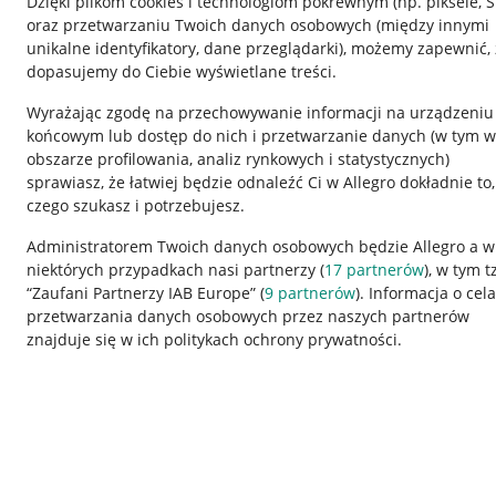
Dzięki plikom cookies i technologiom pokrewnym
(np. piksele, 
oraz przetwarzaniu Twoich danych osobowych
(między innymi
unikalne identyfikatory, dane przeglądarki)
, możemy zapewnić, 
dopasujemy do Ciebie wyświetlane treści.
Wyrażając zgodę na przechowywanie informacji na urządzeniu
końcowym lub dostęp do nich i przetwarzanie danych (w tym w
obszarze profilowania, analiz rynkowych i statystycznych)
sprawiasz, że łatwiej będzie odnaleźć Ci w Allegro dokładnie to,
czego szukasz i potrzebujesz.
Przydatne informacje
Informacje p
Administratorem Twoich danych osobowych będzie Allegro a w
niektórych przypadkach nasi partnerzy (
17
partnerów
), w tym t
Jak to działa
Regulamin
“Zaufani Partnerzy IAB Europe” (
9
partnerów
). Informacja o cel
Napisz do nas
Polityka plików
przetwarzania danych osobowych przez naszych partnerów
znajduje się w ich politykach ochrony prywatności.
Allegro Gadane dla sprzedających
Ustawienia plik
Allegro Gadane dla kupujących
Udostępnianie l
Mapa miejscowości
Informacje dla