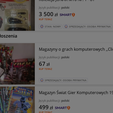
Język publikacji:
polski
3 500
zł
KUP TERAZ
STAN: NOWY
SPRZEDAJĄCY: OSOBA PRYWATNA
łoszenia
Magazyny o grach komputerowych ,,Clic
Język publikacji:
polski
67
zł
KUP TERAZ
SPRZEDAJĄCY: OSOBA PRYWATNA
Magazyn Świat Gier Komputerowych 1
Język publikacji:
polski
499
zł
KUP TERAZ