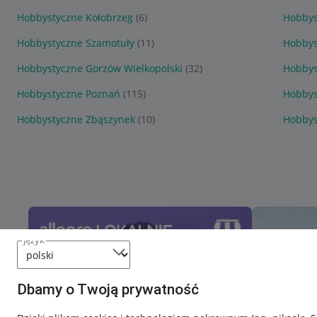
Hobbystyczne Kołobrzeg
(6)
Hobbys
Hobbystyczne Szamotuły
(11)
Hobbys
Hobbystyczne Gorzów Wielkopolski
(32)
Hobbys
Hobbystyczne Poznań
(115)
Hobbys
Hobbystyczne Zbąszynek
(10)
Hobbys
język
Dbamy o Twoją prywatność