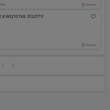
Koszalin
ATNA
1:8 WSZYSTKIE ZESZYTY!
OBSERWU
Koszalin
Następna strona
z
1
y