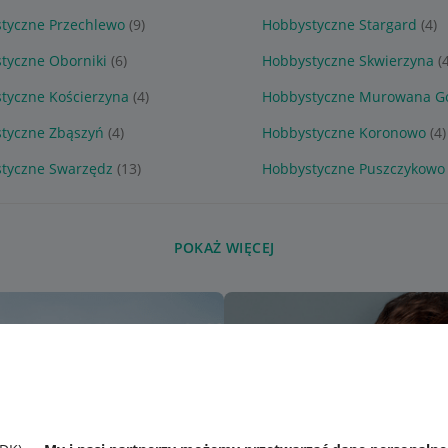
tyczne Przechlewo
(9)
Hobbystyczne Stargard
(4)
tyczne Oborniki
(6)
Hobbystyczne Skwierzyna
(
tyczne Kościerzyna
(4)
Hobbystyczne Murowana Go
tyczne Zbąszyń
(4)
Hobbystyczne Koronowo
(4)
tyczne Swarzędz
(13)
Hobbystyczne Puszczykowo
POKAŻ WIĘCEJ