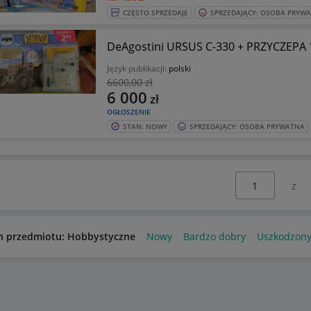
CZĘSTO SPRZEDAJE
SPRZEDAJĄCY: OSOBA PRYW
DeAgostini URSUS C-330 + PRZYCZEPA 
Język publikacji:
polski
6600
,00 zł
6 000
zł
OGŁOSZENIE
STAN: NOWY
SPRZEDAJĄCY: OSOBA PRYWATNA
Wybierz stronę:
n przedmiotu: Hobbystyczne
Nowy
Bardzo dobry
Uszkodzon