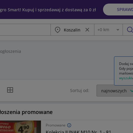
SPRAW
egro Smart! Kupuj i sprzedawaj z dostawą za 0 zł
Miasto
Wyczyść frazę
+
0
km
Odległość
szu
ogłoszenia
Dodaj sw
Gdy poja
mailowo
wyszuki
k listy
Widok siatki
Sortuj od:
łoszenia promowane
Promowane
Kolekcja JUNAK M10 Nr. 1 - 81