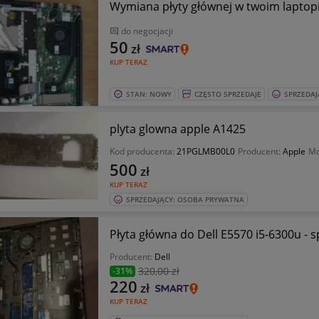
Wymiana płyty głównej w twoim lapt
do negocjacji
50
zł
KUP TERAZ
STAN: NOWY
CZĘSTO SPRZEDAJE
SPRZEDAJ
plyta glowna apple A1425
Kod producenta:
21PGLMB00L0
Producent:
Apple
Mo
500
zł
KUP TERAZ
SPRZEDAJĄCY: OSOBA PRYWATNA
Płyta główna do Dell E5570 i
Producent:
Dell
320
,00 zł
-31%
220
zł
KUP TERAZ