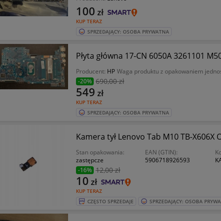
100
zł
KUP TERAZ
SPRZEDAJĄCY: OSOBA PRYWATNA
Płyta główna 17-CN 6050A 3261101 M5
Producent:
HP
Waga produktu z opakowaniem jedn
690
,00 zł
-20%
549
zł
KUP TERAZ
SPRZEDAJĄCY: OSOBA PRYWATNA
Kamera tył Lenovo Tab M10 TB-X606X O
Stan opakowania:
EAN (GTIN):
K
zastępcze
5906718926593
K
12
,00 zł
-16%
10
zł
KUP TERAZ
CZĘSTO SPRZEDAJE
SPRZEDAJĄCY: OSOBA PRYW