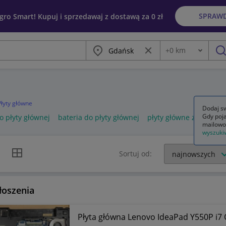
SPRAW
egro Smart! Kupuj i sprzedawaj z dostawą za 0 zł
Miasto
Wyczyść frazę
+
0
km
Odległość
szu
Płyty główne
Dodaj sw
Gdy poja
o płyty głównej
bateria do płyty głównej
płyty główne z proces
mailowo
wyszuki
k listy
Widok siatki
Sortuj od:
łoszenia
Płyta główna Lenovo IdeaPad Y550P i