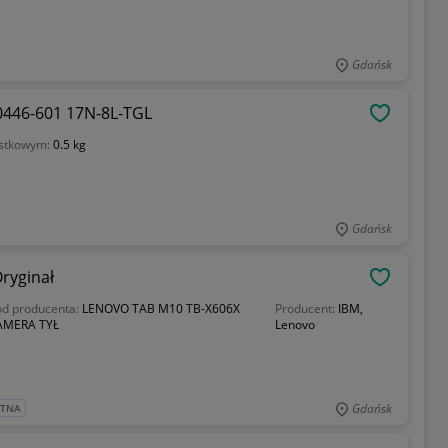
Gdańsk
0446-601 17N-8L-TGL
OBSERWU
ostkowym:
0.5 kg
Gdańsk
ryginał
OBSERWU
od producenta:
LENOVO TAB M10 TB-X606X
Producent:
IBM,
AMERA TYŁ
Lenovo
Gdańsk
ATNA