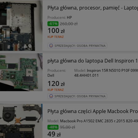
Płyta główna, procesor, pamięć - Lapt
Producent:
HP
260
,00 zł
-61%
100
zł
KUP TERAZ
SPRZEDAJĄCY: OSOBA PRYWATNA
płyta główna do laptopa Dell Inspiron 
Producent:
Model:
Inspiron 15R N5010 P10F 09
Dell
48.4HH01.011
120
zł
KUP TERAZ
SPRZEDAJĄCY: OSOBA PRYWATNA
Płyta główna części Apple Macbook Pr
Model:
Macbook Pro A1502 EMC 2835 r.2015 820-4
95
,00 zł
-48%
49
zł