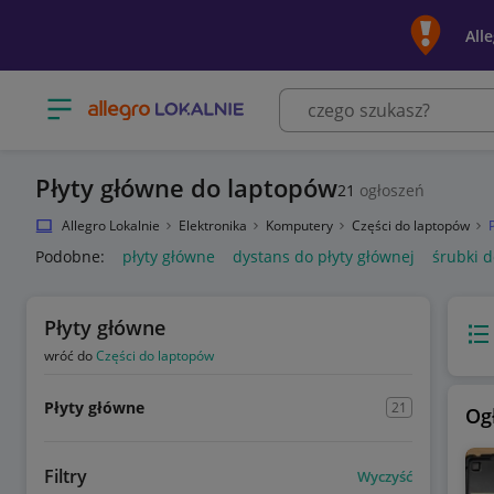
All
Otwórz menu z kategoriami
Płyty główne do laptopów
21
ogłoszeń
Allegro Lokalnie
Elektronika
Komputery
Części do laptopów
Podobne:
płyty główne
dystans do płyty głównej
śrubki d
Płyty główne
Wido
wróć do
Części do laptopów
Płyty główne
21
Og
Filtry
Wyczyść