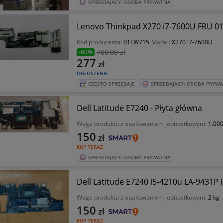
SPRZEDAJĄCY: OSOBA PRYWATNA
Lenovo Thinkpad X270 i7-7600U FRU 0
Kod producenta:
01LW715
Model:
X270 i7-7600U
700
,00 zł
-60%
277
zł
OGŁOSZENIE
CZĘSTO SPRZEDAJE
SPRZEDAJĄCY: OSOBA PRYW
Dell Latitude E7240 - Płyta główna
Waga produktu z opakowaniem jednostkowym:
1.000
150
zł
KUP TERAZ
SPRZEDAJĄCY: OSOBA PRYWATNA
Dell Latitude E7240 i5-4210u LA-9431P 
Waga produktu z opakowaniem jednostkowym:
2 kg
150
zł
KUP TERAZ