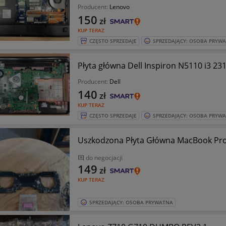
Producent:
Lenovo
150
zł
KUP TERAZ
CZĘSTO SPRZEDAJE
SPRZEDAJĄCY: OSOBA PRYW
Płyta główna Dell Inspiron N5110 i3 2
Producent:
Dell
140
zł
KUP TERAZ
CZĘSTO SPRZEDAJE
SPRZEDAJĄCY: OSOBA PRYW
Uszkodzona Płyta Główna MacBook Pro
do negocjacji
149
zł
KUP TERAZ
SPRZEDAJĄCY: OSOBA PRYWATNA