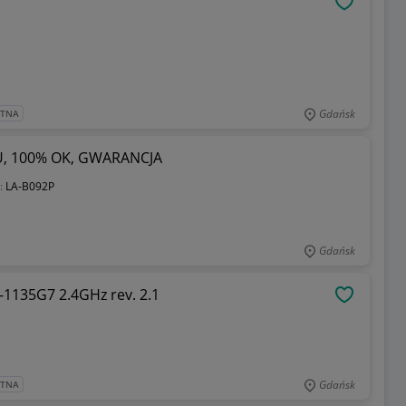
OBSERWU
Gdańsk
ATNA
5U, 100% OK, GWARANCJA
:
LA-B092P
Gdańsk
-1135G7 2.4GHz rev. 2.1
OBSERWU
Gdańsk
ATNA