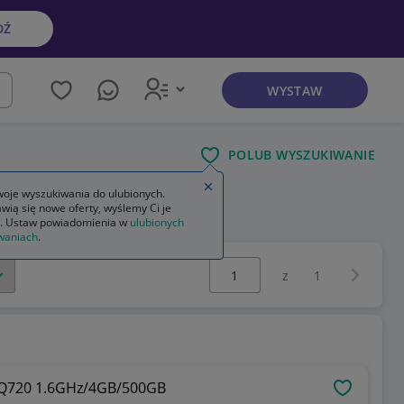
DŹ
WYSTAW
kaj
POLUB WYSZUKIWANIE
Zamknij wskazówkę
oje wyszukiwania do ulubionych.
wią się nowe oferty, wyślemy Ci je
orem
. Ustaw powiadomienia w
ulubionych
waniach
.
Wybierz stronę:
Następna 
z
1
7 Q720 1.6GHz/4GB/500GB
OBSERWU