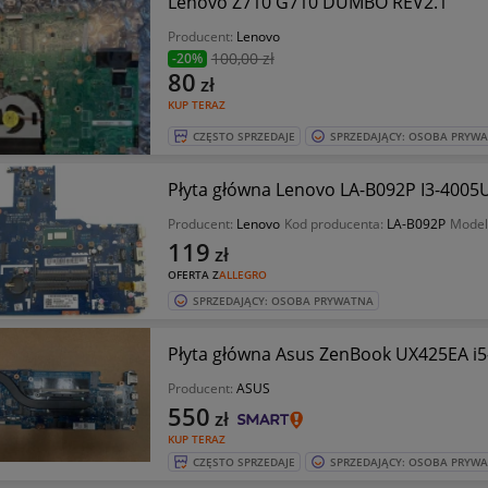
Lenovo Z710 G710 DUMBO REV2.1
Producent:
Lenovo
100
,00 zł
-20%
80
zł
KUP TERAZ
CZĘSTO SPRZEDAJE
SPRZEDAJĄCY: OSOBA PRYW
Płyta główna Lenovo LA-B092P I3-400
Producent:
Lenovo
Kod producenta:
LA-B092P
Model
119
zł
OFERTA Z
ALLEGRO
SPRZEDAJĄCY: OSOBA PRYWATNA
Płyta główna Asus ZenBook UX425EA i5
Producent:
ASUS
550
zł
KUP TERAZ
CZĘSTO SPRZEDAJE
SPRZEDAJĄCY: OSOBA PRYW