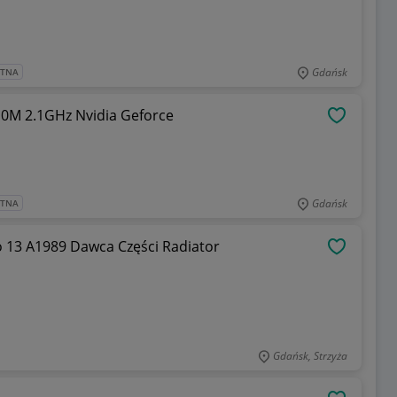
Gdańsk
ATNA
310M 2.1GHz Nvidia Geforce
OBSERWU
Gdańsk
ATNA
 13 A1989 Dawca Części Radiator
OBSERWU
Gdańsk, Strzyża