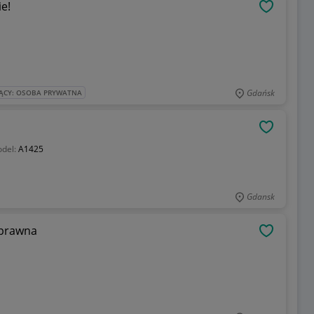
opie!
OBSERWU
Gdańsk
ĄCY: OSOBA PRYWATNA
OBSERWU
del:
A1425
Gdansk
5-6300u - sprawna
OBSERWU