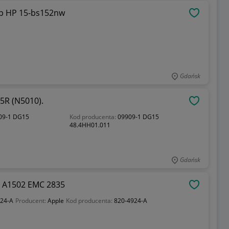
op HP 15-bs152nw
OBSERWU
Gdańsk
15R (N5010).
OBSERWU
909-1 DG15
Kod producenta:
09909-1 DG15
48.4HH01.011
Gdańsk
o A1502 EMC 2835
OBSERWU
924-A
Producent:
Apple
Kod producenta:
820-4924-A