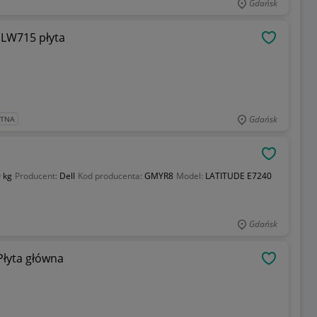
Gdańsk
1LW715 płyta
OBSERWU
Gdańsk
ATNA
OBSERWU
 kg
Producent:
Dell
Kod producenta:
GMYR8
Model:
LATITUDE E7240
Gdańsk
Płyta główna
OBSERWU