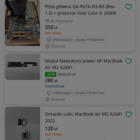
Płyta główna GA-P67A-D3-B3 (Rev.
OBSE
1.0) + procesor Intel Core i5 2500K
do negocjacji
350
zł
KUP TERAZ
SPRZEDAJĄCY: OSOBA PRYWATNA
Wołomin
Moduł klawiatury power HF MacBook
OBSE
Air M2 A2681
350
,00 zł
-20%
280
zł
OGŁOSZENIE
SPRZEDAJĄCY: OSOBA PRYWATNA
Wołomin
Gniazdo usbc MacBook Air M2 A2681
OBSE
2022
120
zł
KUP TERAZ