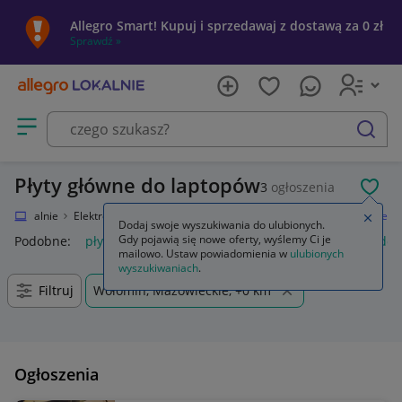
Allegro Smart! Kupuj i sprzedawaj z dostawą za 0 zł
Sprawdź »
Otwórz menu z kategoriami
szukaj
Płyty główne do laptopów
3
ogłoszenia
POL
gro Lokalnie
Elektronika
Komputery
Części do laptopów
Płyty główne
Zamkn
Dodaj swoje wyszukiwania do ulubionych.
Gdy pojawią się nowe oferty, wyślemy Ci je
Podobne:
płyty główne
dystans do płyty głównej
śrubki do 
mailowo. Ustaw powiadomienia w
ulubionych
wyszukiwaniach
.
Filtruj
Wołomin, Mazowieckie, +0 km
Ogłoszenia