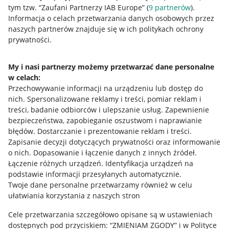
tym tzw. “Zaufani Partnerzy IAB Europe” (
9
partnerów
).
Przydatne informacje
Informacja o celach przetwarzania danych osobowych przez
naszych partnerów znajduje się w ich politykach ochrony
prywatności.
Jak to działa
Napisz do nas
My i nasi partnerzy możemy przetwarzać dane personalne
w celach:
Allegro Gadane dla sprzedających
Przechowywanie informacji na urządzeniu lub dostęp do
Allegro Gadane dla kupujących
nich
.
Spersonalizowane reklamy i treści, pomiar reklam i
treści, badanie odbiorców i ulepszanie usług
.
Zapewnienie
Mapa miejscowości
bezpieczeństwa, zapobieganie oszustwom i naprawianie
błędów
.
Dostarczanie i prezentowanie reklam i treści
.
Informacje prawne
Zapisanie decyzji dotyczących prywatności oraz informowanie
o nich
.
Dopasowanie i łączenie danych z innych źródeł
.
Regulamin
Łączenie różnych urządzeń
.
Identyfikacja urządzeń na
podstawie informacji przesyłanych automatycznie
.
Polityka plików "cookies"
Twoje dane personalne przetwarzamy również w celu
ułatwiania korzystania z naszych stron
Ustawienia plików "cookies"
Cele przetwarzania szczegółowo opisane są w ustawieniach
Udostępnianie lokalizacji
dostępnych pod przyciskiem: “ZMIENIAM ZGODY” i w Polityce