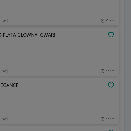
Konin
ATNA
510-PLYTA GLOWNA+GWAR!
OBSERWU
Konin
ATNA
 ELEGANCE
OBSERWU
Konin
ATNA