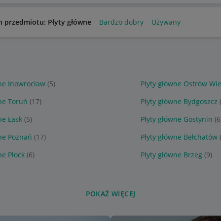
n przedmiotu: Płyty główne
Bardzo dobry
Używany
ne Inowrocław
(5)
Płyty główne Ostrów Wie
ne Toruń
(17)
Płyty główne Bydgoszcz
ne Łask
(5)
Płyty główne Gostynin
(6
wne Poznań
(17)
Płyty główne Bełchatów
ne Płock
(6)
Płyty główne Brzeg
(9)
POKAŻ WIĘCEJ