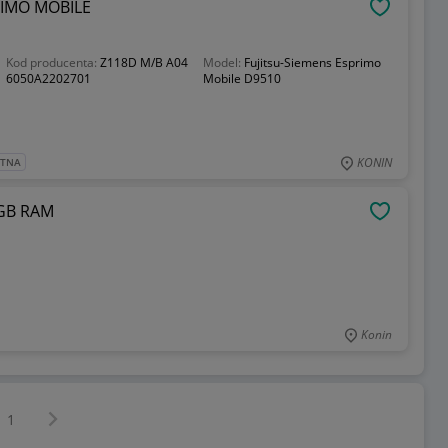
RIMO MOBILE
OBSERWU
Kod producenta:
Z118D M/B A04
Model:
Fujitsu-Siemens Esprimo
6050A2202701
Mobile D9510
KONIN
ATNA
8GB RAM
OBSERWU
Konin
Następna strona
z
1