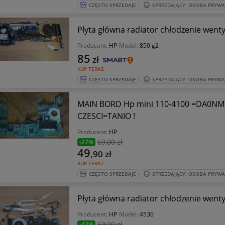
CZĘSTO SPRZEDAJE
SPRZEDAJĄCY: OSOBA PRYW
Płyta główna radiator chłodzenie wenty
Producent:
HP
Model:
850 g2
85
zł
KUP TERAZ
CZĘSTO SPRZEDAJE
SPRZEDAJĄCY: OSOBA PRYW
MAIN BORD Hp mini 110-4100 =DA0NM
CZESCI=TANIO !
Producent:
HP
69
,00 zł
-27%
49
,90
zł
KUP TERAZ
CZĘSTO SPRZEDAJE
SPRZEDAJĄCY: OSOBA PRYW
Płyta główna radiator chłodzenie went
Producent:
HP
Model:
4530
69
,00 zł
-43%