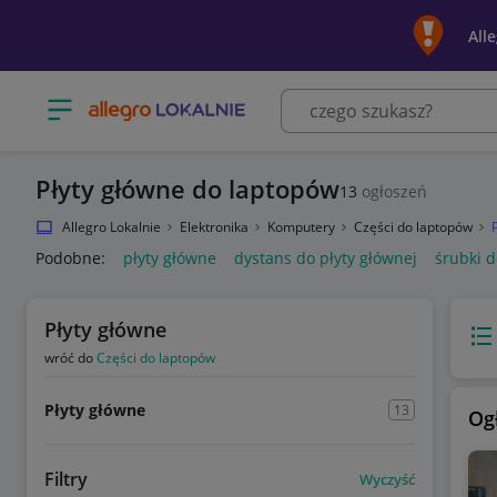
All
Otwórz menu z kategoriami
Płyty główne do laptopów
13
ogłoszeń
Allegro Lokalnie
Elektronika
Komputery
Części do laptopów
Podobne:
płyty główne
dystans do płyty głównej
śrubki d
Płyty główne
Wido
wróć do
Części do laptopów
Płyty główne
13
Og
Filtry
Wyczyść