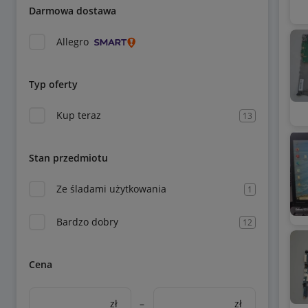
Darmowa dostawa
Allegro
Typ oferty
Kup teraz
13
Stan przedmiotu
Ze śladami użytkowania
1
Bardzo dobry
12
Cena
zł
–
zł