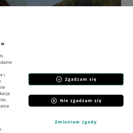
e w
ch
.
adanie
e i
Zgadzam się
h
nie
ikacja
nie
.
Nie zgadzam się
iania
Zmieniam zgody
e