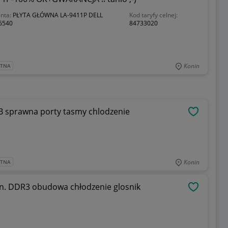
enta:
PŁYTA GŁÓWNA LA-9411P DELL
Kod taryfy celnej:
6540
84733020
Konin
ATNA
GB sprawna porty tasmy chlodzenie
OBSERWU
Konin
ATNA
gen. DDR3 obudowa chłodzenie glosnik
OBSERWU