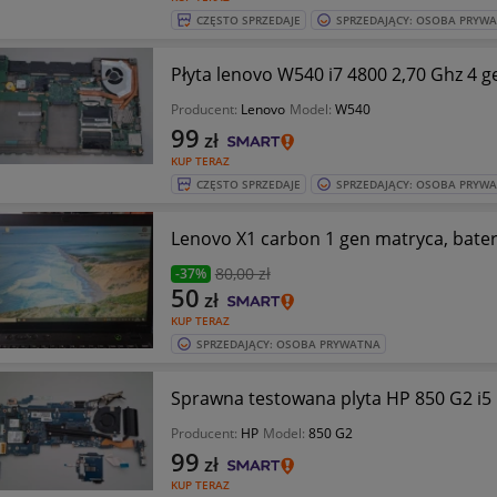
CZĘSTO SPRZEDAJE
SPRZEDAJĄCY: OSOBA PRYW
Płyta lenovo W540 i7 4800 2,70 Ghz 4 
Producent:
Lenovo
Model:
W540
99
zł
KUP TERAZ
CZĘSTO SPRZEDAJE
SPRZEDAJĄCY: OSOBA PRYW
Lenovo X1 carbon 1 gen matryca, bater
80
,00 zł
-37%
50
zł
KUP TERAZ
SPRZEDAJĄCY: OSOBA PRYWATNA
Sprawna testowana plyta HP 850 G2 i5 
Producent:
HP
Model:
850 G2
99
zł
KUP TERAZ