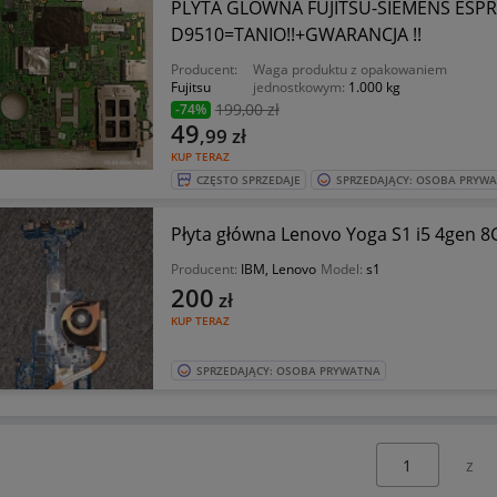
PLYTA GLOWNA FUJITSU-SIEMENS ESP
D9510=TANIO!!+GWARANCJA !!
Producent:
Waga produktu z opakowaniem
Fujitsu
jednostkowym:
1.000 kg
199
,00 zł
-74%
49
,99
zł
KUP TERAZ
CZĘSTO SPRZEDAJE
SPRZEDAJĄCY: OSOBA PRYW
Płyta główna Lenovo Yoga S1 i5 4gen 
Producent:
IBM, Lenovo
Model:
s1
200
zł
KUP TERAZ
SPRZEDAJĄCY: OSOBA PRYWATNA
Wybierz stronę: