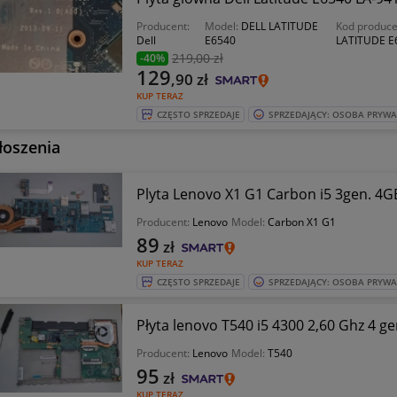
Producent:
Model:
DELL LATITUDE
Kod produc
Dell
E6540
LATITUDE E
219
,00 zł
-40%
129
,90
zł
KUP TERAZ
CZĘSTO SPRZEDAJE
SPRZEDAJĄCY: OSOBA PRYW
łoszenia
Plyta Lenovo X1 G1 Carbon i5 3gen. 4
Producent:
Lenovo
Model:
Carbon X1 G1
89
zł
KUP TERAZ
CZĘSTO SPRZEDAJE
SPRZEDAJĄCY: OSOBA PRYW
Płyta lenovo T540 i5 4300 2,60 Ghz 4 
Producent:
Lenovo
Model:
T540
95
zł
KUP TERAZ