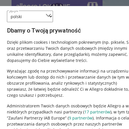
język
Dbamy o Twoją prywatność
Dzięki plikom cookies i technologiom pokrewnym
(np. piksele, 
oraz przetwarzaniu Twoich danych osobowych
(między innymi
unikalne identyfikatory, dane przeglądarki)
, możemy zapewnić, 
dopasujemy do Ciebie wyświetlane treści.
Wyrażając zgodę na przechowywanie informacji na urządzeniu
końcowym lub dostęp do nich i przetwarzanie danych (w tym w
obszarze profilowania, analiz rynkowych i statystycznych)
sprawiasz, że łatwiej będzie odnaleźć Ci w Allegro dokładnie to,
czego szukasz i potrzebujesz.
Przydatne informacje
Informacje p
Administratorem Twoich danych osobowych będzie Allegro a w
niektórych przypadkach nasi partnerzy (
17
partnerów
), w tym t
Jak to działa
Regulamin
“Zaufani Partnerzy IAB Europe” (
9
partnerów
). Informacja o cel
Napisz do nas
Polityka plików
przetwarzania danych osobowych przez naszych partnerów