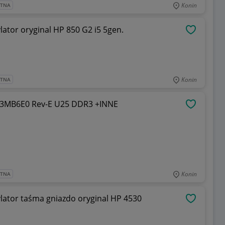
Konin
ATNA
lator oryginal HP 850 G2 i5 5gen.
OBSERWU
Konin
ATNA
3MB6E0 Rev-E U25 DDR3 +INNE
OBSERWU
Konin
ATNA
ylator taśma gniazdo oryginal HP 4530
OBSERWU