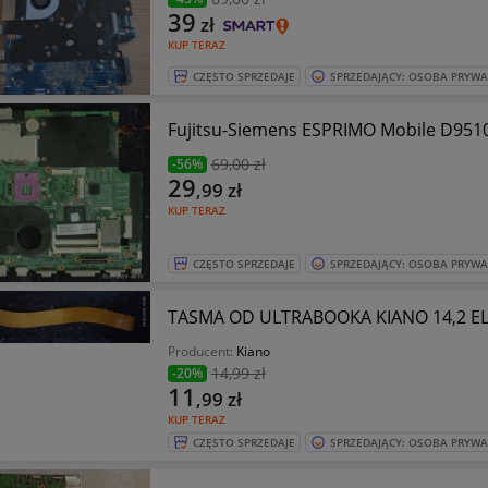
39
zł
KUP TERAZ
CZĘSTO SPRZEDAJE
SPRZEDAJĄCY: OSOBA PRYW
Fujitsu-Siemens ESPRIMO Mobile D9
69
,00 zł
-56%
29
,99
zł
KUP TERAZ
CZĘSTO SPRZEDAJE
SPRZEDAJĄCY: OSOBA PRYW
TASMA OD ULTRABOOKA KIANO 14,2
Producent:
Kiano
14
,99 zł
-20%
11
,99
zł
KUP TERAZ
CZĘSTO SPRZEDAJE
SPRZEDAJĄCY: OSOBA PRYW