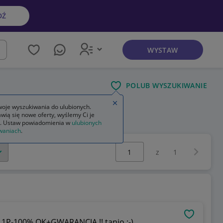
DŹ
WYSTAW
kaj
POLUB WYSZUKIWANIE
Zamknij wskazówkę
oje wyszukiwania do ulubionych.
wią się nowe oferty, wyślemy Ci je
orem
. Ustaw powiadomienia w
ulubionych
waniach
.
Wybierz stronę:
Następna 
z
1
OBSERWU
411P-100% OK+GWARANCJA !! tanio ;-)