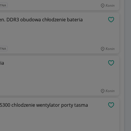
Konin
ATNA
gen. DDR3 obudowa chłodzenie bateria
OBSERWU
Konin
ATNA
ia
OBSERWU
Konin
5300 chlodzenie wentylator porty tasma
OBSERWU