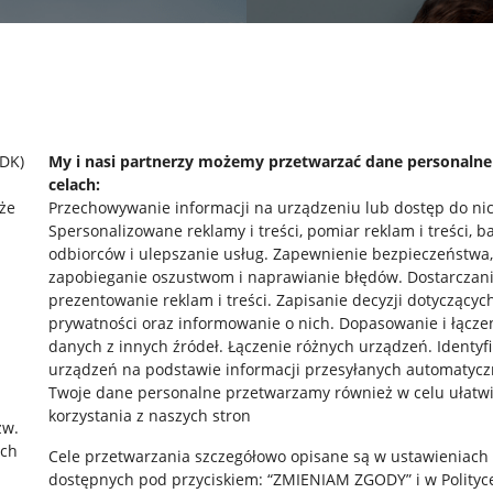
SDK)
My i nasi partnerzy możemy przetwarzać dane personaln
celach:
że
Przechowywanie informacji na urządzeniu lub dostęp do ni
Spersonalizowane reklamy i treści, pomiar reklam i treści, b
odbiorców i ulepszanie usług
.
Zapewnienie bezpieczeństwa,
zapobieganie oszustwom i naprawianie błędów
.
Dostarczani
prezentowanie reklam i treści
.
Zapisanie decyzji dotyczącyc
prywatności oraz informowanie o nich
.
Dopasowanie i łącze
danych z innych źródeł
.
Łączenie różnych urządzeń
.
Identyf
urządzeń na podstawie informacji przesyłanych automatycz
rawne
Pobierz aplikację
Twoje dane personalne przetwarzamy również w celu ułatw
korzystania z naszych stron
zw.
ach
Cele przetwarzania szczegółowo opisane są w ustawieniach
 "cookies"
dostępnych pod przyciskiem: “ZMIENIAM ZGODY” i w Polityc