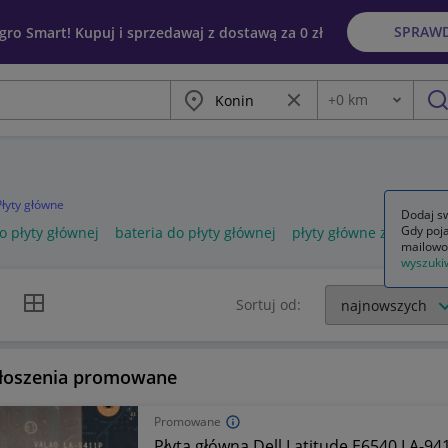
SPRAW
egro Smart! Kupuj i sprzedawaj z dostawą za 0 zł
Miasto
Wyczyść frazę
+
0
km
Odległość
szu
Płyty główne
Dodaj sw
Gdy poja
o płyty głównej
bateria do płyty głównej
płyty główne z proces
mailowo
wyszuki
k listy
Widok siatki
Sortuj od:
łoszenia promowane
Promowane
Płyta główna Dell Latitude E6540 LA-9