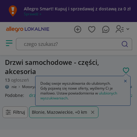
Allegro Smart! Kupuj i sprzedawaj z dostawą za 0 zł
Sprawdź »
Otwórz menu z kategoriami
szukaj
Drzwi samochodowe - części,
akcesoria
POL
13
ogłoszeń
Zamkn
Dodaj swoje wyszukiwania do ulubionych.
o Lokalnie
Motoryzacja
Części samochodowe
Części karoserii
Drzwi
Gdy pojawią się nowe oferty, wyślemy Ci je
mailowo. Ustaw powiadomienia w
ulubionych
Podobne:
drzwi
moskitiera na drzwi balkonowe
drzwi prz
wyszukiwaniach
.
Filtruj
Błonie, Mazowieckie, +0 km