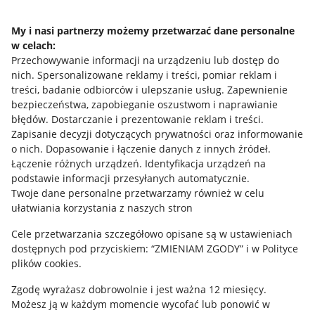
Napisz do nas
My i nasi partnerzy możemy przetwarzać dane personalne
w celach:
Allegro Gadane dla sprzedających
Przechowywanie informacji na urządzeniu lub dostęp do
Allegro Gadane dla kupujących
nich
.
Spersonalizowane reklamy i treści, pomiar reklam i
treści, badanie odbiorców i ulepszanie usług
.
Zapewnienie
Mapa miejscowości
bezpieczeństwa, zapobieganie oszustwom i naprawianie
błędów
.
Dostarczanie i prezentowanie reklam i treści
.
Informacje prawne
Zapisanie decyzji dotyczących prywatności oraz informowanie
o nich
.
Dopasowanie i łączenie danych z innych źródeł
.
Regulamin
Łączenie różnych urządzeń
.
Identyfikacja urządzeń na
podstawie informacji przesyłanych automatycznie
.
Polityka plików "cookies"
Twoje dane personalne przetwarzamy również w celu
ułatwiania korzystania z naszych stron
Ustawienia plików "cookies"
Cele przetwarzania szczegółowo opisane są w ustawieniach
Udostępnianie lokalizacji
dostępnych pod przyciskiem: “ZMIENIAM ZGODY” i w Polityce
Informacje dla Aktu o Usługach Cyfrowych
plików cookies.
Zgodę wyrażasz dobrowolnie i jest ważna 12 miesięcy.
Pobierz aplikację
Możesz ją w każdym momencie wycofać lub ponowić w