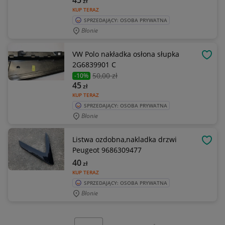
45
zł
KUP TERAZ
SPRZEDAJĄCY: OSOBA PRYWATNA
Błonie
VW Polo nakładka osłona słupka
OBSE
2G6839901 C
50
,00 zł
-10%
45
zł
KUP TERAZ
SPRZEDAJĄCY: OSOBA PRYWATNA
Błonie
Listwa ozdobna,nakladka drzwi
OBSE
Peugeot 9686309477
40
zł
KUP TERAZ
SPRZEDAJĄCY: OSOBA PRYWATNA
Błonie
Wybierz stronę: