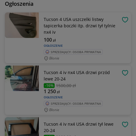
Ogłoszenia
Tucson 4 USA uszczelki listwy
OBSE
tapicerka boczki itp. drzwi tył tylnie
nx4 iv
100
zł
OGŁOSZENIE
SPRZEDAJĄCY: OSOBA PRYWATNA
Błonie
Tucson 4 iv nx4 USA drzwi przód
OBSE
lewe 20-24
1500
,00 zł
-16%
1 250
zł
OGŁOSZENIE
SPRZEDAJĄCY: OSOBA PRYWATNA
Błonie
Tucson 4 iv nx4 USA drzwi tył lewe
OBSE
20-24