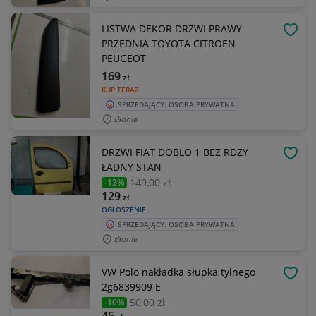
LISTWA DEKOR DRZWI PRAWY
OBSE
PRZEDNIA TOYOTA CITROEN
PEUGEOT
169
zł
KUP TERAZ
SPRZEDAJĄCY: OSOBA PRYWATNA
Błonie
DRZWI FIAT DOBLO 1 BEZ RDZY
OBSE
ŁADNY STAN
149
,00 zł
-13%
129
zł
OGŁOSZENIE
SPRZEDAJĄCY: OSOBA PRYWATNA
Błonie
VW Polo nakładka słupka tylnego
OBSE
2g6839909 E
50
,00 zł
-10%