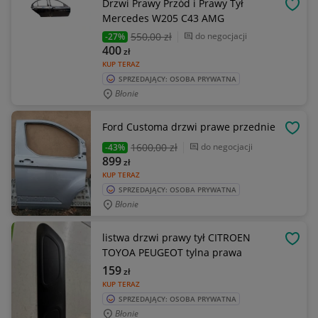
Drzwi Prawy Przód i Prawy Tył
OBSE
Mercedes W205 C43 AMG
550
,00 zł
do negocjacji
-27%
400
zł
KUP TERAZ
SPRZEDAJĄCY: OSOBA PRYWATNA
Błonie
Ford Customa drzwi prawe przednie
OBSE
1600
,00 zł
do negocjacji
-43%
899
zł
KUP TERAZ
SPRZEDAJĄCY: OSOBA PRYWATNA
Błonie
listwa drzwi prawy tył CITROEN
OBSE
TOYOA PEUGEOT tylna prawa
159
zł
KUP TERAZ
SPRZEDAJĄCY: OSOBA PRYWATNA
Błonie