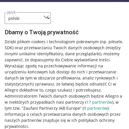
język
Dbamy o Twoją prywatność
Dzięki plikom cookies i technologiom pokrewnym
(np. piksele,
SDK)
oraz przetwarzaniu Twoich danych osobowych
(między
innymi unikalne identyfikatory, dane przeglądarki)
, możemy
zapewnić, że dopasujemy do Ciebie wyświetlane treści.
Wyrażając zgodę na przechowywanie informacji na
urządzeniu końcowym lub dostęp do nich i przetwarzanie
danych (w tym w obszarze profilowania, analiz rynkowych i
statystycznych) sprawiasz, że łatwiej będzie odnaleźć Ci w
Allegro dokładnie to, czego szukasz i potrzebujesz.
Administratorem Twoich danych osobowych będzie Allegro a
w niektórych przypadkach nasi partnerzy (
17
partnerów
), w
tym tzw. “Zaufani Partnerzy IAB Europe” (
9
partnerów
).
Przydatne informacje
Informacja o celach przetwarzania danych osobowych przez
naszych partnerów znajduje się w ich politykach ochrony
prywatności.
Jak to działa