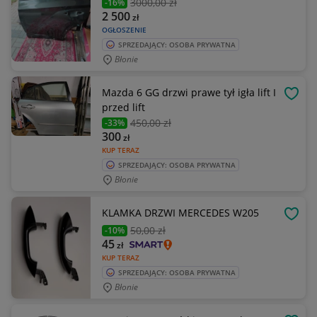
3000
,00 zł
-16%
2 500
zł
OGŁOSZENIE
SPRZEDAJĄCY: OSOBA PRYWATNA
Błonie
Mazda 6 GG drzwi prawe tył igła lift I
OBSE
przed lift
450
,00 zł
-33%
300
zł
KUP TERAZ
SPRZEDAJĄCY: OSOBA PRYWATNA
Błonie
KLAMKA DRZWI MERCEDES W205
OBSE
50
,00 zł
-10%
45
zł
KUP TERAZ
SPRZEDAJĄCY: OSOBA PRYWATNA
Błonie