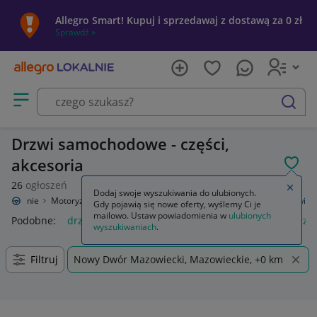
Allegro Smart! Kupuj i sprzedawaj z dostawą za 0 zł
Sprawdź »
Otwórz menu z kategoriami
szukaj
Drzwi samochodowe - części,
akcesoria
POL
26
ogłoszeń
Zamkn
Dodaj swoje wyszukiwania do ulubionych.
o Lokalnie
Motoryzacja
Części samochodowe
Części karoserii
Drzwi
Gdy pojawią się nowe oferty, wyślemy Ci je
mailowo. Ustaw powiadomienia w
ulubionych
Podobne:
drzwi
moskitiera na drzwi balkonowe
drzwi prz
wyszukiwaniach
.
Filtruj
Nowy Dwór Mazowiecki, Mazowieckie, +0 km