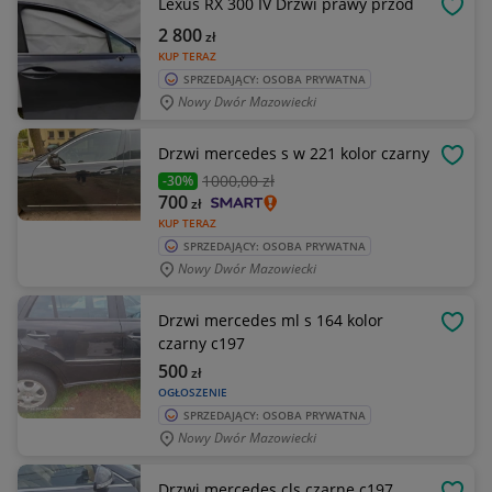
Lexus RX 300 IV Drzwi prawy przód
OBSE
2 800
zł
KUP TERAZ
SPRZEDAJĄCY: OSOBA PRYWATNA
Nowy Dwór Mazowiecki
Drzwi mercedes s w 221 kolor czarny
OBSE
1000
,00 zł
-30%
700
zł
KUP TERAZ
SPRZEDAJĄCY: OSOBA PRYWATNA
Nowy Dwór Mazowiecki
Drzwi mercedes ml s 164 kolor
OBSE
czarny c197
500
zł
OGŁOSZENIE
SPRZEDAJĄCY: OSOBA PRYWATNA
Nowy Dwór Mazowiecki
Drzwi mercedes cls czarne c197