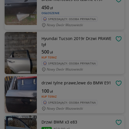
OBSE
450
zł
OGŁOSZENIE
SPRZEDAJĄCY: OSOBA PRYWATNA
Nowy Dwór Mazowiecki
Hyundai Tucson 2019r Drzwi PRAWE
OBSE
tył
500
zł
KUP TERAZ
SPRZEDAJĄCY: OSOBA PRYWATNA
Nowy Dwór Mazowiecki
drzwi tylne prawe,lewe do BMW E91
OBSE
100
zł
KUP TERAZ
SPRZEDAJĄCY: OSOBA PRYWATNA
Nowy Dwór Mazowiecki
Drzwi BWM x3 e83
OBSE