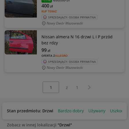
450
,00 zł
-11%
400
zł
KUP TERAZ
SPRZEDAJĄCY: OSOBA PRYWATNA
Nowy Dwór Mazowiecki
Nissan almera N 16 drzwi L i P przód
bez rdzy
99
zł
OFERTA Z
ALLEGRO
SPRZEDAJĄCY: OSOBA PRYWATNA
Nowy Dwór Mazowiecki
Wybierz stronę:
Następna strona
z
1
Stan przedmiotu: Drzwi
Bardzo dobry
Używany
Uszkodzo
Zobacz w innej lokalizacji
"Drzwi"