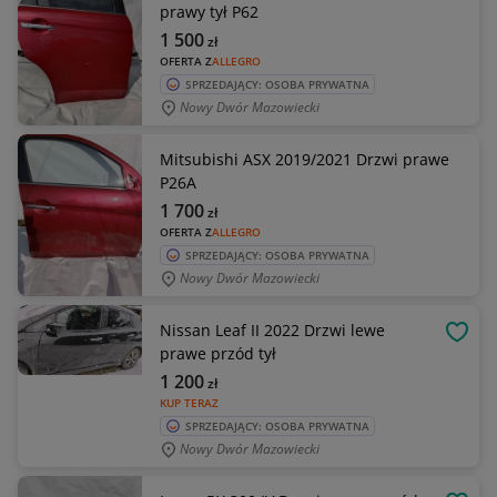
prawy tył P62
1 500
zł
OFERTA Z
ALLEGRO
SPRZEDAJĄCY: OSOBA PRYWATNA
Nowy Dwór Mazowiecki
Mitsubishi ASX 2019/2021 Drzwi prawe
P26A
1 700
zł
OFERTA Z
ALLEGRO
SPRZEDAJĄCY: OSOBA PRYWATNA
Nowy Dwór Mazowiecki
Nissan Leaf II 2022 Drzwi lewe
OBSE
prawe przód tył
1 200
zł
KUP TERAZ
SPRZEDAJĄCY: OSOBA PRYWATNA
Nowy Dwór Mazowiecki