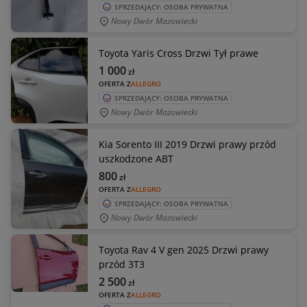
SPRZEDAJĄCY: OSOBA PRYWATNA
Nowy Dwór Mazowiecki
Toyota Yaris Cross Drzwi Tył prawe
1 000
zł
OFERTA Z
ALLEGRO
SPRZEDAJĄCY: OSOBA PRYWATNA
Nowy Dwór Mazowiecki
Kia Sorento III 2019 Drzwi prawy przód
uszkodzone ABT
800
zł
OFERTA Z
ALLEGRO
SPRZEDAJĄCY: OSOBA PRYWATNA
Nowy Dwór Mazowiecki
Toyota Rav 4 V gen 2025 Drzwi prawy
przód 3T3
2 500
zł
OFERTA Z
ALLEGRO