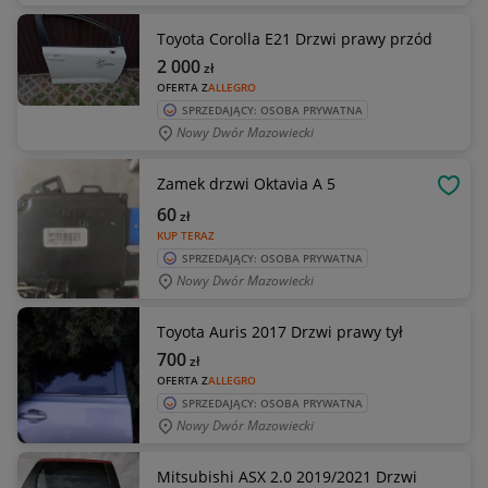
Toyota Corolla E21 Drzwi prawy przód
2 000
zł
OFERTA Z
ALLEGRO
SPRZEDAJĄCY: OSOBA PRYWATNA
Nowy Dwór Mazowiecki
Zamek drzwi Oktavia A 5
OBSE
60
zł
KUP TERAZ
SPRZEDAJĄCY: OSOBA PRYWATNA
Nowy Dwór Mazowiecki
Toyota Auris 2017 Drzwi prawy tył
700
zł
OFERTA Z
ALLEGRO
SPRZEDAJĄCY: OSOBA PRYWATNA
Nowy Dwór Mazowiecki
Mitsubishi ASX 2.0 2019/2021 Drzwi