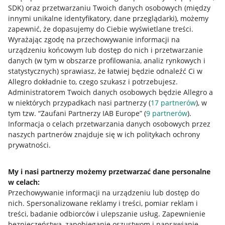
SDK)
oraz przetwarzaniu Twoich danych osobowych
(między
innymi unikalne identyfikatory, dane przeglądarki)
, możemy
zapewnić, że dopasujemy do Ciebie wyświetlane treści.
Wyrażając zgodę na przechowywanie informacji na
urządzeniu końcowym lub dostęp do nich i przetwarzanie
danych (w tym w obszarze profilowania, analiz rynkowych i
statystycznych) sprawiasz, że łatwiej będzie odnaleźć Ci w
Allegro dokładnie to, czego szukasz i potrzebujesz.
Administratorem Twoich danych osobowych będzie Allegro a
w niektórych przypadkach nasi partnerzy (
17
partnerów
), w
tym tzw. “Zaufani Partnerzy IAB Europe” (
9
partnerów
).
Przydatne informacje
Informacja o celach przetwarzania danych osobowych przez
naszych partnerów znajduje się w ich politykach ochrony
prywatności.
Jak to działa
Napisz do nas
My i nasi partnerzy możemy przetwarzać dane personalne
w celach:
Allegro Gadane dla sprzedających
Przechowywanie informacji na urządzeniu lub dostęp do
Allegro Gadane dla kupujących
nich
.
Spersonalizowane reklamy i treści, pomiar reklam i
treści, badanie odbiorców i ulepszanie usług
.
Zapewnienie
Mapa miejscowości
bezpieczeństwa, zapobieganie oszustwom i naprawianie