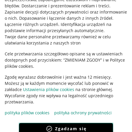
błędów
.
Dostarczanie i prezentowanie reklam i treści
.
Informacje prawne
Zapisanie decyzji dotyczących prywatności oraz informowanie
o nich
.
Dopasowanie i łączenie danych z innych źródeł
.
Regulamin
Łączenie różnych urządzeń
.
Identyfikacja urządzeń na
podstawie informacji przesyłanych automatycznie
.
Polityka plików "cookies"
Twoje dane personalne przetwarzamy również w celu
ułatwiania korzystania z naszych stron
Ustawienia plików "cookies"
Cele przetwarzania szczegółowo opisane są w ustawieniach
Udostępnianie lokalizacji
dostępnych pod przyciskiem: “ZMIENIAM ZGODY” i w Polityce
Informacje dla Aktu o Usługach Cyfrowych
plików cookies.
Zgodę wyrażasz dobrowolnie i jest ważna 12 miesięcy.
Pobierz aplikację
Możesz ją w każdym momencie wycofać lub ponowić w
zakładce
Ustawienia plików cookies
na stronie głównej.
Wycofanie zgody nie wpływa na legalność uprzedniego
przetwarzania.
polityka plików cookies
polityka ochrony prywatności
Zgadzam się