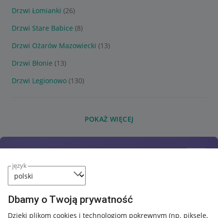
Drzwi Łomianki
(26)
Drzwi Stare Babice
(8)
Drzwi Ożarów Mazowiecki
(13)
Drzwi Błonie
(13)
Drzwi Legionowo
(130)
POKAŻ WIĘCEJ
język
Dbamy o Twoją prywatność
Dzięki plikom cookies i technologiom pokrewnym
(np. piksele,