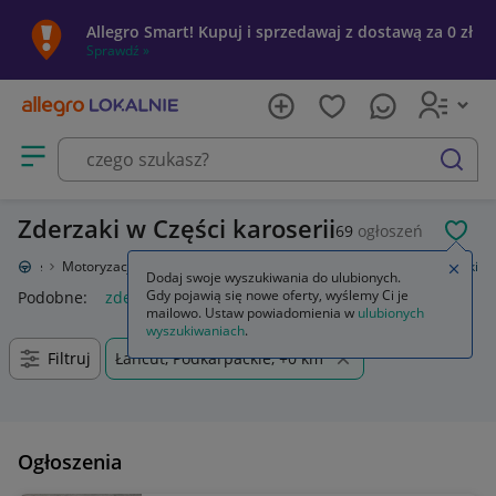
Allegro Smart! Kupuj i sprzedawaj z dostawą za 0 zł
Sprawdź »
Otwórz menu z kategoriami
szukaj
Zderzaki w Części karoserii
69
ogłoszeń
POL
Lokalnie
Motoryzacja
Części samochodowe
Części karoserii
Zderzaki
Zamkn
Dodaj swoje wyszukiwania do ulubionych.
Gdy pojawią się nowe oferty, wyślemy Ci je
Podobne:
zderzak
bmw e90 lci m pakiet zderzak zderzaki
s
mailowo. Ustaw powiadomienia w
ulubionych
wyszukiwaniach
.
Filtruj
Łańcut, Podkarpackie, +0 km
Ogłoszenia