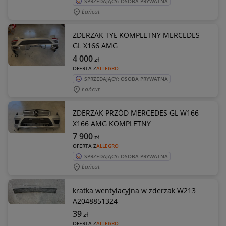
SPRZEDAJĄCY: OSOBA PRYWATNA
Łańcut
ZDERZAK TYŁ KOMPLETNY MERCEDES
GL X166 AMG
4 000
zł
OFERTA Z
ALLEGRO
SPRZEDAJĄCY: OSOBA PRYWATNA
Łańcut
ZDERZAK PRZÓD MERCEDES GL W166
X166 AMG KOMPLETNY
7 900
zł
OFERTA Z
ALLEGRO
SPRZEDAJĄCY: OSOBA PRYWATNA
Łańcut
kratka wentylacyjna w zderzak W213
A2048851324
39
zł
OFERTA Z
ALLEGRO