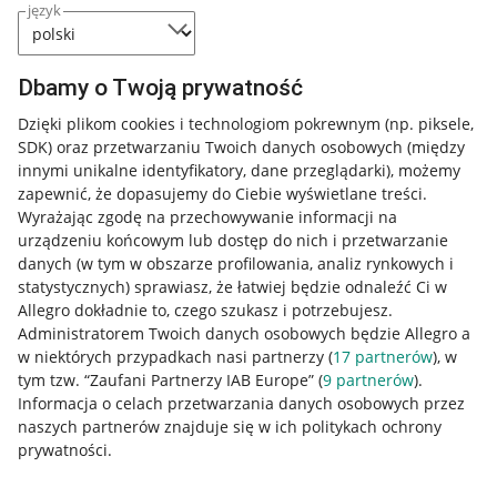
język
Dbamy o Twoją prywatność
Dzięki plikom cookies i technologiom pokrewnym
(np. piksele,
SDK)
oraz przetwarzaniu Twoich danych osobowych
(między
innymi unikalne identyfikatory, dane przeglądarki)
, możemy
zapewnić, że dopasujemy do Ciebie wyświetlane treści.
Wyrażając zgodę na przechowywanie informacji na
urządzeniu końcowym lub dostęp do nich i przetwarzanie
danych (w tym w obszarze profilowania, analiz rynkowych i
statystycznych) sprawiasz, że łatwiej będzie odnaleźć Ci w
Allegro dokładnie to, czego szukasz i potrzebujesz.
Administratorem Twoich danych osobowych będzie Allegro a
w niektórych przypadkach nasi partnerzy (
17
partnerów
), w
tym tzw. “Zaufani Partnerzy IAB Europe” (
9
partnerów
).
Przydatne informacje
Informacja o celach przetwarzania danych osobowych przez
naszych partnerów znajduje się w ich politykach ochrony
prywatności.
Jak to działa
Napisz do nas