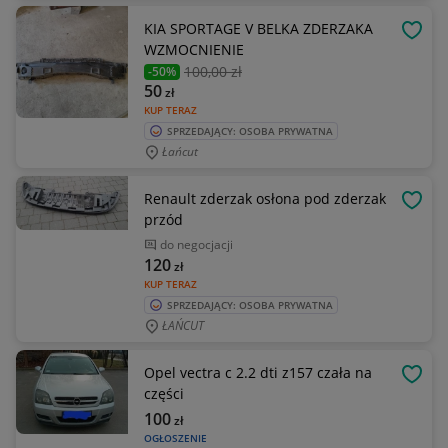
KIA SPORTAGE V BELKA ZDERZAKA
OBSE
WZMOCNIENIE
100
,00 zł
-50%
50
zł
KUP TERAZ
SPRZEDAJĄCY: OSOBA PRYWATNA
Łańcut
Renault zderzak osłona pod zderzak
OBSE
przód
do negocjacji
120
zł
KUP TERAZ
SPRZEDAJĄCY: OSOBA PRYWATNA
ŁAŃCUT
Opel vectra c 2.2 dti z157 czała na
OBSE
części
100
zł
OGŁOSZENIE