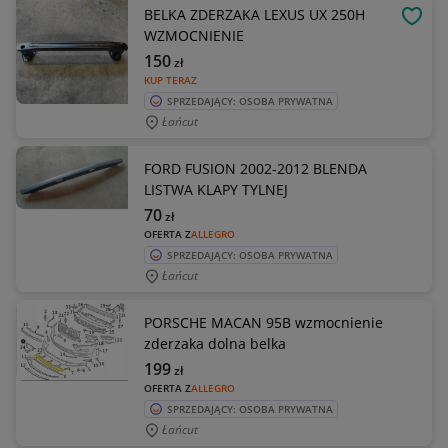
BELKA ZDERZAKA LEXUS UX 250H
OBSE
WZMOCNIENIE
150
zł
KUP TERAZ
SPRZEDAJĄCY: OSOBA PRYWATNA
Łańcut
FORD FUSION 2002-2012 BLENDA
LISTWA KLAPY TYLNEJ
70
zł
OFERTA Z
ALLEGRO
SPRZEDAJĄCY: OSOBA PRYWATNA
Łańcut
PORSCHE MACAN 95B wzmocnienie
zderzaka dolna belka
199
zł
OFERTA Z
ALLEGRO
SPRZEDAJĄCY: OSOBA PRYWATNA
Łańcut