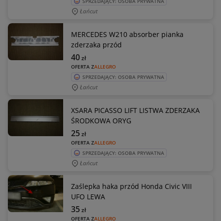
SPRZEDAJĄCY: OSOBA PRYWATNA
Łańcut
MERCEDES W210 absorber pianka
zderzaka przód
40
zł
OFERTA Z
ALLEGRO
SPRZEDAJĄCY: OSOBA PRYWATNA
Łańcut
XSARA PICASSO LIFT LISTWA ZDERZAKA
ŚRODKOWA ORYG
25
zł
OFERTA Z
ALLEGRO
SPRZEDAJĄCY: OSOBA PRYWATNA
Łańcut
Zaślepka haka przód Honda Civic VIII
UFO LEWA
35
zł
OFERTA Z
ALLEGRO