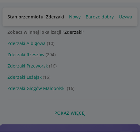
Stan przedmiotu: Zderzaki
Nowy
Bardzo dobry
Używany
Zobacz w innej lokalizacji
"Zderzaki"
Zderzaki Albigowa
(10)
Zderzaki Rzeszów
(294)
Zderzaki Przeworsk
(16)
Zderzaki Leżajsk
(16)
Zderzaki Głogów Małopolski
(16)
POKAŻ WIĘCEJ