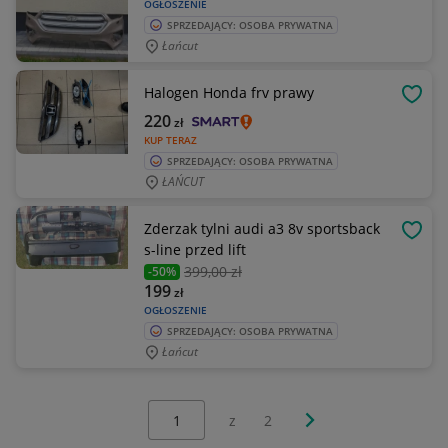
OGŁOSZENIE
SPRZEDAJĄCY: OSOBA PRYWATNA
Łańcut
Halogen Honda frv prawy
OBSE
220
zł
KUP TERAZ
SPRZEDAJĄCY: OSOBA PRYWATNA
ŁAŃCUT
Zderzak tylni audi a3 8v sportsback
OBSE
s-line przed lift
399
,00 zł
-50%
199
zł
OGŁOSZENIE
SPRZEDAJĄCY: OSOBA PRYWATNA
Łańcut
Wybierz stronę:
Następna strona
z
2