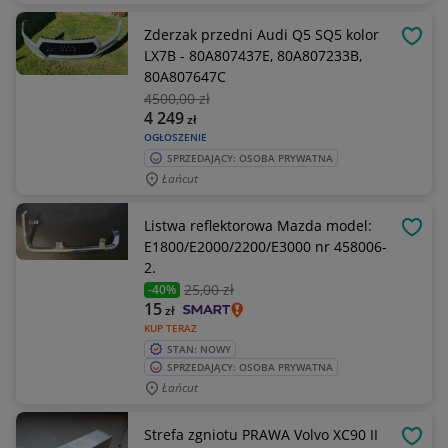
Zderzak przedni Audi Q5 SQ5 kolor
OBSE
LX7B - 80A807437E, 80A807233B,
80A807647C
4500
,00 zł
4 249
zł
OGŁOSZENIE
SPRZEDAJĄCY: OSOBA PRYWATNA
Łańcut
Listwa reflektorowa Mazda model:
OBSE
E1800/E2000/2200/E3000 nr 458006-
2.
25
,00 zł
-40%
15
zł
KUP TERAZ
STAN: NOWY
SPRZEDAJĄCY: OSOBA PRYWATNA
Łańcut
Strefa zgniotu PRAWA Volvo XC90 II
OBSE