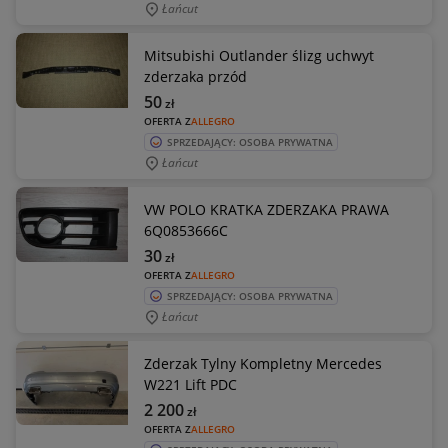
Łańcut
Mitsubishi Outlander ślizg uchwyt
zderzaka przód
50
zł
OFERTA Z
ALLEGRO
SPRZEDAJĄCY: OSOBA PRYWATNA
Łańcut
VW POLO KRATKA ZDERZAKA PRAWA
6Q0853666C
30
zł
OFERTA Z
ALLEGRO
SPRZEDAJĄCY: OSOBA PRYWATNA
Łańcut
Zderzak Tylny Kompletny Mercedes
W221 Lift PDC
2 200
zł
OFERTA Z
ALLEGRO