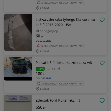
SPRZEDAJĄCY: OSOBA PRYWATNA
Łańcut
Listwa zderzaka tylnego Kia sorento
OBSE
III 3 fl 2018-2020, USA
do negocjacji
60
zł
OGŁOSZENIE
SPRZEDAJĄCY: OSOBA PRYWATNA
Łańcut
Passat b5 fl dokładka zderzaka w8
OBSE
320
,00 zł
-43%
180
zł
OGŁOSZENIE
SPRZEDAJĄCY: OSOBA PRYWATNA
Łańcut
Zderzak Ford Kuga mk2 lift
OBSE
550
zł