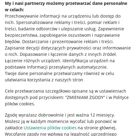
My i nasi partnerzy możemy przetwarzać dane personalne
w celach:
Allegro Gadane dla sprzedających
Przechowywanie informacji na urządzeniu lub dostęp do
Allegro Gadane dla kupujących
nich
.
Spersonalizowane reklamy i treści, pomiar reklam i
treści, badanie odbiorców i ulepszanie usług
.
Zapewnienie
Mapa miejscowości
bezpieczeństwa, zapobieganie oszustwom i naprawianie
błędów
.
Dostarczanie i prezentowanie reklam i treści
.
Informacje prawne
Zapisanie decyzji dotyczących prywatności oraz informowanie
o nich
.
Dopasowanie i łączenie danych z innych źródeł
.
Regulamin
Łączenie różnych urządzeń
.
Identyfikacja urządzeń na
podstawie informacji przesyłanych automatycznie
.
Polityka plików "cookies"
Twoje dane personalne przetwarzamy również w celu
ułatwiania korzystania z naszych stron
Ustawienia plików "cookies"
Cele przetwarzania szczegółowo opisane są w ustawieniach
Udostępnianie lokalizacji
dostępnych pod przyciskiem: “ZMIENIAM ZGODY” i w Polityce
Informacje dla Aktu o Usługach Cyfrowych
plików cookies.
Zgodę wyrażasz dobrowolnie i jest ważna 12 miesięcy.
Pobierz aplikację
Możesz ją w każdym momencie wycofać lub ponowić w
zakładce
Ustawienia plików cookies
na stronie głównej.
Wycofanie zgody nie wpływa na legalność uprzedniego