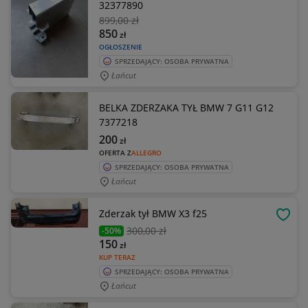
32377890
899
,00 zł
850
zł
OGŁOSZENIE
SPRZEDAJĄCY: OSOBA PRYWATNA
Łańcut
BELKA ZDERZAKA TYŁ BMW 7 G11 G12
7377218
200
zł
OFERTA Z
ALLEGRO
SPRZEDAJĄCY: OSOBA PRYWATNA
Łańcut
Zderzak tył BMW X3 f25
OBSE
300
,00 zł
-50%
150
zł
KUP TERAZ
SPRZEDAJĄCY: OSOBA PRYWATNA
Łańcut