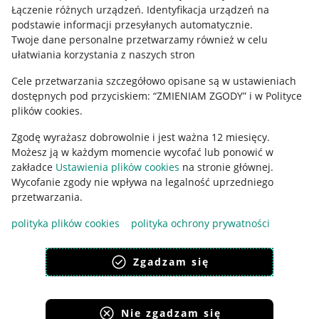
Regulamin
Łączenie różnych urządzeń
.
Identyfikacja urządzeń na
podstawie informacji przesyłanych automatycznie
.
Polityka plików "cookies"
Twoje dane personalne przetwarzamy również w celu
ułatwiania korzystania z naszych stron
Ustawienia plików "cookies"
Cele przetwarzania szczegółowo opisane są w ustawieniach
Udostępnianie lokalizacji
dostępnych pod przyciskiem: “ZMIENIAM ZGODY” i w Polityce
Informacje dla Aktu o Usługach Cyfrowych
plików cookies.
Zgodę wyrażasz dobrowolnie i jest ważna 12 miesięcy.
Pobierz aplikację
Możesz ją w każdym momencie wycofać lub ponowić w
zakładce
Ustawienia plików cookies
na stronie głównej.
Wycofanie zgody nie wpływa na legalność uprzedniego
przetwarzania.
polityka plików cookies
polityka ochrony prywatności
Zgadzam się
Nie zgadzam się