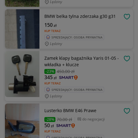
Lędziny
BMW belka tylna zderzaka g30 g31
OBSE
150
zł
KUP TERAZ
SPRZEDAJĄCY: OSOBA PRYWATNA
Lędziny
Zamek klapy bagażnika Yaris 01-05 -
OBSE
wkładka + klucze
450
,00 zł
-23%
345
zł
KUP TERAZ
SPRZEDAJĄCY: OSOBA PRYWATNA
Lędziny
Lusterko BMW E46 Prawe
OBSE
70
,00 zł
do negocjacji
-28%
50
zł
KUP TERAZ
SPRZEDAJĄCY: OSOBA PRYWATNA