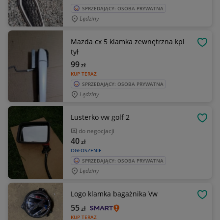
SPRZEDAJĄCY: OSOBA PRYWATNA
Lędziny
Mazda cx 5 klamka zewnętrzna kpl
OBSE
tył
99
zł
KUP TERAZ
SPRZEDAJĄCY: OSOBA PRYWATNA
Lędziny
Lusterko vw golf 2
OBSE
do negocjacji
40
zł
OGŁOSZENIE
SPRZEDAJĄCY: OSOBA PRYWATNA
Lędziny
Logo klamka bagażnika Vw
OBSE
55
zł
KUP TERAZ