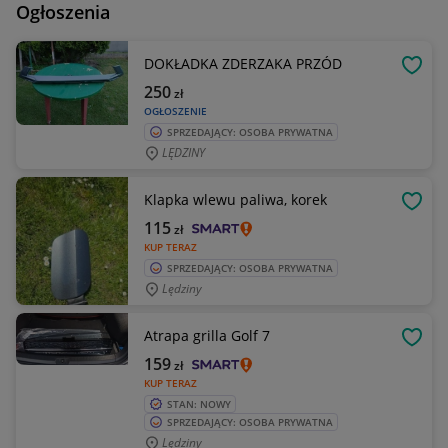
Ogłoszenia
DOKŁADKA ZDERZAKA PRZÓD
OBSE
250
zł
OGŁOSZENIE
SPRZEDAJĄCY: OSOBA PRYWATNA
LĘDZINY
Klapka wlewu paliwa, korek
OBSE
115
zł
KUP TERAZ
SPRZEDAJĄCY: OSOBA PRYWATNA
Lędziny
Atrapa grilla Golf 7
OBSE
159
zł
KUP TERAZ
STAN: NOWY
SPRZEDAJĄCY: OSOBA PRYWATNA
Lędziny