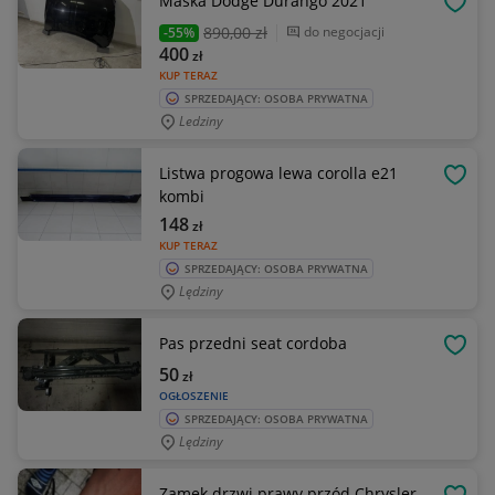
Maska Dodge Durango 2021
OBSE
890
,00 zł
do negocjacji
-55%
400
zł
KUP TERAZ
SPRZEDAJĄCY: OSOBA PRYWATNA
Ledziny
Listwa progowa lewa corolla e21
OBSE
kombi
148
zł
KUP TERAZ
SPRZEDAJĄCY: OSOBA PRYWATNA
Lędziny
Pas przedni seat cordoba
OBSE
50
zł
OGŁOSZENIE
SPRZEDAJĄCY: OSOBA PRYWATNA
Lędziny
Zamek drzwi prawy przód Chrysler