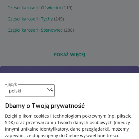
Części karoserii Oświęcim
(119)
Części karoserii Tychy
(245)
Części karoserii Sosnowiec
(288)
POKAŻ WIĘCEJ
język
Dbamy o Twoją prywatność
Dzięki plikom cookies i technologiom pokrewnym
(np. piksele,
SDK)
oraz przetwarzaniu Twoich danych osobowych
(między
innymi unikalne identyfikatory, dane przeglądarki)
, możemy
zapewnić, że dopasujemy do Ciebie wyświetlane treści.