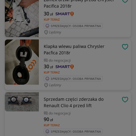
OBSE
Pacifica 2018r
30
zł
KUP TERAZ
SPRZEDAJĄCY: OSOBA PRYWATNA
Lędziny
Klapka wlewu paliwa Chrysler
OBSE
Pacfica 2018r
do negocjacji
30
zł
KUP TERAZ
SPRZEDAJĄCY: OSOBA PRYWATNA
Lędziny
Sprzedam części zderzaka do
OBSE
Renault Clio 4 przed lift
do negocjacji
90
zł
KUP TERAZ
SPRZEDAJĄCY: OSOBA PRYWATNA