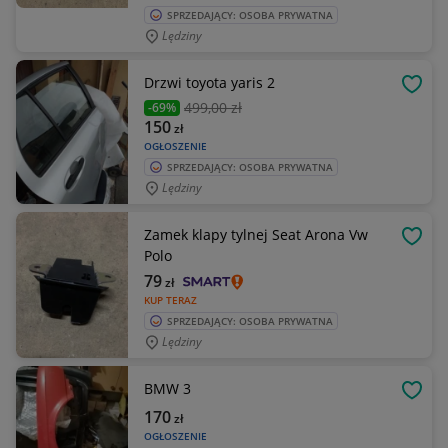
SPRZEDAJĄCY: OSOBA PRYWATNA
Lędziny
Drzwi toyota yaris 2
OBSE
499
,00 zł
-69%
150
zł
OGŁOSZENIE
SPRZEDAJĄCY: OSOBA PRYWATNA
Lędziny
Zamek klapy tylnej Seat Arona Vw
OBSE
Polo
79
zł
KUP TERAZ
SPRZEDAJĄCY: OSOBA PRYWATNA
Lędziny
BMW 3
OBSE
170
zł
OGŁOSZENIE