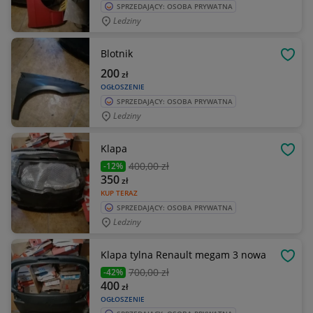
SPRZEDAJĄCY: OSOBA PRYWATNA
Ledziny
Blotnik
OBSE
200
zł
OGŁOSZENIE
SPRZEDAJĄCY: OSOBA PRYWATNA
Ledziny
Klapa
OBSE
400
,00 zł
-12%
350
zł
KUP TERAZ
SPRZEDAJĄCY: OSOBA PRYWATNA
Ledziny
Klapa tylna Renault megam 3 nowa
OBSE
700
,00 zł
-42%
400
zł
OGŁOSZENIE