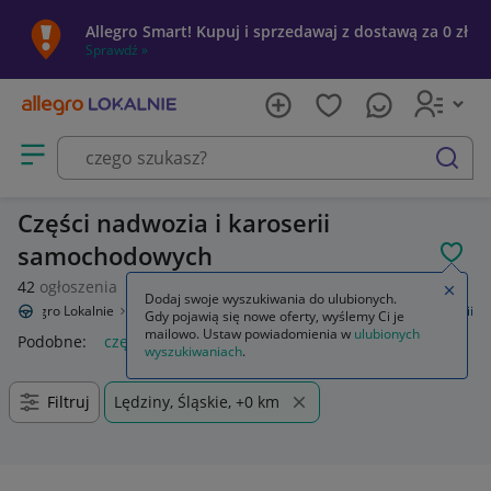
Allegro Smart! Kupuj i sprzedawaj z dostawą za 0 zł
Sprawdź »
Otwórz menu z kategoriami
szukaj
Części nadwozia i karoserii
samochodowych
POL
42
ogłoszenia
Zamkn
Dodaj swoje wyszukiwania do ulubionych.
Allegro Lokalnie
Motoryzacja
Części samochodowe
Części karoserii
Gdy pojawią się nowe oferty, wyślemy Ci je
mailowo. Ustaw powiadomienia w
ulubionych
Podobne:
części karoserii
wyszukiwaniach
.
Filtruj
Lędziny, Śląskie, +0 km