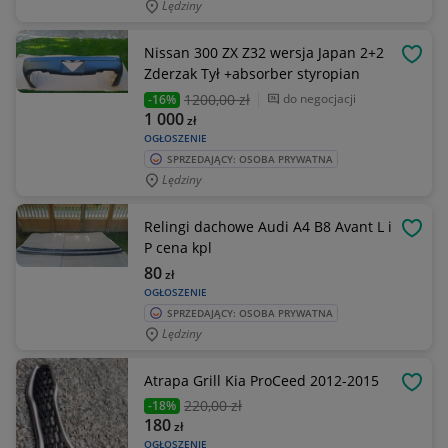
Lędziny
Nissan 300 ZX Z32 wersja Japan 2+2
OBSE
Zderzak Tył +absorber styropian
1200
,00 zł
do negocjacji
-16%
1 000
zł
OGŁOSZENIE
SPRZEDAJĄCY: OSOBA PRYWATNA
Lędziny
Relingi dachowe Audi A4 B8 Avant L i
OBSE
P cena kpl
80
zł
OGŁOSZENIE
SPRZEDAJĄCY: OSOBA PRYWATNA
Lędziny
Atrapa Grill Kia ProCeed 2012-2015
OBSE
220
,00 zł
-18%
180
zł
OGŁOSZENIE