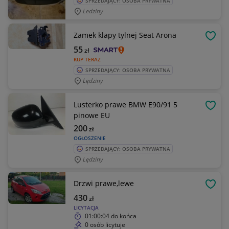
SPRZEDAJĄCY: OSOBA PRYWATNA
Ledziny
Zamek klapy tylnej Seat Arona
OBSE
55
zł
KUP TERAZ
SPRZEDAJĄCY: OSOBA PRYWATNA
Lędziny
Lusterko prawe BMW E90/91 5
OBSE
pinowe EU
200
zł
OGŁOSZENIE
SPRZEDAJĄCY: OSOBA PRYWATNA
Lędziny
Drzwi prawe,lewe
OBSE
430
zł
LICYTACJA
01:00:04
do końca
0 osób licytuje