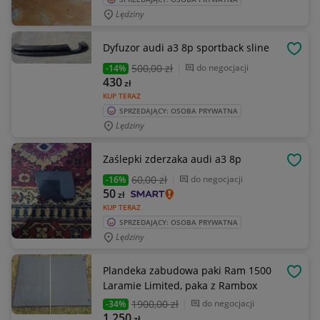
Lędziny
Dyfuzor audi a3 8p sportback sline
OBSE
500
,00 zł
do negocjacji
-14%
430
zł
KUP TERAZ
SPRZEDAJĄCY: OSOBA PRYWATNA
Lędziny
Zaślepki zderzaka audi a3 8p
OBSE
60
,00 zł
do negocjacji
-16%
50
zł
KUP TERAZ
SPRZEDAJĄCY: OSOBA PRYWATNA
Lędziny
Plandeka zabudowa paki Ram 1500
OBSE
Laramie Limited, paka z Rambox
1900
,00 zł
do negocjacji
-34%
1 250
zł