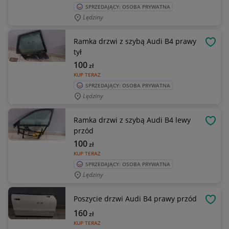
SPRZEDAJĄCY: OSOBA PRYWATNA
Lędziny
Ramka drzwi z szybą Audi B4 prawy
OBSE
tył
100
zł
KUP TERAZ
SPRZEDAJĄCY: OSOBA PRYWATNA
Lędziny
Ramka drzwi z szybą Audi B4 lewy
OBSE
przód
100
zł
KUP TERAZ
SPRZEDAJĄCY: OSOBA PRYWATNA
Lędziny
Poszycie drzwi Audi B4 prawy przód
OBSE
160
zł
KUP TERAZ