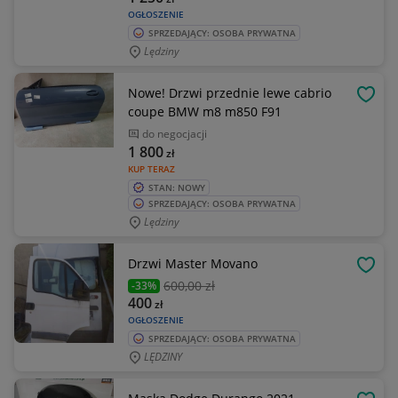
OGŁOSZENIE
SPRZEDAJĄCY: OSOBA PRYWATNA
Lędziny
Nowe! Drzwi przednie lewe cabrio
OBSE
coupe BMW m8 m850 F91
do negocjacji
1 800
zł
KUP TERAZ
STAN: NOWY
SPRZEDAJĄCY: OSOBA PRYWATNA
Lędziny
Drzwi Master Movano
OBSE
600
,00 zł
-33%
400
zł
OGŁOSZENIE
SPRZEDAJĄCY: OSOBA PRYWATNA
LĘDZINY