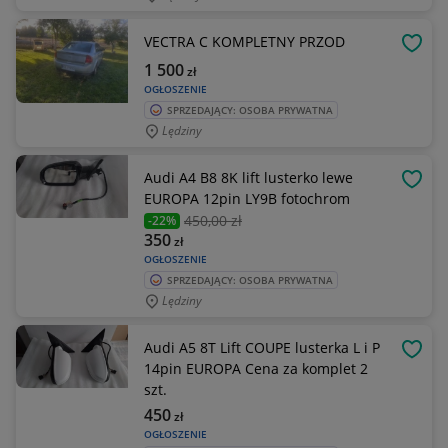
VECTRA C KOMPLETNY PRZOD
OBSE
1 500
zł
OGŁOSZENIE
SPRZEDAJĄCY: OSOBA PRYWATNA
Lędziny
Audi A4 B8 8K lift lusterko lewe
OBSE
EUROPA 12pin LY9B fotochrom
450
,00 zł
-22%
350
zł
OGŁOSZENIE
SPRZEDAJĄCY: OSOBA PRYWATNA
Lędziny
Audi A5 8T Lift COUPE lusterka L i P
OBSE
14pin EUROPA Cena za komplet 2
szt.
450
zł
OGŁOSZENIE