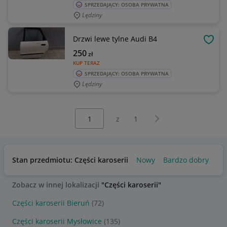
SPRZEDAJĄCY: OSOBA PRYWATNA
Lędziny
Drzwi lewe tylne Audi B4
OBSE
250
zł
KUP TERAZ
SPRZEDAJĄCY: OSOBA PRYWATNA
Lędziny
Wybierz stronę:
Następna strona
z
1
Stan przedmiotu: Części karoserii
Nowy
Bardzo dobry
Uż
Zobacz w innej lokalizacji
"Części karoserii"
Części karoserii Bieruń
(72)
Części karoserii Mysłowice
(135)