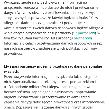
Wyrażając zgodę na przechowywanie informacji na
urządzeniu końcowym lub dostęp do nich i przetwarzanie
danych (w tym w obszarze profilowania, analiz rynkowych i
statystycznych) sprawiasz, że łatwiej będzie odnaleźć Ci w
Allegro dokładnie to, czego szukasz i potrzebujesz.
Administratorem Twoich danych osobowych będzie Allegro a
w niektórych przypadkach nasi partnerzy (
17
partnerów
), w
tym tzw. “Zaufani Partnerzy IAB Europe” (
9
partnerów
).
Przydatne informacje
Informacja o celach przetwarzania danych osobowych przez
naszych partnerów znajduje się w ich politykach ochrony
prywatności.
Jak to działa
Napisz do nas
My i nasi partnerzy możemy przetwarzać dane personalne
w celach:
Allegro Gadane dla sprzedających
Przechowywanie informacji na urządzeniu lub dostęp do
Allegro Gadane dla kupujących
nich
.
Spersonalizowane reklamy i treści, pomiar reklam i
treści, badanie odbiorców i ulepszanie usług
.
Zapewnienie
Mapa miejscowości
bezpieczeństwa, zapobieganie oszustwom i naprawianie
błędów
.
Dostarczanie i prezentowanie reklam i treści
.
Informacje prawne
Zapisanie decyzji dotyczących prywatności oraz informowanie
o nich
.
Dopasowanie i łączenie danych z innych źródeł
.