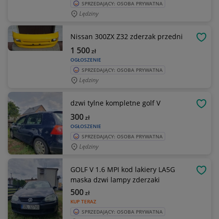
SPRZEDAJĄCY: OSOBA PRYWATNA
Lędziny
Nissan 300ZX Z32 zderzak przedni
OBSE
1 500
zł
OGŁOSZENIE
SPRZEDAJĄCY: OSOBA PRYWATNA
Lędziny
dzwi tylne kompletne golf V
OBSE
300
zł
OGŁOSZENIE
SPRZEDAJĄCY: OSOBA PRYWATNA
Lędziny
GOLF V 1.6 MPI kod lakiery LA5G
OBSE
maska dzwi lampy zderzaki
500
zł
KUP TERAZ
SPRZEDAJĄCY: OSOBA PRYWATNA