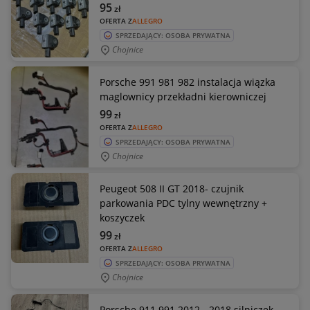
95
zł
OFERTA Z
ALLEGRO
SPRZEDAJĄCY: OSOBA PRYWATNA
Chojnice
Porsche 991 981 982 instalacja wiązka
maglownicy przekładni kierowniczej
99
zł
OFERTA Z
ALLEGRO
SPRZEDAJĄCY: OSOBA PRYWATNA
Chojnice
Peugeot 508 II GT 2018- czujnik
parkowania PDC tylny wewnętrzny +
koszyczek
99
zł
OFERTA Z
ALLEGRO
SPRZEDAJĄCY: OSOBA PRYWATNA
Chojnice
Porsche 911 991 2012 - 2018 silniczek