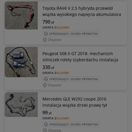
Toyota RAV4 V 2.5 hybryda przewód
wiązka wysokiego napięcia akumulatora
790
zł
OFERTA Z
ALLEGRO
SPRZEDAJĄCY: OSOBA PRYWATNA
Chojnice
Peugeot 508 II GT 2018- mechanizm
silniczek rolety szyberdachu instalacja
330
zł
OFERTA Z
ALLEGRO
SPRZEDAJĄCY: OSOBA PRYWATNA
Chojnice
Mercedes GLE W292 coupe 2016
instalacja wiązka drzwi prawy tył
99
zł
OFERTA Z
ALLEGRO
SPRZEDAJĄCY: OSOBA PRYWATNA
Chojnice