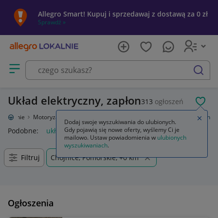
Allegro Smart! Kupuj i sprzedawaj z dostawą za 0 zł
Sprawdź »
Otwórz menu z kategoriami
szukaj
Układ elektryczny, zapłon
313
ogłoszeń
POL
o Lokalnie
Motoryzacja
Części samochodowe
Układ elektryczny, zapłon
Zamkn
Dodaj swoje wyszukiwania do ulubionych.
Gdy pojawią się nowe oferty, wyślemy Ci je
Podobne:
układ elektryczny zapłon
mailowo. Ustaw powiadomienia w
ulubionych
wyszukiwaniach
.
Filtruj
Chojnice, Pomorskie, +0 km
Ogłoszenia