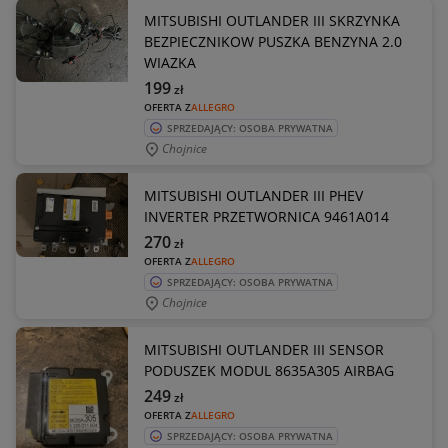
MITSUBISHI OUTLANDER III SKRZYNKA
BEZPIECZNIKOW PUSZKA BENZYNA 2.0
WIAZKA
199
zł
OFERTA Z
ALLEGRO
SPRZEDAJĄCY: OSOBA PRYWATNA
Chojnice
MITSUBISHI OUTLANDER III PHEV
INVERTER PRZETWORNICA 9461A014
270
zł
OFERTA Z
ALLEGRO
SPRZEDAJĄCY: OSOBA PRYWATNA
Chojnice
MITSUBISHI OUTLANDER III SENSOR
PODUSZEK MODUL 8635A305 AIRBAG
249
zł
OFERTA Z
ALLEGRO
SPRZEDAJĄCY: OSOBA PRYWATNA