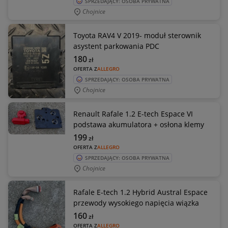
SPRZEDAJĄCY: OSOBA PRYWATNA
Chojnice
Toyota RAV4 V 2019- moduł sterownik
asystent parkowania PDC
180
zł
OFERTA Z
ALLEGRO
SPRZEDAJĄCY: OSOBA PRYWATNA
Chojnice
Renault Rafale 1.2 E-tech Espace VI
podstawa akumulatora + osłona klemy
199
zł
OFERTA Z
ALLEGRO
SPRZEDAJĄCY: OSOBA PRYWATNA
Chojnice
Rafale E-tech 1.2 Hybrid Austral Espace
przewody wysokiego napięcia wiązka
160
zł
OFERTA Z
ALLEGRO