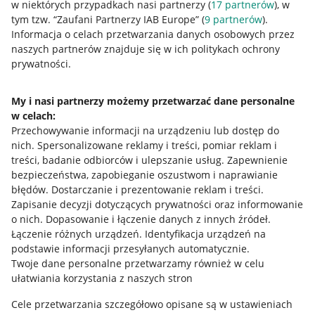
w niektórych przypadkach nasi partnerzy (
17
partnerów
), w
tym tzw. “Zaufani Partnerzy IAB Europe” (
9
partnerów
).
Przydatne informacje
Informacja o celach przetwarzania danych osobowych przez
naszych partnerów znajduje się w ich politykach ochrony
prywatności.
Jak to działa
Napisz do nas
My i nasi partnerzy możemy przetwarzać dane personalne
w celach:
Allegro Gadane dla sprzedających
Przechowywanie informacji na urządzeniu lub dostęp do
Allegro Gadane dla kupujących
nich
.
Spersonalizowane reklamy i treści, pomiar reklam i
treści, badanie odbiorców i ulepszanie usług
.
Zapewnienie
Mapa miejscowości
bezpieczeństwa, zapobieganie oszustwom i naprawianie
błędów
.
Dostarczanie i prezentowanie reklam i treści
.
Informacje prawne
Zapisanie decyzji dotyczących prywatności oraz informowanie
o nich
.
Dopasowanie i łączenie danych z innych źródeł
.
Regulamin
Łączenie różnych urządzeń
.
Identyfikacja urządzeń na
podstawie informacji przesyłanych automatycznie
.
Polityka plików "cookies"
Twoje dane personalne przetwarzamy również w celu
ułatwiania korzystania z naszych stron
Ustawienia plików "cookies"
Cele przetwarzania szczegółowo opisane są w ustawieniach
Udostępnianie lokalizacji