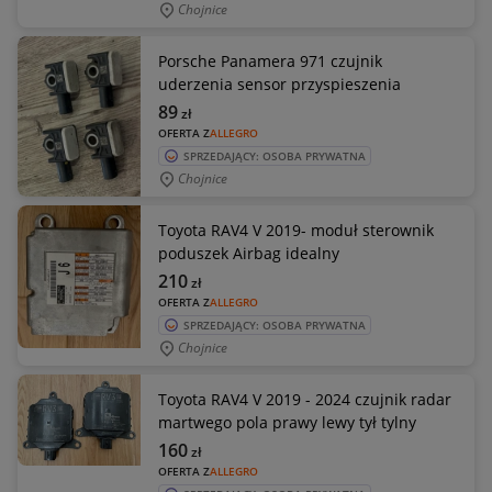
Chojnice
Porsche Panamera 971 czujnik
uderzenia sensor przyspieszenia
89
zł
OFERTA Z
ALLEGRO
SPRZEDAJĄCY: OSOBA PRYWATNA
Chojnice
Toyota RAV4 V 2019- moduł sterownik
poduszek Airbag idealny
210
zł
OFERTA Z
ALLEGRO
SPRZEDAJĄCY: OSOBA PRYWATNA
Chojnice
Toyota RAV4 V 2019 - 2024 czujnik radar
martwego pola prawy lewy tył tylny
160
zł
OFERTA Z
ALLEGRO