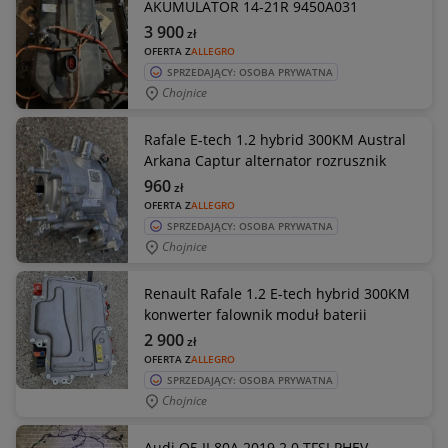
AKUMULATOR 14-21R 9450A031
3 900
zł
OFERTA Z
ALLEGRO
SPRZEDAJĄCY: OSOBA PRYWATNA
Chojnice
Rafale E-tech 1.2 hybrid 300KM Austral
Arkana Captur alternator rozrusznik
960
zł
OFERTA Z
ALLEGRO
SPRZEDAJĄCY: OSOBA PRYWATNA
Chojnice
Renault Rafale 1.2 E-tech hybrid 300KM
konwerter falownik moduł baterii
2 900
zł
OFERTA Z
ALLEGRO
SPRZEDAJĄCY: OSOBA PRYWATNA
Chojnice
Audi Q5 II 80A 2019 2.0 TFSI PHEV