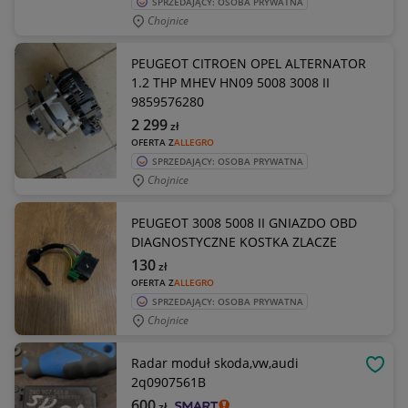
SPRZEDAJĄCY: OSOBA PRYWATNA
Chojnice
PEUGEOT CITROEN OPEL ALTERNATOR
1.2 THP MHEV HN09 5008 3008 II
9859576280
2 299
zł
OFERTA Z
ALLEGRO
SPRZEDAJĄCY: OSOBA PRYWATNA
Chojnice
PEUGEOT 3008 5008 II GNIAZDO OBD
DIAGNOSTYCZNE KOSTKA ZLACZE
130
zł
OFERTA Z
ALLEGRO
SPRZEDAJĄCY: OSOBA PRYWATNA
Chojnice
Radar moduł skoda,vw,audi
OBSE
2q0907561B
600
zł