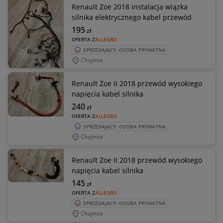
Renault Zoe 2018 instalacja wiązka
silnika elektrycznego kabel przewód
195
zł
OFERTA Z
ALLEGRO
SPRZEDAJĄCY: OSOBA PRYWATNA
Chojnice
Renault Zoe II 2018 przewód wysokiego
napięcia kabel silnika
240
zł
OFERTA Z
ALLEGRO
SPRZEDAJĄCY: OSOBA PRYWATNA
Chojnice
Renault Zoe II 2018 przewód wysokiego
napięcia kabel silnika
145
zł
OFERTA Z
ALLEGRO
SPRZEDAJĄCY: OSOBA PRYWATNA
Chojnice