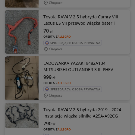
Chojnice
Toyota RAV4 V 2.5 hybryda Camry VIII
Lexus ES VII przewód wiązka baterii
70
zł
OFERTA Z
ALLEGRO
SPRZEDAJĄCY: OSOBA PRYWATNA
Chojnice
LADOWARKA YAZAKI 9482A134
MITSUBISHI OUTLANDER 3 III PHEV
999
zł
OFERTA Z
ALLEGRO
SPRZEDAJĄCY: OSOBA PRYWATNA
Chojnice
Toyota RAV4 V 2.5 hybryda 2019 - 2024
instalacja wiązka silnika A25A-A92CG
790
zł
OFERTA Z
ALLEGRO