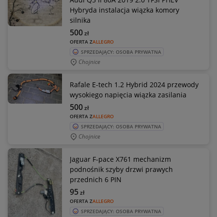
Hybryda instalacja wiązka komory
silnika
500
zł
OFERTA Z
ALLEGRO
SPRZEDAJĄCY: OSOBA PRYWATNA
Chojnice
Rafale E-tech 1.2 Hybrid 2024 przewody
wysokiego napięcia wiązka zasilania
500
zł
OFERTA Z
ALLEGRO
SPRZEDAJĄCY: OSOBA PRYWATNA
Chojnice
Jaguar F-pace X761 mechanizm
podnośnik szyby drzwi prawych
przednich 6 PIN
95
zł
OFERTA Z
ALLEGRO
SPRZEDAJĄCY: OSOBA PRYWATNA