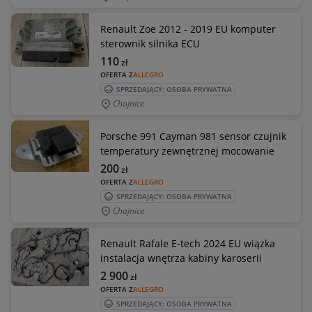
Renault Zoe 2012 - 2019 EU komputer
sterownik silnika ECU
110
zł
OFERTA Z
ALLEGRO
SPRZEDAJĄCY: OSOBA PRYWATNA
Chojnice
Porsche 991 Cayman 981 sensor czujnik
temperatury zewnętrznej mocowanie
200
zł
OFERTA Z
ALLEGRO
SPRZEDAJĄCY: OSOBA PRYWATNA
Chojnice
Renault Rafale E-tech 2024 EU wiązka
instalacja wnętrza kabiny karoserii
2 900
zł
OFERTA Z
ALLEGRO
SPRZEDAJĄCY: OSOBA PRYWATNA