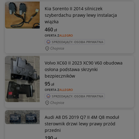
Kia Sorento II 2014 silniczek
szyberdachu prawy lewy instalacja
wiązka
460
zł
OFERTA Z
ALLEGRO
SPRZEDAJĄCY: OSOBA PRYWATNA
Chojnice
Volvo XC60 II 2023 XC90 V60 obudowa
osłona podstawa skrzynki
bezpieczników
95
zł
OFERTA Z
ALLEGRO
SPRZEDAJĄCY: OSOBA PRYWATNA
Chojnice
Audi A8 D5 2019 Q7 II 4M Q8 moduł
sterownik drzwi lewy prawy przód
przedni
190
zł