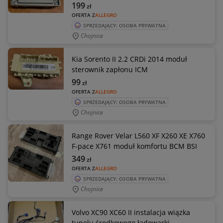
199
zł
OFERTA Z
ALLEGRO
SPRZEDAJĄCY: OSOBA PRYWATNA
Chojnice
Kia Sorento II 2.2 CRDi 2014 moduł
sterownik zapłonu ICM
99
zł
OFERTA Z
ALLEGRO
SPRZEDAJĄCY: OSOBA PRYWATNA
Chojnice
Range Rover Velar L560 XF X260 XE X760
F-pace X761 moduł komfortu BCM BSI
349
zł
OFERTA Z
ALLEGRO
SPRZEDAJĄCY: OSOBA PRYWATNA
Chojnice
Volvo XC90 XC60 II instalacja wiązka
tunelu środkowego ładowarki