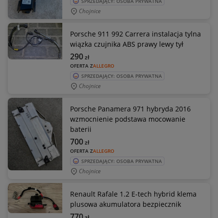
SPRZEDAJĄCY: OSOBA PRYWATNA
Chojnice
Porsche 911 992 Carrera instalacja tylna
wiązka czujnika ABS prawy lewy tył
290
zł
OFERTA Z
ALLEGRO
SPRZEDAJĄCY: OSOBA PRYWATNA
Chojnice
Porsche Panamera 971 hybryda 2016
wzmocnienie podstawa mocowanie
baterii
700
zł
OFERTA Z
ALLEGRO
SPRZEDAJĄCY: OSOBA PRYWATNA
Chojnice
Renault Rafale 1.2 E-tech hybrid klema
plusowa akumulatora bezpiecznik
770
zł