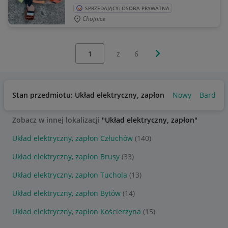
SPRZEDAJĄCY: OSOBA PRYWATNA
Chojnice
Wybierz stronę:
Następna strona
z
6
Stan przedmiotu: Układ elektryczny, zapłon
Nowy
Bardzo 
Zobacz w innej lokalizacji
"Układ elektryczny, zapłon"
Układ elektryczny, zapłon Człuchów
(140)
Układ elektryczny, zapłon Brusy
(33)
Układ elektryczny, zapłon Tuchola
(13)
Układ elektryczny, zapłon Bytów
(14)
Układ elektryczny, zapłon Kościerzyna
(15)