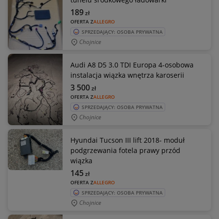
189
zł
OFERTA Z
ALLEGRO
SPRZEDAJĄCY: OSOBA PRYWATNA
Chojnice
Audi A8 D5 3.0 TDI Europa 4-osobowa
instalacja wiązka wnętrza karoserii
3 500
zł
OFERTA Z
ALLEGRO
SPRZEDAJĄCY: OSOBA PRYWATNA
Chojnice
Hyundai Tucson III lift 2018- moduł
podgrzewania fotela prawy przód
wiązka
145
zł
OFERTA Z
ALLEGRO
SPRZEDAJĄCY: OSOBA PRYWATNA
Chojnice