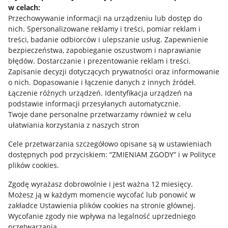
w celach:
Allegro Gadane dla sprzedających
Przechowywanie informacji na urządzeniu lub dostęp do
Allegro Gadane dla kupujących
nich
.
Spersonalizowane reklamy i treści, pomiar reklam i
treści, badanie odbiorców i ulepszanie usług
.
Zapewnienie
Mapa miejscowości
bezpieczeństwa, zapobieganie oszustwom i naprawianie
błędów
.
Dostarczanie i prezentowanie reklam i treści
.
Informacje prawne
Zapisanie decyzji dotyczących prywatności oraz informowanie
o nich
.
Dopasowanie i łączenie danych z innych źródeł
.
Regulamin
Łączenie różnych urządzeń
.
Identyfikacja urządzeń na
podstawie informacji przesyłanych automatycznie
.
Polityka plików "cookies"
Twoje dane personalne przetwarzamy również w celu
ułatwiania korzystania z naszych stron
Ustawienia plików "cookies"
Cele przetwarzania szczegółowo opisane są w ustawieniach
Udostępnianie lokalizacji
dostępnych pod przyciskiem: “ZMIENIAM ZGODY” i w Polityce
Informacje dla Aktu o Usługach Cyfrowych
plików cookies.
Zgodę wyrażasz dobrowolnie i jest ważna 12 miesięcy.
Pobierz aplikację
Możesz ją w każdym momencie wycofać lub ponowić w
zakładce
Ustawienia plików cookies
na stronie głównej.
Wycofanie zgody nie wpływa na legalność uprzedniego
przetwarzania.