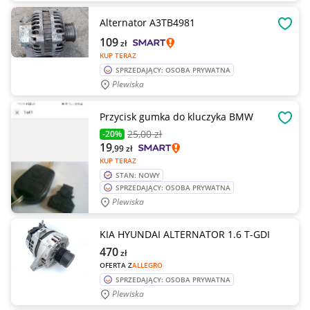
Alternator A3TB4981
OBSE
109
zł
KUP TERAZ
SPRZEDAJĄCY: OSOBA PRYWATNA
Plewiska
Przycisk gumka do kluczyka BMW
OBSE
25
,00 zł
-20%
19
,99
zł
KUP TERAZ
STAN: NOWY
SPRZEDAJĄCY: OSOBA PRYWATNA
Plewiska
KIA HYUNDAI ALTERNATOR 1.6 T-GDI
470
zł
OFERTA Z
ALLEGRO
SPRZEDAJĄCY: OSOBA PRYWATNA
Plewiska