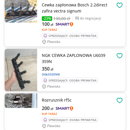
Cewka zapłonowa Bosch 2.2direct
OBSE
zafira vectra signum
130
,00 zł
do negocjacji
-23%
100
zł
KUP TERAZ
SPRZEDAJĄCY: OSOBA PRYWATNA
Plewiska
NGK CEWKA ZAPLONOWA U6039
OBSE
359N
350
zł
OGŁOSZENIE
SPRZEDAJĄCY: OSOBA PRYWATNA
Plewiska
Rozrusznik rf5c
OBSE
200
zł
KUP TERAZ
SPRZEDAJĄCY: OSOBA PRYWATNA
Plewiska