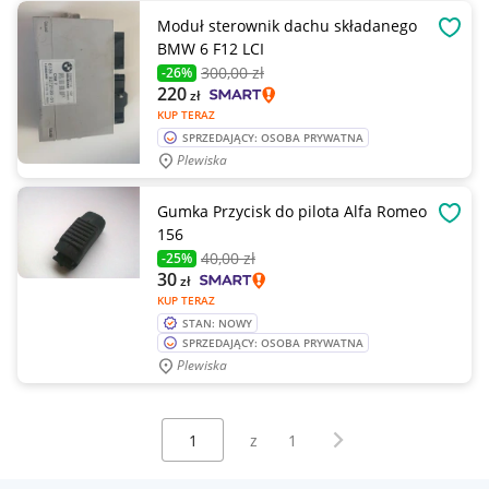
Moduł sterownik dachu składanego
OBSE
BMW 6 F12 LCI
300
,00 zł
-26%
220
zł
KUP TERAZ
SPRZEDAJĄCY: OSOBA PRYWATNA
Plewiska
Gumka Przycisk do pilota Alfa Romeo
OBSE
156
40
,00 zł
-25%
30
zł
KUP TERAZ
STAN: NOWY
SPRZEDAJĄCY: OSOBA PRYWATNA
Plewiska
Wybierz stronę:
Następna strona
z
1