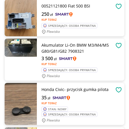
00521121800 Fiat 500 BSI
OBSE
250
zł
KUP TERAZ
SPRZEDAJĄCY: OSOBA PRYWATNA
Plewiska
Akumulator Li-On BMW M3/M4/M5
OBSE
G80/G81/G82 7908321
3 500
zł
KUP TERAZ
SPRZEDAJĄCY: OSOBA PRYWATNA
Plewiska
Honda Civic- przycisk gumka pilota
OBSE
35
zł
KUP TERAZ
STAN: NOWY
SPRZEDAJĄCY: OSOBA PRYWATNA
Plewiska