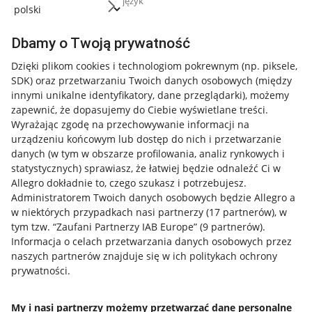
język
Dbamy o Twoją prywatność
Dzięki plikom cookies i technologiom pokrewnym
(np. piksele,
SDK)
oraz przetwarzaniu Twoich danych osobowych
(między
innymi unikalne identyfikatory, dane przeglądarki)
, możemy
zapewnić, że dopasujemy do Ciebie wyświetlane treści.
Wyrażając zgodę na przechowywanie informacji na
urządzeniu końcowym lub dostęp do nich i przetwarzanie
danych (w tym w obszarze profilowania, analiz rynkowych i
statystycznych) sprawiasz, że łatwiej będzie odnaleźć Ci w
Allegro dokładnie to, czego szukasz i potrzebujesz.
Administratorem Twoich danych osobowych będzie Allegro a
w niektórych przypadkach nasi partnerzy (
17
partnerów
), w
tym tzw. “Zaufani Partnerzy IAB Europe” (
9
partnerów
).
Przydatne informacje
Informacja o celach przetwarzania danych osobowych przez
naszych partnerów znajduje się w ich politykach ochrony
prywatności.
Jak to działa
Napisz do nas
My i nasi partnerzy możemy przetwarzać dane personalne