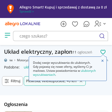
Allegro Smart! Kupuj i sprzedawaj z dostawą za 0 zł
Sprawdź »
Otwórz menu z kategoriami
szukaj
Układ elektryczny, zapłon
11
ogłoszeń
POL
o Lokalnie
Motoryzacja
Części samochodowe
Układ elektryczny, zapłon
Zamkn
Dodaj swoje wyszukiwania do ulubionych.
Gdy pojawią się nowe oferty, wyślemy Ci je
Podobne:
układ elektryczny zapłon
mailowo. Ustaw powiadomienia w
ulubionych
wyszukiwaniach
.
Filtruj
Plewiska, Wielkopolskie, +0 km
Ogłoszenia