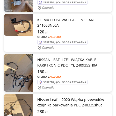
SPRZEDAJĄCY: OSOBA PRYWATNA
Oborniki
KLEMA PLUSOWA LEAF II NISSAN
241053NL0A
120
zł
OFERTA Z
ALLEGRO
SPRZEDAJĄCY: OSOBA PRYWATNA
Oborniki
NISSAN LEAF II ZE1 WIĄZKA KABLE
PARKTRONIC PDC TYŁ 240935SH0A
150
zł
OFERTA Z
ALLEGRO
SPRZEDAJĄCY: OSOBA PRYWATNA
Oborniki
Nissan Leaf II 2020 Wiązka przewodów
czujnika parkowania PDC 240335sh0a
280
zł