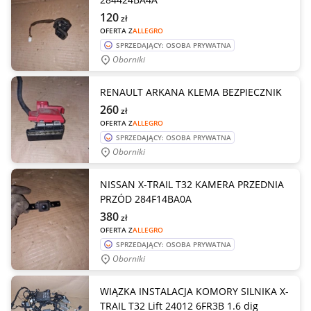
120
zł
OFERTA Z
ALLEGRO
SPRZEDAJĄCY: OSOBA PRYWATNA
Oborniki
RENAULT ARKANA KLEMA BEZPIECZNIK
260
zł
OFERTA Z
ALLEGRO
SPRZEDAJĄCY: OSOBA PRYWATNA
Oborniki
NISSAN X-TRAIL T32 KAMERA PRZEDNIA
PRZÓD 284F14BA0A
380
zł
OFERTA Z
ALLEGRO
SPRZEDAJĄCY: OSOBA PRYWATNA
Oborniki
WIĄZKA INSTALACJA KOMORY SILNIKA X-
TRAIL T32 Lift 24012 6FR3B 1.6 dig