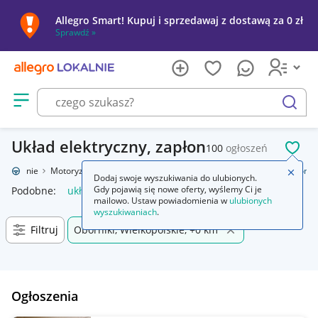
Allegro Smart! Kupuj i sprzedawaj z dostawą za 0 zł
Sprawdź »
Otwórz menu z kategoriami
szukaj
Układ elektryczny, zapłon
100
ogłoszeń
POL
o Lokalnie
Motoryzacja
Części samochodowe
Układ elektryczny, zapłon
Zamkn
Dodaj swoje wyszukiwania do ulubionych.
Gdy pojawią się nowe oferty, wyślemy Ci je
Podobne:
układ elektryczny zapłon
mailowo. Ustaw powiadomienia w
ulubionych
wyszukiwaniach
.
Filtruj
Oborniki, Wielkopolskie, +0 km
Ogłoszenia