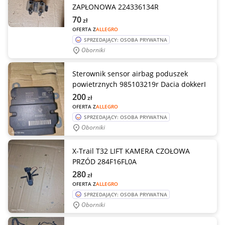
ZAPŁONOWA 224336134R
70
zł
OFERTA Z
ALLEGRO
SPRZEDAJĄCY: OSOBA PRYWATNA
Oborniki
Sterownik sensor airbag poduszek
powietrznych 985103219r Dacia dokkerI
200
zł
OFERTA Z
ALLEGRO
SPRZEDAJĄCY: OSOBA PRYWATNA
Oborniki
X-Trail T32 LIFT KAMERA CZOŁOWA
PRZÓD 284F16FL0A
280
zł
OFERTA Z
ALLEGRO
SPRZEDAJĄCY: OSOBA PRYWATNA
Oborniki