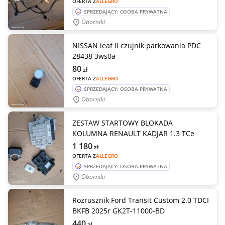
OFERTA Z
ALLEGRO
SPRZEDAJĄCY: OSOBA PRYWATNA
Oborniki
NISSAN leaf II czujnik parkowania PDC
28438 3ws0a
80
zł
OFERTA Z
ALLEGRO
SPRZEDAJĄCY: OSOBA PRYWATNA
Oborniki
ZESTAW STARTOWY BLOKADA
KOLUMNA RENAULT KADJAR 1.3 TCe
1 180
zł
OFERTA Z
ALLEGRO
SPRZEDAJĄCY: OSOBA PRYWATNA
Oborniki
Rozrusznik Ford Transit Custom 2.0 TDCI
BKFB 2025r GK2T-11000-BD
440
zł