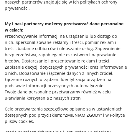
naszych partnerów znajduje się w ich politykach ochrony
prywatności.
Jak to działa
Napisz do nas
My i nasi partnerzy możemy przetwarzać dane personalne
w celach:
Allegro Gadane dla sprzedających
Przechowywanie informacji na urządzeniu lub dostęp do
Allegro Gadane dla kupujących
nich
.
Spersonalizowane reklamy i treści, pomiar reklam i
treści, badanie odbiorców i ulepszanie usług
.
Zapewnienie
Mapa miejscowości
bezpieczeństwa, zapobieganie oszustwom i naprawianie
błędów
.
Dostarczanie i prezentowanie reklam i treści
.
Informacje prawne
Zapisanie decyzji dotyczących prywatności oraz informowanie
o nich
.
Dopasowanie i łączenie danych z innych źródeł
.
Regulamin
Łączenie różnych urządzeń
.
Identyfikacja urządzeń na
podstawie informacji przesyłanych automatycznie
.
Polityka plików "cookies"
Twoje dane personalne przetwarzamy również w celu
ułatwiania korzystania z naszych stron
Ustawienia plików "cookies"
Cele przetwarzania szczegółowo opisane są w ustawieniach
Udostępnianie lokalizacji
dostępnych pod przyciskiem: “ZMIENIAM ZGODY” i w Polityce
Informacje dla Aktu o Usługach Cyfrowych
plików cookies.