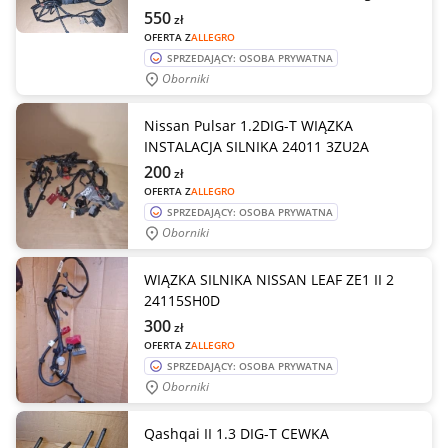
550
zł
OFERTA Z
ALLEGRO
SPRZEDAJĄCY: OSOBA PRYWATNA
Oborniki
Nissan Pulsar 1.2DIG-T WIĄZKA
INSTALACJA SILNIKA 24011 3ZU2A
200
zł
OFERTA Z
ALLEGRO
SPRZEDAJĄCY: OSOBA PRYWATNA
Oborniki
WIĄZKA SILNIKA NISSAN LEAF ZE1 II 2
24115SH0D
300
zł
OFERTA Z
ALLEGRO
SPRZEDAJĄCY: OSOBA PRYWATNA
Oborniki
Qashqai II 1.3 DIG-T CEWKA