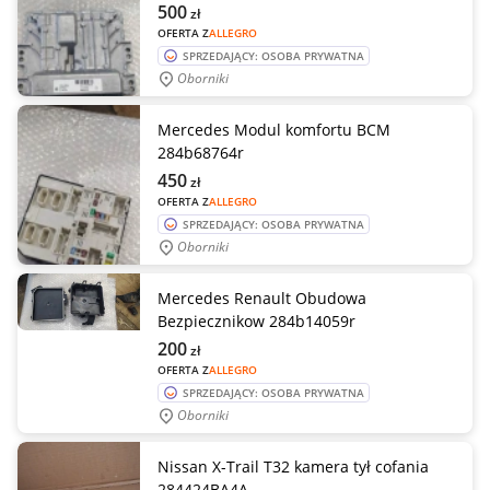
500
zł
OFERTA Z
ALLEGRO
SPRZEDAJĄCY: OSOBA PRYWATNA
Oborniki
Mercedes Modul komfortu BCM
284b68764r
450
zł
OFERTA Z
ALLEGRO
SPRZEDAJĄCY: OSOBA PRYWATNA
Oborniki
Mercedes Renault Obudowa
Bezpiecznikow 284b14059r
200
zł
OFERTA Z
ALLEGRO
SPRZEDAJĄCY: OSOBA PRYWATNA
Oborniki
Nissan X-Trail T32 kamera tył cofania
284424BA4A