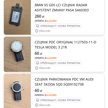
BMW X5 G05 LCI CZUJNIK RADAR
ASYSTENT ZMIANY PASA 5A60303
260
zł
OFERTA Z
ALLEGRO
SPRZEDAJĄCY: OSOBA PRYWATNA
Oborniki
CZUJNIK PDC ORYGINAŁ 1127503-11-D
TESLA MODEL 3 21R
60
zł
OFERTA Z
ALLEGRO
SPRZEDAJĄCY: OSOBA PRYWATNA
Oborniki
CZUJNIK PARKOWANIA PDC VW AUDI
SEAT SKODA 5Q0 5Q0919275B
60
zł
OFERTA Z
ALLEGRO
SPRZEDAJĄCY: OSOBA PRYWATNA
Oborniki