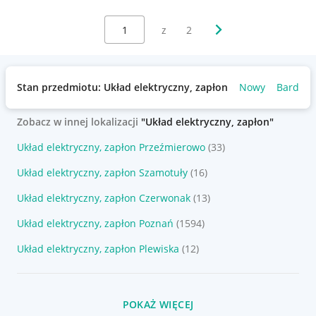
Wybierz stronę:
Następna strona
z
2
Stan przedmiotu: Układ elektryczny, zapłon
Nowy
Bardzo 
Zobacz w innej lokalizacji
"Układ elektryczny, zapłon"
Układ elektryczny, zapłon Przeźmierowo
(33)
Układ elektryczny, zapłon Szamotuły
(16)
Układ elektryczny, zapłon Czerwonak
(13)
Układ elektryczny, zapłon Poznań
(1594)
Układ elektryczny, zapłon Plewiska
(12)
POKAŻ WIĘCEJ