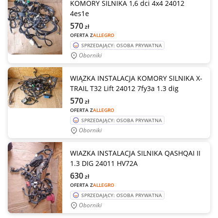
KOMORY SILNIKA 1,6 dci 4x4 24012
4es1e
570
zł
OFERTA Z
ALLEGRO
SPRZEDAJĄCY: OSOBA PRYWATNA
Oborniki
WIĄZKA INSTALACJA KOMORY SILNIKA X-
TRAIL T32 Lift 24012 7fy3a 1.3 dig
570
zł
OFERTA Z
ALLEGRO
SPRZEDAJĄCY: OSOBA PRYWATNA
Oborniki
WIAZKA INSTALACJA SILNIKA QASHQAI II
1.3 DIG 24011 HV72A
630
zł
OFERTA Z
ALLEGRO
SPRZEDAJĄCY: OSOBA PRYWATNA
Oborniki