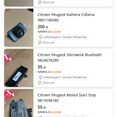
Oborniki
Citroen Peugeot Kamera Cofania
9801146580
200
zł
OFERTA Z
ALLEGRO
SPRZEDAJĄCY: OSOBA PRYWATNA
Oborniki
Citroen Peugeot Sterownik Bluetooth
9824678280
50
zł
OFERTA Z
ALLEGRO
SPRZEDAJĄCY: OSOBA PRYWATNA
Oborniki
Citroen Peugeot Moduł Start Stop
9819598180
50
zł
OFERTA Z
ALLEGRO