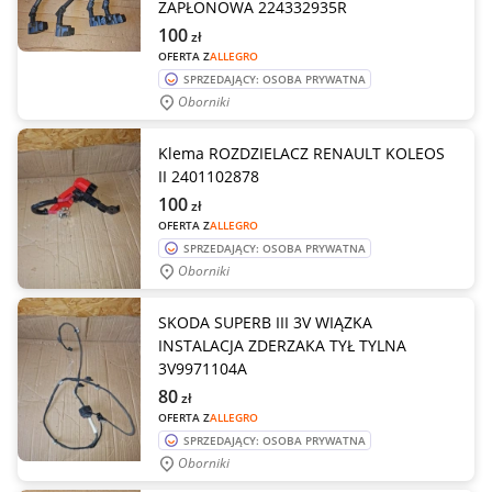
ZAPŁONOWA 224332935R
100
zł
OFERTA Z
ALLEGRO
SPRZEDAJĄCY: OSOBA PRYWATNA
Oborniki
Klema ROZDZIELACZ RENAULT KOLEOS
II 2401102878
100
zł
OFERTA Z
ALLEGRO
SPRZEDAJĄCY: OSOBA PRYWATNA
Oborniki
SKODA SUPERB III 3V WIĄZKA
INSTALACJA ZDERZAKA TYŁ TYLNA
3V9971104A
80
zł
OFERTA Z
ALLEGRO
SPRZEDAJĄCY: OSOBA PRYWATNA
Oborniki