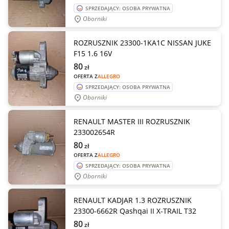
SPRZEDAJĄCY: OSOBA PRYWATNA
Oborniki
ROZRUSZNIK 23300-1KA1C NISSAN JUKE
F15 1.6 16V
80
zł
OFERTA Z
ALLEGRO
SPRZEDAJĄCY: OSOBA PRYWATNA
Oborniki
RENAULT MASTER III ROZRUSZNIK
233002654R
80
zł
OFERTA Z
ALLEGRO
SPRZEDAJĄCY: OSOBA PRYWATNA
Oborniki
RENAULT KADJAR 1.3 ROZRUSZNIK
23300-6662R Qashqai II X-TRAIL T32
80
zł