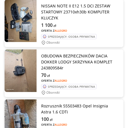
NISSAN NOTE II E12 1.5 DCI ZESTAW
STARTOWY 23710xh30b KOMPUTER
KLUCZYK
1 100
zł
OFERTA Z
ALLEGRO
SPRZEDAJĄCY: OSOBA PRYWATNA
Oborniki
OBUDOWA BEZPIECZNIKÓW DACIA
DOKKER LODGY SKRZYNKA KOMPLET
243809584r
70
zł
OFERTA Z
ALLEGRO
SPRZEDAJĄCY: OSOBA PRYWATNA
Oborniki
Rozrusznik 55503483 Opel Insignia
Astra 1.6 CDTi
100
zł
OFERTA Z
ALLEGRO