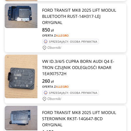
FORD TRANSIT MK8 2025 LIFT MODUL
BLUETOOTH RU5T-14H317-LEJ
ORYGINAL
850
zł
OFERTA Z
ALLEGRO
SPRZEDAJĄCY: OSOBA PRYWATNA
Oborniki
VW ID.3/4/5 CUPRA BORN AUDI Q4 E-
TRON CZUJNIK ODLEGŁOSĆI RADAR
1EA907572H
260
zł
OFERTA Z
ALLEGRO
SPRZEDAJĄCY: OSOBA PRYWATNA
Oborniki
FORD TRANSIT MK8 2025 LIFT MODUL
STEROWNIK RK3T-14G647-BCD
ORYGINAL