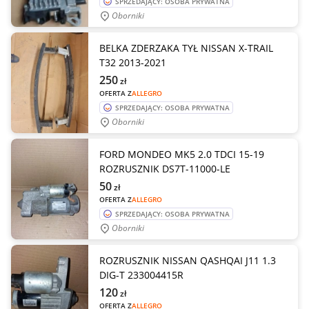
SPRZEDAJĄCY: OSOBA PRYWATNA
Oborniki
BELKA ZDERZAKA TYŁ NISSAN X-TRAIL
T32 2013-2021
250
zł
OFERTA Z
ALLEGRO
SPRZEDAJĄCY: OSOBA PRYWATNA
Oborniki
FORD MONDEO MK5 2.0 TDCI 15-19
ROZRUSZNIK DS7T-11000-LE
50
zł
OFERTA Z
ALLEGRO
SPRZEDAJĄCY: OSOBA PRYWATNA
Oborniki
ROZRUSZNIK NISSAN QASHQAI J11 1.3
DIG-T 233004415R
120
zł
OFERTA Z
ALLEGRO