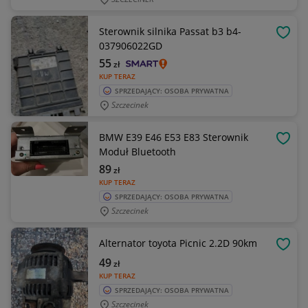
Sterownik silnika Passat b3 b4-
OBSE
037906022GD
55
zł
KUP TERAZ
SPRZEDAJĄCY: OSOBA PRYWATNA
Szczecinek
BMW E39 E46 E53 E83 Sterownik
OBSE
Moduł Bluetooth
89
zł
KUP TERAZ
SPRZEDAJĄCY: OSOBA PRYWATNA
Szczecinek
Alternator toyota Picnic 2.2D 90km
OBSE
49
zł
KUP TERAZ
SPRZEDAJĄCY: OSOBA PRYWATNA
Szczecinek