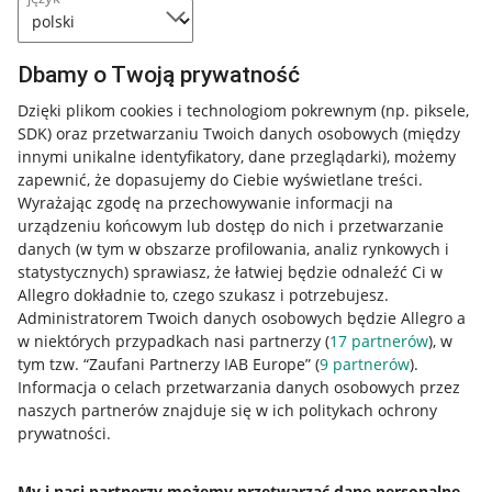
Dbamy o Twoją prywatność
Dzięki plikom cookies i technologiom pokrewnym
(np. piksele,
SDK)
oraz przetwarzaniu Twoich danych osobowych
(między
innymi unikalne identyfikatory, dane przeglądarki)
, możemy
zapewnić, że dopasujemy do Ciebie wyświetlane treści.
Wyrażając zgodę na przechowywanie informacji na
urządzeniu końcowym lub dostęp do nich i przetwarzanie
danych (w tym w obszarze profilowania, analiz rynkowych i
statystycznych) sprawiasz, że łatwiej będzie odnaleźć Ci w
Allegro dokładnie to, czego szukasz i potrzebujesz.
Administratorem Twoich danych osobowych będzie Allegro a
w niektórych przypadkach nasi partnerzy (
17
partnerów
), w
tym tzw. “Zaufani Partnerzy IAB Europe” (
9
partnerów
).
Przydatne informacje
Informacja o celach przetwarzania danych osobowych przez
naszych partnerów znajduje się w ich politykach ochrony
prywatności.
Jak to działa
Napisz do nas
My i nasi partnerzy możemy przetwarzać dane personalne