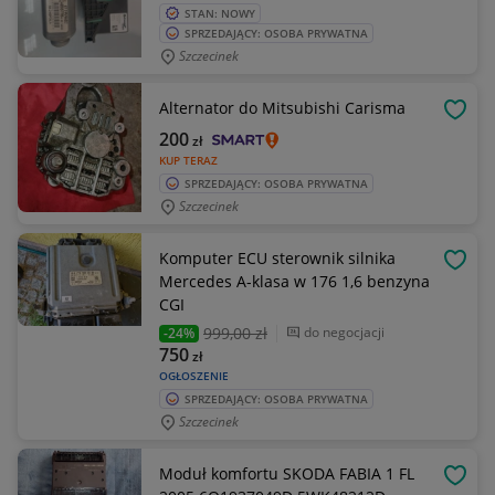
STAN: NOWY
SPRZEDAJĄCY: OSOBA PRYWATNA
Szczecinek
Alternator do Mitsubishi Carisma
OBSE
200
zł
KUP TERAZ
SPRZEDAJĄCY: OSOBA PRYWATNA
Szczecinek
Komputer ECU sterownik silnika
OBSE
Mercedes A-klasa w 176 1,6 benzyna
CGI
999
,00 zł
do negocjacji
-24%
750
zł
OGŁOSZENIE
SPRZEDAJĄCY: OSOBA PRYWATNA
Szczecinek
Moduł komfortu SKODA FABIA 1 FL
OBSE