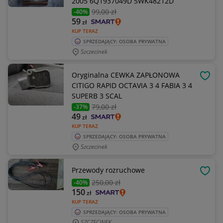
2005 6Q1937049D 5WK48212D
99
,00 zł
-40%
59
zł
KUP TERAZ
SPRZEDAJĄCY: OSOBA PRYWATNA
Szczecinek
Oryginalna CEWKA ZAPŁONOWA
OBSE
CITIGO RAPID OCTAVIA 3 4 FABIA 3 4
SUPERB 3 SCAL
79
,00 zł
-37%
49
zł
KUP TERAZ
SPRZEDAJĄCY: OSOBA PRYWATNA
Szczecinek
Przewody rozruchowe
OBSE
250
,00 zł
-40%
150
zł
KUP TERAZ
SPRZEDAJĄCY: OSOBA PRYWATNA
SZCZECINEK