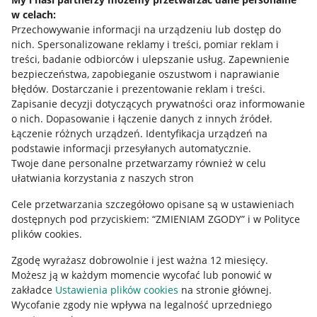
w celach:
Allegro Gadane dla sprzedających
Przechowywanie informacji na urządzeniu lub dostęp do
Allegro Gadane dla kupujących
nich
.
Spersonalizowane reklamy i treści, pomiar reklam i
treści, badanie odbiorców i ulepszanie usług
.
Zapewnienie
Mapa miejscowości
bezpieczeństwa, zapobieganie oszustwom i naprawianie
błędów
.
Dostarczanie i prezentowanie reklam i treści
.
Informacje prawne
Zapisanie decyzji dotyczących prywatności oraz informowanie
o nich
.
Dopasowanie i łączenie danych z innych źródeł
.
Regulamin
Łączenie różnych urządzeń
.
Identyfikacja urządzeń na
podstawie informacji przesyłanych automatycznie
.
Polityka plików "cookies"
Twoje dane personalne przetwarzamy również w celu
ułatwiania korzystania z naszych stron
Ustawienia plików "cookies"
Cele przetwarzania szczegółowo opisane są w ustawieniach
Udostępnianie lokalizacji
dostępnych pod przyciskiem: “ZMIENIAM ZGODY” i w Polityce
Informacje dla Aktu o Usługach Cyfrowych
plików cookies.
Zgodę wyrażasz dobrowolnie i jest ważna 12 miesięcy.
Pobierz aplikację
Możesz ją w każdym momencie wycofać lub ponowić w
zakładce
Ustawienia plików cookies
na stronie głównej.
Wycofanie zgody nie wpływa na legalność uprzedniego