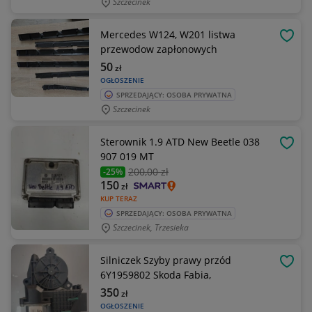
Szczecinek
Mercedes W124, W201 listwa
OBSE
przewodow zapłonowych
50
zł
OGŁOSZENIE
SPRZEDAJĄCY: OSOBA PRYWATNA
Szczecinek
Sterownik 1.9 ATD New Beetle 038
OBSE
907 019 MT
200
,00 zł
-25%
150
zł
KUP TERAZ
SPRZEDAJĄCY: OSOBA PRYWATNA
Szczecinek, Trzesieka
Silniczek Szyby prawy przód
OBSE
6Y1959802 Skoda Fabia,
350
zł
OGŁOSZENIE