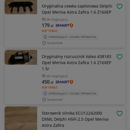
Oryginalna cewka zapłonowa Delphi
OBSE
Opel Meriva Astra Zafira 1.6 Z16XEP
do negocjacji
179
zł
KUP TERAZ
SPRZEDAJĄCY: OSOBA PRYWATNA
Szczecinek
Oryginalny rozrusznik Valeo 438183
OBSE
Opel Meriva Astra Zafira 1.6 Z16XEP
1.5r
do negocjacji
450
zł
KUP TERAZ
SPRZEDAJĄCY: OSOBA PRYWATNA
Szczecinek
Sterownik silnika ECU12242000
OBSE
DXML Delphi HSFI-2.5 Opel Meriva
Astra Zafira