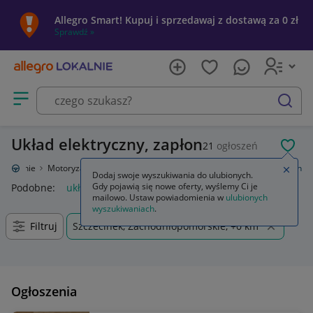
Allegro Smart! Kupuj i sprzedawaj z dostawą za 0 zł
Sprawdź »
Otwórz menu z kategoriami
szukaj
Układ elektryczny, zapłon
21
ogłoszeń
POL
o Lokalnie
Motoryzacja
Części samochodowe
Układ elektryczny, zapłon
Zamkn
Dodaj swoje wyszukiwania do ulubionych.
Gdy pojawią się nowe oferty, wyślemy Ci je
Podobne:
układ elektryczny zapłon
mailowo. Ustaw powiadomienia w
ulubionych
wyszukiwaniach
.
Filtruj
Szczecinek, Zachodniopomorskie, +0 km
Ogłoszenia