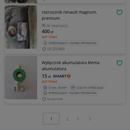
rozrusznik renault magnum,
OBSE
premium
do negocjacji
400
zł
KUP TERAZ
SPRZEDAJĄCY: OSOBA PRYWATNA
SZCZECINEK
Wyłącznik akumulatora klema
OBSE
akumulatora
15
zł
KUP TERAZ
STAN: NOWY
CZĘSTO SPRZEDAJE
SPRZEDAJĄCY: OSOBA PRYWATNA
Szczecinek
Wybierz stronę:
Następna strona
z
1