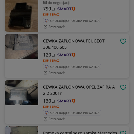
do negocjacji
799
zł
KUP TERAZ
SPRZEDAJĄCY: OSOBA PRYWATNA
Szczecinek
CEWKA ZAPŁONOWA PEUGEOT
OBSE
306.406,605
120
zł
KUP TERAZ
SPRZEDAJĄCY: OSOBA PRYWATNA
Szczecinek
CEWKA ZAPŁONOWA OPEL ZAFIRA A
OBSE
2.2 2001r
130
zł
KUP TERAZ
SPRZEDAJĄCY: OSOBA PRYWATNA
Szczecinek
Pompka centalnego zamka Mercedes