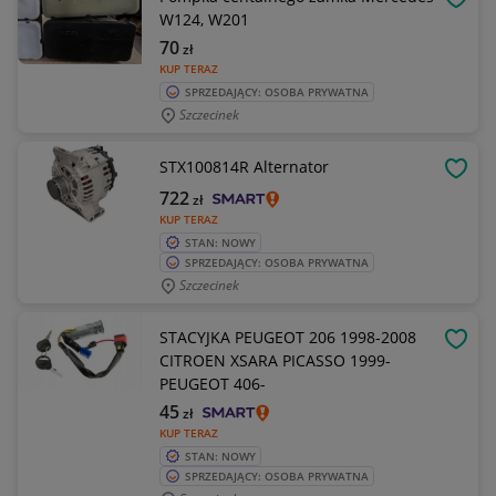
OBSE
W124, W201
70
zł
KUP TERAZ
SPRZEDAJĄCY: OSOBA PRYWATNA
Szczecinek
STX100814R Alternator
OBSE
722
zł
KUP TERAZ
STAN: NOWY
SPRZEDAJĄCY: OSOBA PRYWATNA
Szczecinek
STACYJKA PEUGEOT 206 1998-2008
OBSE
CITROEN XSARA PICASSO 1999-
PEUGEOT 406-
45
zł
KUP TERAZ
STAN: NOWY
SPRZEDAJĄCY: OSOBA PRYWATNA