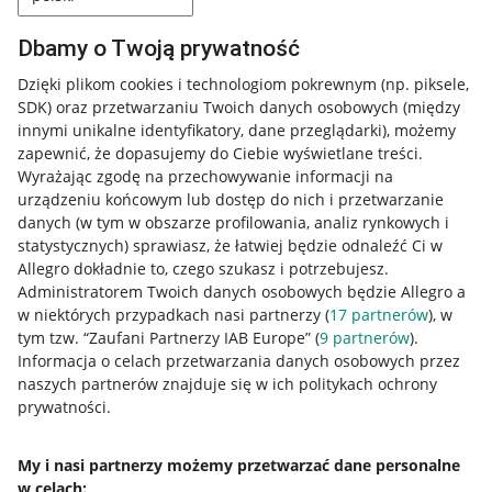
Dbamy o Twoją prywatność
Dzięki plikom cookies i technologiom pokrewnym
(np. piksele,
SDK)
oraz przetwarzaniu Twoich danych osobowych
(między
innymi unikalne identyfikatory, dane przeglądarki)
, możemy
zapewnić, że dopasujemy do Ciebie wyświetlane treści.
Wyrażając zgodę na przechowywanie informacji na
urządzeniu końcowym lub dostęp do nich i przetwarzanie
danych (w tym w obszarze profilowania, analiz rynkowych i
statystycznych) sprawiasz, że łatwiej będzie odnaleźć Ci w
Allegro dokładnie to, czego szukasz i potrzebujesz.
Administratorem Twoich danych osobowych będzie Allegro a
w niektórych przypadkach nasi partnerzy (
17
partnerów
), w
tym tzw. “Zaufani Partnerzy IAB Europe” (
9
partnerów
).
Przydatne informacje
Informacja o celach przetwarzania danych osobowych przez
naszych partnerów znajduje się w ich politykach ochrony
prywatności.
Jak to działa
Napisz do nas
My i nasi partnerzy możemy przetwarzać dane personalne
w celach:
Allegro Gadane dla sprzedających