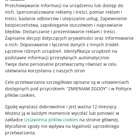
Przechowywanie informacji na urządzeniu lub dostęp do
Allegro Gadane dla kupujących
nich
.
Spersonalizowane reklamy i treści, pomiar reklam i
treści, badanie odbiorców i ulepszanie usług
.
Zapewnienie
Mapa miejscowości
bezpieczeństwa, zapobieganie oszustwom i naprawianie
błędów
.
Dostarczanie i prezentowanie reklam i treści
.
Informacje prawne
Zapisanie decyzji dotyczących prywatności oraz informowanie
o nich
.
Dopasowanie i łączenie danych z innych źródeł
.
Regulamin
Łączenie różnych urządzeń
.
Identyfikacja urządzeń na
podstawie informacji przesyłanych automatycznie
.
Polityka plików "cookies"
Twoje dane personalne przetwarzamy również w celu
ułatwiania korzystania z naszych stron
Ustawienia plików "cookies"
Cele przetwarzania szczegółowo opisane są w ustawieniach
Udostępnianie lokalizacji
dostępnych pod przyciskiem: “ZMIENIAM ZGODY” i w Polityce
Informacje dla Aktu o Usługach Cyfrowych
plików cookies.
Zgodę wyrażasz dobrowolnie i jest ważna 12 miesięcy.
Pobierz aplikację
Możesz ją w każdym momencie wycofać lub ponowić w
zakładce
Ustawienia plików cookies
na stronie głównej.
Wycofanie zgody nie wpływa na legalność uprzedniego
przetwarzania.