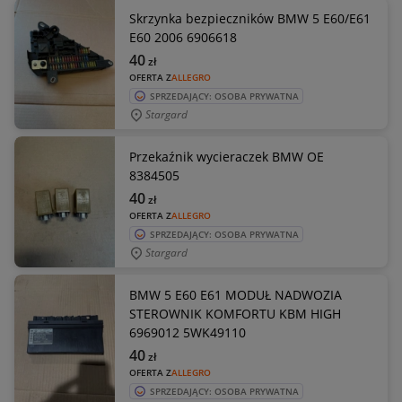
Skrzynka bezpieczników BMW 5 E60/E61
E60 2006 6906618
40
zł
OFERTA Z
ALLEGRO
SPRZEDAJĄCY: OSOBA PRYWATNA
Stargard
Przekaźnik wycieraczek BMW OE
8384505
40
zł
OFERTA Z
ALLEGRO
SPRZEDAJĄCY: OSOBA PRYWATNA
Stargard
BMW 5 E60 E61 MODUŁ NADWOZIA
STEROWNIK KOMFORTU KBM HIGH
6969012 5WK49110
40
zł
OFERTA Z
ALLEGRO
SPRZEDAJĄCY: OSOBA PRYWATNA