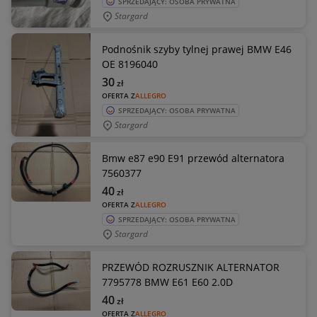
SPRZEDAJĄCY: OSOBA PRYWATNA
Stargard
Podnośnik szyby tylnej prawej BMW E46
OE 8196040
30
zł
OFERTA Z
ALLEGRO
SPRZEDAJĄCY: OSOBA PRYWATNA
Stargard
Bmw e87 e90 E91 przewód alternatora
7560377
40
zł
OFERTA Z
ALLEGRO
SPRZEDAJĄCY: OSOBA PRYWATNA
Stargard
PRZEWÓD ROZRUSZNIK ALTERNATOR
7795778 BMW E61 E60 2.0D
40
zł
OFERTA Z
ALLEGRO