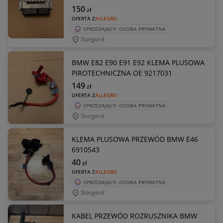
150
zł
OFERTA Z
ALLEGRO
SPRZEDAJĄCY: OSOBA PRYWATNA
Stargard
BMW E82 E90 E91 E92 KLEMA PLUSOWA
PIROTECHNICZNA OE 9217031
149
zł
OFERTA Z
ALLEGRO
SPRZEDAJĄCY: OSOBA PRYWATNA
Stargard
KLEMA PLUSOWA PRZEWÓD BMW E46
6910543
40
zł
OFERTA Z
ALLEGRO
SPRZEDAJĄCY: OSOBA PRYWATNA
Stargard
KABEL PRZEWÓD ROZRUSZNIKA BMW