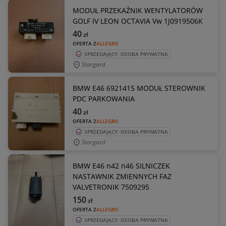
MODUŁ PRZEKAŹNIK WENTYLATORÓW
GOLF IV LEON OCTAVIA Vw 1J0919506K
40
zł
OFERTA Z
ALLEGRO
SPRZEDAJĄCY: OSOBA PRYWATNA
Stargard
BMW E46 6921415 MODUŁ STEROWNIK
PDC PARKOWANIA
40
zł
OFERTA Z
ALLEGRO
SPRZEDAJĄCY: OSOBA PRYWATNA
Stargard
BMW E46 n42 n46 SILNICZEK
NASTAWNIK ZMIENNYCH FAZ
VALVETRONIK 7509295
150
zł
OFERTA Z
ALLEGRO
SPRZEDAJĄCY: OSOBA PRYWATNA