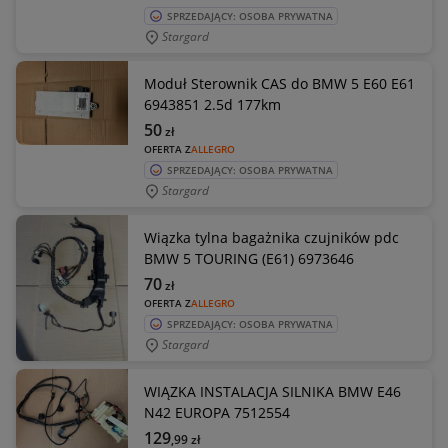
SPRZEDAJĄCY: OSOBA PRYWATNA
Stargard
Moduł Sterownik CAS do BMW 5 E60 E61
6943851 2.5d 177km
50
zł
OFERTA Z
ALLEGRO
SPRZEDAJĄCY: OSOBA PRYWATNA
Stargard
Wiązka tylna bagażnika czujników pdc
BMW 5 TOURING (E61) 6973646
70
zł
OFERTA Z
ALLEGRO
SPRZEDAJĄCY: OSOBA PRYWATNA
Stargard
WIĄZKA INSTALACJA SILNIKA BMW E46
N42 EUROPA 7512554
129
,99
zł