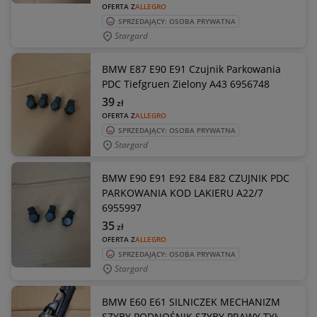
OFERTA Z
ALLEGRO
SPRZEDAJĄCY: OSOBA PRYWATNA
Stargard
BMW E87 E90 E91 Czujnik Parkowania
PDC Tiefgruen Zielony A43 6956748
39
zł
OFERTA Z
ALLEGRO
SPRZEDAJĄCY: OSOBA PRYWATNA
Stargard
BMW E90 E91 E92 E84 E82 CZUJNIK PDC
PARKOWANIA KOD LAKIERU A22/7
6955997
35
zł
OFERTA Z
ALLEGRO
SPRZEDAJĄCY: OSOBA PRYWATNA
Stargard
BMW E60 E61 SILNICZEK MECHANIZM
SZYBY PODNOŚNIK SZYBY PRAWY TYŁ