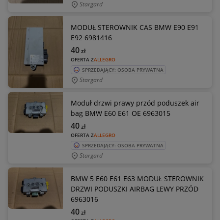
Stargard
MODUŁ STEROWNIK CAS BMW E90 E91
E92 6981416
40
zł
OFERTA Z
ALLEGRO
SPRZEDAJĄCY: OSOBA PRYWATNA
Stargard
Moduł drzwi prawy przód poduszek air
bag BMW E60 E61 OE 6963015
40
zł
OFERTA Z
ALLEGRO
SPRZEDAJĄCY: OSOBA PRYWATNA
Stargard
BMW 5 E60 E61 E63 MODUŁ STEROWNIK
DRZWI PODUSZKI AIRBAG LEWY PRZÓD
6963016
40
zł