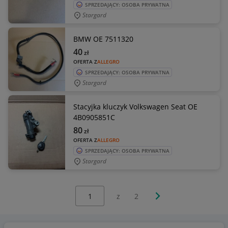
SPRZEDAJĄCY: OSOBA PRYWATNA
Stargard
BMW OE 7511320
40
zł
OFERTA Z
ALLEGRO
SPRZEDAJĄCY: OSOBA PRYWATNA
Stargard
Stacyjka kluczyk Volkswagen Seat OE
4B0905851C
80
zł
OFERTA Z
ALLEGRO
SPRZEDAJĄCY: OSOBA PRYWATNA
Stargard
Wybierz stronę:
Następna strona
z
2