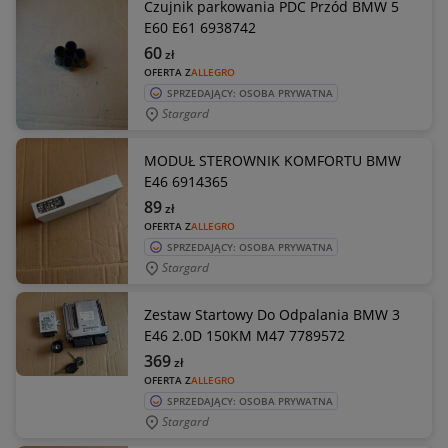
Czujnik parkowania PDC Przód BMW 5
E60 E61 6938742
60
zł
OFERTA Z
ALLEGRO
SPRZEDAJĄCY: OSOBA PRYWATNA
Stargard
MODUŁ STEROWNIK KOMFORTU BMW
E46 6914365
89
zł
OFERTA Z
ALLEGRO
SPRZEDAJĄCY: OSOBA PRYWATNA
Stargard
Zestaw Startowy Do Odpalania BMW 3
E46 2.0D 150KM M47 7789572
369
zł
OFERTA Z
ALLEGRO
SPRZEDAJĄCY: OSOBA PRYWATNA
Stargard