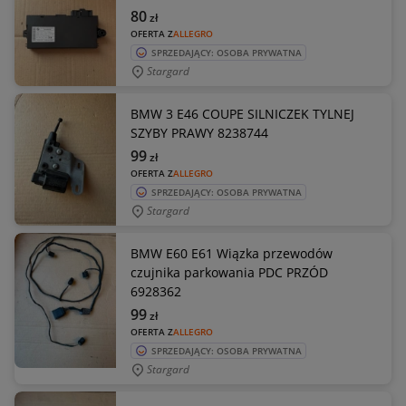
80
zł
OFERTA Z
ALLEGRO
SPRZEDAJĄCY: OSOBA PRYWATNA
Stargard
BMW 3 E46 COUPE SILNICZEK TYLNEJ
SZYBY PRAWY 8238744
99
zł
OFERTA Z
ALLEGRO
SPRZEDAJĄCY: OSOBA PRYWATNA
Stargard
BMW E60 E61 Wiązka przewodów
czujnika parkowania PDC PRZÓD
6928362
99
zł
OFERTA Z
ALLEGRO
SPRZEDAJĄCY: OSOBA PRYWATNA
Stargard