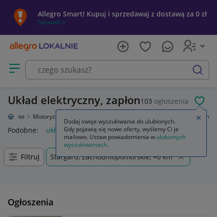
Allegro Smart! Kupuj i sprzedawaj z dostawą za 0 zł
Sprawdź »
Otwórz menu z kategoriami
szukaj
Układ elektryczny, zapłon
103
ogłoszenia
POL
o Lokalnie
Motoryzacja
Części samochodowe
Układ elektryczny, zapłon
Zamkn
Dodaj swoje wyszukiwania do ulubionych.
Gdy pojawią się nowe oferty, wyślemy Ci je
Podobne:
układ elektryczny zapłon
mailowo. Ustaw powiadomienia w
ulubionych
wyszukiwaniach
.
Filtruj
Stargard, Zachodniopomorskie, +0 km
Ogłoszenia