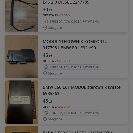
E46 2.0 DIESEL 2247789
30
zł
OFERTA Z
ALLEGRO
SPRZEDAJĄCY: OSOBA PRYWATNA
Stargard
MODUŁ STEROWNIK KOMFORTU
9177981 BMW E91 E92 e90
45
zł
OFERTA Z
ALLEGRO
SPRZEDAJĄCY: OSOBA PRYWATNA
Stargard
BMW E60 E61 MODUŁ sterownik świateł
6985363
45
zł
OFERTA Z
ALLEGRO
SPRZEDAJĄCY: OSOBA PRYWATNA
Stargard
BMW 5 E60 E61 MODUŁ NADWOZIA