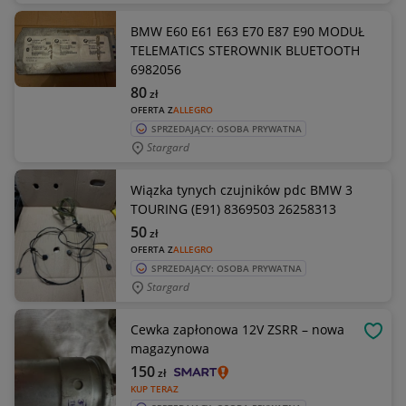
BMW E60 E61 E63 E70 E87 E90 MODUŁ
TELEMATICS STEROWNIK BLUETOOTH
6982056
80
zł
OFERTA Z
ALLEGRO
SPRZEDAJĄCY: OSOBA PRYWATNA
Stargard
Wiązka tynych czujników pdc BMW 3
TOURING (E91) 8369503 26258313
50
zł
OFERTA Z
ALLEGRO
SPRZEDAJĄCY: OSOBA PRYWATNA
Stargard
Cewka zapłonowa 12V ZSRR – nowa
OBSE
magazynowa
150
zł
KUP TERAZ