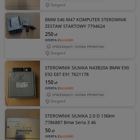
Stargard
BMW E46 M47 KOMPUTER STEROWNIK
ZESTAW STARTOWY 7794624
250
zł
OFERTA Z
ALLEGRO
SPRZEDAJĄCY: OSOBA PRYWATNA
Stargard
STEROWNIK SILNIKA N43B20A BMW E90
E92 E87 E91 7621178
150
zł
OFERTA Z
ALLEGRO
SPRZEDAJĄCY: OSOBA PRYWATNA
Stargard
STEROWNIK SILNIKA 2.0 D 136km
7786887 Bmw Seria 3 46
50
zł
OFERTA Z
ALLEGRO