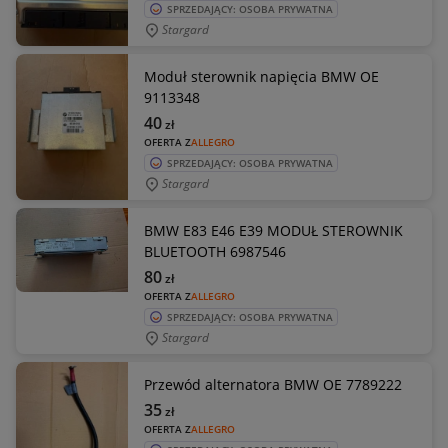
SPRZEDAJĄCY: OSOBA PRYWATNA
Stargard
Moduł sterownik napięcia BMW OE
9113348
40
zł
OFERTA Z
ALLEGRO
SPRZEDAJĄCY: OSOBA PRYWATNA
Stargard
BMW E83 E46 E39 MODUŁ STEROWNIK
BLUETOOTH 6987546
80
zł
OFERTA Z
ALLEGRO
SPRZEDAJĄCY: OSOBA PRYWATNA
Stargard
Przewód alternatora BMW OE 7789222
35
zł
OFERTA Z
ALLEGRO