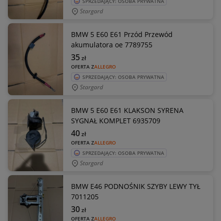
SPRZEDAJĄCY: OSOBA PRYWATNA
Stargard
BMW 5 E60 E61 Przód Przewód
akumulatora oe 7789755
35
zł
OFERTA Z
ALLEGRO
SPRZEDAJĄCY: OSOBA PRYWATNA
Stargard
BMW 5 E60 E61 KLAKSON SYRENA
SYGNAŁ KOMPLET 6935709
40
zł
OFERTA Z
ALLEGRO
SPRZEDAJĄCY: OSOBA PRYWATNA
Stargard
BMW E46 PODNOŚNIK SZYBY LEWY TYŁ
7011205
30
zł
OFERTA Z
ALLEGRO