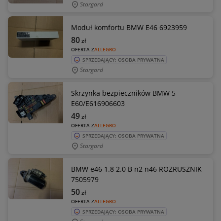
Stargard
Moduł komfortu BMW E46 6923959
80
zł
OFERTA Z
ALLEGRO
SPRZEDAJĄCY: OSOBA PRYWATNA
Stargard
Skrzynka bezpieczników BMW 5
E60/E616906603
49
zł
OFERTA Z
ALLEGRO
SPRZEDAJĄCY: OSOBA PRYWATNA
Stargard
BMW e46 1.8 2.0 B n2 n46 ROZRUSZNIK
7505979
50
zł
OFERTA Z
ALLEGRO
SPRZEDAJĄCY: OSOBA PRYWATNA