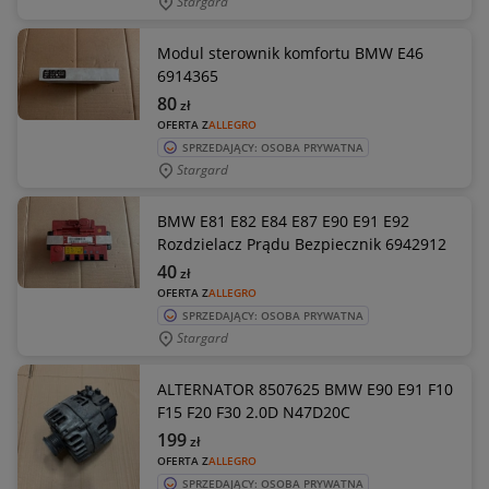
Stargard
Modul sterownik komfortu BMW E46
6914365
80
zł
OFERTA Z
ALLEGRO
SPRZEDAJĄCY: OSOBA PRYWATNA
Stargard
BMW E81 E82 E84 E87 E90 E91 E92
Rozdzielacz Prądu Bezpiecznik 6942912
40
zł
OFERTA Z
ALLEGRO
SPRZEDAJĄCY: OSOBA PRYWATNA
Stargard
ALTERNATOR 8507625 BMW E90 E91 F10
F15 F20 F30 2.0D N47D20C
199
zł
OFERTA Z
ALLEGRO
SPRZEDAJĄCY: OSOBA PRYWATNA