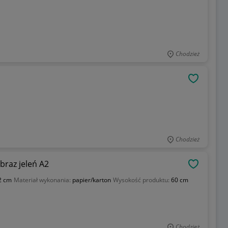
Chodzież
OBSERWU
Chodzież
braz jeleń A2
OBSERWU
2 cm
Materiał wykonania:
papier/karton
Wysokość produktu:
60 cm
Chodzież