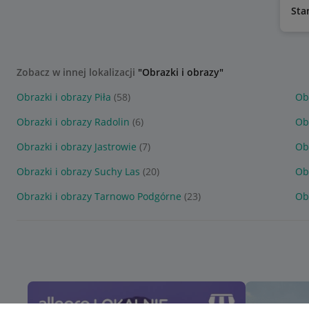
Sta
Zobacz w innej lokalizacji
"Obrazki i obrazy"
Obrazki i obrazy Piła
(58)
Ob
Obrazki i obrazy Radolin
(6)
Ob
Obrazki i obrazy Jastrowie
(7)
Ob
Obrazki i obrazy Suchy Las
(20)
Ob
Obrazki i obrazy Tarnowo Podgórne
(23)
Ob