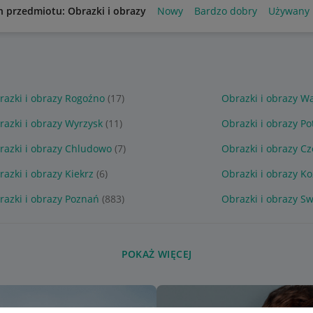
n przedmiotu: Obrazki i obrazy
Nowy
Bardzo dobry
Używany
razki i obrazy Rogoźno
(17)
Obrazki i obrazy W
razki i obrazy Wyrzysk
(11)
Obrazki i obrazy P
razki i obrazy Chludowo
(7)
Obrazki i obrazy C
razki i obrazy Kiekrz
(6)
Obrazki i obrazy K
razki i obrazy Poznań
(883)
Obrazki i obrazy S
POKAŻ WIĘCEJ