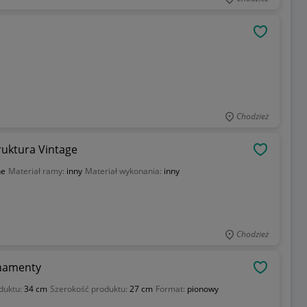
OBSERWU
Chodzież
uktura Vintage
OBSERWU
ne
Materiał ramy:
inny
Materiał wykonania:
inny
Chodzież
namenty
OBSERWU
duktu:
34 cm
Szerokość produktu:
27 cm
Format:
pionowy