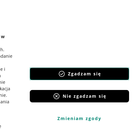
e w
ch
.
adanie
e i
Zgadzam się
h
nie
ikacja
nie
.
Nie zgadzam się
iania
Zmieniam zgody
e