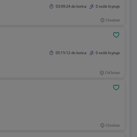
03:09:24
do końca
0 osób licytuje
Chodzież
OBSERWU
05:15:12
do końca
0 osób licytuje
ChOdzież
OBSERWU
Chodziez