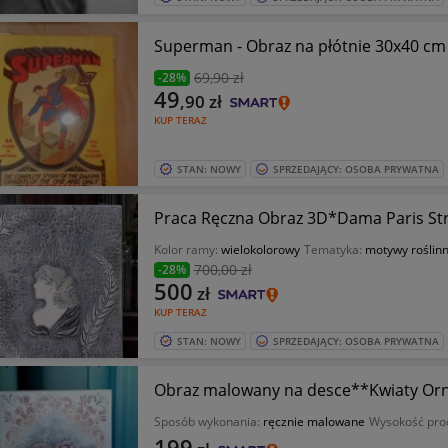
Superman - Obraz na płótnie 30x40 cm
69
,90 zł
-28%
49
,90
zł
KUP TERAZ
STAN: NOWY
SPRZEDAJĄCY: OSOBA PRYWATNA
Praca Ręczna Obraz 3D*Dama Paris Str
Kolor ramy:
wielokolorowy
Tematyka:
motywy roślin
700
,00 zł
-28%
500
zł
KUP TERAZ
STAN: NOWY
SPRZEDAJĄCY: OSOBA PRYWATNA
Obraz malowany na desce**Kwiaty Or
Sposób wykonania:
ręcznie malowane
Wysokość pro
199