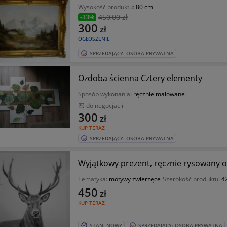
Wysokość produktu:
80 cm
450
,00 zł
-33%
300
zł
OGŁOSZENIE
SPRZEDAJĄCY: OSOBA PRYWATNA
Ozdoba ścienna Cztery elementy
Sposób wykonania:
ręcznie malowane
do negocjacji
300
zł
KUP TERAZ
SPRZEDAJĄCY: OSOBA PRYWATNA
Wyjątkowy prezent, ręcznie rysowany o
Tematyka:
motywy zwierzęce
Szerokość produktu:
4
450
zł
KUP TERAZ
STAN: NOWY
SPRZEDAJĄCY: OSOBA PRYWATNA