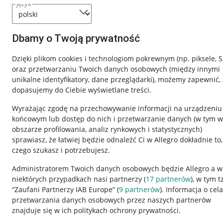
język
Dbamy o Twoją prywatność
Dzięki plikom cookies i technologiom pokrewnym
(np. piksele, 
oraz przetwarzaniu Twoich danych osobowych
(między innymi
unikalne identyfikatory, dane przeglądarki)
, możemy zapewnić, 
dopasujemy do Ciebie wyświetlane treści.
Wyrażając zgodę na przechowywanie informacji na urządzeniu
końcowym lub dostęp do nich i przetwarzanie danych (w tym w
obszarze profilowania, analiz rynkowych i statystycznych)
sprawiasz, że łatwiej będzie odnaleźć Ci w Allegro dokładnie to,
Nawigacja
czego szukasz i potrzebujesz.
Przydatne informacje
Informacje p
Administratorem Twoich danych osobowych będzie Allegro a w
niektórych przypadkach nasi partnerzy (
17
partnerów
), w tym t
Jak to działa
Regulamin
“Zaufani Partnerzy IAB Europe” (
9
partnerów
). Informacja o cel
Napisz do nas
Polityka plików
przetwarzania danych osobowych przez naszych partnerów
znajduje się w ich politykach ochrony prywatności.
Allegro Gadane dla sprzedających
Ustawienia plik