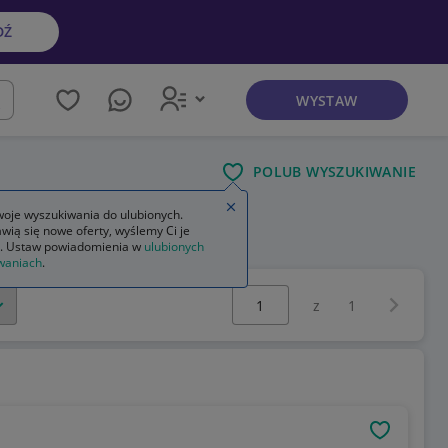
DŹ
WYSTAW
kaj
POLUB WYSZUKIWANIE
Zamknij wskazówkę
oje wyszukiwania do ulubionych.
wią się nowe oferty, wyślemy Ci je
. Ustaw powiadomienia w
ulubionych
waniach
.
Wybierz stronę:
Następna 
z
1
OBSERWU