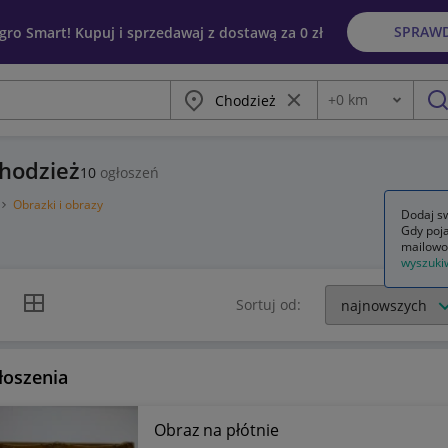
SPRAW
egro Smart! Kupuj i sprzedawaj z dostawą za 0 zł
Miasto
Wyczyść frazę
+
0
km
Odległość
szu
Chodzież
10
ogłoszeń
Obrazki i obrazy
Dodaj sw
Gdy poja
mailowo
wyszuki
k listy
Widok siatki
Sortuj od:
łoszenia
Obraz na płótnie