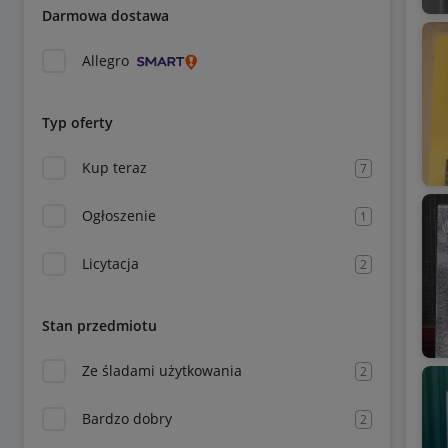
Darmowa dostawa
Allegro
Typ oferty
Kup teraz
7
Ogłoszenie
1
Licytacja
2
Stan przedmiotu
Ze śladami użytkowania
2
Bardzo dobry
2