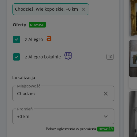
Chodzież, Wielkopolskie, +0 km
Oferty
NOWOŚĆ!
z Allegro
z Allegro Lokalnie
10
Lokalizacja
Miejscowość
Promień
Pokaż ogłoszenia w promieniu
NOWOŚĆ!