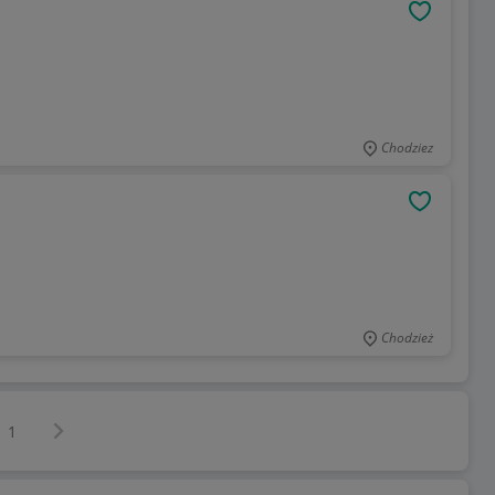
OBSERWU
Chodziez
OBSERWU
Chodzież
Następna strona
z
1