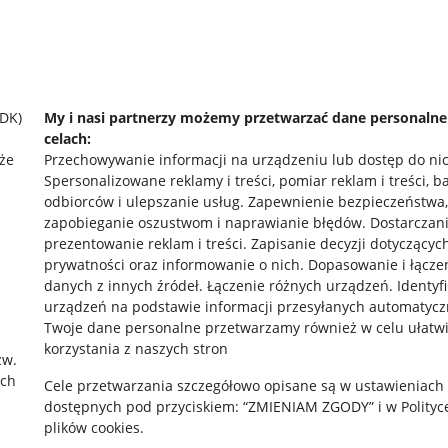
SDK)
My i nasi partnerzy możemy przetwarzać dane personaln
celach:
że
Przechowywanie informacji na urządzeniu lub dostęp do ni
Spersonalizowane reklamy i treści, pomiar reklam i treści, b
odbiorców i ulepszanie usług
.
Zapewnienie bezpieczeństwa,
zapobieganie oszustwom i naprawianie błędów
.
Dostarczani
prezentowanie reklam i treści
.
Zapisanie decyzji dotyczącyc
prywatności oraz informowanie o nich
.
Dopasowanie i łącze
danych z innych źródeł
.
Łączenie różnych urządzeń
.
Identyf
urządzeń na podstawie informacji przesyłanych automatycz
rawne
Pobierz aplikację
Twoje dane personalne przetwarzamy również w celu ułatw
korzystania z naszych stron
zw.
ach
Cele przetwarzania szczegółowo opisane są w ustawieniach
 "cookies"
dostępnych pod przyciskiem: “ZMIENIAM ZGODY” i w Polityc
plików cookies.
ów "cookies"