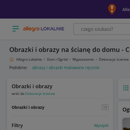
All
Otwórz menu z kategoriami
Obrazki i obrazy na ścianę do domu - 
Allegro Lokalnie
Dom i Ogród
Wyposażenie
Dekoracje ścienne
Podobne:
obrazy i obrazki malowane ręcznie
Obrazki i obrazy
Wido
wróć do
Dekoracje ścienne
Obrazki i obrazy
10
Og
Filtry
Wyczyść