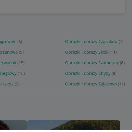
ągrowiec
(6)
Obrazki i obrazy Czarnków
(7)
otrzanowo
(9)
Obrazki i obrazy Skoki
(11)
zerwonak
(15)
Obrazki i obrazy Szamotuły
(8)
oziegłowy
(16)
Obrazki i obrazy Chyby
(8)
warzędz
(9)
Obrazki i obrazy Zalasewo
(11)