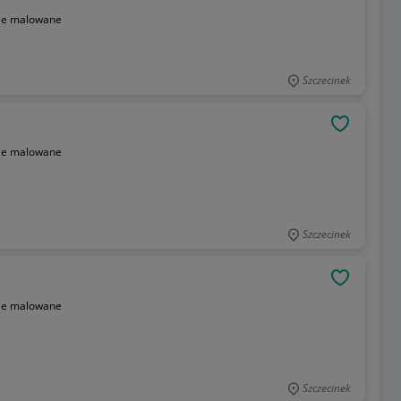
ie malowane
Szczecinek
OBSERWU
ie malowane
Szczecinek
OBSERWU
ie malowane
Szczecinek