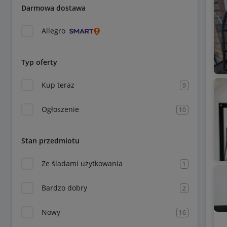
Darmowa dostawa
Allegro
Typ oferty
Kup teraz
9
Ogłoszenie
10
Stan przedmiotu
Ze śladami użytkowania
1
Bardzo dobry
2
Nowy
16