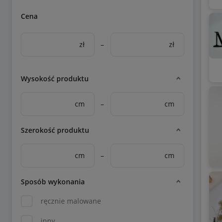
Cena
zł
–
zł
Wysokość produktu
cm
–
cm
Szerokość produktu
cm
–
cm
Sposób wykonania
ręcznie malowane
inny