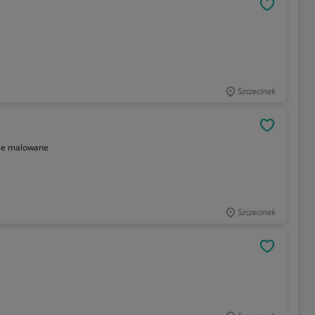
OBSERWU
Szczecinek
OBSERWU
ie malowane
Szczecinek
OBSERWU