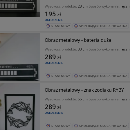
Wysokość produktu:
23 cm
Sposób wykonania:
ręczn
195
zł
OGŁOSZENIE
STAN: NOWY
SPRZEDAJĄCY: OSOBA PRYWATNA
Obraz metalowy - bateria duża
Wysokość produktu:
33 cm
Sposób wykonania:
ręczn
289
zł
OGŁOSZENIE
STAN: NOWY
SPRZEDAJĄCY: OSOBA PRYWATNA
Obraz metalowy - znak zodiaku RYBY
Wysokość produktu:
65 cm
Sposób wykonania:
ręczn
289
zł
OGŁOSZENIE
STAN: NOWY
SPRZEDAJĄCY: OSOBA PRYWATNA