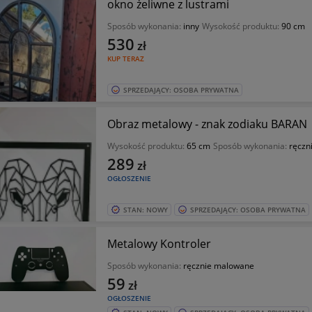
okno żeliwne z lustrami
Sposób wykonania:
inny
Wysokość produktu:
90 cm
530
zł
KUP TERAZ
SPRZEDAJĄCY: OSOBA PRYWATNA
Obraz metalowy - znak zodiaku BARAN
Wysokość produktu:
65 cm
Sposób wykonania:
ręczn
289
zł
OGŁOSZENIE
STAN: NOWY
SPRZEDAJĄCY: OSOBA PRYWATNA
Metalowy Kontroler
Sposób wykonania:
ręcznie malowane
59
zł
OGŁOSZENIE