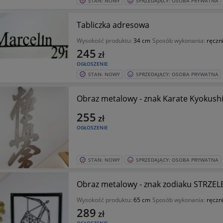
STAN: NOWY
SPRZEDAJĄCY: OSOBA PRYWATNA
Tabliczka adresowa
Wysokość produktu:
34 cm
Sposób wykonania:
ręczn
245
zł
OGŁOSZENIE
STAN: NOWY
SPRZEDAJĄCY: OSOBA PRYWATNA
Obraz metalowy - znak Karate Kyokush
255
zł
OGŁOSZENIE
STAN: NOWY
SPRZEDAJĄCY: OSOBA PRYWATNA
Obraz metalowy - znak zodiaku STRZEL
Wysokość produktu:
65 cm
Sposób wykonania:
ręczn
289
zł