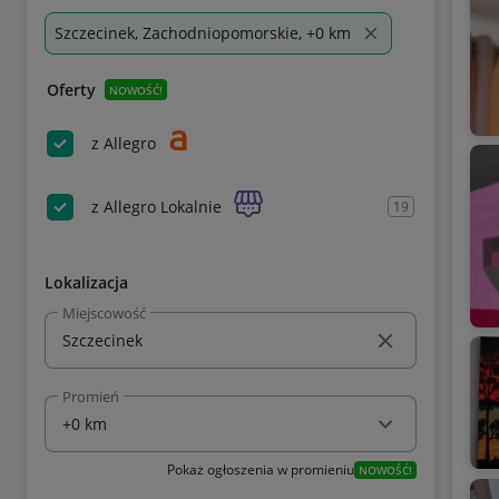
Szczecinek, Zachodniopomorskie, +0 km
Oferty
NOWOŚĆ!
z Allegro
z Allegro Lokalnie
19
Lokalizacja
Miejscowość
Promień
Pokaż ogłoszenia w promieniu
NOWOŚĆ!