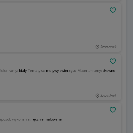
OBSERWU
Szczecinek
OBSERWU
Kolor ramy:
biały
Tematyka:
motywy zwierzęce
Materiał ramy:
drewno
Szczecinek
OBSERWU
Sposób wykonania:
ręcznie malowane