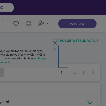
DŹ
WYSTAW
kaj
POLUB WYSZUKIWANIE
Zamknij wskazówkę
oje wyszukiwania do ulubionych.
wią się nowe oferty, wyślemy Ci je
. Ustaw powiadomienia w
ulubionych
waniach
.
Wybierz stronę:
Następna 
z
1
ylami.
OBSERWU