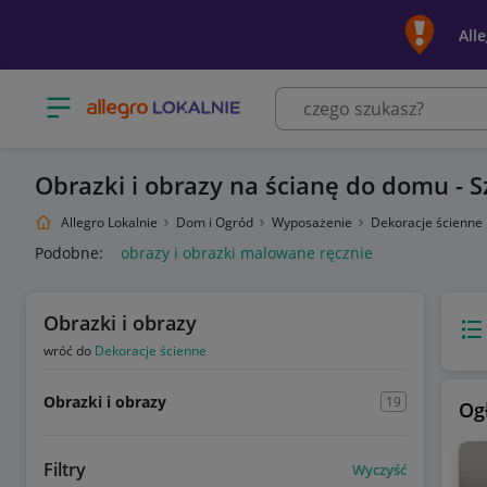
All
Otwórz menu z kategoriami
Obrazki i obrazy na ścianę do domu - 
Allegro Lokalnie
Dom i Ogród
Wyposażenie
Dekoracje ścienne
Podobne:
obrazy i obrazki malowane ręcznie
Obrazki i obrazy
Wido
wróć do
Dekoracje ścienne
Obrazki i obrazy
19
Og
Filtry
Wyczyść