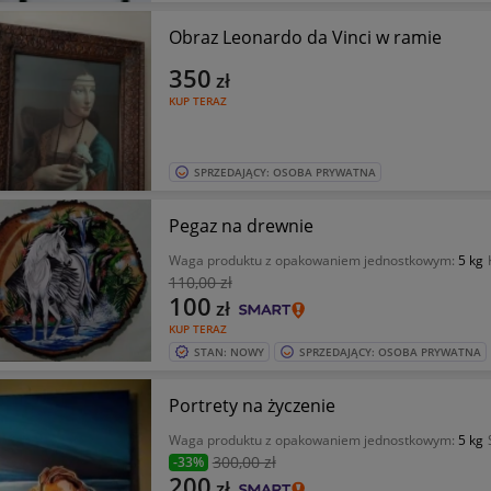
Obraz Leonardo da Vinci w ramie
350
zł
KUP TERAZ
SPRZEDAJĄCY: OSOBA PRYWATNA
Pegaz na drewnie
Waga produktu z opakowaniem jednostkowym:
5 kg
110
,00 zł
100
zł
KUP TERAZ
STAN: NOWY
SPRZEDAJĄCY: OSOBA PRYWATNA
Portrety na życzenie
Waga produktu z opakowaniem jednostkowym:
5 kg
300
,00 zł
-33%
200
zł