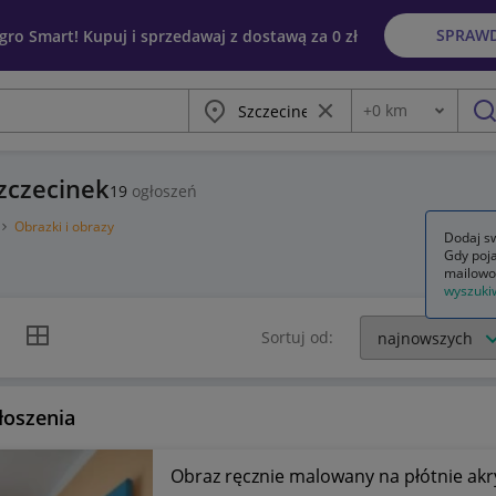
SPRAW
egro Smart! Kupuj i sprzedawaj z dostawą za 0 zł
Miasto
Wyczyść frazę
+
0
km
Odległość
szu
Szczecinek
19
ogłoszeń
Obrazki i obrazy
Dodaj sw
Gdy poja
mailowo
wyszuki
k listy
Widok siatki
Sortuj od:
łoszenia
Obraz ręcznie malowany na płótnie akr