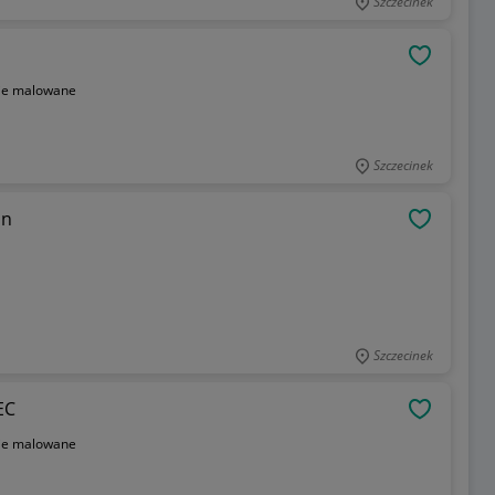
Szczecinek
OBSERWU
ie malowane
Szczecinek
in
OBSERWU
Szczecinek
EC
OBSERWU
ie malowane