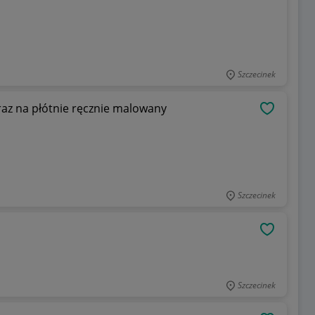
Szczecinek
az na płótnie ręcznie malowany
OBSERWU
Szczecinek
OBSERWU
Szczecinek