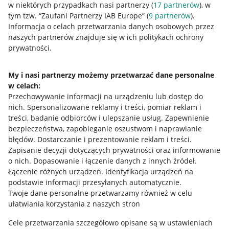
w niektórych przypadkach nasi partnerzy (
17
partnerów
), w
tym tzw. “Zaufani Partnerzy IAB Europe” (
9
partnerów
).
Przydatne informacje
Informacja o celach przetwarzania danych osobowych przez
naszych partnerów znajduje się w ich politykach ochrony
prywatności.
Jak to działa
Napisz do nas
My i nasi partnerzy możemy przetwarzać dane personalne
w celach:
Allegro Gadane dla sprzedających
Przechowywanie informacji na urządzeniu lub dostęp do
Allegro Gadane dla kupujących
nich
.
Spersonalizowane reklamy i treści, pomiar reklam i
treści, badanie odbiorców i ulepszanie usług
.
Zapewnienie
Mapa miejscowości
bezpieczeństwa, zapobieganie oszustwom i naprawianie
błędów
.
Dostarczanie i prezentowanie reklam i treści
.
Informacje prawne
Zapisanie decyzji dotyczących prywatności oraz informowanie
o nich
.
Dopasowanie i łączenie danych z innych źródeł
.
Regulamin
Łączenie różnych urządzeń
.
Identyfikacja urządzeń na
podstawie informacji przesyłanych automatycznie
.
Polityka plików "cookies"
Twoje dane personalne przetwarzamy również w celu
ułatwiania korzystania z naszych stron
Ustawienia plików "cookies"
Cele przetwarzania szczegółowo opisane są w ustawieniach
Udostępnianie lokalizacji