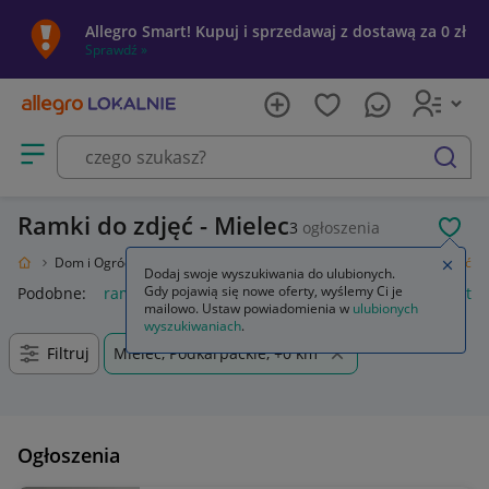
Allegro Smart! Kupuj i sprzedawaj z dostawą za 0 zł
Sprawdź »
Otwórz menu z kategoriami
szukaj
Ramki do zdjęć - Mielec
3
ogłoszenia
POL
kalnie
Dom i Ogród
Wyposażenie
Dekoracje ścienne
Ramki do zdjęć
Zamkn
Dodaj swoje wyszukiwania do ulubionych.
Gdy pojawią się nowe oferty, wyślemy Ci je
Podobne:
ramki do zdjęć
ramka na zdjęcia
ramki magnetycz
mailowo. Ustaw powiadomienia w
ulubionych
wyszukiwaniach
.
Filtruj
Mielec, Podkarpackie, +0 km
Ogłoszenia