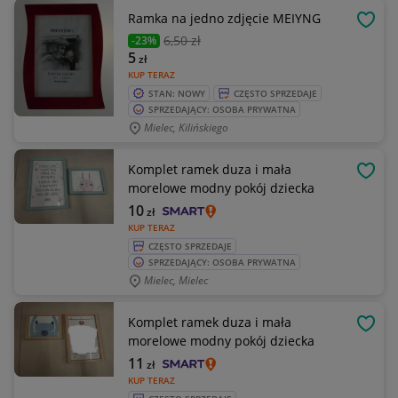
Ramka na jedno zdjęcie MEIYNG
OBSE
6
,50 zł
-23%
5
zł
KUP TERAZ
STAN: NOWY
CZĘSTO SPRZEDAJE
SPRZEDAJĄCY: OSOBA PRYWATNA
Mielec, Kilińskiego
Komplet ramek duza i mała
OBSE
morelowe modny pokój dziecka
10
zł
KUP TERAZ
CZĘSTO SPRZEDAJE
SPRZEDAJĄCY: OSOBA PRYWATNA
Mielec, Mielec
Komplet ramek duza i mała
OBSE
morelowe modny pokój dziecka
11
zł
KUP TERAZ