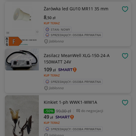
Żarówka led GU10 MR11 35 mm
OBSE
8
,50
zł
KUP TERAZ
STAN: NOWY
SPRZEDAJĄCY: OSOBA PRYWATNA
Jabłonna
Zasilacz MeanWell XLG-150-24-A
OBSE
150WATT 24V
109
zł
KUP TERAZ
SPRZEDAJĄCY: OSOBA PRYWATNA
Jabłonna
Kinkiet 1-ph WWK1-WW1A
OBSE
99
,00 zł
do negocjacji
-50%
49
zł
KUP TERAZ
SPRZEDAJĄCY: OSOBA PRYWATNA
Jabłonna