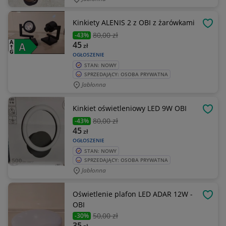
Kinkiety ALENIS 2 z OBI z żarówkami
OBSE
80
,00 zł
-43%
45
zł
OGŁOSZENIE
STAN: NOWY
SPRZEDAJĄCY: OSOBA PRYWATNA
Jabłonna
Kinkiet oświetleniowy LED 9W OBI
OBSE
80
,00 zł
-43%
45
zł
OGŁOSZENIE
STAN: NOWY
SPRZEDAJĄCY: OSOBA PRYWATNA
Jabłonna
Oświetlenie plafon LED ADAR 12W -
OBSE
OBI
50
,00 zł
-30%
35