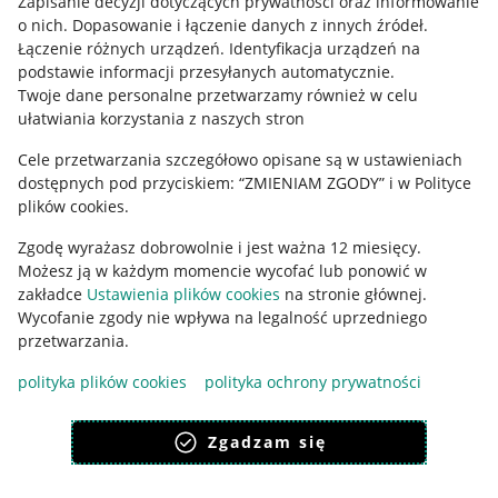
Zapisanie decyzji dotyczących prywatności oraz informowanie
o nich
.
Dopasowanie i łączenie danych z innych źródeł
.
Regulamin
Łączenie różnych urządzeń
.
Identyfikacja urządzeń na
podstawie informacji przesyłanych automatycznie
.
Polityka plików "cookies"
Twoje dane personalne przetwarzamy również w celu
ułatwiania korzystania z naszych stron
Ustawienia plików "cookies"
Cele przetwarzania szczegółowo opisane są w ustawieniach
Udostępnianie lokalizacji
dostępnych pod przyciskiem: “ZMIENIAM ZGODY” i w Polityce
Informacje dla Aktu o Usługach Cyfrowych
plików cookies.
Zgodę wyrażasz dobrowolnie i jest ważna 12 miesięcy.
Pobierz aplikację
Możesz ją w każdym momencie wycofać lub ponowić w
zakładce
Ustawienia plików cookies
na stronie głównej.
Wycofanie zgody nie wpływa na legalność uprzedniego
przetwarzania.
polityka plików cookies
polityka ochrony prywatności
Zgadzam się