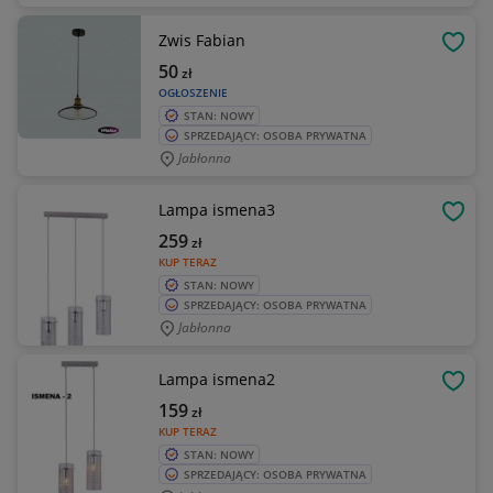
Zwis Fabian
OBSE
50
zł
OGŁOSZENIE
STAN: NOWY
SPRZEDAJĄCY: OSOBA PRYWATNA
Jabłonna
Lampa ismena3
OBSE
259
zł
KUP TERAZ
STAN: NOWY
SPRZEDAJĄCY: OSOBA PRYWATNA
Jabłonna
Lampa ismena2
OBSE
159
zł
KUP TERAZ
STAN: NOWY
SPRZEDAJĄCY: OSOBA PRYWATNA