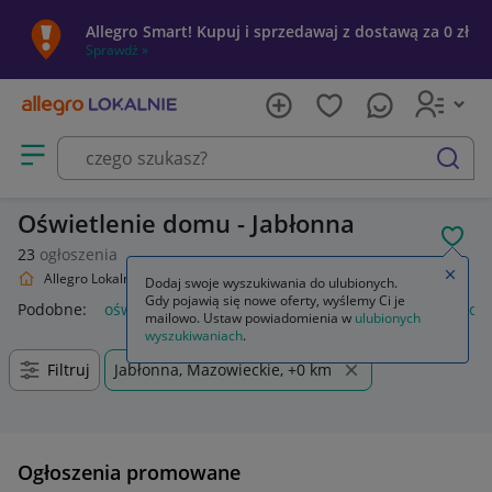
Allegro Smart! Kupuj i sprzedawaj z dostawą za 0 zł
Sprawdź »
Otwórz menu z kategoriami
szukaj
Oświetlenie domu - Jabłonna
POL
23
ogłoszenia
Zamkn
Allegro Lokalnie
Dom i Ogród
Oświetlenie
Dodaj swoje wyszukiwania do ulubionych.
Gdy pojawią się nowe oferty, wyślemy Ci je
Podobne:
oświetlenie
oświetlenie szynowe
oświetlenie sc
mailowo. Ustaw powiadomienia w
ulubionych
wyszukiwaniach
.
Filtruj
Jabłonna, Mazowieckie, +0 km
Ogłoszenia promowane