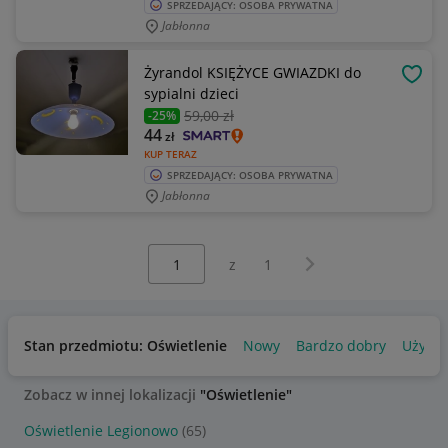
SPRZEDAJĄCY: OSOBA PRYWATNA
Jabłonna
Żyrandol KSIĘŻYCE GWIAZDKI do
OBSE
sypialni dzieci
59
,00 zł
-25%
44
zł
KUP TERAZ
SPRZEDAJĄCY: OSOBA PRYWATNA
Jabłonna
Wybierz stronę:
Następna strona
z
1
Stan przedmiotu: Oświetlenie
Nowy
Bardzo dobry
Używa
Zobacz w innej lokalizacji
"Oświetlenie"
Oświetlenie Legionowo
(65)