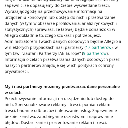
zapewnić, że dopasujemy do Ciebie wyświetlane treści.
Wyrażając zgodę na przechowywanie informacji na
urządzeniu końcowym lub dostęp do nich i przetwarzanie
danych (w tym w obszarze profilowania, analiz rynkowych i
statystycznych) sprawiasz, że łatwiej będzie odnaleźć Ci w
Allegro dokładnie to, czego szukasz i potrzebujesz.
Administratorem Twoich danych osobowych będzie Allegro a
w niektórych przypadkach nasi partnerzy (
17
partnerów
), w
Nawigacja
tym tzw. “Zaufani Partnerzy IAB Europe” (
9
partnerów
).
Przydatne informacje
Informacja o celach przetwarzania danych osobowych przez
naszych partnerów znajduje się w ich politykach ochrony
prywatności.
Jak to działa
Napisz do nas
My i nasi partnerzy możemy przetwarzać dane personalne
w celach:
Allegro Gadane dla sprzedających
Przechowywanie informacji na urządzeniu lub dostęp do
Allegro Gadane dla kupujących
nich
.
Spersonalizowane reklamy i treści, pomiar reklam i
treści, badanie odbiorców i ulepszanie usług
.
Zapewnienie
Mapa miejscowości
bezpieczeństwa, zapobieganie oszustwom i naprawianie
błędów
.
Dostarczanie i prezentowanie reklam i treści
.
Informacje prawne