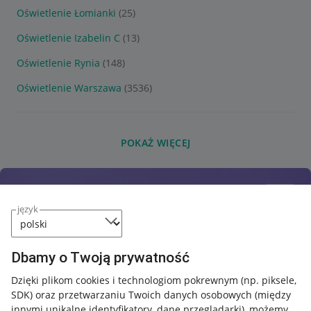
Oświetlenie Łomianki
(25)
Oświetlenie Izabelin C
(13)
Oświetlenie Rynia
(148)
Oświetlenie Warszawa
(3536)
POKAŻ WIĘCEJ
język
Dbamy o Twoją prywatność
Dzięki plikom cookies i technologiom pokrewnym
(np. piksele,
SDK)
oraz przetwarzaniu Twoich danych osobowych
(między
innymi unikalne identyfikatory, dane przeglądarki)
, możemy