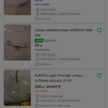
zł
OGŁOSZENIE
STAN: NOWY
SPRZEDAJĄCY: OSOBA PRYWATNA
Jabłonna
Listwa oświetleniowa NORTON 50W
OBSE
OBI
50
,00 zł
-40%
30
zł
OGŁOSZENIE
STAN: NOWY
SPRZEDAJĄCY: OSOBA PRYWATNA
Jabłonna
PUERTO Light Prestige Lampa
OBSE
sufitowa wisząca LP-00
200
zł
KUP TERAZ
CZĘSTO SPRZEDAJE
SPRZEDAJĄCY: OSOBA PRYWATNA
Jabłonna Koło Warszawy