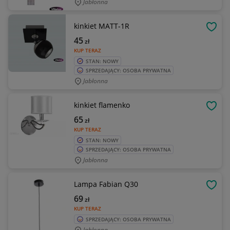
Jabłonna
kinkiet MATT-1R
OBSE
45
zł
KUP TERAZ
STAN: NOWY
SPRZEDAJĄCY: OSOBA PRYWATNA
Jabłonna
kinkiet flamenko
OBSE
65
zł
KUP TERAZ
STAN: NOWY
SPRZEDAJĄCY: OSOBA PRYWATNA
Jabłonna
Lampa Fabian Q30
OBSE
69
zł
KUP TERAZ
SPRZEDAJĄCY: OSOBA PRYWATNA
Jabłonna