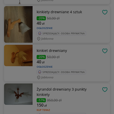
kinkiety drewniane 4 sztuk
OBSE
50
,00 zł
-20%
40
zł
OGŁOSZENIE
SPRZEDAJĄCY: OSOBA PRYWATNA
Jabłonna
kinkiet drewniany
OBSE
50
,00 zł
-20%
40
zł
OGŁOSZENIE
SPRZEDAJĄCY: OSOBA PRYWATNA
Jabłonna
Żyrandol drewniany 3 punkty
OBSE
kinkiety
350
,00 zł
-57%
150
zł
KUP TERAZ