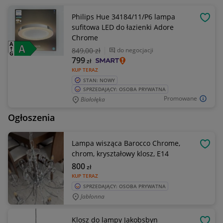
Philips Hue 34184/11/P6 lampa
OBSE
sufitowa LED do łazienki Adore
Chrome
849
,00 zł
do negocjacji
799
zł
KUP TERAZ
STAN: NOWY
SPRZEDAJĄCY: OSOBA PRYWATNA
Promowane
Białołęka
Ogłoszenia
Lampa wisząca Barocco Chrome,
OBSE
chrom, kryształowy klosz, E14
800
zł
KUP TERAZ
SPRZEDAJĄCY: OSOBA PRYWATNA
Jabłonna
Klosz do lampy Jakobsbyn