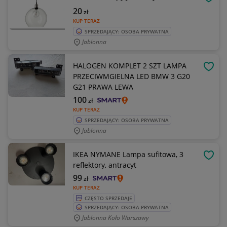
OBSE
20
zł
KUP TERAZ
SPRZEDAJĄCY: OSOBA PRYWATNA
Jabłonna
HALOGEN KOMPLET 2 SZT LAMPA
OBSE
PRZECIWMGIELNA LED BMW 3 G20
G21 PRAWA LEWA
100
zł
KUP TERAZ
SPRZEDAJĄCY: OSOBA PRYWATNA
Jabłonna
IKEA NYMANE Lampa sufitowa, 3
OBSE
reflektory, antracyt
99
zł
KUP TERAZ
CZĘSTO SPRZEDAJE
SPRZEDAJĄCY: OSOBA PRYWATNA
Jabłonna Koło Warszawy