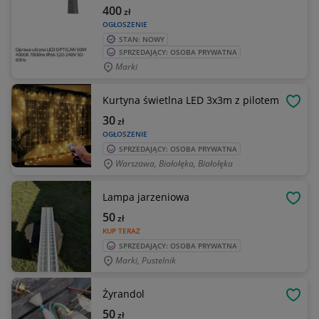
400
zł
OGŁOSZENIE
STAN: NOWY
SPRZEDAJĄCY: OSOBA PRYWATNA
Marki
Kurtyna świetlna LED 3x3m z pilotem
OBSE
30
zł
OGŁOSZENIE
SPRZEDAJĄCY: OSOBA PRYWATNA
Warszawa, Białołęka, Białołęka
Lampa jarzeniowa
OBSE
50
zł
KUP TERAZ
SPRZEDAJĄCY: OSOBA PRYWATNA
Marki, Pustelnik
Żyrandol
OBSE
50
zł