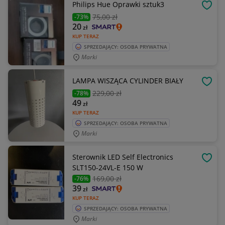
Philips Hue Oprawki sztuk3
OBSE
75
,00 zł
-73%
20
zł
KUP TERAZ
SPRZEDAJĄCY: OSOBA PRYWATNA
Marki
LAMPA WISZĄCA CYLINDER BIAŁY
OBSE
229
,00 zł
-78%
49
zł
KUP TERAZ
SPRZEDAJĄCY: OSOBA PRYWATNA
Marki
Sterownik LED Self Electronics
OBSE
SLT150-24VL-E 150 W
169
,00 zł
-76%
39
zł
KUP TERAZ
SPRZEDAJĄCY: OSOBA PRYWATNA
Marki