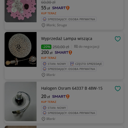
60
,00 zł
55
zł
KUP TERAZ
SPRZEDAJĄCY: OSOBA PRYWATNA
Marki, Struga
Wyprzedaż Lampa wisząca
OBSE
250
,00 zł
do negocjacji
-20%
200
zł
KUP TERAZ
STAN: NOWY
CZĘSTO SPRZEDAJE
SPRZEDAJĄCY: OSOBA PRYWATNA
Marki
Halogen Osram 64337 B 48W-15
OBSE
20
zł
KUP TERAZ
STAN: NOWY
SPRZEDAJĄCY: OSOBA PRYWATNA
Marki