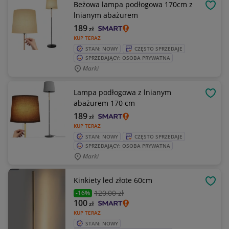
Beżowa lampa podłogowa 170cm z
OBSE
lnianym abażurem
189
zł
KUP TERAZ
STAN: NOWY
CZĘSTO SPRZEDAJE
SPRZEDAJĄCY: OSOBA PRYWATNA
Marki
Lampa podłogowa z lnianym
OBSE
abażurem 170 cm
189
zł
KUP TERAZ
STAN: NOWY
CZĘSTO SPRZEDAJE
SPRZEDAJĄCY: OSOBA PRYWATNA
Marki
Kinkiety led złote 60cm
OBSE
120
,00 zł
-16%
100
zł
KUP TERAZ
STAN: NOWY