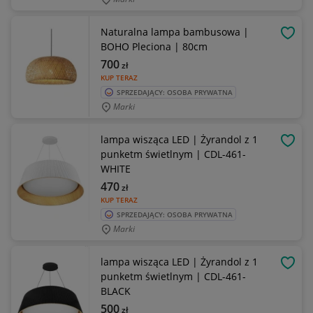
Naturalna lampa bambusowa |
OBSE
BOHO Pleciona | 80cm
700
zł
KUP TERAZ
SPRZEDAJĄCY: OSOBA PRYWATNA
Marki
lampa wisząca LED | Żyrandol z 1
OBSE
punketm świetlnym | CDL-461-
WHITE
470
zł
KUP TERAZ
SPRZEDAJĄCY: OSOBA PRYWATNA
Marki
lampa wisząca LED | Żyrandol z 1
OBSE
punketm świetlnym | CDL-461-
BLACK
500
zł