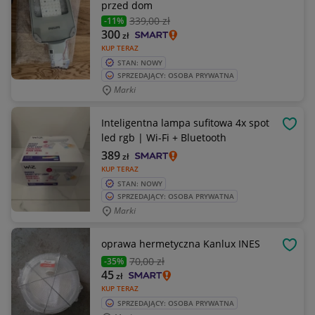
przed dom
339
,00 zł
-11%
300
zł
KUP TERAZ
STAN: NOWY
SPRZEDAJĄCY: OSOBA PRYWATNA
Marki
Inteligentna lampa sufitowa 4x spot
OBSE
led rgb | Wi-Fi + Bluetooth
389
zł
KUP TERAZ
STAN: NOWY
SPRZEDAJĄCY: OSOBA PRYWATNA
Marki
oprawa hermetyczna Kanlux INES
OBSE
70
,00 zł
-35%
45
zł
KUP TERAZ
SPRZEDAJĄCY: OSOBA PRYWATNA