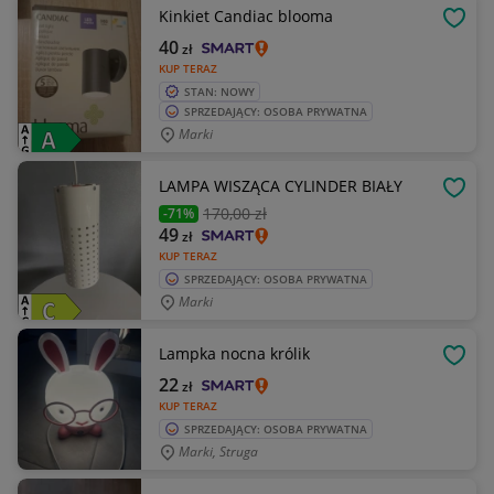
Kinkiet Candiac blooma
OBSE
40
zł
KUP TERAZ
STAN: NOWY
SPRZEDAJĄCY: OSOBA PRYWATNA
Marki
LAMPA WISZĄCA CYLINDER BIAŁY
OBSE
170
,00 zł
-71%
49
zł
KUP TERAZ
SPRZEDAJĄCY: OSOBA PRYWATNA
Marki
Lampka nocna królik
OBSE
22
zł
KUP TERAZ
SPRZEDAJĄCY: OSOBA PRYWATNA
Marki, Struga