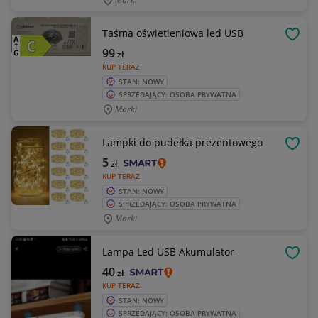
Taśma oświetleniowa led USB
OBSE
99
zł
KUP TERAZ
STAN: NOWY
SPRZEDAJĄCY: OSOBA PRYWATNA
Marki
Lampki do pudełka prezentowego
OBSE
5
zł
KUP TERAZ
STAN: NOWY
SPRZEDAJĄCY: OSOBA PRYWATNA
Marki
Lampa Led USB Akumulator
OBSE
40
zł
KUP TERAZ
STAN: NOWY
SPRZEDAJĄCY: OSOBA PRYWATNA