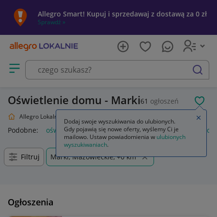
Allegro Smart! Kupuj i sprzedawaj z dostawą za 0 zł
Sprawdź »
Otwórz menu z kategoriami
szukaj
Oświetlenie domu - Marki
61
ogłoszeń
POL
Allegro Lokalnie
Dom i Ogród
Oświetlenie
Zamkn
Dodaj swoje wyszukiwania do ulubionych.
Gdy pojawią się nowe oferty, wyślemy Ci je
Podobne:
oświetlenie
oświetlenie szynowe
oświetlenie sc
mailowo. Ustaw powiadomienia w
ulubionych
wyszukiwaniach
.
Filtruj
Marki, Mazowieckie, +0 km
Ogłoszenia