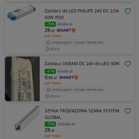
Zasilacz do LED PHILIPS 24V DC 2,5A
OBSE
60W IP20
99
,00 zł
-70%
29
zł
KUP TERAZ
SPRZEDAJĄCY: OSOBA PRYWATNA
Marki
Zasilacz OSRAM DC 24V do LED 30W
OBSE
19
,00 zł
-47%
9
,99
zł
KUP TERAZ
SPRZEDAJĄCY: OSOBA PRYWATNA
Marki
SZYNA TRÓJFAZOWA SZARA SYSTEM
OBSE
GLOBAL
120
,00 zł
-75%
29
zł
KUP TERAZ