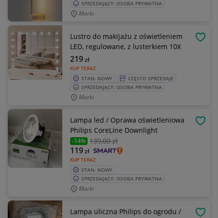
SPRZEDAJĄCY: OSOBA PRYWATNA
Marki
Lustro do makijażu z oświetleniem
OBSE
LED, regulowane, z lusterkiem 10X
219
zł
KUP TERAZ
STAN: NOWY
CZĘSTO SPRZEDAJE
SPRZEDAJĄCY: OSOBA PRYWATNA
Marki
Lampa led / Oprawa oświetleniowa
OBSE
Philips CoreLine Downlight
139
,00 zł
-14%
119
zł
KUP TERAZ
STAN: NOWY
SPRZEDAJĄCY: OSOBA PRYWATNA
Marki
Lampa uliczna Philips do ogrodu /
OBSE