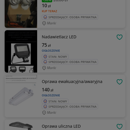
10
zł
KUP TERAZ
SPRZEDAJĄCY: OSOBA PRYWATNA
Marki
Nadawietlacz LED
OBSE
75
zł
OGŁOSZENIE
STAN: NOWY
SPRZEDAJĄCY: OSOBA PRYWATNA
Marki
Oprawa ewakuacyjna/awaryjna
OBSE
140
zł
OGŁOSZENIE
STAN: NOWY
SPRZEDAJĄCY: OSOBA PRYWATNA
Marki
Oprawa uliczna LED
OBSE