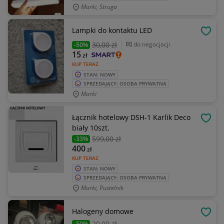
Marki, Struga
Lampki do kontaktu LED
OBSE
30
,00 zł
do negocjacji
-50%
15
zł
KUP TERAZ
STAN: NOWY
SPRZEDAJĄCY: OSOBA PRYWATNA
Marki
Łącznik hotelowy DSH-1 Karlik Deco
OBSE
biały 10szt.
599
,00 zł
-33%
400
zł
KUP TERAZ
STAN: NOWY
SPRZEDAJĄCY: OSOBA PRYWATNA
Marki, Pustelnik
Halogeny domowe
OBSE
20
,00 zł
-50%