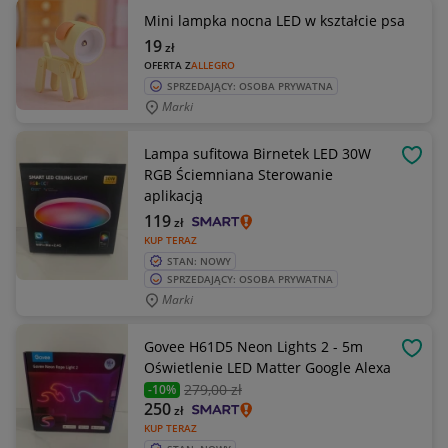
Mini lampka nocna LED w kształcie psa
19
zł
OFERTA Z
ALLEGRO
SPRZEDAJĄCY: OSOBA PRYWATNA
Marki
Lampa sufitowa Birnetek LED 30W
OBSE
RGB Ściemniana Sterowanie
aplikacją
119
zł
KUP TERAZ
STAN: NOWY
SPRZEDAJĄCY: OSOBA PRYWATNA
Marki
Govee H61D5 Neon Lights 2 - 5m
OBSE
Oświetlenie LED Matter Google Alexa
279
,00 zł
-10%
250
zł
KUP TERAZ