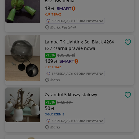
E27 oświtlenia
18
zł
KUP TERAZ
SPRZEDAJĄCY: OSOBA PRYWATNA
Marki, Pustelnik
Lampa TK Lighting Sol Black 4264
OBSE
E27 czarna prawie nowa
199
,00 zł
-15%
169
zł
KUP TERAZ
SPRZEDAJĄCY: OSOBA PRYWATNA
Marki
Żyrandol 5 kloszy stalowy
OBSE
59
,00 zł
-15%
50
zł
OGŁOSZENIE
SPRZEDAJĄCY: OSOBA PRYWATNA
Marki