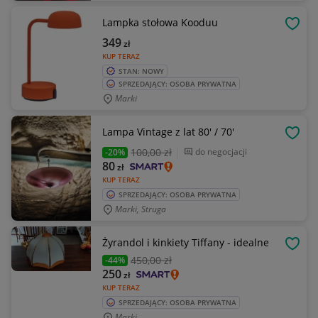
Lampka stołowa Kooduu
OBSE
349
zł
KUP TERAZ
STAN: NOWY
SPRZEDAJĄCY: OSOBA PRYWATNA
Marki
Lampa Vintage z lat 80' / 70'
OBSE
100
,00 zł
do negocjacji
-20%
80
zł
KUP TERAZ
SPRZEDAJĄCY: OSOBA PRYWATNA
Marki, Struga
Żyrandol i kinkiety Tiffany - idealne
OBSE
450
,00 zł
-44%
250
zł
KUP TERAZ
SPRZEDAJĄCY: OSOBA PRYWATNA
Marki