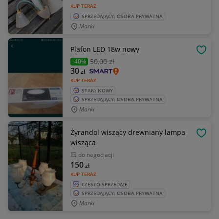
KUP TERAZ
SPRZEDAJĄCY: OSOBA PRYWATNA
Marki
Plafon LED 18w nowy
OBSE
50
,00 zł
-40%
30
zł
KUP TERAZ
STAN: NOWY
SPRZEDAJĄCY: OSOBA PRYWATNA
Marki
Żyrandol wiszący drewniany lampa
OBSE
wisząca
do negocjacji
150
zł
KUP TERAZ
CZĘSTO SPRZEDAJE
SPRZEDAJĄCY: OSOBA PRYWATNA
Marki