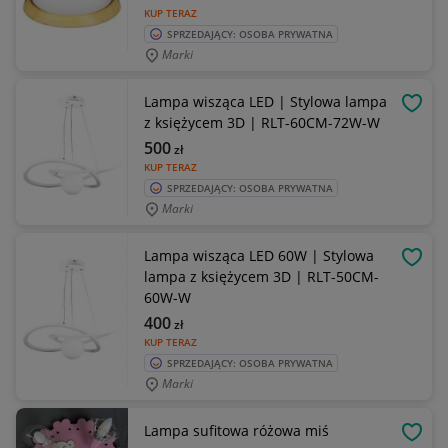
KUP TERAZ
SPRZEDAJĄCY: OSOBA PRYWATNA
Marki
Lampa wisząca LED | Stylowa lampa
OBSE
z księżycem 3D | RLT-60CM-72W-W
500
zł
KUP TERAZ
SPRZEDAJĄCY: OSOBA PRYWATNA
Marki
Lampa wisząca LED 60W | Stylowa
OBSE
lampa z księżycem 3D | RLT-50CM-
60W-W
400
zł
KUP TERAZ
SPRZEDAJĄCY: OSOBA PRYWATNA
Marki
Lampa sufitowa różowa miś
OBSE