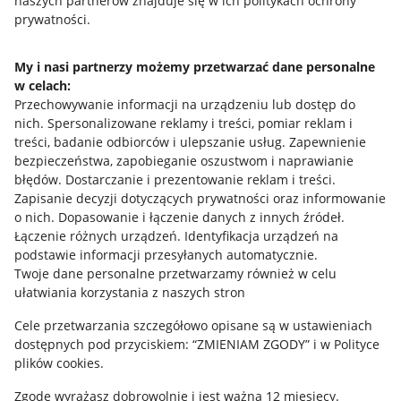
naszych partnerów znajduje się w ich politykach ochrony
prywatności.
Jak to działa
Napisz do nas
My i nasi partnerzy możemy przetwarzać dane personalne
w celach:
Allegro Gadane dla sprzedających
Przechowywanie informacji na urządzeniu lub dostęp do
Allegro Gadane dla kupujących
nich
.
Spersonalizowane reklamy i treści, pomiar reklam i
treści, badanie odbiorców i ulepszanie usług
.
Zapewnienie
Mapa miejscowości
bezpieczeństwa, zapobieganie oszustwom i naprawianie
błędów
.
Dostarczanie i prezentowanie reklam i treści
.
Informacje prawne
Zapisanie decyzji dotyczących prywatności oraz informowanie
o nich
.
Dopasowanie i łączenie danych z innych źródeł
.
Regulamin
Łączenie różnych urządzeń
.
Identyfikacja urządzeń na
podstawie informacji przesyłanych automatycznie
.
Polityka plików "cookies"
Twoje dane personalne przetwarzamy również w celu
ułatwiania korzystania z naszych stron
Ustawienia plików "cookies"
Cele przetwarzania szczegółowo opisane są w ustawieniach
Udostępnianie lokalizacji
dostępnych pod przyciskiem: “ZMIENIAM ZGODY” i w Polityce
Informacje dla Aktu o Usługach Cyfrowych
plików cookies.
Zgodę wyrażasz dobrowolnie i jest ważna 12 miesięcy.
Pobierz aplikację