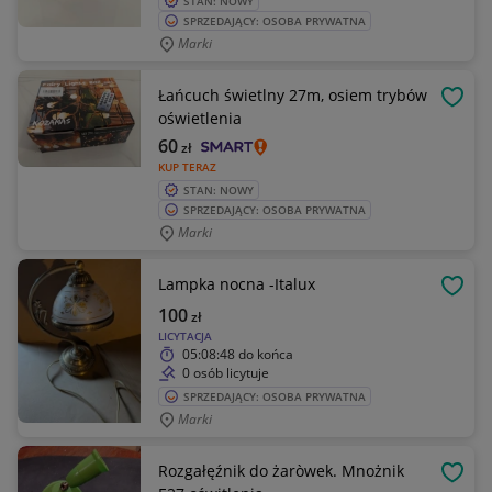
STAN: NOWY
SPRZEDAJĄCY: OSOBA PRYWATNA
Marki
Łańcuch świetlny 27m, osiem trybów
OBSE
oświetlenia
60
zł
KUP TERAZ
STAN: NOWY
SPRZEDAJĄCY: OSOBA PRYWATNA
Marki
Lampka nocna -Italux
OBSE
100
zł
LICYTACJA
05:08:48
do końca
0 osób licytuje
SPRZEDAJĄCY: OSOBA PRYWATNA
Marki
Rozgałęźnik do żaròwek. Mnożnik
OBSE