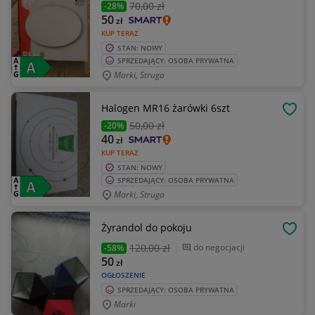
70
,00 zł
-28%
50
zł
KUP TERAZ
STAN: NOWY
SPRZEDAJĄCY: OSOBA PRYWATNA
Marki, Struga
Halogen MR16 żarówki 6szt
OBSE
50
,00 zł
-20%
40
zł
KUP TERAZ
STAN: NOWY
SPRZEDAJĄCY: OSOBA PRYWATNA
Marki, Struga
Żyrandol do pokoju
OBSE
120
,00 zł
do negocjacji
-58%
50
zł
OGŁOSZENIE
SPRZEDAJĄCY: OSOBA PRYWATNA
Marki