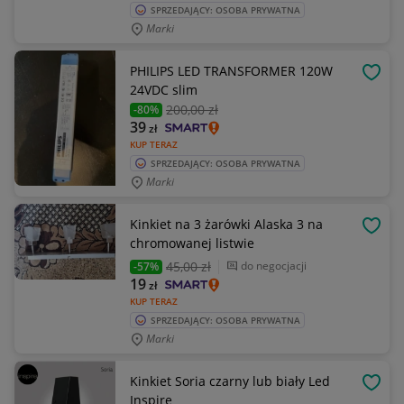
SPRZEDAJĄCY: OSOBA PRYWATNA
Marki
PHILIPS LED TRANSFORMER 120W
OBSE
24VDC slim
200
,00 zł
-80%
39
zł
KUP TERAZ
SPRZEDAJĄCY: OSOBA PRYWATNA
Marki
Kinkiet na 3 żarówki Alaska 3 na
OBSE
chromowanej listwie
45
,00 zł
do negocjacji
-57%
19
zł
KUP TERAZ
SPRZEDAJĄCY: OSOBA PRYWATNA
Marki
Kinkiet Soria czarny lub biały Led
OBSE
Inspire