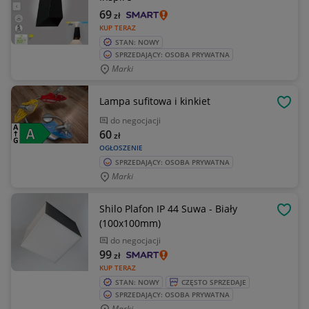
69
zł
KUP TERAZ
STAN: NOWY
SPRZEDAJĄCY: OSOBA PRYWATNA
Marki
Lampa sufitowa i kinkiet
OBSE
do negocjacji
60
zł
OGŁOSZENIE
SPRZEDAJĄCY: OSOBA PRYWATNA
Marki
Shilo Plafon IP 44 Suwa - Biały
OBSE
(100x100mm)
do negocjacji
99
zł
KUP TERAZ
STAN: NOWY
CZĘSTO SPRZEDAJE
SPRZEDAJĄCY: OSOBA PRYWATNA
Marki