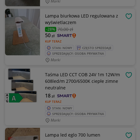
Marki
Lampa biurkowa LED regulowana z
OBSE
wyświetlaczem
70
,00 zł
-28%
50
zł
KUP TERAZ
STAN: NOWY
CZĘSTO SPRZEDAJE
SPRZEDAJĄCY: OSOBA PRYWATNA
Marki
Taśma LED CCT COB 24V 1m 12W/m
OBSE
608led/m 2700/6500K ciepłe zimne
neutralne
18
zł
KUP TERAZ
STAN: NOWY
SPRZEDAJĄCY: OSOBA PRYWATNA
Marki
Lampa led eglo 700 lumen
OBSE