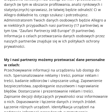
danych (w tym w obszarze profilowania, analiz rynkowych i
statystycznych) sprawiasz, że łatwiej będzie odnaleźć Ci w
Nawigacja
Allegro dokładnie to, czego szukasz i potrzebujesz.
Przydatne informacje
Administratorem Twoich danych osobowych będzie Allegro a
w niektórych przypadkach nasi partnerzy (
17
partnerów
), w
tym tzw. “Zaufani Partnerzy IAB Europe” (
9
partnerów
).
Jak to działa
Informacja o celach przetwarzania danych osobowych przez
Napisz do nas
naszych partnerów znajduje się w ich politykach ochrony
prywatności.
Allegro Gadane dla sprzedających
Allegro Gadane dla kupujących
My i nasi partnerzy możemy przetwarzać dane personalne
w celach:
Mapa miejscowości
Przechowywanie informacji na urządzeniu lub dostęp do
nich
.
Spersonalizowane reklamy i treści, pomiar reklam i
Informacje prawne
treści, badanie odbiorców i ulepszanie usług
.
Zapewnienie
bezpieczeństwa, zapobieganie oszustwom i naprawianie
Regulamin
błędów
.
Dostarczanie i prezentowanie reklam i treści
.
Zapisanie decyzji dotyczących prywatności oraz informowanie
Polityka plików "cookies"
o nich
.
Dopasowanie i łączenie danych z innych źródeł
.
Łączenie różnych urządzeń
.
Identyfikacja urządzeń na
Ustawienia plików "cookies"