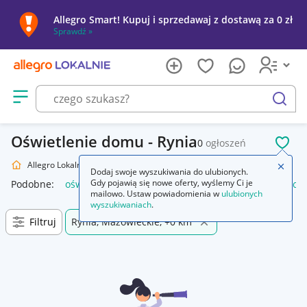
Allegro Smart! Kupuj i sprzedawaj z dostawą za 0 zł
Sprawdź »
Otwórz menu z kategoriami
szukaj
Oświetlenie domu - Rynia
0
ogłoszeń
POL
Allegro Lokalnie
Dom i Ogród
Oświetlenie
Zamkn
Dodaj swoje wyszukiwania do ulubionych.
Gdy pojawią się nowe oferty, wyślemy Ci je
Podobne:
oświetlenie
oświetlenie szynowe
oświetlenie sc
mailowo. Ustaw powiadomienia w
ulubionych
wyszukiwaniach
.
Filtruj
Rynia, Mazowieckie, +0 km