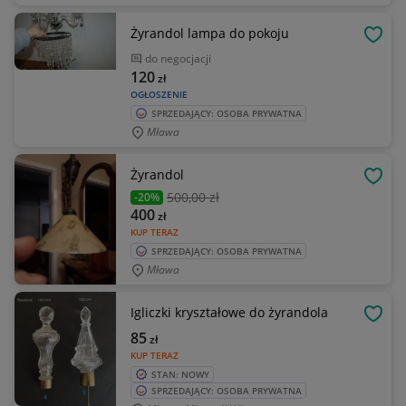
Żyrandol lampa do pokoju
OBSE
do negocjacji
120
zł
OGŁOSZENIE
SPRZEDAJĄCY: OSOBA PRYWATNA
Mława
Żyrandol
OBSE
500
,00 zł
-20%
400
zł
KUP TERAZ
SPRZEDAJĄCY: OSOBA PRYWATNA
Mława
Igliczki kryształowe do żyrandola
OBSE
85
zł
KUP TERAZ
STAN: NOWY
SPRZEDAJĄCY: OSOBA PRYWATNA