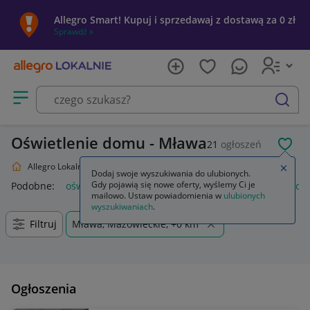
Allegro Smart! Kupuj i sprzedawaj z dostawą za 0 zł
Sprawdź »
Otwórz menu z kategoriami
szukaj
Oświetlenie domu - Mława
21
ogłoszeń
POL
Allegro Lokalnie
Dom i Ogród
Oświetlenie
Zamkn
Dodaj swoje wyszukiwania do ulubionych.
Gdy pojawią się nowe oferty, wyślemy Ci je
Podobne:
oświetlenie
oświetlenie szynowe
oświetlenie sc
mailowo. Ustaw powiadomienia w
ulubionych
wyszukiwaniach
.
Filtruj
Mława, Mazowieckie, +0 km
Ogłoszenia