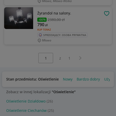
Mława, Mława-Wólka
Żyrandol na salony.
OBSE
2380
,00 zł
-66%
790
zł
KUP TERAZ
SPRZEDAJĄCY: OSOBA PRYWATNA
Mława
Wybierz stronę:
Następna strona
z
1
Stan przedmiotu: Oświetlenie
Nowy
Bardzo dobry
Używa
Zobacz w innej lokalizacji
"Oświetlenie"
Oświetlenie Działdowo
(26)
Oświetlenie Ciechanów
(25)