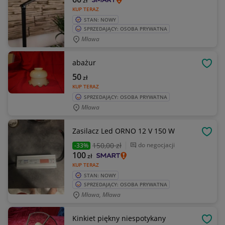
zł
KUP TERAZ
STAN: NOWY
SPRZEDAJĄCY: OSOBA PRYWATNA
Mława
abażur
OBSE
50
zł
KUP TERAZ
SPRZEDAJĄCY: OSOBA PRYWATNA
Mława
Zasilacz Led ORNO 12 V 150 W
OBSE
150
,00 zł
do negocjacji
-33%
100
zł
KUP TERAZ
STAN: NOWY
SPRZEDAJĄCY: OSOBA PRYWATNA
Mława, Mława
Kinkiet piękny niespotykany
OBSE