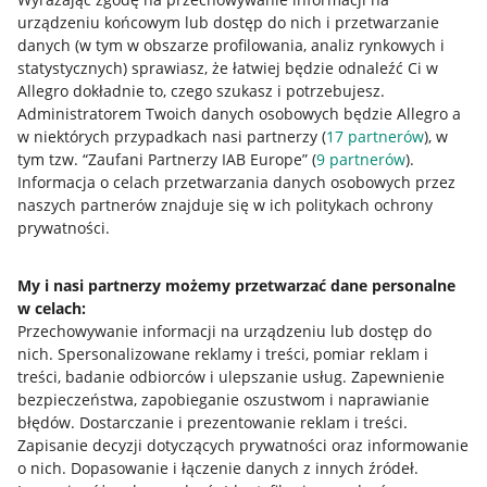
urządzeniu końcowym lub dostęp do nich i przetwarzanie
danych (w tym w obszarze profilowania, analiz rynkowych i
statystycznych) sprawiasz, że łatwiej będzie odnaleźć Ci w
Allegro dokładnie to, czego szukasz i potrzebujesz.
Administratorem Twoich danych osobowych będzie Allegro a
w niektórych przypadkach nasi partnerzy (
17
partnerów
), w
tym tzw. “Zaufani Partnerzy IAB Europe” (
9
partnerów
).
Przydatne informacje
Informacja o celach przetwarzania danych osobowych przez
naszych partnerów znajduje się w ich politykach ochrony
prywatności.
Jak to działa
Napisz do nas
My i nasi partnerzy możemy przetwarzać dane personalne
w celach:
Allegro Gadane dla sprzedających
Przechowywanie informacji na urządzeniu lub dostęp do
Allegro Gadane dla kupujących
nich
.
Spersonalizowane reklamy i treści, pomiar reklam i
treści, badanie odbiorców i ulepszanie usług
.
Zapewnienie
Mapa miejscowości
bezpieczeństwa, zapobieganie oszustwom i naprawianie
błędów
.
Dostarczanie i prezentowanie reklam i treści
.
Informacje prawne
Zapisanie decyzji dotyczących prywatności oraz informowanie
o nich
.
Dopasowanie i łączenie danych z innych źródeł
.
Regulamin