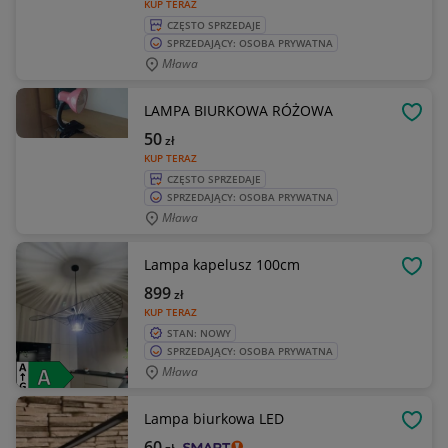
KUP TERAZ
CZĘSTO SPRZEDAJE
SPRZEDAJĄCY: OSOBA PRYWATNA
Mława
LAMPA BIURKOWA RÓŻOWA
OBSE
50
zł
KUP TERAZ
CZĘSTO SPRZEDAJE
SPRZEDAJĄCY: OSOBA PRYWATNA
Mława
Lampa kapelusz 100cm
OBSE
899
zł
KUP TERAZ
STAN: NOWY
SPRZEDAJĄCY: OSOBA PRYWATNA
Mława
Lampa biurkowa LED
OBSE
60