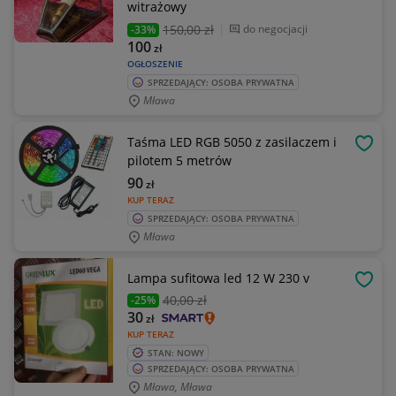
witrażowy
150
,00 zł
do negocjacji
-33%
100
zł
OGŁOSZENIE
SPRZEDAJĄCY: OSOBA PRYWATNA
Mława
Taśma LED RGB 5050 z zasilaczem i
OBSE
pilotem 5 metrów
90
zł
KUP TERAZ
SPRZEDAJĄCY: OSOBA PRYWATNA
Mława
Lampa sufitowa led 12 W 230 v
OBSE
40
,00 zł
-25%
30
zł
KUP TERAZ
STAN: NOWY
SPRZEDAJĄCY: OSOBA PRYWATNA
Mława, Mława