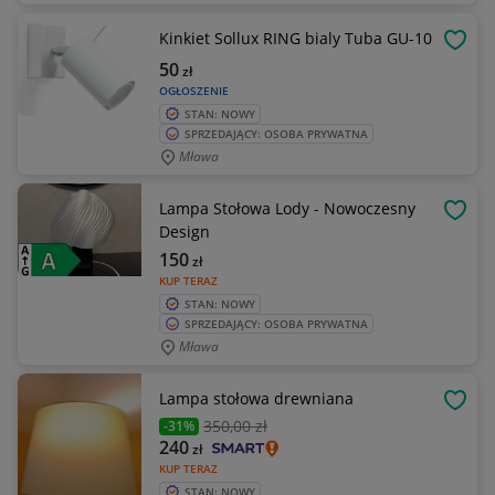
Kinkiet Sollux RING bialy Tuba GU-10
OBSE
50
zł
OGŁOSZENIE
STAN: NOWY
SPRZEDAJĄCY: OSOBA PRYWATNA
Mława
Lampa Stołowa Lody - Nowoczesny
OBSE
Design
150
zł
KUP TERAZ
STAN: NOWY
SPRZEDAJĄCY: OSOBA PRYWATNA
Mława
Lampa stołowa drewniana
OBSE
350
,00 zł
-31%
240
zł
KUP TERAZ
STAN: NOWY