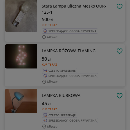
Stara Lampa uliczna Mesko OUR-
OBSE
125-1
500
zł
KUP TERAZ
SPRZEDAJĄCY: OSOBA PRYWATNA
Mława
LAMPKA RÓŻOWA FLAMING
OBSE
50
zł
KUP TERAZ
CZĘSTO SPRZEDAJE
SPRZEDAJĄCY: OSOBA PRYWATNA
Mława
LAMPKA BIURKOWA
OBSE
45
zł
KUP TERAZ
CZĘSTO SPRZEDAJE
SPRZEDAJĄCY: OSOBA PRYWATNA
Mława