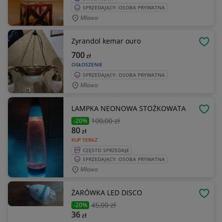
SPRZEDAJĄCY: OSOBA PRYWATNA
Mława
Zyrandol kemar ouro
OBSE
700
zł
OGŁOSZENIE
SPRZEDAJĄCY: OSOBA PRYWATNA
Mława
LAMPKA NEONOWA STOŻKOWATA
OBSE
100
,00 zł
-20%
80
zł
KUP TERAZ
CZĘSTO SPRZEDAJE
SPRZEDAJĄCY: OSOBA PRYWATNA
Mława
ŻARÓWKA LED DISCO
OBSE
45
,00 zł
-20%
36
zł