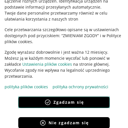
Łączenie różnych urządzeń
.
Identyfikacja urządzeń na
podstawie informacji przesyłanych automatycznie
.
Polityka plików "cookies"
Twoje dane personalne przetwarzamy również w celu
ułatwiania korzystania z naszych stron
Ustawienia plików "cookies"
Cele przetwarzania szczegółowo opisane są w ustawieniach
Udostępnianie lokalizacji
dostępnych pod przyciskiem: “ZMIENIAM ZGODY” i w Polityce
Informacje dla Aktu o Usługach Cyfrowych
plików cookies.
Zgodę wyrażasz dobrowolnie i jest ważna 12 miesięcy.
Pobierz aplikację
Możesz ją w każdym momencie wycofać lub ponowić w
zakładce
Ustawienia plików cookies
na stronie głównej.
Wycofanie zgody nie wpływa na legalność uprzedniego
przetwarzania.
polityka plików cookies
polityka ochrony prywatności
Zgadzam się
Nie zgadzam się
Korzystanie z serwisu oznacza akceptację
regulaminu
.