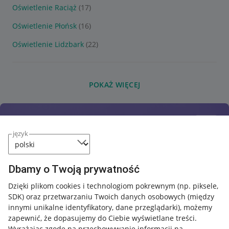
Oświetlenie Raciąż
(17)
Oświetlenie Płońsk
(16)
Oświetlenie Lidzbark
(22)
POKAŻ WIĘCEJ
język
Dbamy o Twoją prywatność
Dzięki plikom cookies i technologiom pokrewnym
(np. piksele,
SDK)
oraz przetwarzaniu Twoich danych osobowych
(między
innymi unikalne identyfikatory, dane przeglądarki)
, możemy
zapewnić, że dopasujemy do Ciebie wyświetlane treści.
Wyrażając zgodę na przechowywanie informacji na