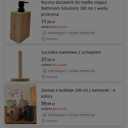
Ręczny dozownik do mydła stojący
Bathroom Solutions 280 ml z wadą
przecena
11
,50
zł
OFERTA Z
ALLEGRO
SPRZEDAJĄCY: OSOBA PRYWATNA
Nadma
Szczotka toaletowa z uchwytem
27
,50
zł
OFERTA Z
ALLEGRO
SPRZEDAJĄCY: OSOBA PRYWATNA
Nadma
Zestaw 4 kubków 200 ml z kamionki - 4
kolory
59
,99
zł
OFERTA Z
ALLEGRO
SPRZEDAJĄCY: OSOBA PRYWATNA
Nadma