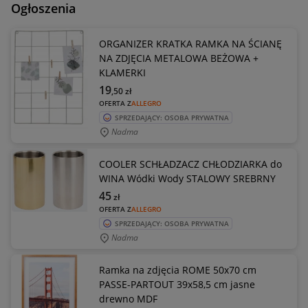
Ogłoszenia
ORGANIZER KRATKA RAMKA NA ŚCIANĘ
NA ZDJĘCIA METALOWA BEŻOWA +
KLAMERKI
19
,50
zł
OFERTA Z
ALLEGRO
SPRZEDAJĄCY: OSOBA PRYWATNA
Nadma
COOLER SCHŁADZACZ CHŁODZIARKA do
WINA Wódki Wody STALOWY SREBRNY
45
zł
OFERTA Z
ALLEGRO
SPRZEDAJĄCY: OSOBA PRYWATNA
Nadma
Ramka na zdjęcia ROME 50x70 cm
PASSE-PARTOUT 39x58,5 cm jasne
drewno MDF