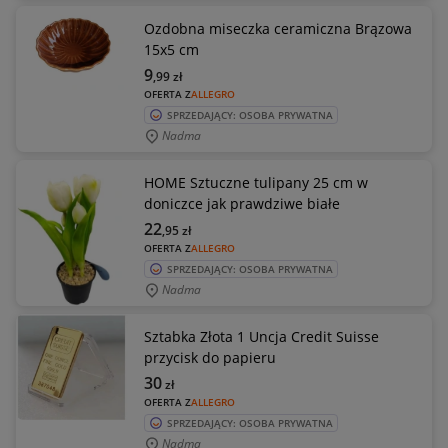
Ozdobna miseczka ceramiczna Brązowa
15x5 cm
9
,99
zł
OFERTA Z
ALLEGRO
SPRZEDAJĄCY: OSOBA PRYWATNA
Nadma
HOME Sztuczne tulipany 25 cm w
doniczce jak prawdziwe białe
22
,95
zł
OFERTA Z
ALLEGRO
SPRZEDAJĄCY: OSOBA PRYWATNA
Nadma
Sztabka Złota 1 Uncja Credit Suisse
przycisk do papieru
30
zł
OFERTA Z
ALLEGRO
SPRZEDAJĄCY: OSOBA PRYWATNA
Nadma