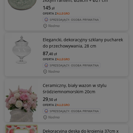
złotym rantem; Ø26cm + Ø21 cm
145
zł
OFERTA Z
ALLEGRO
SPRZEDAJĄCY: OSOBA PRYWATNA
Nadma
Elegancki, dekoracyjny szklany pucharek
do przechowywania, 28 cm
87
,40
zł
OFERTA Z
ALLEGRO
SPRZEDAJĄCY: OSOBA PRYWATNA
Nadma
Ceramiczny, biały wazon w stylu
śródziemnomorskim 20cm
29
,50
zł
OFERTA Z
ALLEGRO
SPRZEDAJĄCY: OSOBA PRYWATNA
Nadma
Dekoracyjna deska do krojenia 37cm x