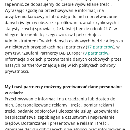
zapewnić, że dopasujemy do Ciebie wyświetlane treści.
Wyrażając zgodę na przechowywanie informacji na
urządzeniu końcowym lub dostęp do nich i przetwarzanie
danych (w tym w obszarze profilowania, analiz rynkowych i
statystycznych) sprawiasz, że łatwiej będzie odnaleźć Ci w
Allegro dokładnie to, czego szukasz i potrzebujesz.
Administratorem Twoich danych osobowych będzie Allegro a
w niektórych przypadkach nasi partnerzy (
17
partnerów
), w
tym tzw. “Zaufani Partnerzy IAB Europe” (
9
partnerów
).
Przydatne informacje
Informacja o celach przetwarzania danych osobowych przez
naszych partnerów znajduje się w ich politykach ochrony
prywatności.
Jak to działa
Napisz do nas
My i nasi partnerzy możemy przetwarzać dane personalne
w celach:
Allegro Gadane dla sprzedających
Przechowywanie informacji na urządzeniu lub dostęp do
Allegro Gadane dla kupujących
nich
.
Spersonalizowane reklamy i treści, pomiar reklam i
treści, badanie odbiorców i ulepszanie usług
.
Zapewnienie
Mapa miejscowości
bezpieczeństwa, zapobieganie oszustwom i naprawianie
błędów
.
Dostarczanie i prezentowanie reklam i treści
.
Informacje prawne
Zapisanie decyzji dotyczących prywatności oraz informowanie