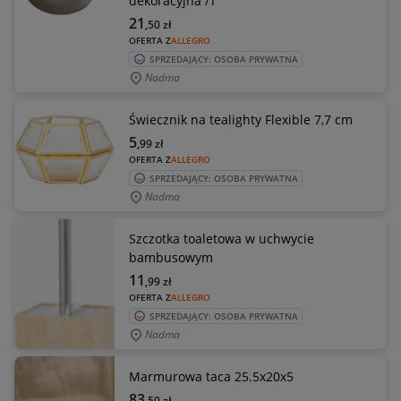
dekoracyjna /T
21
,50
zł
OFERTA Z
ALLEGRO
SPRZEDAJĄCY: OSOBA PRYWATNA
Nadma
Świecznik na tealighty Flexible 7,7 cm
5
,99
zł
OFERTA Z
ALLEGRO
SPRZEDAJĄCY: OSOBA PRYWATNA
Nadma
Szczotka toaletowa w uchwycie
bambusowym
11
,99
zł
OFERTA Z
ALLEGRO
SPRZEDAJĄCY: OSOBA PRYWATNA
Nadma
Marmurowa taca 25.5x20x5
83
,50
zł