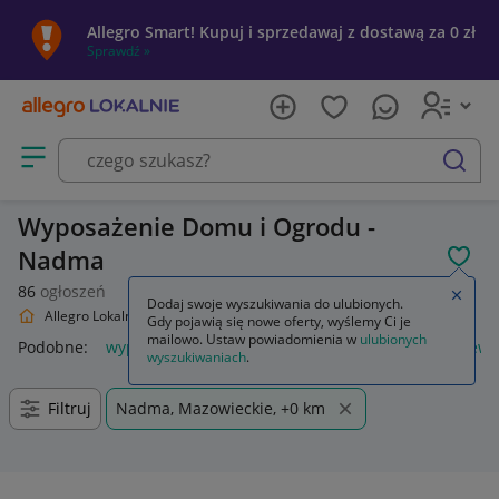
Allegro Smart! Kupuj i sprzedawaj z dostawą za 0 zł
Sprawdź »
Otwórz menu z kategoriami
szukaj
Wyposażenie Domu i Ogrodu -
Nadma
POL
86
ogłoszeń
Zamkn
Dodaj swoje wyszukiwania do ulubionych.
Allegro Lokalnie
Dom i Ogród
Wyposażenie
Gdy pojawią się nowe oferty, wyślemy Ci je
mailowo. Ustaw powiadomienia w
ulubionych
Podobne:
wyposażenie
piórnik z wyposażeniem
plecak ew
wyszukiwaniach
.
Filtruj
Nadma, Mazowieckie, +0 km