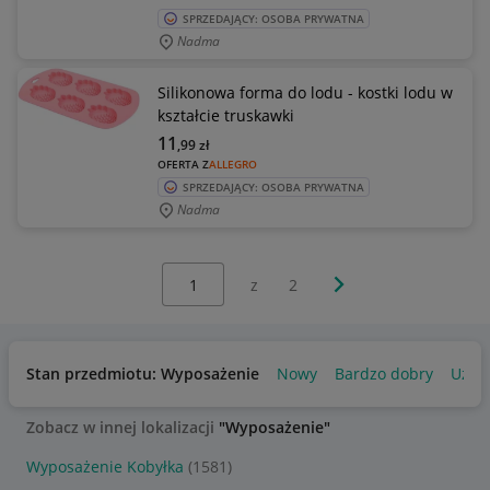
SPRZEDAJĄCY: OSOBA PRYWATNA
Nadma
Silikonowa forma do lodu - kostki lodu w
kształcie truskawki
11
,99
zł
OFERTA Z
ALLEGRO
SPRZEDAJĄCY: OSOBA PRYWATNA
Nadma
Wybierz stronę:
Następna strona
z
2
Stan przedmiotu: Wyposażenie
Nowy
Bardzo dobry
Używ
Zobacz w innej lokalizacji
"Wyposażenie"
Wyposażenie Kobyłka
(1581)