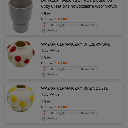
Doniczka i wazon 2w1 POT DUBLO od
Cozy Creations nowoczesne wzornictwo
39
zł
OFERTA Z
ALLEGRO
SPRZEDAJĄCY: OSOBA PRYWATNA
Nadma
WAZON CERAMICZNY W CZERWONE
TULIPANY
25
zł
OFERTA Z
ALLEGRO
SPRZEDAJĄCY: OSOBA PRYWATNA
Nadma
WAZON CERAMICZNY BIAŁY, ŻÓŁTE
TULIPANY
25
zł
OFERTA Z
ALLEGRO
SPRZEDAJĄCY: OSOBA PRYWATNA
Nadma