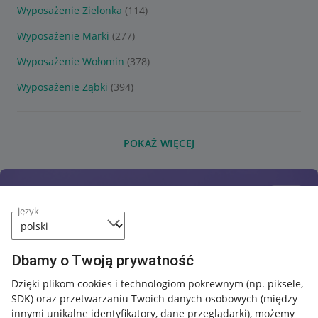
Wyposażenie Zielonka
(114)
Wyposażenie Marki
(277)
Wyposażenie Wołomin
(378)
Wyposażenie Ząbki
(394)
POKAŻ WIĘCEJ
język
Dbamy o Twoją prywatność
Dzięki plikom cookies i technologiom pokrewnym
(np. piksele,
SDK)
oraz przetwarzaniu Twoich danych osobowych
(między
innymi unikalne identyfikatory, dane przeglądarki)
, możemy