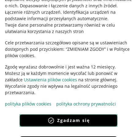
o nich
.
Dopasowanie i łączenie danych z innych źródeł
.
Regulamin
Łączenie różnych urządzeń
.
Identyfikacja urządzeń na
podstawie informacji przesyłanych automatycznie
.
Polityka plików "cookies"
Twoje dane personalne przetwarzamy również w celu
ułatwiania korzystania z naszych stron
Ustawienia plików "cookies"
Cele przetwarzania szczegółowo opisane są w ustawieniach
Udostępnianie lokalizacji
dostępnych pod przyciskiem: “ZMIENIAM ZGODY” i w Polityce
Informacje dla Aktu o Usługach Cyfrowych
plików cookies.
Zgodę wyrażasz dobrowolnie i jest ważna 12 miesięcy.
Pobierz aplikację
Możesz ją w każdym momencie wycofać lub ponowić w
zakładce
Ustawienia plików cookies
na stronie głównej.
Wycofanie zgody nie wpływa na legalność uprzedniego
przetwarzania.
polityka plików cookies
polityka ochrony prywatności
Zgadzam się