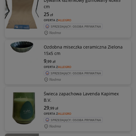
Dywanik łazienkowy gumowany 40x65
cm
25
zł
OFERTA Z
ALLEGRO
SPRZEDAJĄCY: OSOBA PRYWATNA
Nadma
Ozdobna miseczka ceramiczna Zielona
15x5 cm
9
,99
zł
OFERTA Z
ALLEGRO
SPRZEDAJĄCY: OSOBA PRYWATNA
Nadma
Świeca zapachowa Lavenda Kapimex
B.V.
29
,99
zł
OFERTA Z
ALLEGRO
SPRZEDAJĄCY: OSOBA PRYWATNA
Nadma