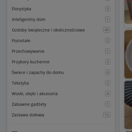
Florystyka
3
Inteligentny dom
1
Ozdoby świąteczne i okolicznościowe
44
Pozostałe
2
Przechowywanie
1
Przybory kuchenne
3
Świece i zapachy do domu
4
Tekstylia
2
Woski, olejki i akcesoria
4
Zabawne gadżety
1
Zastawa stołowa
12