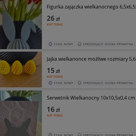
Figurka zajączka wielkanocnego 6,5x6,
26
zł
KUP TERAZ
STAN: NOWY
SPRZEDAJĄCY: OSOBA PRYWATNA
Jajka wielkanonce możliwe rozmiary 5,
15
zł
KUP TERAZ
STAN: NOWY
SPRZEDAJĄCY: OSOBA PRYWATNA
Serwetnik Wielkanocny 10x10,5x0,4 cm
16
zł
KUP TERAZ
STAN: NOWY
SPRZEDAJĄCY: OSOBA PRYWATNA