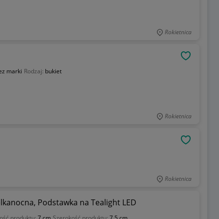
Rokietnica
OBSERWU
ez marki
Rodzaj:
bukiet
Rokietnica
OBSERWU
Rokietnica
elkanocna, Podstawka na Tealight LED
ość produktu:
7 cm
Szerokość produktu:
7.5 cm