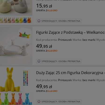
15
,95
zł
OFERTA Z
ALLEGRO
SPRZEDAJĄCY: OSOBA PRYWATNA
Figurki Zające z Podstawką – Wielkanoc
Kod producenta:
Printaszek
Marka:
bez marki
Wysok
49
,95
zł
OFERTA Z
ALLEGRO
SPRZEDAJĄCY: OSOBA PRYWATNA
Duży Zając 25 cm Figurka Dekoracyjn
Kod producenta:
Printaszek
Marka:
bez marki
Wysok
49
,95
zł
OFERTA Z
ALLEGRO
SPRZEDAJĄCY: OSOBA PRYWATNA