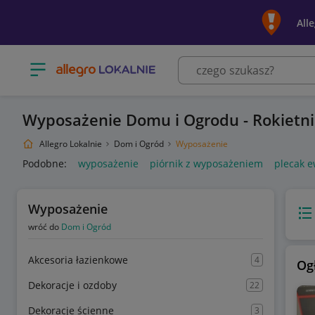
All
Otwórz menu z kategoriami
Wyposażenie Domu i Ogrodu - Rokietni
Allegro Lokalnie
Dom i Ogród
Wyposażenie
Podobne:
wyposażenie
piórnik z wyposażeniem
plecak 
Wyposażenie
Wido
wróć do
Dom i Ogród
Akcesoria łazienkowe
4
Og
Dekoracje i ozdoby
22
Dekoracje ścienne
3