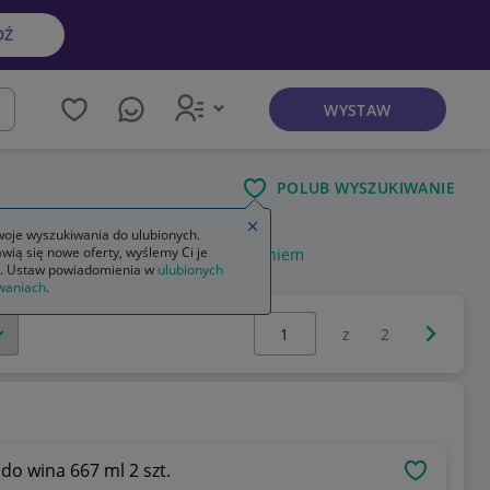
DŹ
WYSTAW
kaj
POLUB WYSZUKIWANIE
Zamknij wskazówkę
oje wyszukiwania do ulubionych.
wią się nowe oferty, wyślemy Ci je
m
skrzynka narzędziowa z wyposażeniem
. Ustaw powiadomienia w
ulubionych
waniach
.
Wybierz stronę:
Następna 
z
2
 do wina 667 ml 2 szt.
OBSERWU