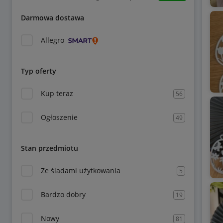
Darmowa dostawa
Allegro
Typ oferty
Kup teraz
56
Ogłoszenie
49
Stan przedmiotu
Ze śladami użytkowania
5
Bardzo dobry
19
Nowy
81