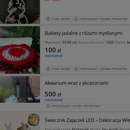
KUP TERAZ
STAN: NOWY
SPRZEDAJĄCY: OSOBA PRYWATNA
Bukiety jadalne z różami mydlanymi
Wysokość:
55.00 cm
Kod producenta:
1020
Marka:
b
100
zł
OGŁOSZENIE
STAN: NOWY
SPRZEDAJĄCY: OSOBA PRYWATNA
Akwarium wraz z akcesoriami
500
zł
OGŁOSZENIE
SPRZEDAJĄCY: OSOBA PRYWATNA
Świecznik Zajączek LED – Dekoracja Wi
Kod producenta:
Printaszek
Marka:
bez marki
Wysok