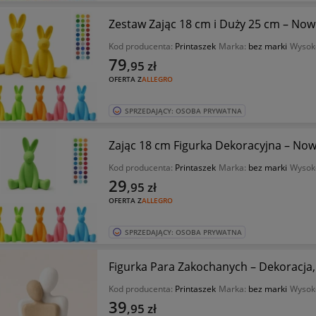
Zestaw Zając 18 cm i Duży 25 cm – No
Kod producenta:
Printaszek
Marka:
bez marki
Wysok
79
,95
zł
OFERTA Z
ALLEGRO
SPRZEDAJĄCY: OSOBA PRYWATNA
Zając 18 cm Figurka Dekoracyjna – N
Kod producenta:
Printaszek
Marka:
bez marki
Wysok
29
,95
zł
OFERTA Z
ALLEGRO
SPRZEDAJĄCY: OSOBA PRYWATNA
Figurka Para Zakochanych – Dekoracja, 
Kod producenta:
Printaszek
Marka:
bez marki
Wysok
39
,95
zł