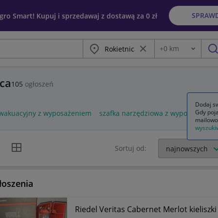
SPRAW
egro Smart! Kupuj i sprzedawaj z dostawą za 0 zł
Miasto
Wyczyść frazę
+
0
km
Odległość
szu
ca
105
ogłoszeń
Dodaj sw
Gdy poja
ewakuacyjny z wyposażeniem
szafka narzędziowa z wyposażenie
mailowo
wyszuki
k listy
Widok siatki
Sortuj od:
łoszenia
Riedel Veritas Cabernet Merlot kieliszki