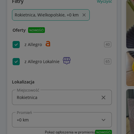
Filtry
Wyczyść
Rokietnica, Wielkopolskie, +0 km
Oferty
NOWOŚĆ!
z Allegro
40
z Allegro Lokalnie
65
Lokalizacja
Miejscowość
Promień
Pokaż ogłoszenia w promieniu
NOWOŚĆ!