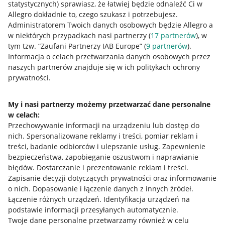
statystycznych) sprawiasz, że łatwiej będzie odnaleźć Ci w
Allegro dokładnie to, czego szukasz i potrzebujesz.
Administratorem Twoich danych osobowych będzie Allegro a
w niektórych przypadkach nasi partnerzy (
17
partnerów
), w
tym tzw. “Zaufani Partnerzy IAB Europe” (
9
partnerów
).
Przydatne informacje
Informacja o celach przetwarzania danych osobowych przez
naszych partnerów znajduje się w ich politykach ochrony
prywatności.
Jak to działa
Napisz do nas
My i nasi partnerzy możemy przetwarzać dane personalne
w celach:
Allegro Gadane dla sprzedających
Przechowywanie informacji na urządzeniu lub dostęp do
Allegro Gadane dla kupujących
nich
.
Spersonalizowane reklamy i treści, pomiar reklam i
treści, badanie odbiorców i ulepszanie usług
.
Zapewnienie
Mapa miejscowości
bezpieczeństwa, zapobieganie oszustwom i naprawianie
błędów
.
Dostarczanie i prezentowanie reklam i treści
.
Informacje prawne
Zapisanie decyzji dotyczących prywatności oraz informowanie
o nich
.
Dopasowanie i łączenie danych z innych źródeł
.
Regulamin
Łączenie różnych urządzeń
.
Identyfikacja urządzeń na
podstawie informacji przesyłanych automatycznie
.
Polityka plików "cookies"
Twoje dane personalne przetwarzamy również w celu