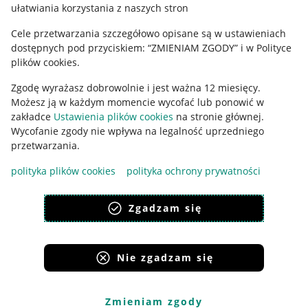
ułatwiania korzystania z naszych stron
Ustawienia plików "cookies"
Cele przetwarzania szczegółowo opisane są w ustawieniach
Udostępnianie lokalizacji
dostępnych pod przyciskiem: “ZMIENIAM ZGODY” i w Polityce
Informacje dla Aktu o Usługach Cyfrowych
plików cookies.
Zgodę wyrażasz dobrowolnie i jest ważna 12 miesięcy.
Pobierz aplikację
Możesz ją w każdym momencie wycofać lub ponowić w
zakładce
Ustawienia plików cookies
na stronie głównej.
Wycofanie zgody nie wpływa na legalność uprzedniego
przetwarzania.
polityka plików cookies
polityka ochrony prywatności
Zgadzam się
Nie zgadzam się
Korzystanie z serwisu oznacza akceptację
regulaminu
.
Zmieniam zgody