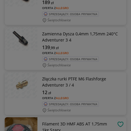
189
zł
OFERTA Z
ALLEGRO
SPRZEDAJĄCY: OSOBA PRYWATNA
Świętochłowice
Zamienna Dysza 0,4mm 1,75mm 240°C
Adventurer 3 4
139
,99
zł
OFERTA Z
ALLEGRO
SPRZEDAJĄCY: OSOBA PRYWATNA
Świętochłowice
Złączka rurki PTFE M6 Flashforge
Adventurer 3 / 4
12
zł
OFERTA Z
ALLEGRO
SPRZEDAJĄCY: OSOBA PRYWATNA
Świętochłowice
Filament 3D HMF ABS AT 1,75mm
OBSE
1kg Szary