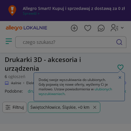
Allegro Smart! Kupuj i sprzedawaj z dostawą za 0 zł
Sprawdź »
Otwórz menu z kategoriami
szukaj
Drukarki 3D - akcesoria i
urządzenia
POL
6
ogłoszeń
Zamkn
Dodaj swoje wyszukiwania do ulubionych.
legro Lokalnie
Elektronika
Komputery
Drukarki i skanery
Drukarki 3D
Gdy pojawią się nowe oferty, wyślemy Ci je
mailowo. Ustaw powiadomienia w
ulubionych
Podobne:
drukarki 3d
smok z drukarki 3d
klej do drukarki 
wyszukiwaniach
.
Filtruj
Świętochłowice, Śląskie, +0 km