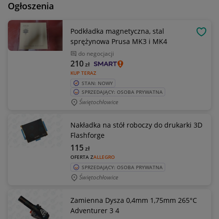
Ogłoszenia
Podkładka magnetyczna, stal
OBSE
sprężynowa Prusa MK3 i MK4
do negocjacji
210
zł
KUP TERAZ
STAN: NOWY
SPRZEDAJĄCY: OSOBA PRYWATNA
Świętochłowice
Nakładka na stół roboczy do drukarki 3D
Flashforge
115
zł
OFERTA Z
ALLEGRO
SPRZEDAJĄCY: OSOBA PRYWATNA
Świętochłowice
Zamienna Dysza 0,4mm 1,75mm 265°C
Adventurer 3 4