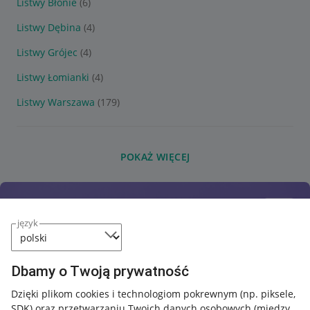
Listwy Błonie
(6)
Listwy Dębina
(4)
Listwy Grójec
(4)
Listwy Łomianki
(4)
Listwy Warszawa
(179)
POKAŻ WIĘCEJ
język
Dbamy o Twoją prywatność
Dzięki plikom cookies i technologiom pokrewnym
(np. piksele,
SDK)
oraz przetwarzaniu Twoich danych osobowych
(między