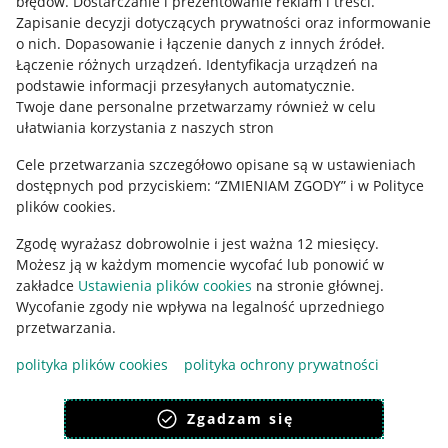
błędów
.
Dostarczanie i prezentowanie reklam i treści
.
Informacje prawne
Zapisanie decyzji dotyczących prywatności oraz informowanie
o nich
.
Dopasowanie i łączenie danych z innych źródeł
.
Regulamin
Łączenie różnych urządzeń
.
Identyfikacja urządzeń na
podstawie informacji przesyłanych automatycznie
.
Polityka plików "cookies"
Twoje dane personalne przetwarzamy również w celu
ułatwiania korzystania z naszych stron
Ustawienia plików "cookies"
Cele przetwarzania szczegółowo opisane są w ustawieniach
Udostępnianie lokalizacji
dostępnych pod przyciskiem: “ZMIENIAM ZGODY” i w Polityce
Informacje dla Aktu o Usługach Cyfrowych
plików cookies.
Zgodę wyrażasz dobrowolnie i jest ważna 12 miesięcy.
Pobierz aplikację
Możesz ją w każdym momencie wycofać lub ponowić w
zakładce
Ustawienia plików cookies
na stronie głównej.
Wycofanie zgody nie wpływa na legalność uprzedniego
przetwarzania.
polityka plików cookies
polityka ochrony prywatności
Zgadzam się