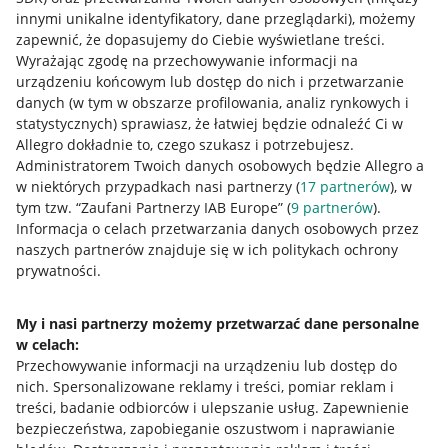
innymi unikalne identyfikatory, dane przeglądarki)
, możemy
zapewnić, że dopasujemy do Ciebie wyświetlane treści.
Wyrażając zgodę na przechowywanie informacji na
urządzeniu końcowym lub dostęp do nich i przetwarzanie
danych (w tym w obszarze profilowania, analiz rynkowych i
statystycznych) sprawiasz, że łatwiej będzie odnaleźć Ci w
Allegro dokładnie to, czego szukasz i potrzebujesz.
Administratorem Twoich danych osobowych będzie Allegro a
w niektórych przypadkach nasi partnerzy (
17
partnerów
), w
tym tzw. “Zaufani Partnerzy IAB Europe” (
9
partnerów
).
Przydatne informacje
Informacja o celach przetwarzania danych osobowych przez
naszych partnerów znajduje się w ich politykach ochrony
prywatności.
Jak to działa
Napisz do nas
My i nasi partnerzy możemy przetwarzać dane personalne
w celach:
Allegro Gadane dla sprzedających
Przechowywanie informacji na urządzeniu lub dostęp do
Allegro Gadane dla kupujących
nich
.
Spersonalizowane reklamy i treści, pomiar reklam i
treści, badanie odbiorców i ulepszanie usług
.
Zapewnienie
Mapa miejscowości
bezpieczeństwa, zapobieganie oszustwom i naprawianie