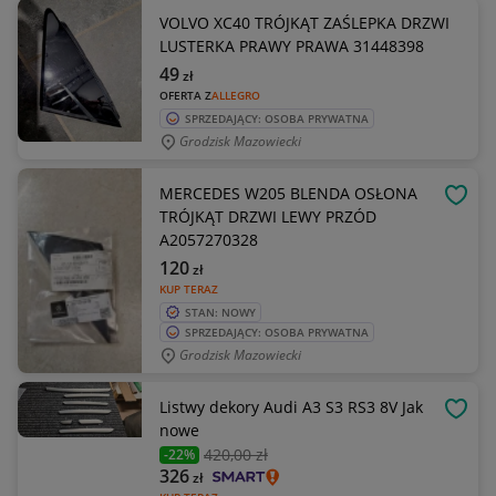
VOLVO XC40 TRÓJKĄT ZAŚLEPKA DRZWI
LUSTERKA PRAWY PRAWA 31448398
49
zł
OFERTA Z
ALLEGRO
SPRZEDAJĄCY: OSOBA PRYWATNA
Grodzisk Mazowiecki
MERCEDES W205 BLENDA OSŁONA
OBSE
TRÓJKĄT DRZWI LEWY PRZÓD
A2057270328
120
zł
KUP TERAZ
STAN: NOWY
SPRZEDAJĄCY: OSOBA PRYWATNA
Grodzisk Mazowiecki
Listwy dekory Audi A3 S3 RS3 8V Jak
OBSE
nowe
420
,00 zł
-22%
326
zł