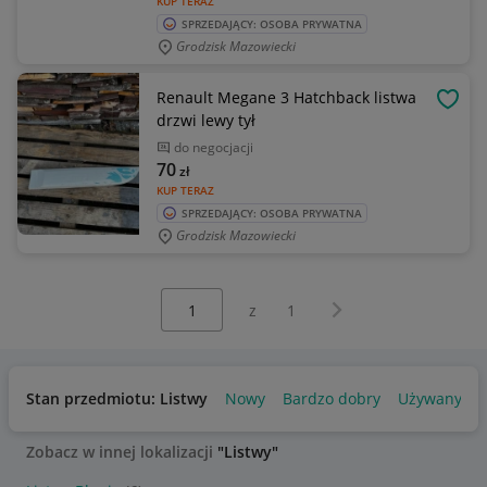
KUP TERAZ
SPRZEDAJĄCY: OSOBA PRYWATNA
Grodzisk Mazowiecki
Renault Megane 3 Hatchback listwa
OBSE
drzwi lewy tył
do negocjacji
70
zł
KUP TERAZ
SPRZEDAJĄCY: OSOBA PRYWATNA
Grodzisk Mazowiecki
Wybierz stronę:
Następna strona
z
1
Stan przedmiotu: Listwy
Nowy
Bardzo dobry
Używany
Zobacz w innej lokalizacji
"Listwy"