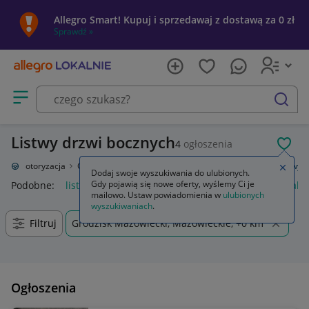
Allegro Smart! Kupuj i sprzedawaj z dostawą za 0 zł
Sprawdź »
Otwórz menu z kategoriami
szukaj
Listwy drzwi bocznych
4
ogłoszenia
POL
ie
Motoryzacja
Części samochodowe
Części karoserii
Drzwi
Listwy
Zamkn
Dodaj swoje wyszukiwania do ulubionych.
Gdy pojawią się nowe oferty, wyślemy Ci je
Podobne:
listwy
listwy przypodłogowe
listwy progowe nakł
mailowo. Ustaw powiadomienia w
ulubionych
wyszukiwaniach
.
Filtruj
Grodzisk Mazowiecki, Mazowieckie, +0 km
Ogłoszenia