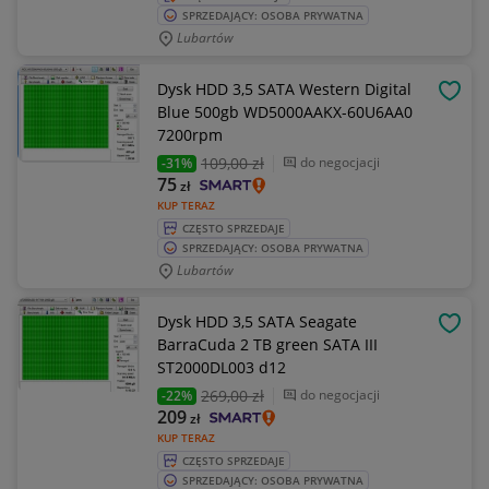
SPRZEDAJĄCY: OSOBA PRYWATNA
Lubartów
Dysk HDD 3,5 SATA Western Digital
OBSE
Blue 500gb WD5000AAKX-60U6AA0
7200rpm
109
,00 zł
do negocjacji
-31%
75
zł
KUP TERAZ
CZĘSTO SPRZEDAJE
SPRZEDAJĄCY: OSOBA PRYWATNA
Lubartów
Dysk HDD 3,5 SATA Seagate
OBSE
BarraCuda 2 TB green SATA III
ST2000DL003 d12
269
,00 zł
do negocjacji
-22%
209
zł
KUP TERAZ
CZĘSTO SPRZEDAJE
SPRZEDAJĄCY: OSOBA PRYWATNA