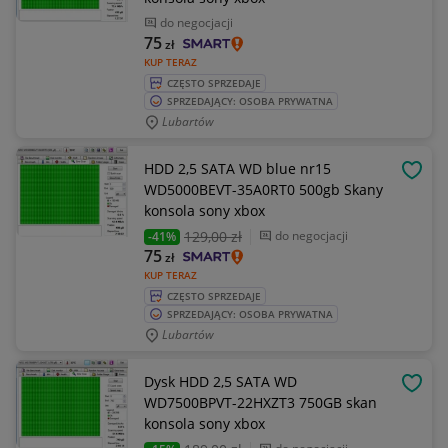
do negocjacji
75
zł
KUP TERAZ
CZĘSTO SPRZEDAJE
SPRZEDAJĄCY: OSOBA PRYWATNA
Lubartów
HDD 2,5 SATA WD blue nr15
OBSE
WD5000BEVT-35A0RT0 500gb Skany
konsola sony xbox
129
,00 zł
do negocjacji
-41%
75
zł
KUP TERAZ
CZĘSTO SPRZEDAJE
SPRZEDAJĄCY: OSOBA PRYWATNA
Lubartów
Dysk HDD 2,5 SATA WD
OBSE
WD7500BPVT-22HXZT3 750GB skan
konsola sony xbox