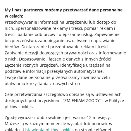
Napisz do nas
My i nasi partnerzy możemy przetwarzać dane personalne
w celach:
Allegro Gadane dla sprzedających
Przechowywanie informacji na urządzeniu lub dostęp do
Allegro Gadane dla kupujących
nich
.
Spersonalizowane reklamy i treści, pomiar reklam i
treści, badanie odbiorców i ulepszanie usług
.
Zapewnienie
Mapa miejscowości
bezpieczeństwa, zapobieganie oszustwom i naprawianie
błędów
.
Dostarczanie i prezentowanie reklam i treści
.
Informacje prawne
Zapisanie decyzji dotyczących prywatności oraz informowanie
o nich
.
Dopasowanie i łączenie danych z innych źródeł
.
Regulamin
Łączenie różnych urządzeń
.
Identyfikacja urządzeń na
podstawie informacji przesyłanych automatycznie
.
Polityka plików "cookies"
Twoje dane personalne przetwarzamy również w celu
ułatwiania korzystania z naszych stron
Ustawienia plików "cookies"
Cele przetwarzania szczegółowo opisane są w ustawieniach
Udostępnianie lokalizacji
dostępnych pod przyciskiem: “ZMIENIAM ZGODY” i w Polityce
Informacje dla Aktu o Usługach Cyfrowych
plików cookies.
Zgodę wyrażasz dobrowolnie i jest ważna 12 miesięcy.
Pobierz aplikację
Możesz ją w każdym momencie wycofać lub ponowić w
zakładce
Ustawienia plików cookies
na stronie głównej.