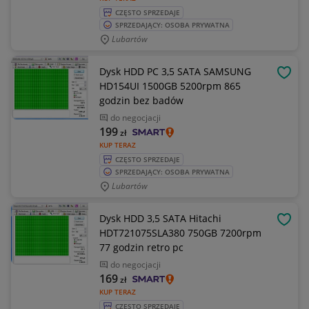
CZĘSTO SPRZEDAJE
SPRZEDAJĄCY: OSOBA PRYWATNA
Lubartów
Dysk HDD PC 3,5 SATA SAMSUNG
OBSE
HD154UI 1500GB 5200rpm 865
godzin bez badów
do negocjacji
199
zł
KUP TERAZ
CZĘSTO SPRZEDAJE
SPRZEDAJĄCY: OSOBA PRYWATNA
Lubartów
Dysk HDD 3,5 SATA Hitachi
OBSE
HDT721075SLA380 750GB 7200rpm
77 godzin retro pc
do negocjacji
169
zł
KUP TERAZ
CZĘSTO SPRZEDAJE