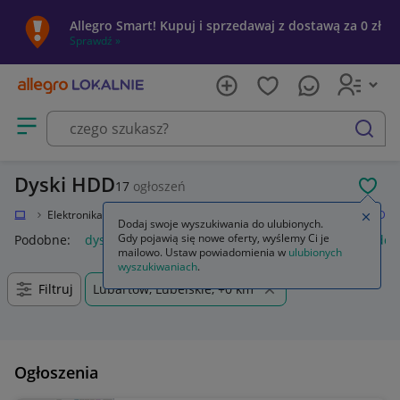
Allegro Smart! Kupuj i sprzedawaj z dostawą za 0 zł
Sprawdź »
Otwórz menu z kategoriami
szukaj
Dyski HDD
17
ogłoszeń
POL
okalnie
Elektronika
Komputery
Dyski i pamięci przenośne
Dyski HDD
Zamkn
Dodaj swoje wyszukiwania do ulubionych.
Gdy pojawią się nowe oferty, wyślemy Ci je
Podobne:
dysk hdd
dysk hdd 1tb
dysk hdd 2tb
dysk hdd 
mailowo. Ustaw powiadomienia w
ulubionych
wyszukiwaniach
.
Filtruj
Lubartów, Lubelskie, +0 km
Ogłoszenia