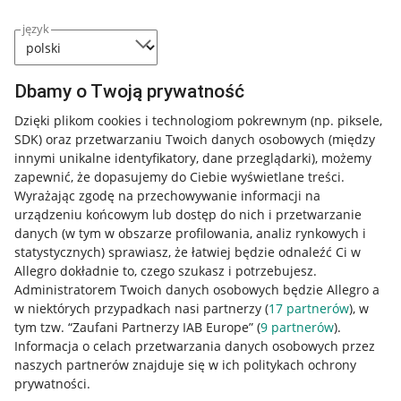
język
Dbamy o Twoją prywatność
Dzięki plikom cookies i technologiom pokrewnym
(np. piksele,
SDK)
oraz przetwarzaniu Twoich danych osobowych
(między
innymi unikalne identyfikatory, dane przeglądarki)
, możemy
zapewnić, że dopasujemy do Ciebie wyświetlane treści.
Wyrażając zgodę na przechowywanie informacji na
urządzeniu końcowym lub dostęp do nich i przetwarzanie
danych (w tym w obszarze profilowania, analiz rynkowych i
statystycznych) sprawiasz, że łatwiej będzie odnaleźć Ci w
Allegro dokładnie to, czego szukasz i potrzebujesz.
Administratorem Twoich danych osobowych będzie Allegro a
w niektórych przypadkach nasi partnerzy (
17
partnerów
), w
tym tzw. “Zaufani Partnerzy IAB Europe” (
9
partnerów
).
Przydatne informacje
Informacja o celach przetwarzania danych osobowych przez
naszych partnerów znajduje się w ich politykach ochrony
prywatności.
Jak to działa