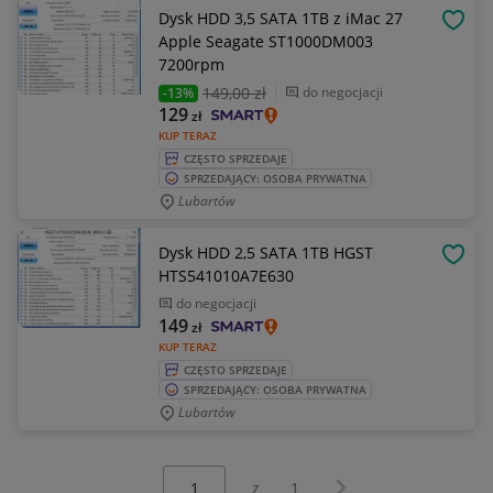
Dysk HDD 3,5 SATA 1TB z iMac 27
OBSE
Apple Seagate ST1000DM003
7200rpm
149
,00 zł
do negocjacji
-13%
129
zł
KUP TERAZ
CZĘSTO SPRZEDAJE
SPRZEDAJĄCY: OSOBA PRYWATNA
Lubartów
Dysk HDD 2,5 SATA 1TB HGST
OBSE
HTS541010A7E630
do negocjacji
149
zł
KUP TERAZ
CZĘSTO SPRZEDAJE
SPRZEDAJĄCY: OSOBA PRYWATNA
Lubartów
Wybierz stronę:
Następna strona
z
1