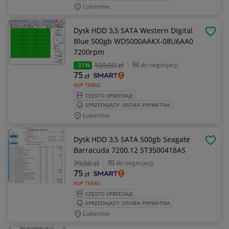
Lubartów
Dysk HDD 3,5 SATA Western Digital
OBSE
Blue 500gb WD5000AAKX-08U6AA0
7200rpm
109
,00 zł
do negocjacji
-31%
75
zł
KUP TERAZ
CZĘSTO SPRZEDAJE
SPRZEDAJĄCY: OSOBA PRYWATNA
Lubartów
Dysk HDD 3,5 SATA 500gb Seagate
OBSE
Barracuda 7200.12 ST3500418AS
79
,00 zł
do negocjacji
75
zł
KUP TERAZ
CZĘSTO SPRZEDAJE
SPRZEDAJĄCY: OSOBA PRYWATNA
Lubartów