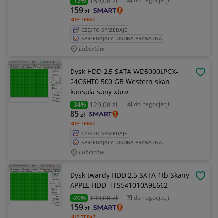
189
,00 zł
do negocjacji
-15%
159
zł
KUP TERAZ
CZĘSTO SPRZEDAJE
SPRZEDAJĄCY: OSOBA PRYWATNA
Lubartów
Dysk HDD 2,5 SATA WD5000LPCX-
OBSE
24C6HT0 500 GB Western skan
konsola sony xbox
129
,00 zł
do negocjacji
-34%
85
zł
KUP TERAZ
CZĘSTO SPRZEDAJE
SPRZEDAJĄCY: OSOBA PRYWATNA
Lubartów
Dysk twardy HDD 2,5 SATA 1tb Skany
OBSE
APPLE HDD HTS541010A9E662
199
,00 zł
do negocjacji
-20%
159
zł
KUP TERAZ