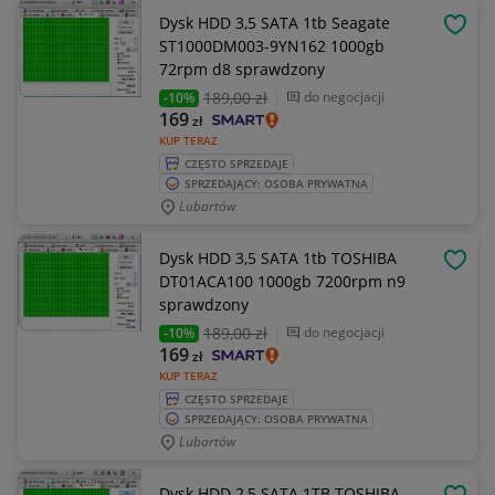
Dysk HDD 3,5 SATA 1tb Seagate
OBSE
ST1000DM003-9YN162 1000gb
72rpm d8 sprawdzony
189
,00 zł
do negocjacji
-10%
169
zł
KUP TERAZ
CZĘSTO SPRZEDAJE
SPRZEDAJĄCY: OSOBA PRYWATNA
Lubartów
Dysk HDD 3,5 SATA 1tb TOSHIBA
OBSE
DT01ACA100 1000gb 7200rpm n9
sprawdzony
189
,00 zł
do negocjacji
-10%
169
zł
KUP TERAZ
CZĘSTO SPRZEDAJE
SPRZEDAJĄCY: OSOBA PRYWATNA
Lubartów
Dysk HDD 2,5 SATA 1TB TOSHIBA