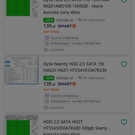
OBSE
MQ01ABD100 1000GB - skany
konsola sony xbox
189
,00 zł
do negocjacji
-26%
139
zł
KUP TERAZ
CZĘSTO SPRZEDAJE
SPRZEDAJĄCY: OSOBA PRYWATNA
Lubartów
Dysk twardy HDD 2,5 SATA 1tb
OBSE
hdd25 HGST HTS541010A7E630
189
,00 zł
do negocjacji
-26%
139
zł
KUP TERAZ
CZĘSTO SPRZEDAJE
SPRZEDAJĄCY: OSOBA PRYWATNA
Lubartów
HDD 2,5 SATA HGST
OBSE
HTS545050A7E680 500gb Skany -
konsola sony xbox