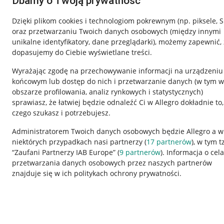
Dbamy o Twoją prywatność
Dzięki plikom cookies i technologiom pokrewnym
(np. piksele, 
oraz przetwarzaniu Twoich danych osobowych
(między innymi
unikalne identyfikatory, dane przeglądarki)
, możemy zapewnić, 
dopasujemy do Ciebie wyświetlane treści.
Wyrażając zgodę na przechowywanie informacji na urządzeniu
końcowym lub dostęp do nich i przetwarzanie danych (w tym w
obszarze profilowania, analiz rynkowych i statystycznych)
sprawiasz, że łatwiej będzie odnaleźć Ci w Allegro dokładnie to,
czego szukasz i potrzebujesz.
Przydatne informacje
Informacje p
Administratorem Twoich danych osobowych będzie Allegro a w
niektórych przypadkach nasi partnerzy (
17
partnerów
), w tym t
Jak to działa
Regulamin
“Zaufani Partnerzy IAB Europe” (
9
partnerów
). Informacja o cel
Napisz do nas
Polityka plików
przetwarzania danych osobowych przez naszych partnerów
znajduje się w ich politykach ochrony prywatności.
Allegro Gadane dla sprzedających
Ustawienia plik
Allegro Gadane dla kupujących
Udostępnianie l
Mapa miejscowości
Informacje dla