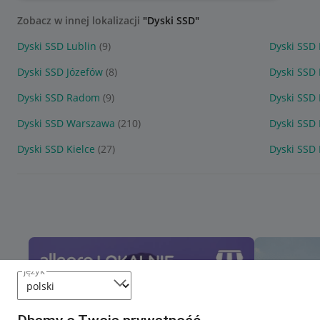
Zobacz w innej lokalizacji
"Dyski SSD"
Dyski SSD Lublin
(9)
Dyski SSD 
Dyski SSD Józefów
(8)
Dyski SSD
Dyski SSD Radom
(9)
Dyski SSD
Dyski SSD Warszawa
(210)
Dyski SSD 
Dyski SSD Kielce
(27)
Dyski SSD
język