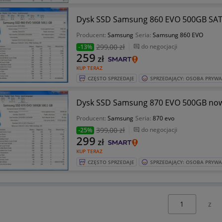
Dysk SSD Samsung 860 EVO 500GB SATA
Producent:
Samsung
Seria:
Samsung 860 EVO
299
,00 zł
do negocjacji
-13%
259
zł
KUP TERAZ
CZĘSTO SPRZEDAJE
SPRZEDAJĄCY: OSOBA PRYW
Dysk SSD Samsung 870 EVO 500GB now
Producent:
Samsung
Seria:
870 evo
399
,00 zł
do negocjacji
-25%
299
zł
KUP TERAZ
CZĘSTO SPRZEDAJE
SPRZEDAJĄCY: OSOBA PRYW
Wybierz stronę: