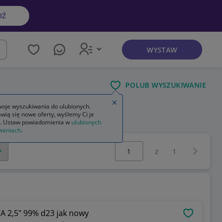
DŹ
WYSTAW
kaj
POLUB WYSZUKIWANIE
Zamknij wskazówkę
oje wyszukiwania do ulubionych.
wią się nowe oferty, wyślemy Ci je
. Ustaw powiadomienia w
ulubionych
waniach
.
Wybierz stronę:
Następna 
z
1
 2,5" 99% d23 jak nowy
OBSERWU