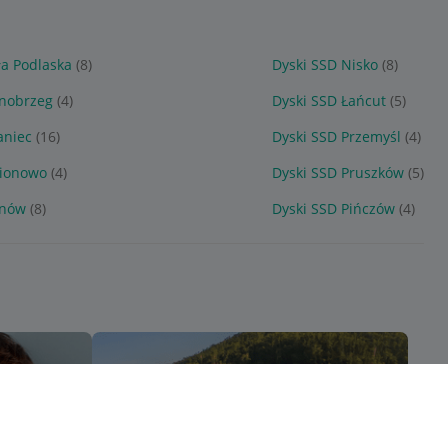
ła Podlaska
(8)
Dyski SSD Nisko
(8)
rnobrzeg
(4)
Dyski SSD Łańcut
(5)
aniec
(16)
Dyski SSD Przemyśl
(4)
gionowo
(4)
Dyski SSD Pruszków
(5)
rnów
(8)
Dyski SSD Pińczów
(4)