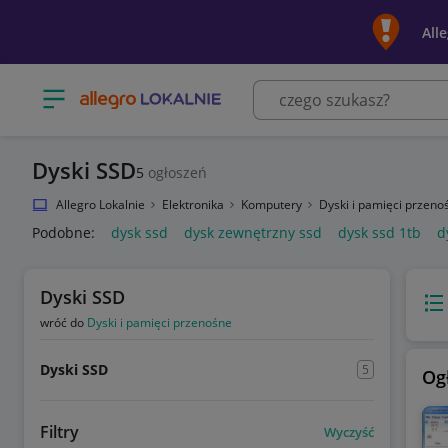
All
Otwórz menu z kategoriami
Dyski SSD
5
ogłoszeń
Allegro Lokalnie
Elektronika
Komputery
Dyski i pamięci przen
Podobne:
dysk ssd
dysk zewnętrzny ssd
dysk ssd 1tb
d
Dyski SSD
Wido
wróć do
Dyski i pamięci przenośne
Dyski SSD
5
Og
Filtry
Wyczyść