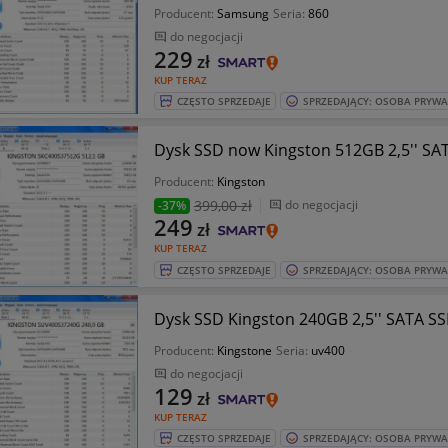
Producent:
Samsung
Seria:
860
do negocjacji
229
zł
KUP TERAZ
CZĘSTO SPRZEDAJE
SPRZEDAJĄCY: OSOBA PRYW
Dysk SSD now Kingston 512GB 2,5'' SA
Producent:
Kingston
399
,00 zł
do negocjacji
-37%
249
zł
KUP TERAZ
CZĘSTO SPRZEDAJE
SPRZEDAJĄCY: OSOBA PRYW
Dysk SSD Kingston 240GB 2,5'' SATA S
Producent:
Kingstone
Seria:
uv400
do negocjacji
129
zł
KUP TERAZ
CZĘSTO SPRZEDAJE
SPRZEDAJĄCY: OSOBA PRYW