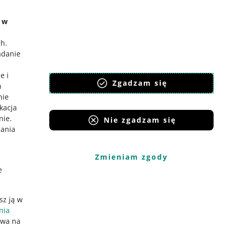
e w
ch
.
adanie
e i
Zgadzam się
h
nie
ikacja
nie
.
Nie zgadzam się
iania
Zmieniam zgody
e
sz ją w
nia
ywa na