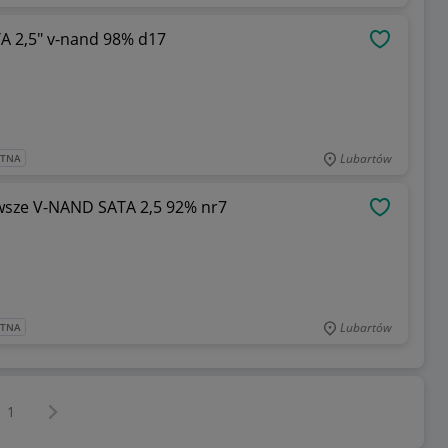
 2,5" v-nand 98% d17
OBSERWU
Lubartów
ATNA
sze V-NAND SATA 2,5 92% nr7
OBSERWU
Lubartów
ATNA
Następna strona
z
1