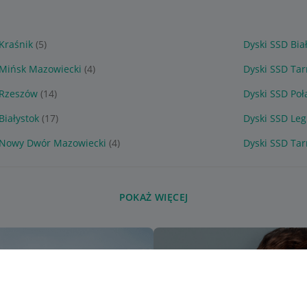
Kraśnik
(5)
Dyski SSD Bia
 Mińsk Mazowiecki
(4)
Dyski SSD Ta
 Rzeszów
(14)
Dyski SSD Poł
Białystok
(17)
Dyski SSD Le
 Nowy Dwór Mazowiecki
(4)
Dyski SSD Ta
POKAŻ WIĘCEJ