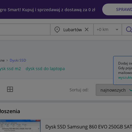
SPRAW
egro Smart! Kupuj i sprzedawaj z dostawą za 0 zł
Miasto
Wyczyść frazę
+
0
km
Odległość
szu
ośne
Dyski SSD
Dodaj sw
Gdy poja
ysk ssd m2
dysk ssd do laptopa
mailowo
wyszuki
k listy
Widok siatki
Sortuj od:
łoszenia
Dysk SSD Samsung 860 EVO 250GB SATA