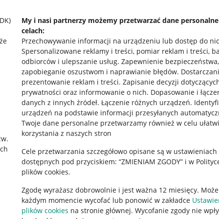
SDK)
My i nasi partnerzy możemy przetwarzać dane personaln
celach:
że
Przechowywanie informacji na urządzeniu lub dostęp do ni
Spersonalizowane reklamy i treści, pomiar reklam i treści, b
odbiorców i ulepszanie usług
.
Zapewnienie bezpieczeństwa,
zapobieganie oszustwom i naprawianie błędów
.
Dostarczani
prezentowanie reklam i treści
.
Zapisanie decyzji dotyczącyc
prywatności oraz informowanie o nich
.
Dopasowanie i łącze
danych z innych źródeł
.
Łączenie różnych urządzeń
.
Identyf
urządzeń na podstawie informacji przesyłanych automatycz
rawne
Pobierz aplikację
Twoje dane personalne przetwarzamy również w celu ułatw
korzystania z naszych stron
zw.
ach
Cele przetwarzania szczegółowo opisane są w ustawieniach
 "cookies"
dostępnych pod przyciskiem: “ZMIENIAM ZGODY” i w Polityc
plików cookies.
ów "cookies"
Zgodę wyrażasz dobrowolnie i jest ważna 12 miesięcy. Może
okalizacji
każdym momencie wycofać lub ponowić w zakładce
Ustawie
 Aktu o Usługach Cyfrowych
plików cookies
na stronie głównej. Wycofanie zgody nie wpł