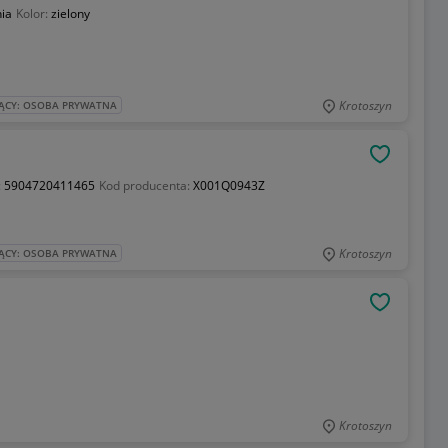
ia
Kolor:
zielony
Krotoszyn
ĄCY: OSOBA PRYWATNA
OBSERWU
:
5904720411465
Kod producenta:
X001Q0943Z
Krotoszyn
ĄCY: OSOBA PRYWATNA
OBSERWU
Krotoszyn