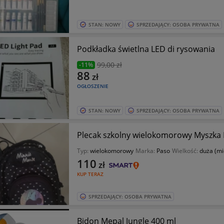
STAN: NOWY
SPRZEDAJĄCY: OSOBA PRYWATNA
Podkładka świetlna LED di rysowania
99
,00 zł
-11%
88
zł
OGŁOSZENIE
STAN: NOWY
SPRZEDAJĄCY: OSOBA PRYWATNA
Plecak szkolny wielokomorowy Myszka
Typ:
wielokomorowy
Marka:
Paso
Wielkość:
duża (mi
110
zł
KUP TERAZ
SPRZEDAJĄCY: OSOBA PRYWATNA
Bidon Mepal Jungle 400 ml