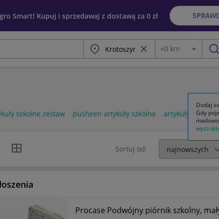
SPRAW
egro Smart! Kupuj i sprzedawaj z dostawą za 0 zł
Miasto
Wyczyść frazę
+
0
km
Odległość
szu
Dodaj sw
Gdy poja
ykuły szkolne zestaw
pusheen artykuły szkolne
artykuły szkoln
mailowo
wyszuki
k listy
Widok siatki
Sortuj od:
łoszenia
Procase Podwójny piórnik szkolny, mały