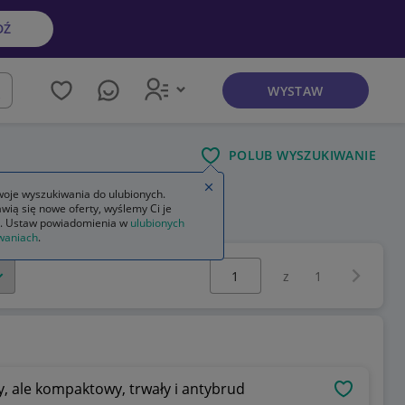
DŹ
WYSTAW
kaj
POLUB WYSZUKIWANIE
Zamknij wskazówkę
oje wyszukiwania do ulubionych.
wią się nowe oferty, wyślemy Ci je
e bambino
. Ustaw powiadomienia w
ulubionych
waniach
.
Wybierz stronę:
Następna 
z
1
, ale kompaktowy, trwały i antybrud
OBSERWU