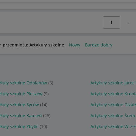
Wybierz stronę:
n przedmiotu: Artykuły szkolne
Nowy
Bardzo dobry
ykuły szkolne Odolanów
(6)
Artykuły szkolne Jaroc
ykuły szkolne Pleszew
(9)
Artykuły szkolne Krobi
ykuły szkolne Syców
(14)
Artykuły szkolne Gizałk
ykuły szkolne Kamień
(26)
Artykuły szkolne Śrem
ykuły szkolne Zbytki
(10)
Artykuły szkolne Wrze