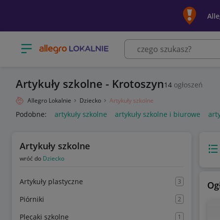
All
Otwórz menu z kategoriami
Artykuły szkolne - Krotoszyn
14
ogłoszeń
Allegro Lokalnie
Dziecko
Artykuły szkolne
Podobne:
artykuły szkolne
artykuły szkolne i biurowe
art
Artykuły szkolne
Wido
wróć do
Dziecko
Artykuły plastyczne
3
Og
Piórniki
2
Plecaki szkolne
1