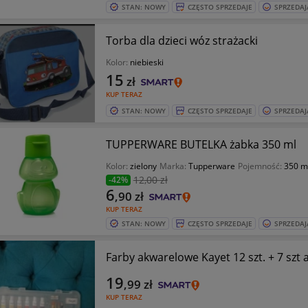
STAN: NOWY
CZĘSTO SPRZEDAJE
SPRZEDAJ
Torba dla dzieci wóz strażacki
Kolor:
niebieski
15
zł
KUP TERAZ
STAN: NOWY
CZĘSTO SPRZEDAJE
SPRZEDAJ
TUPPERWARE BUTELKA żabka 350 ml
Kolor:
zielony
Marka:
Tupperware
Pojemność:
350 m
12
,00 zł
-42%
6
,90
zł
KUP TERAZ
STAN: NOWY
CZĘSTO SPRZEDAJE
SPRZEDAJ
Farby akwarelowe Kayet 12 szt. + 7 szt 
19
,99
zł
KUP TERAZ