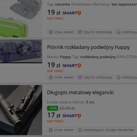
Typ:
saszetka
Dodatkowe informacje:
bez wyposażen
19
zł
KUP TERAZ
STAN: NOWY
CZĘSTO SPRZEDAJE
SPRZEDAJ
Piórnik rozkładany podwójny Happy
Marka:
Happy
Typ:
rozkładany podwójny
EAN (GTIN)
19
zł
KUP TERAZ
STAN: NOWY
CZĘSTO SPRZEDAJE
SPRZEDAJ
Długopis metalowy elegancki
Liczba sztuk w ofercie:
3 szt.
25
,99 zł
-34%
17
zł
KUP TERAZ
STAN: NOWY
SPRZEDAJĄCY: OSOBA PRYWATNA