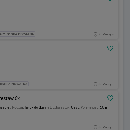
OBSERWU
Krotoszyn
ĄCY: OSOBA PRYWATNA
OBSERWU
Krotoszyn
: OSOBA PRYWATNA
zestaw 6x
OBSERWU
oszulek
Rodzaj:
farby do tkanin
Liczba sztuk:
6 szt.
Pojemność:
50 ml
Krotoszyn