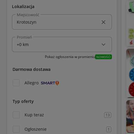
Lokalizacja
Miejscowość
Promień
Pokaż ogłoszenia w promieniu
NOWOŚĆ!
Darmowa dostawa
Allegro
Typ oferty
Kup teraz
13
Ogłoszenie
1