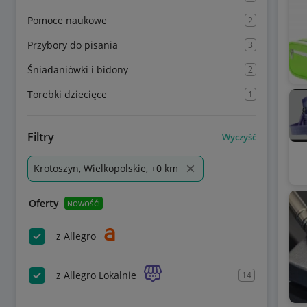
Pomoce naukowe
2
Przybory do pisania
3
Śniadaniówki i bidony
2
Torebki dziecięce
1
Filtry
Wyczyść
Krotoszyn, Wielkopolskie, +0 km
Oferty
NOWOŚĆ!
z Allegro
z Allegro Lokalnie
14