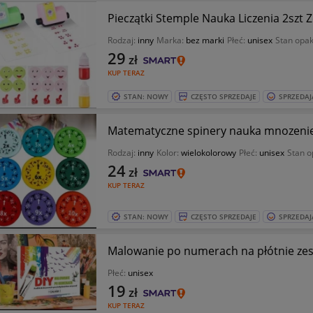
Pieczątki Stemple Nauka Liczenia 2szt 
Rodzaj:
inny
Marka:
bez marki
Płeć:
unisex
Stan opa
29
zł
KUP TERAZ
STAN: NOWY
CZĘSTO SPRZEDAJE
SPRZEDAJ
Matematyczne spinery nauka mnozenie i
Rodzaj:
inny
Kolor:
wielokolorowy
Płeć:
unisex
Stan 
24
zł
KUP TERAZ
STAN: NOWY
CZĘSTO SPRZEDAJE
SPRZEDAJ
Malowanie po numerach na płótnie zes
Płeć:
unisex
19
zł
KUP TERAZ