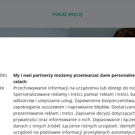
POKAŻ WIĘCEJ
SDK)
My i nasi partnerzy możemy przetwarzać dane personaln
celach:
że
Przechowywanie informacji na urządzeniu lub dostęp do ni
Spersonalizowane reklamy i treści, pomiar reklam i treści, b
odbiorców i ulepszanie usług
.
Zapewnienie bezpieczeństwa,
zapobieganie oszustwom i naprawianie błędów
.
Dostarczani
prezentowanie reklam i treści
.
Zapisanie decyzji dotyczącyc
prywatności oraz informowanie o nich
.
Dopasowanie i łącze
danych z innych źródeł
.
Łączenie różnych urządzeń
.
Identyf
urządzeń na podstawie informacji przesyłanych automatycz