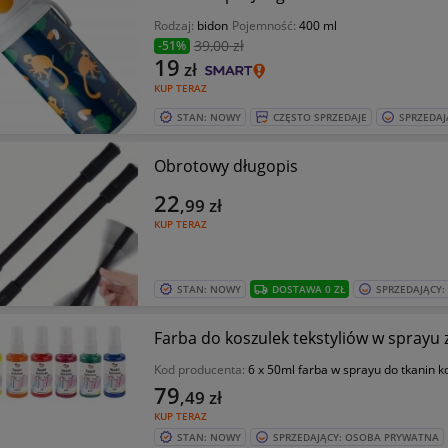
Rodzaj:
bidon
Pojemność:
400 ml
39
,00 zł
-51%
19
zł
KUP TERAZ
STAN: NOWY
CZĘSTO SPRZEDAJE
SPRZEDAJ
Obrotowy długopis
22
,99
zł
KUP TERAZ
STAN: NOWY
DOSTAWA 0 ZŁ
SPRZEDAJĄCY
Farba do koszulek tekstyliów w sprayu 
Kod producenta:
6 x 50ml farba w sprayu do tkanin k
79
,49
zł
KUP TERAZ
STAN: NOWY
SPRZEDAJĄCY: OSOBA PRYWATNA