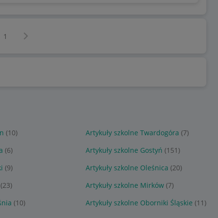
Następna strona
z
1
in
(10)
Artykuły szkolne Twardogóra
(7)
a
(6)
Artykuły szkolne Gostyń
(151)
i
(9)
Artykuły szkolne Oleśnica
(20)
(23)
Artykuły szkolne Mirków
(7)
śnia
(10)
Artykuły szkolne Oborniki Śląskie
(11)