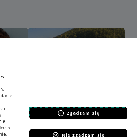
e w
ch
.
adanie
e i
Zgadzam się
h
nie
ikacja
nie
.
Nie zgadzam się