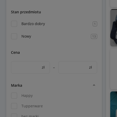
Stan przedmiotu
Bardzo dobry
1
Nowy
13
Cena
zł
–
zł
Marka
Happy
Tupperware
bez marki