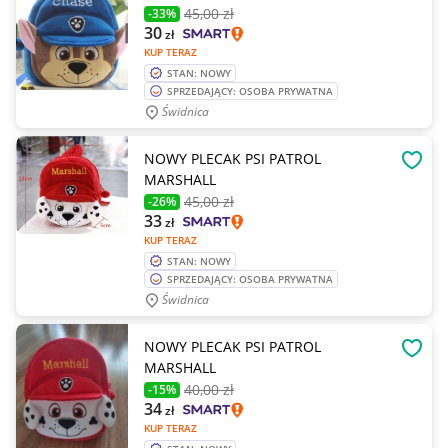
45
,00 zł
-33%
30
zł
KUP TERAZ
STAN: NOWY
SPRZEDAJĄCY: OSOBA PRYWATNA
Świdnica
NOWY PLECAK PSI PATROL
OBSE
MARSHALL
45
,00 zł
-26%
33
zł
KUP TERAZ
STAN: NOWY
SPRZEDAJĄCY: OSOBA PRYWATNA
Świdnica
NOWY PLECAK PSI PATROL
OBSE
MARSHALL
40
,00 zł
-15%
34
zł
KUP TERAZ