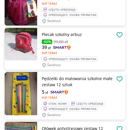
KUP TERAZ
CZĘSTO SPRZEDAJE
SPRZEDAJĄCY: OSOBA PRYWATNA
Świdnica
Plecak szkolny arbuz
OBSE
99
,00 zł
-60%
39
zł
KUP TERAZ
SPRZEDAJĄCY: OSOBA PRYWATNA
Świdnica
Pędzelki do malowania szkolne małe
OBSE
zestaw 12 sztuk
5
zł
KUP TERAZ
STAN: NOWY
CZĘSTO SPRZEDAJE
SPRZEDAJĄCY: OSOBA PRYWATNA
Świdnica
Ołówek antystresowy zestaw 12