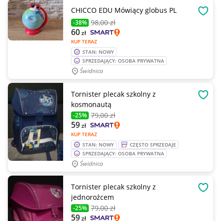
CHICCO EDU Mówiący globus PL
OBSE
98
,00 zł
-38%
60
zł
KUP TERAZ
STAN: NOWY
SPRZEDAJĄCY: OSOBA PRYWATNA
Świdnica
Tornister plecak szkolny z
OBSE
kosmonautą
79
,00 zł
-25%
59
zł
KUP TERAZ
STAN: NOWY
CZĘSTO SPRZEDAJE
SPRZEDAJĄCY: OSOBA PRYWATNA
Świdnica
Tornister plecak szkolny z
OBSE
jednorożcem
79
,00 zł
-25%
59
zł