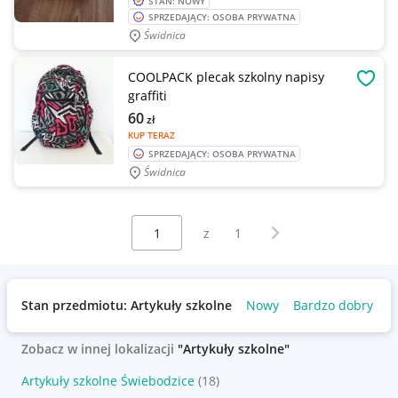
STAN: NOWY
SPRZEDAJĄCY: OSOBA PRYWATNA
Świdnica
COOLPACK plecak szkolny napisy
OBSE
graffiti
60
zł
KUP TERAZ
SPRZEDAJĄCY: OSOBA PRYWATNA
Świdnica
Wybierz stronę:
Następna strona
z
1
Stan przedmiotu: Artykuły szkolne
Nowy
Bardzo dobry
Zobacz w innej lokalizacji
"Artykuły szkolne"
Artykuły szkolne Świebodzice
(18)