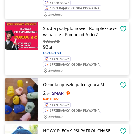
STAN: NOWY
SPRZEDAJĄCY: OSOBA PRYWATNA
Świdnica
Studia podyplomowe - Kompleksowe
OBSE
wsparcie - Pomoc od A do Z
103
,33 zł
93
zł
OGŁOSZENIE
STAN: NOWY
SPRZEDAJĄCY: OSOBA PRYWATNA
Świdnica
Osłonki opuszki palce gitara M
OBSE
2
zł
KUP TERAZ
STAN: NOWY
SPRZEDAJĄCY: OSOBA PRYWATNA
Świdnica
NOWY PLECAK PSI PATROL CHASE
OBSE