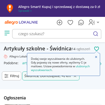
Allegro Smart! Kupuj i sprzedawaj z dostawą za 0 zł
Sprawdź »
Otwórz menu z kategoriami
szukaj
Artykuły szkolne - Świdnica
14
ogłoszeń
POL
Allegro Lokalnie
Dziecko
Artykuły szkolne
Zamkn
Dodaj swoje wyszukiwania do ulubionych.
Gdy pojawią się nowe oferty, wyślemy Ci je
Podobne:
artykuły szkolne
artykuły szkolne i biurowe
artyk
mailowo. Ustaw powiadomienia w
ulubionych
wyszukiwaniach
.
Filtruj
Świdnica, Dolnośląskie, +0 km
Ogłoszenia