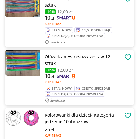
OBSE
sztuk
12
,00 zł
-16%
10
zł
KUP TERAZ
STAN: NOWY
CZĘSTO SPRZEDAJE
SPRZEDAJĄCY: OSOBA PRYWATNA
Świdnica
Ołówek antystresowy zestaw 12
OBSE
sztuk
12
,00 zł
-16%
10
zł
KUP TERAZ
STAN: NOWY
CZĘSTO SPRZEDAJE
SPRZEDAJĄCY: OSOBA PRYWATNA
Świdnica
Kolorowanki dla dzieci- Kategoria
OBSE
jedzenie 10obrazków
25
zł
KUP TERAZ