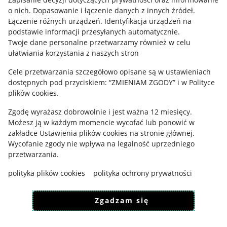
o nich
.
Dopasowanie i łączenie danych z innych źródeł
.
Regulamin
Łączenie różnych urządzeń
.
Identyfikacja urządzeń na
podstawie informacji przesyłanych automatycznie
.
Polityka plików "cookies"
Twoje dane personalne przetwarzamy również w celu
ułatwiania korzystania z naszych stron
Ustawienia plików "cookies"
Cele przetwarzania szczegółowo opisane są w ustawieniach
Udostępnianie lokalizacji
dostępnych pod przyciskiem: “ZMIENIAM ZGODY” i w Polityce
Informacje dla Aktu o Usługach Cyfrowych
plików cookies.
Zgodę wyrażasz dobrowolnie i jest ważna 12 miesięcy.
Pobierz aplikację
Możesz ją w każdym momencie wycofać lub ponowić w
zakładce
Ustawienia plików cookies
na stronie głównej.
Wycofanie zgody nie wpływa na legalność uprzedniego
przetwarzania.
polityka plików cookies
polityka ochrony prywatności
Zgadzam się