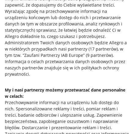
zapewnić, że dopasujemy do Ciebie wyświetlane treści.
Wyrażając zgodę na przechowywanie informacji na
urządzeniu końcowym lub dostęp do nich i przetwarzanie
danych (w tym w obszarze profilowania, analiz rynkowych i
statystycznych) sprawiasz, że łatwiej będzie odnaleźć Ci w
Allegro dokładnie to, czego szukasz i potrzebujesz.
Administratorem Twoich danych osobowych będzie Allegro a
w niektórych przypadkach nasi partnerzy (
17
partnerów
), w
tym tzw. “Zaufani Partnerzy IAB Europe” (
9
partnerów
).
Przydatne informacje
Informacja o celach przetwarzania danych osobowych przez
naszych partnerów znajduje się w ich politykach ochrony
prywatności.
Jak to działa
Napisz do nas
My i nasi partnerzy możemy przetwarzać dane personalne
w celach:
Allegro Gadane dla sprzedających
Przechowywanie informacji na urządzeniu lub dostęp do
Allegro Gadane dla kupujących
nich
.
Spersonalizowane reklamy i treści, pomiar reklam i
treści, badanie odbiorców i ulepszanie usług
.
Zapewnienie
Mapa miejscowości
bezpieczeństwa, zapobieganie oszustwom i naprawianie
błędów
.
Dostarczanie i prezentowanie reklam i treści
.
Informacje prawne
Zapisanie decyzji dotyczących prywatności oraz informowanie