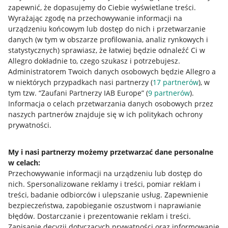
zapewnić, że dopasujemy do Ciebie wyświetlane treści.
Wyrażając zgodę na przechowywanie informacji na
urządzeniu końcowym lub dostęp do nich i przetwarzanie
danych (w tym w obszarze profilowania, analiz rynkowych i
statystycznych) sprawiasz, że łatwiej będzie odnaleźć Ci w
Allegro dokładnie to, czego szukasz i potrzebujesz.
Administratorem Twoich danych osobowych będzie Allegro a
w niektórych przypadkach nasi partnerzy (
17
partnerów
), w
tym tzw. “Zaufani Partnerzy IAB Europe” (
9
partnerów
).
Przydatne informacje
Informacja o celach przetwarzania danych osobowych przez
naszych partnerów znajduje się w ich politykach ochrony
prywatności.
Jak to działa
Napisz do nas
My i nasi partnerzy możemy przetwarzać dane personalne
w celach:
Allegro Gadane dla sprzedających
Przechowywanie informacji na urządzeniu lub dostęp do
Allegro Gadane dla kupujących
nich
.
Spersonalizowane reklamy i treści, pomiar reklam i
treści, badanie odbiorców i ulepszanie usług
.
Zapewnienie
Mapa miejscowości
bezpieczeństwa, zapobieganie oszustwom i naprawianie
błędów
.
Dostarczanie i prezentowanie reklam i treści
.
Informacje prawne
Zapisanie decyzji dotyczących prywatności oraz informowanie