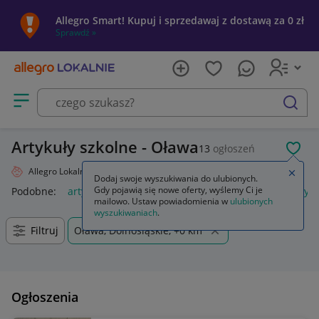
Allegro Smart! Kupuj i sprzedawaj z dostawą za 0 zł
Sprawdź »
Otwórz menu z kategoriami
szukaj
Artykuły szkolne - Oława
13
ogłoszeń
POL
Allegro Lokalnie
Dziecko
Artykuły szkolne
Zamkn
Dodaj swoje wyszukiwania do ulubionych.
Gdy pojawią się nowe oferty, wyślemy Ci je
Podobne:
artykuły szkolne
artykuły szkolne i biurowe
artyk
mailowo. Ustaw powiadomienia w
ulubionych
wyszukiwaniach
.
Filtruj
Oława, Dolnośląskie, +0 km
Ogłoszenia