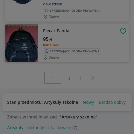
OGŁOSZENIE
SPRZEDAJĄCY: OSOBA PRYWATNA
Oława
Plecak Panda
OBSE
95
zł
KUP TERAZ
SPRZEDAJĄCY: OSOBA PRYWATNA
Oława
Wybierz stronę:
Następna strona
z
1
Stan przedmiotu: Artykuły szkolne
Nowy
Bardzo dobry
Zobacz w innej lokalizacji
"Artykuły szkolne"
Artykuły szkolne Jelcz-Laskowice
(7)