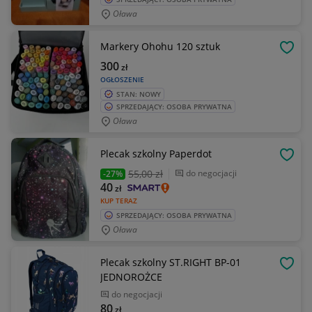
Oława
Markery Ohohu 120 sztuk
OBSE
300
zł
OGŁOSZENIE
STAN: NOWY
SPRZEDAJĄCY: OSOBA PRYWATNA
Oława
Plecak szkolny Paperdot
OBSE
55
,00 zł
do negocjacji
-27%
40
zł
KUP TERAZ
SPRZEDAJĄCY: OSOBA PRYWATNA
Oława
Plecak szkolny ST.RIGHT BP-01
OBSE
JEDNOROŻCE
do negocjacji
80
zł