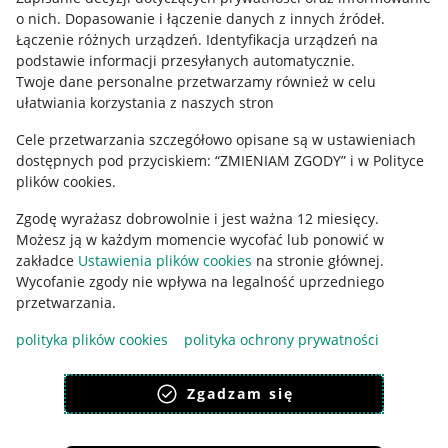
o nich
.
Dopasowanie i łączenie danych z innych źródeł
.
Regulamin
Łączenie różnych urządzeń
.
Identyfikacja urządzeń na
podstawie informacji przesyłanych automatycznie
.
Polityka plików "cookies"
Twoje dane personalne przetwarzamy również w celu
ułatwiania korzystania z naszych stron
Ustawienia plików "cookies"
Cele przetwarzania szczegółowo opisane są w ustawieniach
Udostępnianie lokalizacji
dostępnych pod przyciskiem: “ZMIENIAM ZGODY” i w Polityce
Informacje dla Aktu o Usługach Cyfrowych
plików cookies.
Zgodę wyrażasz dobrowolnie i jest ważna 12 miesięcy.
Pobierz aplikację
Możesz ją w każdym momencie wycofać lub ponowić w
zakładce
Ustawienia plików cookies
na stronie głównej.
Wycofanie zgody nie wpływa na legalność uprzedniego
przetwarzania.
polityka plików cookies
polityka ochrony prywatności
Zgadzam się