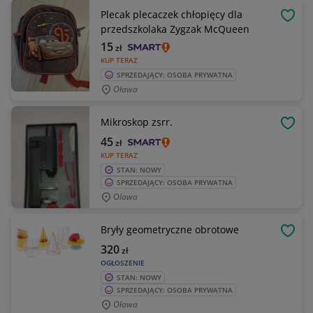
Plecak plecaczek chłopięcy dla
OBSE
przedszkolaka Zygzak McQueen
15
zł
KUP TERAZ
SPRZEDAJĄCY: OSOBA PRYWATNA
Oława
Mikroskop zsrr.
OBSE
45
zł
KUP TERAZ
STAN: NOWY
SPRZEDAJĄCY: OSOBA PRYWATNA
Olawa
Bryły geometryczne obrotowe
OBSE
320
zł
OGŁOSZENIE
STAN: NOWY
SPRZEDAJĄCY: OSOBA PRYWATNA
Oława