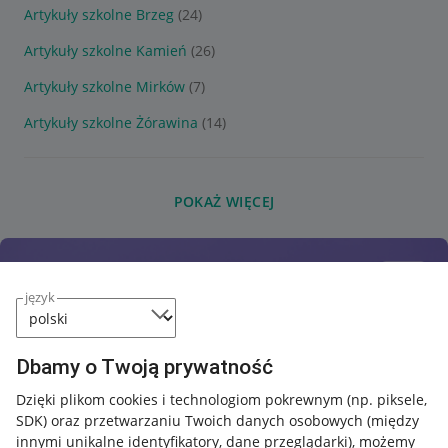
Artykuły szkolne Brzeg
(24)
Artykuły szkolne Kamień
(26)
Artykuły szkolne Mirków
(7)
Artykuły szkolne Żórawina
(14)
POKAŻ WIĘCEJ
język
Dbamy o Twoją prywatność
Dzięki plikom cookies i technologiom pokrewnym
(np. piksele,
SDK)
oraz przetwarzaniu Twoich danych osobowych
(między
innymi unikalne identyfikatory, dane przeglądarki)
, możemy