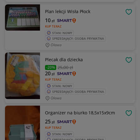
Plan lekcji Wisła Płock
OBSE
10
zł
KUP TERAZ
STAN: NOWY
SPRZEDAJĄCY: OSOBA PRYWATNA
Oława
Plecak dla dziecka
OBSE
25
,00 zł
-20%
20
zł
KUP TERAZ
STAN: NOWY
SPRZEDAJĄCY: OSOBA PRYWATNA
Oława
Organizer na biurko 18,5x15x9cm
OBSE
25
zł
KUP TERAZ
STAN: NOWY
SPRZEDAJĄCY: OSOBA PRYWATNA