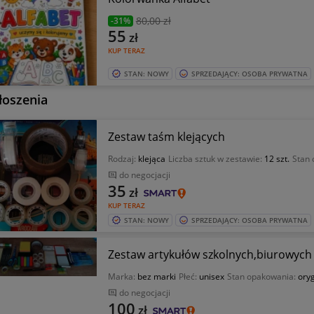
80
,00 zł
-31%
55
zł
KUP TERAZ
STAN: NOWY
SPRZEDAJĄCY: OSOBA PRYWATNA
łoszenia
Zestaw taśm klejących
Rodzaj:
klejąca
Liczba sztuk w zestawie:
12 szt.
Stan
do negocjacji
35
zł
KUP TERAZ
STAN: NOWY
SPRZEDAJĄCY: OSOBA PRYWATNA
Zestaw artykułów szkolnych,biurowych
Marka:
bez marki
Płeć:
unisex
Stan opakowania:
ory
do negocjacji
100
zł