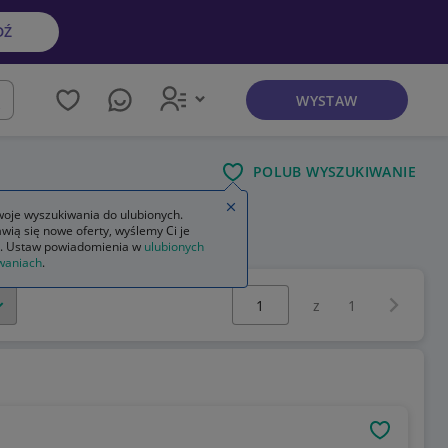
DŹ
WYSTAW
kaj
POLUB WYSZUKIWANIE
Zamknij wskazówkę
oje wyszukiwania do ulubionych.
wią się nowe oferty, wyślemy Ci je
e bambino
. Ustaw powiadomienia w
ulubionych
waniach
.
Wybierz stronę:
Następna 
z
1
OBSERWU