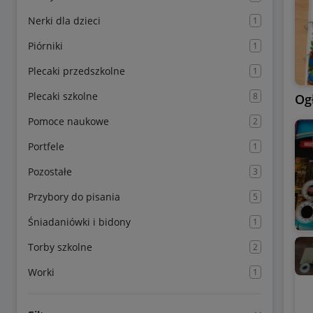
Nerki dla dzieci
1
Piórniki
1
Plecaki przedszkolne
1
Plecaki szkolne
8
Og
Pomoce naukowe
2
Portfele
1
Pozostałe
3
Przybory do pisania
5
Śniadaniówki i bidony
1
Torby szkolne
2
Worki
1