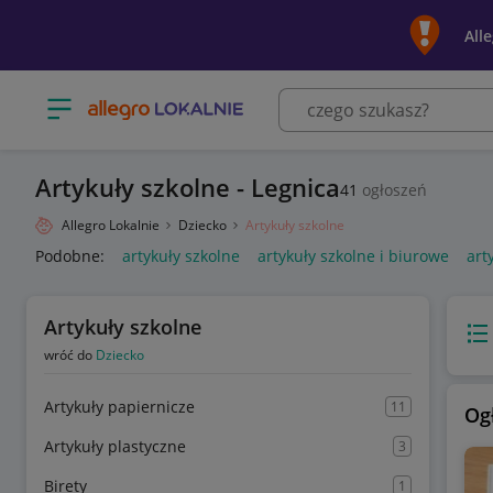
All
Otwórz menu z kategoriami
Artykuły szkolne - Legnica
41
ogłoszeń
Allegro Lokalnie
Dziecko
Artykuły szkolne
Podobne:
artykuły szkolne
artykuły szkolne i biurowe
art
Artykuły szkolne
Wido
wróć do
Dziecko
Artykuły papiernicze
11
Og
Artykuły plastyczne
3
Birety
1