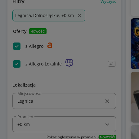
Filtry
Wyczyść
Legnica, Dolnośląskie, +0 km
Oferty
NOWOŚĆ!
z Allegro
z Allegro Lokalnie
41
Lokalizacja
Miejscowość
Promień
Pokaż ogłoszenia w promieniu
NOWOŚĆ!