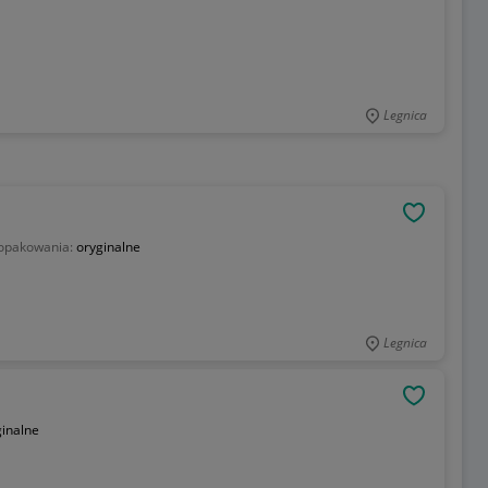
Legnica
OBSERWU
 opakowania:
oryginalne
Legnica
OBSERWU
ginalne