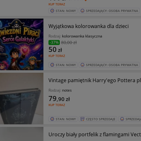
KUP TERAZ
STAN: NOWY
SPRZEDAJĄCY: OSOBA PRYWATNA
Wyjątkowa kolorowanka dla dzieci
Rodzaj:
kolorowanka klasyczna
80
,00 zł
-37%
50
zł
KUP TERAZ
STAN: NOWY
SPRZEDAJĄCY: OSOBA PRYWATNA
Vintage pamiętnik Harry'ego Pottera p
Rodzaj:
notes
79
,90
zł
KUP TERAZ
STAN: NOWY
CZĘSTO SPRZEDAJE
SPRZEDAJ
Uroczy biały portfelik z flamingami Vec