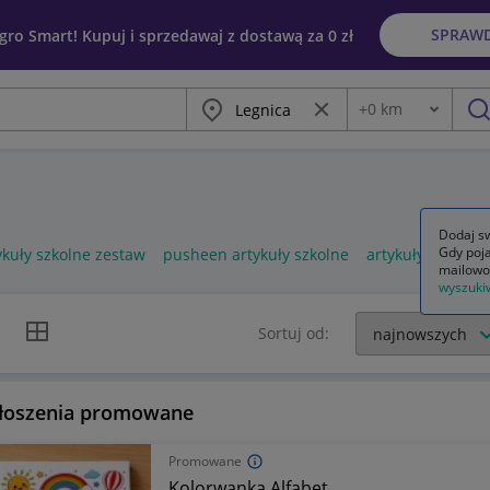
SPRAW
egro Smart! Kupuj i sprzedawaj z dostawą za 0 zł
Miasto
Wyczyść frazę
+
0
km
Odległość
szu
Dodaj sw
Gdy poja
ykuły szkolne zestaw
pusheen artykuły szkolne
artykuły szkoln
mailowo
wyszuki
k listy
Widok siatki
Sortuj od:
łoszenia promowane
Promowane
Kolorwanka Alfabet