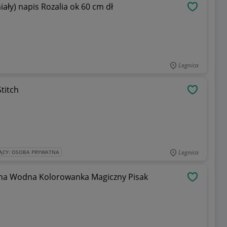
iały) napis Rozalia ok 60 cm dł
OBSERWU
Legnica
titch
OBSERWU
Legnica
ĄCY: OSOBA PRYWATNA
na Wodna Kolorowanka Magiczny Pisak
OBSERWU