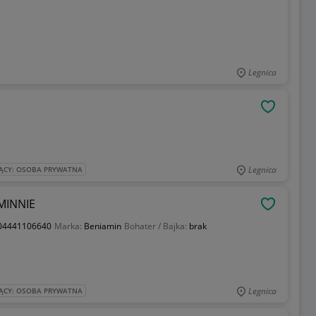
Legnica
OBSERWU
Legnica
ĄCY: OSOBA PRYWATNA
MINNIE
OBSERWU
04441106640
Marka:
Beniamin
Bohater / Bajka:
brak
Legnica
ĄCY: OSOBA PRYWATNA