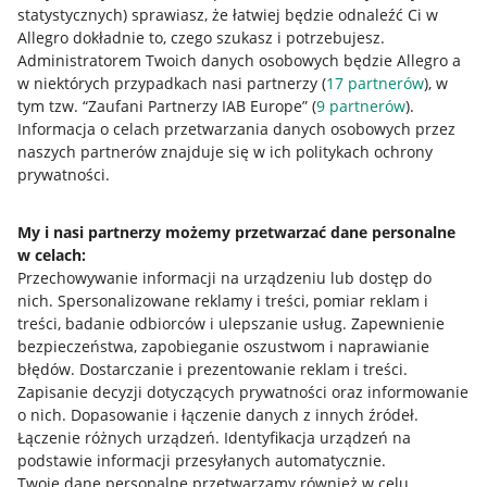
statystycznych) sprawiasz, że łatwiej będzie odnaleźć Ci w
Allegro dokładnie to, czego szukasz i potrzebujesz.
Administratorem Twoich danych osobowych będzie Allegro a
w niektórych przypadkach nasi partnerzy (
17
partnerów
), w
tym tzw. “Zaufani Partnerzy IAB Europe” (
9
partnerów
).
Przydatne informacje
Informacja o celach przetwarzania danych osobowych przez
naszych partnerów znajduje się w ich politykach ochrony
prywatności.
Jak to działa
Napisz do nas
My i nasi partnerzy możemy przetwarzać dane personalne
w celach:
Allegro Gadane dla sprzedających
Przechowywanie informacji na urządzeniu lub dostęp do
Allegro Gadane dla kupujących
nich
.
Spersonalizowane reklamy i treści, pomiar reklam i
treści, badanie odbiorców i ulepszanie usług
.
Zapewnienie
Mapa miejscowości
bezpieczeństwa, zapobieganie oszustwom i naprawianie
błędów
.
Dostarczanie i prezentowanie reklam i treści
.
Informacje prawne
Zapisanie decyzji dotyczących prywatności oraz informowanie
o nich
.
Dopasowanie i łączenie danych z innych źródeł
.
Regulamin
Łączenie różnych urządzeń
.
Identyfikacja urządzeń na
podstawie informacji przesyłanych automatycznie
.
Polityka plików "cookies"
Twoje dane personalne przetwarzamy również w celu