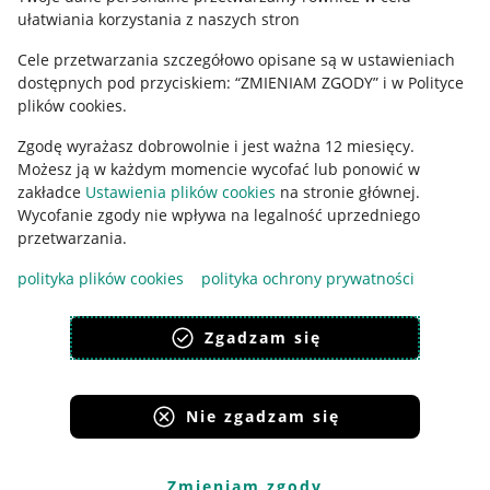
ułatwiania korzystania z naszych stron
Ustawienia plików "cookies"
Cele przetwarzania szczegółowo opisane są w ustawieniach
Udostępnianie lokalizacji
dostępnych pod przyciskiem: “ZMIENIAM ZGODY” i w Polityce
Informacje dla Aktu o Usługach Cyfrowych
plików cookies.
Zgodę wyrażasz dobrowolnie i jest ważna 12 miesięcy.
Pobierz aplikację
Możesz ją w każdym momencie wycofać lub ponowić w
zakładce
Ustawienia plików cookies
na stronie głównej.
Wycofanie zgody nie wpływa na legalność uprzedniego
przetwarzania.
polityka plików cookies
polityka ochrony prywatności
Zgadzam się
Nie zgadzam się
Korzystanie z serwisu oznacza akceptację
regulaminu
.
Zmieniam zgody