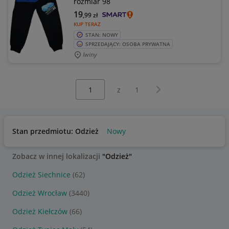
rozmiar 98
19
,99
zł
KUP TERAZ
STAN: NOWY
SPRZEDAJĄCY: OSOBA PRYWATNA
Iwiny
Wybierz stronę:
Następna strona
z
1
Stan przedmiotu: Odzież
Nowy
Zobacz w innej lokalizacji
"Odzież"
Odzież Siechnice
(62)
Odzież Wrocław
(3440)
Odzież Kiełczów
(66)