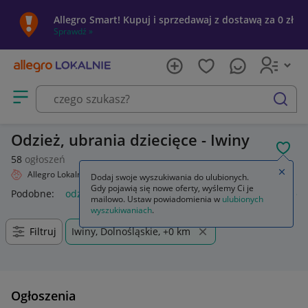
Allegro Smart! Kupuj i sprzedawaj z dostawą za 0 zł
Sprawdź »
Otwórz menu z kategoriami
szukaj
Odzież, ubrania dziecięce - Iwiny
POL
58
ogłoszeń
Zamkn
Allegro Lokalnie
Dziecko
Odzież
Dodaj swoje wyszukiwania do ulubionych.
Gdy pojawią się nowe oferty, wyślemy Ci je
Podobne:
odzież
odzież używana na kg
odzież damska
od
mailowo. Ustaw powiadomienia w
ulubionych
wyszukiwaniach
.
Filtruj
Iwiny, Dolnośląskie, +0 km
Ogłoszenia