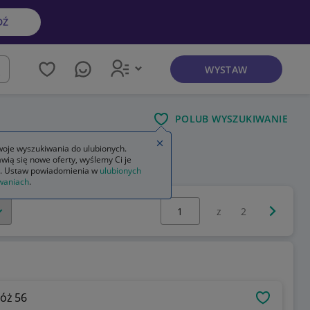
DŹ
WYSTAW
kaj
POLUB WYSZUKIWANIE
Zamknij wskazówkę
oje wyszukiwania do ulubionych.
wią się nowe oferty, wyślemy Ci je
. Ustaw powiadomienia w
ulubionych
waniach
.
Wybierz stronę:
Następna 
z
2
óż 56
OBSERWU