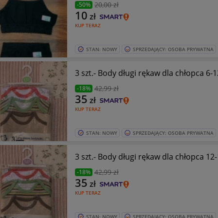
20
,00 zł
-50%
10
zł
KUP TERAZ
STAN: NOWY
SPRZEDAJĄCY: OSOBA PRYWATNA
3 szt.- Body długi rękaw dla chłopca 6-
42
,99 zł
-18%
35
zł
KUP TERAZ
STAN: NOWY
SPRZEDAJĄCY: OSOBA PRYWATNA
3 szt.- Body długi rękaw dla chłopca 12
42
,99 zł
-18%
35
zł
KUP TERAZ
STAN: NOWY
SPRZEDAJĄCY: OSOBA PRYWATNA