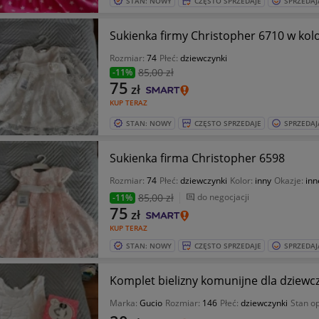
STAN: NOWY
CZĘSTO SPRZEDAJE
SPRZEDAJ
Sukienka firmy Christopher 6710 w kolo
Rozmiar:
74
Płeć:
dziewczynki
85
,00 zł
-11%
75
zł
KUP TERAZ
STAN: NOWY
CZĘSTO SPRZEDAJE
SPRZEDAJ
Sukienka firma Christopher 6598
Rozmiar:
74
Płeć:
dziewczynki
Kolor:
inny
Okazje:
inn
85
,00 zł
do negocjacji
-11%
75
zł
KUP TERAZ
STAN: NOWY
CZĘSTO SPRZEDAJE
SPRZEDAJ
Komplet bielizny komunijne dla dziewcz
Marka:
Gucio
Rozmiar:
146
Płeć:
dziewczynki
Stan o