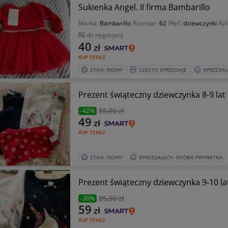
Sukienka Angel. II firma Bambarillo
Marka:
Bambarillo
Rozmiar:
62
Płeć:
dziewczynki
Kol
do negocjacji
40
zł
KUP TERAZ
STAN: NOWY
CZĘSTO SPRZEDAJE
SPRZEDAJ
Prezent świąteczny dziewczynka 8-9 lat
85
,00 zł
-42%
49
zł
KUP TERAZ
STAN: NOWY
SPRZEDAJĄCY: OSOBA PRYWATNA
Prezent świąteczny dziewczynka 9-10 l
85
,00 zł
-30%
59
zł
KUP TERAZ