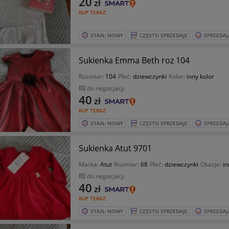
20
zł
KUP TERAZ
STAN: NOWY
CZĘSTO SPRZEDAJE
SPRZEDAJ
Sukienka Emma Beth roz 104
Rozmiar:
104
Płeć:
dziewczynki
Kolor:
inny kolor
do negocjacji
40
zł
KUP TERAZ
STAN: NOWY
CZĘSTO SPRZEDAJE
SPRZEDAJ
Sukienka Atut 9701
Marka:
Atut
Rozmiar:
68
Płeć:
dziewczynki
Okazje:
in
do negocjacji
40
zł
KUP TERAZ
STAN: NOWY
CZĘSTO SPRZEDAJE
SPRZEDAJ