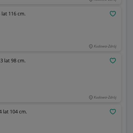
wy 8 szt. dla dziewczynki 5-6 lat 116 cm.
OBSERWU
Kudowa-Zdrój
t nowy 12 szt. dla dziewczynki 2-3 lat 98 cm.
OBSERWU
Kudowa-Zdrój
nowy 11szt. dla dziewczynki 3-4 lat 104 cm.
OBSERWU