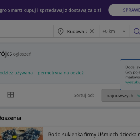
SPRAW
egro Smart! Kupuj i sprzedawaj z dostawą za 0 zł
Miasto
Wyczyść frazę
+
0
km
Odległość
szu
rój
65
ogłoszeń
Dodaj sw
Gdy poja
odzież używana
permetryna na odzież
mailowo
wyszuki
k listy
Widok siatki
Sortuj od:
łoszenia
Bodo-sukienka firmy Uśmiech dziecka r