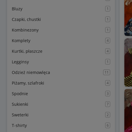
Bluzy
1
Czapki, chustki
1
Kombinezony
1
Komplety
4
Kurtki, płaszcze
4
Legginsy
1
Odzież niemowlęca
11
Piżamy, szlafroki
4
Spodnie
3
Sukienki
7
Sweterki
2
T-shirty
6