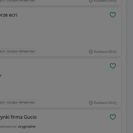
Kudowa-Zdrój
ĄCY: OSOBA PRYWATNA
rze ecri
OBSERWU
Kudowa-Zdrój
ĄCY: OSOBA PRYWATNA
OBSERWU
e
Kudowa-Zdrój
ĄCY: OSOBA PRYWATNA
ynki firma Gucio
OBSERWU
pakowania:
oryginalne