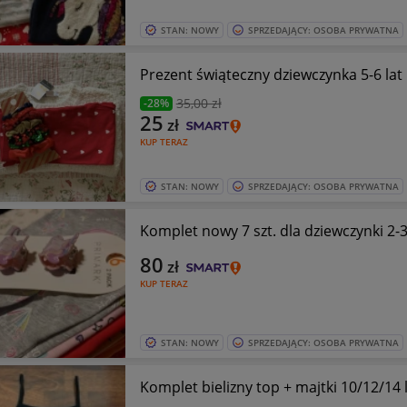
STAN: NOWY
SPRZEDAJĄCY: OSOBA PRYWATNA
Prezent świąteczny dziewczynka 5-6 lat
35
,00 zł
-28%
25
zł
KUP TERAZ
STAN: NOWY
SPRZEDAJĄCY: OSOBA PRYWATNA
Komplet nowy 7 szt. dla dziewczynki 2-3
80
zł
KUP TERAZ
STAN: NOWY
SPRZEDAJĄCY: OSOBA PRYWATNA
Komplet bielizny top + majtki 10/12/14 