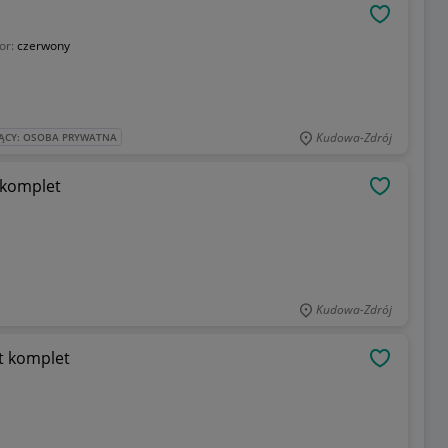
OBSERWU
or:
czerwony
Kudowa-Zdrój
ĄCY: OSOBA PRYWATNA
 komplet
OBSERWU
Kudowa-Zdrój
at komplet
OBSERWU