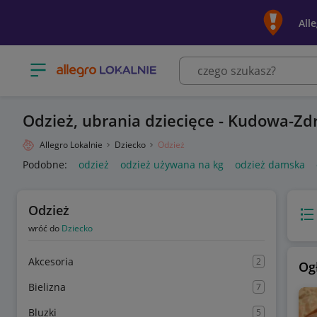
All
Otwórz menu z kategoriami
Odzież, ubrania dziecięce - Kudowa-Zd
Allegro Lokalnie
Dziecko
Odzież
Podobne:
odzież
odzież używana na kg
odzież damska
Odzież
Wido
wróć do
Dziecko
Akcesoria
2
Og
Bielizna
7
Bluzki
5