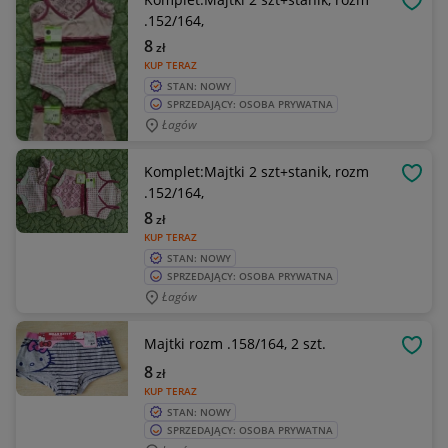
OBSE
.152/164,
8
zł
KUP TERAZ
STAN: NOWY
SPRZEDAJĄCY: OSOBA PRYWATNA
Łagów
Komplet:Majtki 2 szt+stanik, rozm
OBSE
.152/164,
8
zł
KUP TERAZ
STAN: NOWY
SPRZEDAJĄCY: OSOBA PRYWATNA
Łagów
Majtki rozm .158/164, 2 szt.
OBSE
8
zł
KUP TERAZ
STAN: NOWY
SPRZEDAJĄCY: OSOBA PRYWATNA