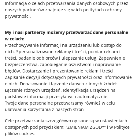
Przydatne informacje
Informacja o celach przetwarzania danych osobowych przez
naszych partnerów znajduje się w ich politykach ochrony
prywatności.
Jak to działa
Napisz do nas
My i nasi partnerzy możemy przetwarzać dane personalne
w celach:
Allegro Gadane dla sprzedających
Przechowywanie informacji na urządzeniu lub dostęp do
Allegro Gadane dla kupujących
nich
.
Spersonalizowane reklamy i treści, pomiar reklam i
treści, badanie odbiorców i ulepszanie usług
.
Zapewnienie
Mapa miejscowości
bezpieczeństwa, zapobieganie oszustwom i naprawianie
błędów
.
Dostarczanie i prezentowanie reklam i treści
.
Informacje prawne
Zapisanie decyzji dotyczących prywatności oraz informowanie
o nich
.
Dopasowanie i łączenie danych z innych źródeł
.
Regulamin
Łączenie różnych urządzeń
.
Identyfikacja urządzeń na
podstawie informacji przesyłanych automatycznie
.
Polityka plików "cookies"
Twoje dane personalne przetwarzamy również w celu
ułatwiania korzystania z naszych stron
Ustawienia plików "cookies"
Cele przetwarzania szczegółowo opisane są w ustawieniach
Udostępnianie lokalizacji
dostępnych pod przyciskiem: “ZMIENIAM ZGODY” i w Polityce
Informacje dla Aktu o Usługach Cyfrowych
plików cookies.