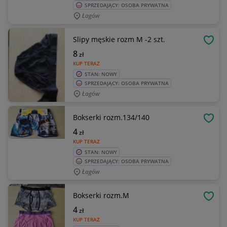
SPRZEDAJĄCY: OSOBA PRYWATNA
Łagów
Slipy męskie rozm M -2 szt.
OBSE
8
zł
KUP TERAZ
STAN: NOWY
SPRZEDAJĄCY: OSOBA PRYWATNA
Łagów
Bokserki rozm.134/140
OBSE
4
zł
KUP TERAZ
STAN: NOWY
SPRZEDAJĄCY: OSOBA PRYWATNA
Łagów
Bokserki rozm.M
OBSE
4
zł
KUP TERAZ