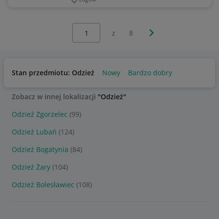
Wybierz stronę:
Następna strona
z
8
Stan przedmiotu: Odzież
Nowy
Bardzo dobry
Zobacz w innej lokalizacji
"Odzież"
Odzież Zgorzelec
(99)
Odzież Lubań
(124)
Odzież Bogatynia
(84)
Odzież Żary
(104)
Odzież Bolesławiec
(108)