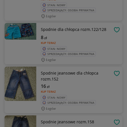
STAN: NOWY
SPRZEDAJĄCY: OSOBA PRYWATNA
Łagów
Spodnie dla chłopca rozm.122/128
OBSE
8
zł
KUP TERAZ
STAN: NOWY
SPRZEDAJĄCY: OSOBA PRYWATNA
Łagów
Spodnie jeansowe dla chłopca
OBSE
rozm.152
16
zł
KUP TERAZ
STAN: NOWY
SPRZEDAJĄCY: OSOBA PRYWATNA
Łagów
Spodnie jeansowe rozm.158
OBSE