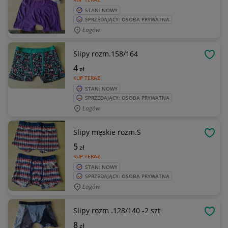
STAN: NOWY
SPRZEDAJĄCY: OSOBA PRYWATNA
Łagów
Slipy rozm.158/164
OBSE
4
zł
KUP TERAZ
STAN: NOWY
SPRZEDAJĄCY: OSOBA PRYWATNA
Łagów
Slipy męskie rozm.S
OBSE
5
zł
KUP TERAZ
STAN: NOWY
SPRZEDAJĄCY: OSOBA PRYWATNA
Łagów
Slipy rozm .128/140 -2 szt
OBSE
8
zł