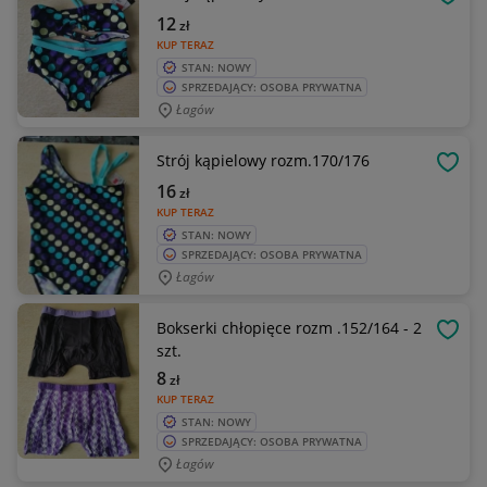
OBSE
12
zł
KUP TERAZ
STAN: NOWY
SPRZEDAJĄCY: OSOBA PRYWATNA
Łagów
Strój kąpielowy rozm.170/176
OBSE
16
zł
KUP TERAZ
STAN: NOWY
SPRZEDAJĄCY: OSOBA PRYWATNA
Łagów
Bokserki chłopięce rozm .152/164 - 2
OBSE
szt.
8
zł
KUP TERAZ
STAN: NOWY
SPRZEDAJĄCY: OSOBA PRYWATNA
Łagów