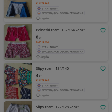
KUP TERAZ
STAN: NOWY
SPRZEDAJĄCY: OSOBA PRYWATNA
Łagów
Bokserki rozm .152/164 -2 szt
OBSE
8
zł
KUP TERAZ
STAN: NOWY
SPRZEDAJĄCY: OSOBA PRYWATNA
Łagów
Slipy rozm .134/140
OBSE
4
zł
KUP TERAZ
STAN: NOWY
SPRZEDAJĄCY: OSOBA PRYWATNA
Łagów
Slipy rozm .122/128 -2 szt
OBSE