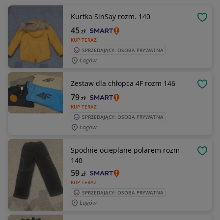
Kurtka SinSay rozm. 140
OBSE
45
zł
KUP TERAZ
SPRZEDAJĄCY: OSOBA PRYWATNA
Łagów
Zestaw dla chłopca 4F rozm 146
OBSE
79
zł
KUP TERAZ
SPRZEDAJĄCY: OSOBA PRYWATNA
Łagów
Spodnie ocieplane polarem rozm
OBSE
140
59
zł
KUP TERAZ
SPRZEDAJĄCY: OSOBA PRYWATNA
Łagów