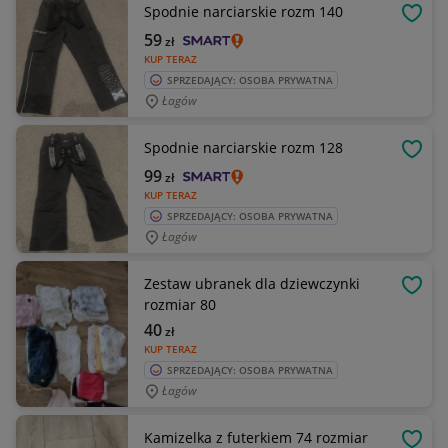
Spodnie narciarskie rozm 140
OBSE
59
zł
KUP TERAZ
SPRZEDAJĄCY: OSOBA PRYWATNA
Łagów
Spodnie narciarskie rozm 128
OBSE
99
zł
KUP TERAZ
SPRZEDAJĄCY: OSOBA PRYWATNA
Łagów
Zestaw ubranek dla dziewczynki
OBSE
rozmiar 80
40
zł
KUP TERAZ
SPRZEDAJĄCY: OSOBA PRYWATNA
Łagów
Kamizelka z futerkiem 74 rozmiar