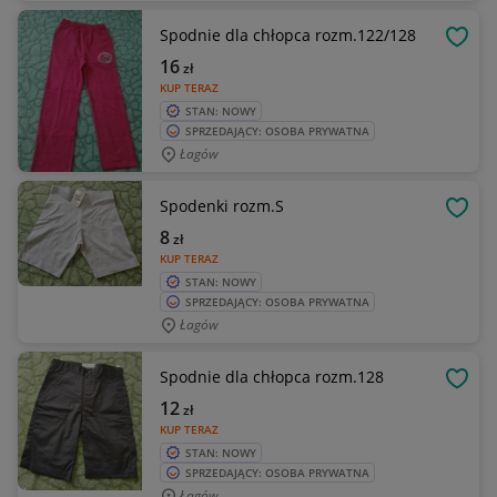
Spodnie dla chłopca rozm.122/128
OBSE
16
zł
KUP TERAZ
STAN: NOWY
SPRZEDAJĄCY: OSOBA PRYWATNA
Łagów
Spodenki rozm.S
OBSE
8
zł
KUP TERAZ
STAN: NOWY
SPRZEDAJĄCY: OSOBA PRYWATNA
Łagów
Spodnie dla chłopca rozm.128
OBSE
12
zł
KUP TERAZ
STAN: NOWY
SPRZEDAJĄCY: OSOBA PRYWATNA
Łagów