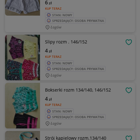
6
zł
KUP TERAZ
STAN: NOWY
SPRZEDAJĄCY: OSOBA PRYWATNA
Łagów
Slipy rozm . 146/152
OBSE
4
zł
KUP TERAZ
STAN: NOWY
SPRZEDAJĄCY: OSOBA PRYWATNA
Łagów
Bokserki rozm 134/140, 146/152
OBSE
4
zł
KUP TERAZ
STAN: NOWY
SPRZEDAJĄCY: OSOBA PRYWATNA
Łagów
Strój kąpielowy rozm.134/140