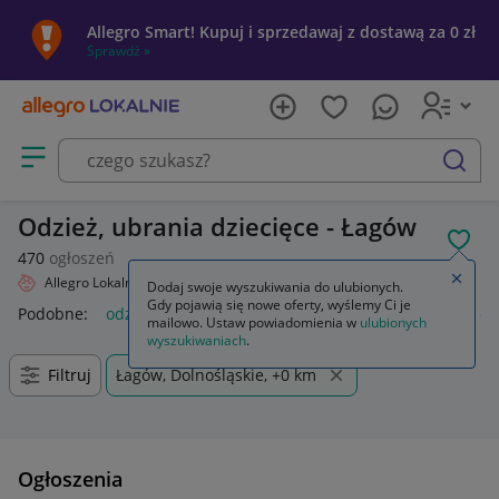
Allegro Smart! Kupuj i sprzedawaj z dostawą za 0 zł
Sprawdź »
Otwórz menu z kategoriami
szukaj
Odzież, ubrania dziecięce - Łagów
POL
470
ogłoszeń
Zamkn
Allegro Lokalnie
Dziecko
Odzież
Dodaj swoje wyszukiwania do ulubionych.
Gdy pojawią się nowe oferty, wyślemy Ci je
Podobne:
odzież
odzież używana na kg
odzież damska
od
mailowo. Ustaw powiadomienia w
ulubionych
wyszukiwaniach
.
Filtruj
Łagów, Dolnośląskie, +0 km
Ogłoszenia