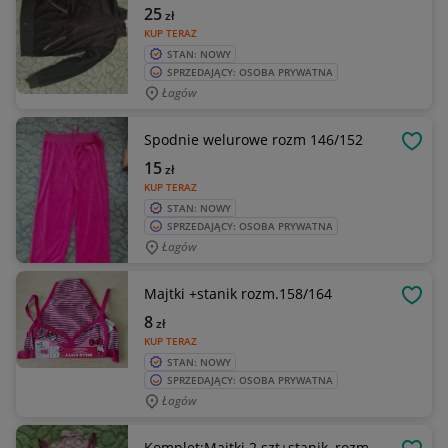
25
zł
KUP TERAZ
STAN: NOWY
SPRZEDAJĄCY: OSOBA PRYWATNA
Łagów
Spodnie welurowe rozm 146/152
OBSE
15
zł
KUP TERAZ
STAN: NOWY
SPRZEDAJĄCY: OSOBA PRYWATNA
Łagów
Majtki +stanik rozm.158/164
OBSE
8
zł
KUP TERAZ
STAN: NOWY
SPRZEDAJĄCY: OSOBA PRYWATNA
Łagów
Komplet:Majtki 2 szt+stanik, rozm