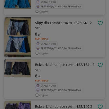
STAN: NOWY
SPRZEDAJĄCY: OSOBA PRYWATNA
Łagów
Slipy dla chłopca rozm .152/164 - 2
OBSE
szt.
8
zł
KUP TERAZ
STAN: NOWY
SPRZEDAJĄCY: OSOBA PRYWATNA
Łagów
Bokserki chłopięce rozm .152/164 - 2
OBSE
szt.
8
zł
KUP TERAZ
STAN: NOWY
SPRZEDAJĄCY: OSOBA PRYWATNA
Łagów
Bokserki chłopięce rozm .128/140 2