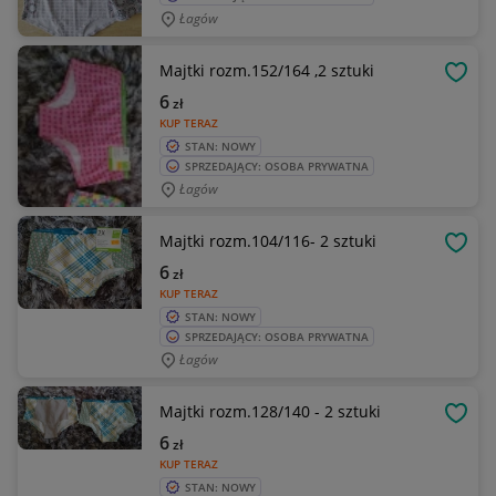
Łagów
Majtki rozm.152/164 ,2 sztuki
OBSE
6
zł
KUP TERAZ
STAN: NOWY
SPRZEDAJĄCY: OSOBA PRYWATNA
Łagów
Majtki rozm.104/116- 2 sztuki
OBSE
6
zł
KUP TERAZ
STAN: NOWY
SPRZEDAJĄCY: OSOBA PRYWATNA
Łagów
Majtki rozm.128/140 - 2 sztuki
OBSE
6
zł
KUP TERAZ
STAN: NOWY