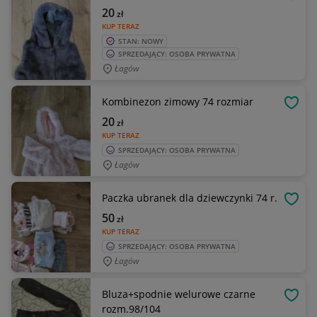
OBSE
20
zł
KUP TERAZ
STAN: NOWY
SPRZEDAJĄCY: OSOBA PRYWATNA
Łagów
Kombinezon zimowy 74 rozmiar
OBSE
20
zł
KUP TERAZ
SPRZEDAJĄCY: OSOBA PRYWATNA
Łagów
Paczka ubranek dla dziewczynki 74 r.
OBSE
50
zł
KUP TERAZ
SPRZEDAJĄCY: OSOBA PRYWATNA
Łagów
Bluza+spodnie welurowe czarne
OBSE
rozm.98/104