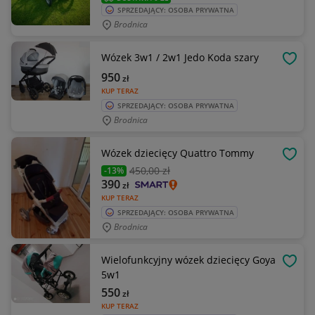
SPRZEDAJĄCY: OSOBA PRYWATNA
Brodnica
Wózek 3w1 / 2w1 Jedo Koda szary
OBSE
950
zł
KUP TERAZ
SPRZEDAJĄCY: OSOBA PRYWATNA
Brodnica
Wózek dziecięcy Quattro Tommy
OBSE
450
,00 zł
-13%
390
zł
KUP TERAZ
SPRZEDAJĄCY: OSOBA PRYWATNA
Brodnica
Wielofunkcyjny wózek dziecięcy Goya
OBSE
5w1
550
zł
KUP TERAZ