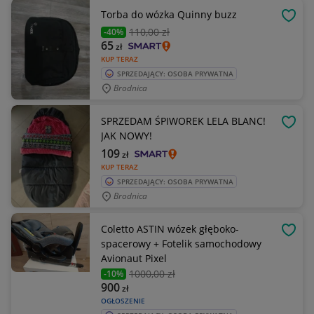
Torba do wózka Quinny buzz
OBSE
110
,00 zł
-40%
65
zł
KUP TERAZ
SPRZEDAJĄCY: OSOBA PRYWATNA
Brodnica
SPRZEDAM ŚPIWOREK LELA BLANC!
OBSE
JAK NOWY!
109
zł
KUP TERAZ
SPRZEDAJĄCY: OSOBA PRYWATNA
Brodnica
Coletto ASTIN wózek głęboko-
OBSE
spacerowy + Fotelik samochodowy
Avionaut Pixel
1000
,00 zł
-10%
900
zł
OGŁOSZENIE