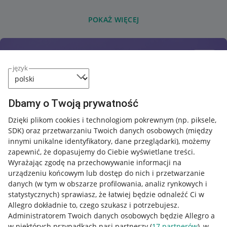
POKAŻ WIĘCEJ
język
Dbamy o Twoją prywatność
Dzięki plikom cookies i technologiom pokrewnym
(np. piksele,
SDK)
oraz przetwarzaniu Twoich danych osobowych
(między
innymi unikalne identyfikatory, dane przeglądarki)
, możemy
zapewnić, że dopasujemy do Ciebie wyświetlane treści.
Wyrażając zgodę na przechowywanie informacji na
urządzeniu końcowym lub dostęp do nich i przetwarzanie
danych (w tym w obszarze profilowania, analiz rynkowych i
statystycznych) sprawiasz, że łatwiej będzie odnaleźć Ci w
Allegro dokładnie to, czego szukasz i potrzebujesz.
Administratorem Twoich danych osobowych będzie Allegro a
w niektórych przypadkach nasi partnerzy (
17
partnerów
), w