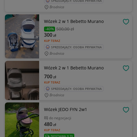
SPRZEDAJĄCY: OSOBA PRYWATNA
Brodnica
Wózek 2 w 1 Bebetto Murano
OBSE
500
,00 zł
-40%
300
zł
KUP TERAZ
SPRZEDAJĄCY: OSOBA PRYWATNA
Brodnica
Wózek 2 w 1 Bebetto Murano
OBSE
700
zł
KUP TERAZ
SPRZEDAJĄCY: OSOBA PRYWATNA
Brodnica
Wózek JEDO FYN 2w1
OBSE
do negocjacji
480
zł
KUP TERAZ
DOSTAWA 0 ZŁ