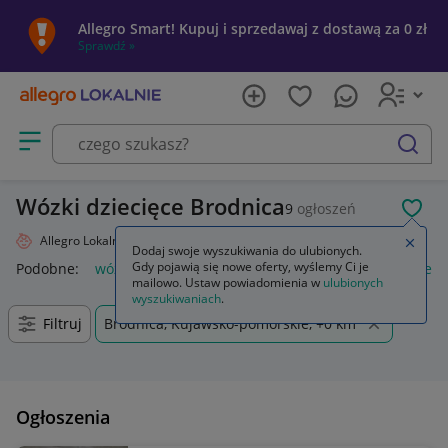
Allegro Smart! Kupuj i sprzedawaj z dostawą za 0 zł
Sprawdź »
Otwórz menu z kategoriami
szukaj
Wózki dziecięce Brodnica
9
ogłoszeń
POL
Allegro Lokalnie
Dziecko
Wózki
Zamkn
Dodaj swoje wyszukiwania do ulubionych.
Gdy pojawią się nowe oferty, wyślemy Ci je
Podobne:
wózki
wózki do bramy przesuwnej
wózki kuchen
mailowo. Ustaw powiadomienia w
ulubionych
wyszukiwaniach
.
Filtruj
Brodnica, Kujawsko-pomorskie, +0 km
Ogłoszenia