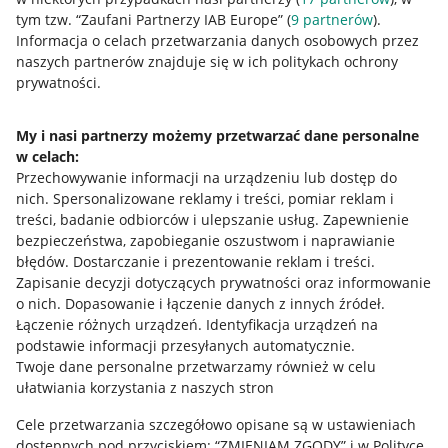
tym tzw. “Zaufani Partnerzy IAB Europe” (
9
partnerów
).
Przydatne informacje
Informacja o celach przetwarzania danych osobowych przez
naszych partnerów znajduje się w ich politykach ochrony
prywatności.
Jak to działa
Napisz do nas
My i nasi partnerzy możemy przetwarzać dane personalne
w celach:
Allegro Gadane dla sprzedających
Przechowywanie informacji na urządzeniu lub dostęp do
Allegro Gadane dla kupujących
nich
.
Spersonalizowane reklamy i treści, pomiar reklam i
treści, badanie odbiorców i ulepszanie usług
.
Zapewnienie
Mapa miejscowości
bezpieczeństwa, zapobieganie oszustwom i naprawianie
błędów
.
Dostarczanie i prezentowanie reklam i treści
.
Informacje prawne
Zapisanie decyzji dotyczących prywatności oraz informowanie
o nich
.
Dopasowanie i łączenie danych z innych źródeł
.
Regulamin
Łączenie różnych urządzeń
.
Identyfikacja urządzeń na
podstawie informacji przesyłanych automatycznie
.
Polityka plików "cookies"
Twoje dane personalne przetwarzamy również w celu
ułatwiania korzystania z naszych stron
Ustawienia plików "cookies"
Cele przetwarzania szczegółowo opisane są w ustawieniach
Udostępnianie lokalizacji
dostępnych pod przyciskiem: “ZMIENIAM ZGODY” i w Polityce