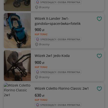
SPRZEDAJĄCY: OSOBA PRYWATNA
Brzeziny
Wózek X-Lander 3w1-
OBSE
gondola+spacerówka+fotelik
900
zł
KUP TERAZ
SPRZEDAJĄCY: OSOBA PRYWATNA
Brzeziny
Wózek 2w1 Jedo Koda
OBSE
900
zł
KUP TERAZ
SPRZEDAJĄCY: OSOBA PRYWATNA
Brzeziny
Wózek Coletto Florino Classic 2w1
OBSE
630
zł
KUP TERAZ
SPRZEDAJĄCY: OSOBA PRYWATNA