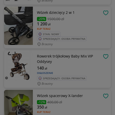
Brzeziny
Wózek dziecięcy 2 w 1
OBSE
1500
,00 zł
-20%
1 200
zł
KUP TERAZ
STAN: NOWY
SPRZEDAJĄCY: OSOBA PRYWATNA
Brzeziny
Rowerek trójkołowy Baby Mix VIP
OBSE
Oddysey
140
zł
OGŁOSZENIE
SPRZEDAJĄCY: OSOBA PRYWATNA
Brzeziny
Wózek spacerowy X-lander
OBSE
400
,00 zł
-12%
350
zł
KUP TERAZ