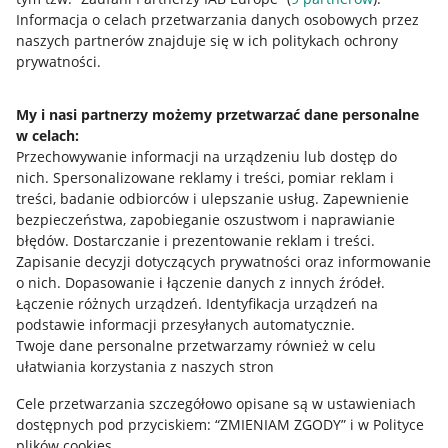
Przydatne informacje
Informacja o celach przetwarzania danych osobowych przez
naszych partnerów znajduje się w ich politykach ochrony
prywatności.
Jak to działa
Napisz do nas
My i nasi partnerzy możemy przetwarzać dane personalne
w celach:
Allegro Gadane dla sprzedających
Przechowywanie informacji na urządzeniu lub dostęp do
Allegro Gadane dla kupujących
nich
.
Spersonalizowane reklamy i treści, pomiar reklam i
treści, badanie odbiorców i ulepszanie usług
.
Zapewnienie
Mapa miejscowości
bezpieczeństwa, zapobieganie oszustwom i naprawianie
błędów
.
Dostarczanie i prezentowanie reklam i treści
.
Informacje prawne
Zapisanie decyzji dotyczących prywatności oraz informowanie
o nich
.
Dopasowanie i łączenie danych z innych źródeł
.
Regulamin
Łączenie różnych urządzeń
.
Identyfikacja urządzeń na
podstawie informacji przesyłanych automatycznie
.
Polityka plików "cookies"
Twoje dane personalne przetwarzamy również w celu
ułatwiania korzystania z naszych stron
Ustawienia plików "cookies"
Cele przetwarzania szczegółowo opisane są w ustawieniach
Udostępnianie lokalizacji
dostępnych pod przyciskiem: “ZMIENIAM ZGODY” i w Polityce
Informacje dla Aktu o Usługach Cyfrowych
plików cookies.