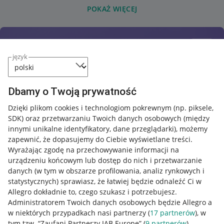
POKAŻ WIĘCEJ
język
Dbamy o Twoją prywatność
Dzięki plikom cookies i technologiom pokrewnym
(np. piksele,
SDK)
oraz przetwarzaniu Twoich danych osobowych
(między
innymi unikalne identyfikatory, dane przeglądarki)
, możemy
zapewnić, że dopasujemy do Ciebie wyświetlane treści.
Wyrażając zgodę na przechowywanie informacji na
urządzeniu końcowym lub dostęp do nich i przetwarzanie
danych (w tym w obszarze profilowania, analiz rynkowych i
statystycznych) sprawiasz, że łatwiej będzie odnaleźć Ci w
Allegro dokładnie to, czego szukasz i potrzebujesz.
Administratorem Twoich danych osobowych będzie Allegro a
w niektórych przypadkach nasi partnerzy (
17
partnerów
), w
tym tzw. “Zaufani Partnerzy IAB Europe” (
9
partnerów
).