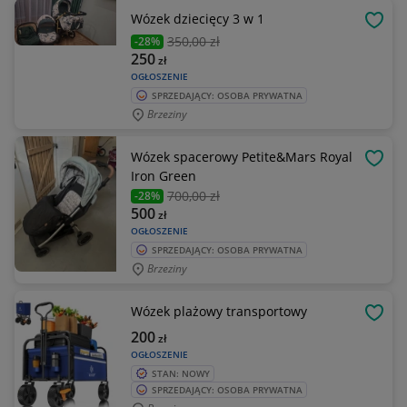
Wózek dziecięcy 3 w 1
OBSE
350
,00 zł
-28%
250
zł
OGŁOSZENIE
SPRZEDAJĄCY: OSOBA PRYWATNA
Brzeziny
Wózek spacerowy Petite&Mars Royal
OBSE
Iron Green
700
,00 zł
-28%
500
zł
OGŁOSZENIE
SPRZEDAJĄCY: OSOBA PRYWATNA
Brzeziny
Wózek plażowy transportowy
OBSE
200
zł
OGŁOSZENIE
STAN: NOWY
SPRZEDAJĄCY: OSOBA PRYWATNA