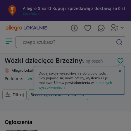
Allegro Smart! Kupuj i sprzedawaj z dostawą za 0 zł
Sprawdź »
Otwórz menu z kategoriami
szukaj
Wózki dziecięce Brzeziny
9
ogłoszeń
POL
Allegro Lokalnie
Dziecko
Wózki
Zamkn
Dodaj swoje wyszukiwania do ulubionych.
Gdy pojawią się nowe oferty, wyślemy Ci je
Podobne:
wózki
wózki do bramy przesuwnej
wózki kuchen
mailowo. Ustaw powiadomienia w
ulubionych
wyszukiwaniach
.
Filtruj
Brzeziny, Łódzkie, +0 km
Ogłoszenia